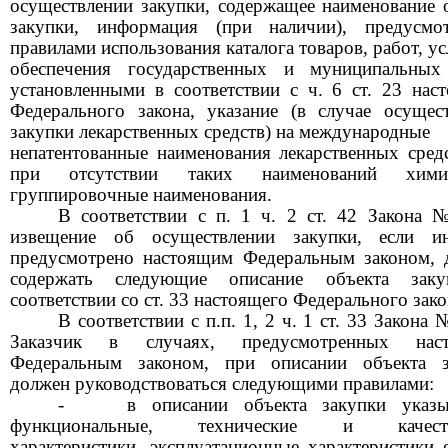
осуществлении закупки, содержащее наименование 
закупки, информация (при наличии), предусмот
правилами использования каталога товаров, работ, ус
обеспечения государственных и муниципальных
установленными в соответствии с ч.
6
ст.
23
нас
Федерального закона, указание (в случае осущес
закупки лекарственных средств) на международные
непатентованные наименования лекарственных сред
при отсутствии таких наименований химич
группировочные наименования.
В соответствии с п.
1
ч.
2
ст.
42
Закона 
извещение об осуществлении закупки, если и
предусмотрено настоящим Федеральным законом, 
содержать следующие описание объекта зак
соответствии со ст.
33
настоящего Федерального зако
В соответствии с п.п.
1, 2
ч.
1
ст.
33
Закона 
Заказчик в случаях, предусмотренных нас
Федеральным законом, при описании объекта з
должен руководствоваться следующими правилами:
-
в описании объекта закупки указы
функциональные, технические и качеств
характеристики, эксплуатационные характеристики 