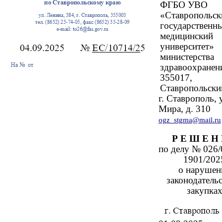
ФГБО УВО
«Ставропольск
государственн
медицинский
университет»
министерства
здравоохранен
355017,
Ставропольски
г. Ставрополь, 
Мира, д. 310
ogz_stgma@mail.ru
Р Е Ш Е Н
по делу № 026/
1901/202
о нарушен
законодательс
закупка