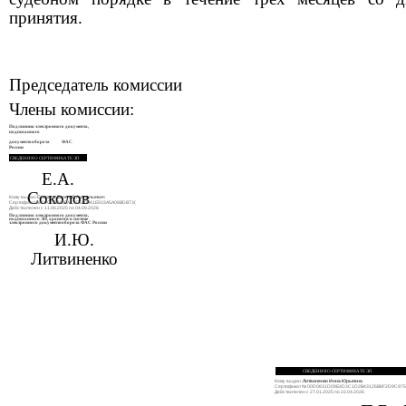
принятия.
Председатель комиссии
Члены комиссии:
Подлинник электронного документа,
подписанного
документооборота ФАС
России
СВЕДЕНИЯ О СЕРТИФИКАТЕ ЭП
Е.А.
Соколов
Кому выдан:
Соколов Евгений Анатольевич
Сертификат №
00C50B4B6ACAE1F0A41E933A5A08BDB7
3(
Действителен с 11.06.2025 по 04.09.2026
Подлинник электронного документа,
подписанного ЭП, хранится в системе
электронного документооборота ФАС России
И.Ю.
Литвиненко
СВЕДЕНИЯ О СЕРТИФИКАТЕ ЭП
Кому выдан:
Литвиненко Инна Юрьевна
Сертификат №
00D0831D09E4D3C1D2B43126B8F2D9C97
Действителен с 27.01.2025 по 22.04.2026