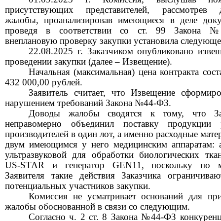
присутствующих представителей, рассмотрев 
жалобы, проанализировав имеющиеся в деле доку
проведя в соответствии со ст.
99
Закона №
внеплановую проверку закупки установила следующе
22.08.2025
г. Заказчиком опубликовано изве
проведении закупки (далее
–
Извещение).
Начальная (максимальная) цена контракта сос
432 000,00
рублей.
Заявитель считает, что Извещение сформир
нарушением требований Закона №44-ФЗ.
Доводы жалобы сводятся к тому, что За
неправомерно объединил поставку продукции 
производителей в один лот, а именно расходные мате
двум имеющимся у него медицинским аппаратам: 
ультразвуковой для обработки биологических тк
US-STAR
и генератор
GEN11,
поскольку по 
Заявителя такие действия Заказчика ограничива
потенциальных участников закупки.
Комиссия не усматривает оснований для пр
жалобы обоснованной в связи со следующим.
Согласно ч.
2
ст.
8
Закона №44-ФЗ конкуренц