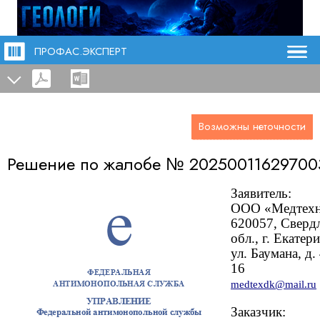
ПРОФАС.ЭКСПЕРТ
Возможны неточности
Решение по жалобе №
20250011629700
Заявитель:
ООО «Медтехн
620057, Сверд
обл., г. Екатер
ул. Баумана, д. 
16
medtexdk@mail.ru
Заказчик: