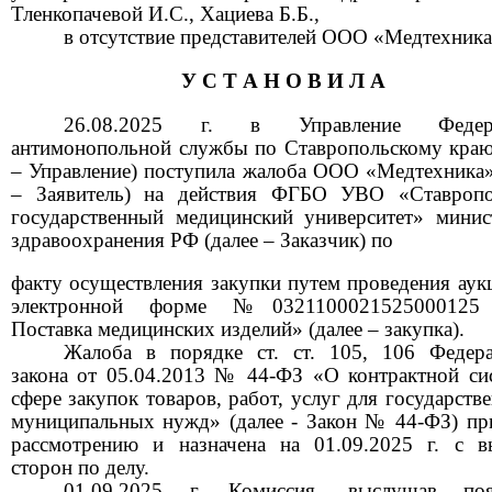
Тленкопачевой И.С., Хациева Б.Б.,
в отсутствие представителей ООО «Медтехника
У С Т А Н О В И Л А
26.08.2025 г. в Управление Федера
антимонопольной службы по Ставропольскому краю
– Управление) поступила жалоба ООО «Медтехника»
– Заявитель) на действия ФГБО УВО «Ставропо
государственный медицинский университет» минис
здравоохранения РФ (далее – Заказчик) по
факту осуществления закупки путем проведения аук
электронной форме
№0321100021525000125
Поставка медицинских изделий» (далее
–
закупка).
Жалоба в порядке ст. ст.
105, 106
Федер
закона от
05.04.2013 №
44-ФЗ «О контрактной си
сфере закупок товаров, работ, услуг для государств
муниципальных нужд» (далее
-
Закон
№
44-ФЗ) пр
рассмотрению и назначена на
01.09.2025
г. с в
сторон по делу.
01.09.2025
г. Комиссия, выслушав поя