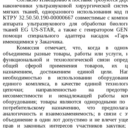
наконечники ультразвуковой хирургической сист
мягких тканей, одноразового использования код 
КТРУ
32.50.50.190-00000667
совместимые с компо
аппарата ультразвукового для обработки биолог
тканей
EG US-STAR,
а также с генератором
GE
помощи специального адаптера насадок «Гарм
имеющимися у Заказчика.
Комиссия отмечает, что, когда в одно
объединены разные товары, работы или услуги, 
функциональной и технологической связи опреде
общей сферой применения товаров, их ц
назначением, достижением единой цели. Нап
необходимостью в использовании оборудован
единого комплекса, в качестве единой технолог
цепочки; направленностью на предотвра
несовместимости и ненадлежащей работы ком
оборудования; товары являются однородными по 
потребительскому назначению, что предполаг
аналогичность и взаимозаменяемость; в связи с 
объединение в один лот допустимо и не влечет ущ
прав и законных интересов участников закупки;