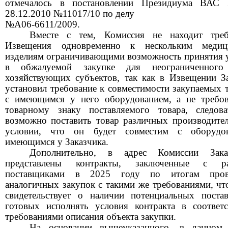
отмечалось в постановлении Президиума ВАС
28.12.2010 №11017/10
по делу
№А06-6611/2009.
Вместе с тем, Комиссия не находит треб
Извещения одновременно к нескольким медиц
изделиям ограничивающими возможность принятия 
в обжалуемой закупке для неограниченного
хозяйствующих субъектов, так как в Извещении З
установил требование к совместимости закупаемых 
с имеющимся у него оборудованием, а не требов
товарному знаку поставляемого товара, следова
возможно поставить товар различных производите
условии, что он будет совместим с оборудов
имеющимся у Заказчика.
Дополнительно, в адрес Комиссии Зака
представлены контракты, заключенные с р
поставщиками в
2025
году по итогам пров
аналогичных закупок с такими же требованиями, чт
свидетельствует о наличии потенциальных поста
готовых исполнять условия контракта в соответ
требованиями описания объекта закупки.
На основании вышеуказанного, в данном 