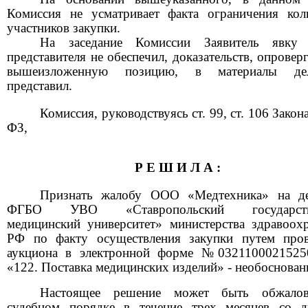
Комиссия не усматривает факта ограничения кол
участников закупки.
На заседание Комиссии Заявитель явку 
представителя не обеспечил, доказательств, опрове
вышеизложенную позицию, в материалы д
представил.
Комиссия, руководствуясь ст.
99,
ст.
106
Закон
ФЗ,
Р Е Ш И Л А
:
Признать жалобу ООО «Медтехника» на де
ФГБО УВО «Ставропольский государств
медицинский университет» министерства здравоох
РФ по факту осуществления закупки путем пров
аукциона в электронной форме
№0321100021525
«122.
Поставка медицинских изделий»
-
необоснован
Настоящее решение может быть обжало
судебном порядке в течение трех месяцев со д