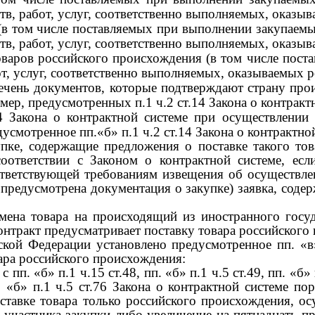
в, работ, услуг, соответственно выполняемых, оказы
(в том числе поставляемых при выполнении закупаемы
в, работ, услуг, соответственно выполняемых, оказы
варов российского происхождения (в том числе пост
бот, услуг, соответственно выполняемых, оказываемых 
чень документов, которые подтверждают страну прои
 мер, предусмотренных п.1 ч.2 ст.14 Закона о контракт
14 Закона о контрактной системе при осуществлении
смотренное пп.«б» п.1 ч.2 ст.14 Закона о контрактной
купке, содержащие предложения о поставке такого то
соответствии с Законом о контрактной системе, есл
ответствующей требованиям извещения об осуществле
редусмотрена документация о закупке) заявка, содер
амена товара на происходящий из иностранного госу
онтракт предусматривает поставку товара российского
кой Федерации установлено предусмотренное пп. «в»
ара российского происхождения:
пп. «б» п.1 ч.15 ст.48, пп. «б» п.1 ч.5 ст.49, пп. «б» п
п. «б» п.1 ч.5 ст.76 Закона о контрактной системе по
ставке товара только российского происхождения, ос
 участника закупки либо увеличение на пятнадцать п