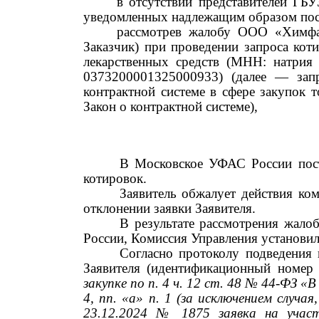
в отсутствии представителей ГБ
уведомленных надлежащим образом пос
рассмотрев жалобу ООО «Химф
Заказчик) при проведении запроса кот
лекарственных средств (МНН: натри
0373200001325000933)
(далее
—
зап
контрактной системе в сфере закупок 
Закон о контрактной системе),
В Московское УФАС России пост
котировок.
Заявитель обжалует действия ко
отклонении заявки Заявителя.
В результате рассмотрения жал
России, Комиссия Управления установи
Согласно протоколу подведения 
Заявителя (идентификационный номер
закупке по п.
4
ч.
12
ст.
48 №
44-ФЗ «В
4,
пп. «а» п.
1
(за исключением случая
23.12.2024 № 1875
заявка на уча