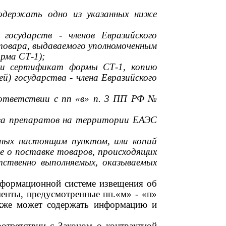
содержать одно из указанных ниже
в государств
-
членов Евразийского
товара, выдаваемого уполномоченным
орма СТ-1);
или сертификат формы СТ-1, копию
ей) государства
-
члена Евразийского
оответствии с пп «в» п.
3
ПП РФ
№
тва препаратов на территории ЕАЭС
нных настоящим пунктом, или копий
е о поставке товаров, происходящих
етственно выполняемых, оказываемых
информационной системе извещения об
ументы, предусмотренные пп.«м»
-
«п»
 также может содержать информацию и
оответствии с Законом о контрактной