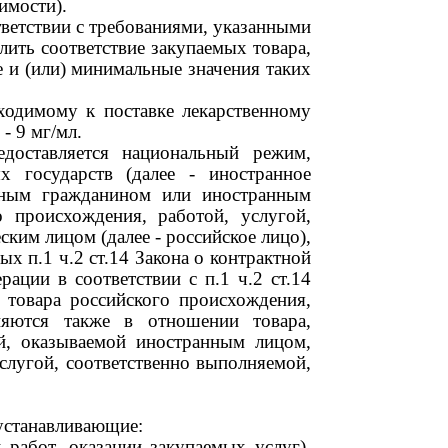
имости).
ответствии с требованиями, указанными
лить соответствие закупаемых товара,
 и (или) минимальные значения таких
ходимому к поставке лекарственному
й
- 9
мг/мл.
доставляется национальный режим,
х государств (далее
-
иностранное
ранным гражданином или иностранным
о происхождения, работой, услугой,
ским лицом (далее
-
российское лицо),
х п.1 ч.2 ст.14 Закона о контрактной
ации в соответствии с п.1 ч.2 ст.14
я товара российского происхождения,
няются также в отношении товара,
ой, оказываемой иностранным лицом,
слугой, соответственно выполняемой,
 устанавливающие:
 работ, оказании закупаемых услуг),