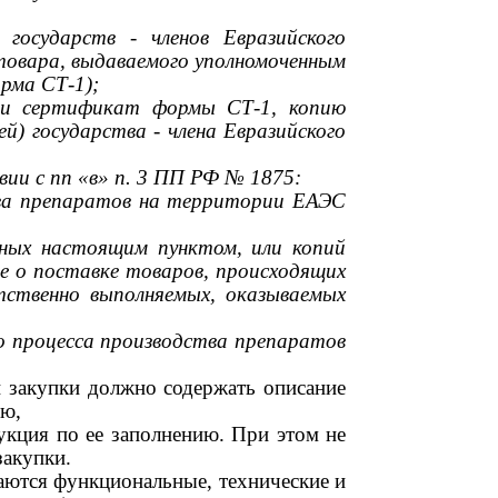
в государств
-
членов Евразийского
товара, выдаваемого уполномоченным
орма СТ-1);
или сертификат формы СТ-1, копию
ей) государства
-
члена Евразийского
ии с пп «в» п.
3
ПП РФ
№ 1875:
тва препаратов на территории ЕАЭС
нных настоящим пунктом, или копий
е о поставке товаров, происходящих
етственно выполняемых, оказываемых
о процесса производства препаратов
ии закупки должно содержать описание
ию,
рукция по ее заполнению. При этом не
закупки.
ваются функциональные, технические и