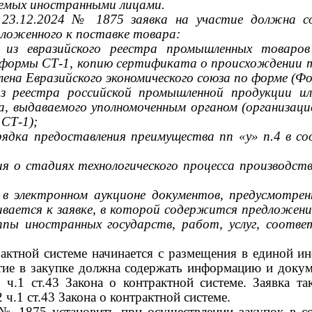
аемых иностранными лицами.
т
23.12.2024 № 1875
заявка на участие должна 
ложенного к поставке товара:
 из евразийского реестра промышленных товаро
 формы СТ-1, копию сертификата о происхождении 
лена Евразийского экономического союза по форме (Ф
из реестра российской промышленной продукции 
 выдаваемого уполномоченным органом (организаци
 СТ-1);
рядка предоставления преимущества пп «у» п.4 в с
я о стадиях технологического процесса производс
 в электронном аукционе документов, предусмотре
ивается к заявке, в которой содержится предложени
ппы иностранных государств, работ, услуг, соотв
трактной системе начинается с размещения в единой 
стие в закупке должна содержать информацию и док
.5 ч.1 ст.43 Закона о контрактной системе. Заявка
ч.1 ст.43 Закона о контрактной системе.
№ 1875
установить при осуществлении закупок в с