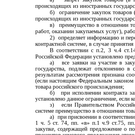
происходящих из иностранных государст
б)
ограничение закупок товаров 
происходящих из иностранных государст
в)
преимущество в отношении то
работ, оказании закупаемых услуг), ра
2)
определяет информацию и пере
контрактной системе, в случае принятия
В соответствии с п.2,
3
ч.4 ст.
Российской Федерации установлено преду
а)
все заявки на участие в за
государства, подлежат отклонению в 
результатам рассмотрения признана со
(если настоящим Федеральным законом п
товара российского происхождения;
б)
при исполнении контракта з
установлено данное ограничение, если к
з)
если Правительством Российс
системе преимущество в отношении тов
а)
при присвоении в соответствии с 
1
ч.
5
ст.
74,
пп. «в» п.1 ч.9 ст.75, п
закупке, содержащей предложение о по
процентов ценового предложения этого