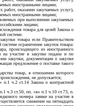
ваемых иностранными лицами;
х работ, оказании закупаемых услуг),
ваемых иностранными лицами;
авляемых при выполнении закупаемых
российскими лицами;
схождения товара для целей Закона о
ной системе.
 закупки товара если Правительством
 системе ограничение закупок товара:
вара, происходящего из иностранного
и на участие в закупке подана и по
нии закупки, документации о закупке
жащая предложение о поставке такого
дарства товар, в отношении которого
 происхождения, не допускается;
 п.1 ч.2 ст.14 Закона о контрактной
.1 ч.3 ст.50, пп. «в» п.1 ч.10 ст.73, п.
рядкового номера заявке на участие в
уществляется снижение на пятнадцать
роцентов ценового предложения этого