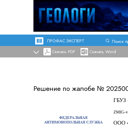
ПРОФАС.ЭКСПЕРТ
Поиск п
Скачать PDF
Скачать Word
Решение по жалобе №
20250
ГБУЗ 
ZMIG-ve
ООО 