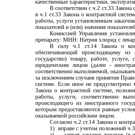
качественные характеристики, эксплуат
В соответствии с ч.2 ст.33 Закона
в ч.1 ст.33 Закона о контрактной сист
работы, услуги установленным заказчи
показателей и (или) значения показателе
Комиссией Управления установле
препарату: МНН: Натрия хлорид с лек
В силу ч.1 ст.14 Закона о кон
обеспечивающий происходящему из и
государство) товару, работе, услуге
юридическим лицом (далее
-
иностра
соответственно выполняемой, оказывае
за исключением случаев принятия Прави
системе. Если иное не предусмотрено 
Закона о контрактной системе, положе
работы, услуги, соответственно вы
происходящего из иностранного госуд
которым предоставляются равные услов
оказываемой российским лицом.
Согласно ч.2 ст.14 Закона о конт
1)
вправе с учетом положений ч.3
а)
запрет закупок товаров (в