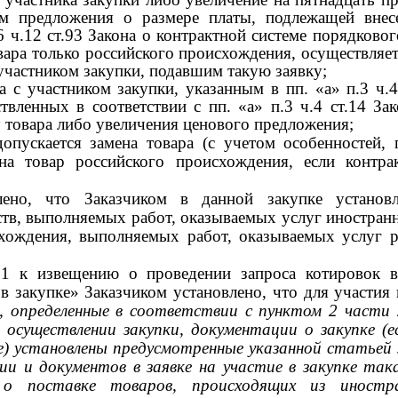
им предложения о размере платы, подлежащей внес
6 ч.12 ст.93 Закона о контрактной системе порядковог
ара только российского происхождения, осуществляет
участником закупки, подавшим такую заявку;
а с участником закупки, указанным в пп. «а» п.3 ч.4
твленных в соответствии с пп. «а» п.3 ч.4 ст.14 За
 товара либо увеличения ценового предложения;
опускается замена товара (с учетом особенностей, 
на товар российского происхождения, если контра
лено, что Заказчиком в данной закупке установл
тв, выполняемых работ, оказываемых услуг иностран
хождения, выполняемых работ, оказываемых услуг р
 1
к извещению о проведении запроса котировок 
 в закупке» Заказчиком установлено, что для участия 
 определенные в соответствии с пунктом
2
части
об осуществлении закупки, документации о закупке 
) установлены предусмотренные указанной статьей з
 и документов в заявке на участие в закупке такая
 поставке товаров, происходящих из иностран