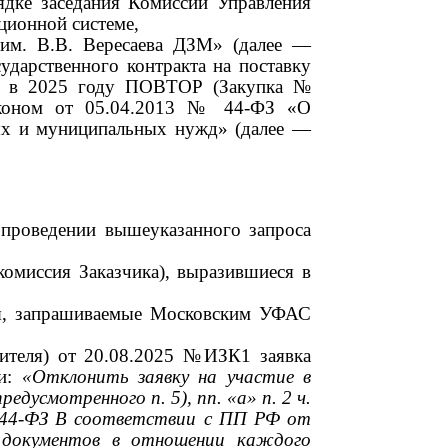
ядке заседания Комиссии Управления
ионной системе,
 им. В.В. Вересаева ДЗМ» (далее
—
ударственного контракта на поставку
» в
2025
году ПОВТОР (Закупка
№
аконом от
05.04.2013 №
44-ФЗ «О
нных и муниципальных нужд» (далее
—
 проведении вышеуказанного запроса
комиссия Заказчика), выразившиеся в
ния, запрашиваемые Московским УФАС
нителя) от
20.08.2025
№ИЗК1 заявка
ии:
«Отклонить заявку на участие в
 предусмотренного п.
5),
пп. «а» п.
2
ч.
44-ФЗ В соответствии с ПП РФ от
 документов в отношении каждого