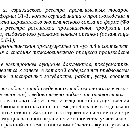
 из евразийского реестра промышленных товаро
 формы СТ-1, копию сертификата о происхождении 
лена Евразийского экономического союза по форме (Ф
из реестра российской промышленной продукции 
 выдаваемого уполномоченным органом (организаци
 СТ-1);
редоставления преимущества пп «у» п.4 в соответств
я о стадиях технологического процесса производс
 в электронном аукционе документов, предусмотре
ивается к заявке, в которой содержится предложени
ппы иностранных государств, работ, услуг, соотв
нт содержащий сведения о стадиях технологическог
омторгом), следовательно подлежит отклонению»
.
она о контрактной системе, извещение об осуществлен
3 Закона о контрактной системе, требования к содержан
 соответствии с Законом о контрактной системе и инст
лекущих за собой ограничение количества участников 
контрактной системе в описании объекта закупки указы