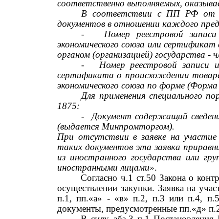
соответственно выполняемых, оказыв
В соответствии с ПП РФ о
документов в отношении каждого пред
-
Номер реестровой записи
экономического союза или сертификат
органом (организацией) государства
-
ч
-
Номер реестровой записи 
сертификата о происхождении товара,
экономического союза по форме (Форма
Для применения специального по
1875:
-
Документ содержащий сведени
(выдается Минпромторгом).
При отсутствии в заявке на участие
таких документов эта заявка приравн
из иностранного государства или гру
иностранными лицами»
.
Согласно ч.1 ст.50 Закона о кон
осуществлении закупки. Заявка на уча
п.1, пп.«а»
-
«в» п.2, п.3 или п.4, п
документы, предусмотренные пп.«д» п.2 
В силу абз.3 п.1 Постановления