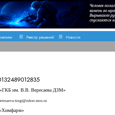
рактики
Реестр решений
Новости
0132489012835
«ГКБ им. В.В. Вересаева ДЗМ»
resaeva-torgi@zdrav.mos.ru
«Химфарм»