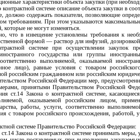
ационные характеристики объекта закупки (при необход
 о контрактной системе описание объекта закупки в со
еме, должно содержать показатели, позволяющие опреде
ком требованиям. При этом указываются максимальные
й, которые не могут изменяться.
но, что в извещение установлены требования к необ
арственной формой
—
раствор для инфузий, дозировко
трактной системе при осуществлении закупок пре
ностранного государства или группы иностранны
, соответственно выполняемой, оказываемой иност
нное лицо), равные условия с товаром российског
мой российским гражданином или российским юридиче
тельством Российской Федерации мер, предусмотренны
мерами, принятыми Правительством Российской Федер
ния ст.14 Закона о контрактной системе, касающиес
полняемой, оказываемой российским лицом, приме
арства, работы, услуги, соответственно выполняем
ия с товаром российского происхождения, работой, у
рактной системе Правительство Российской Федерации:
 ст.14 Закона о контрактной системе принимать меры,
 том числе поставляемых при выполнении закупаемых