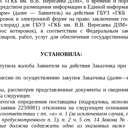
УЗ «ГКБ им. В.В. Вересаева ДЗМ», о времени и пор
редством размещения информации в Единой информац
арм» (далее
—
Заявитель) на действия ГБУЗ «ГКБ
ировок в электронной форме на право заключения гос
я хлорид) для ГБУЗ «ГКБ им. В.В. Вересаева ДЗМ
рос котировок), в соответствии с Федеральным з
товаров, работ, услуг для обеспечения государстве
УСТАНОВИЛА:
упила жалоба Заявителя на действия Заказчика при
миссии по осуществлению закупок Заказчика (далее—
обы, рассмотрев представленные документы и сведе
ла следующее.
итогов определения поставщика (подрядчика, испол
 заявки
2250081)
отклонена на следующем основан
 соответствии с пп. «а» п.
1
(за исключением случая,
, предусмотренного п.
5),
п.
2
ч.
5
ст.
14
Закона
№
стие должна содержать одно из указанных ниже