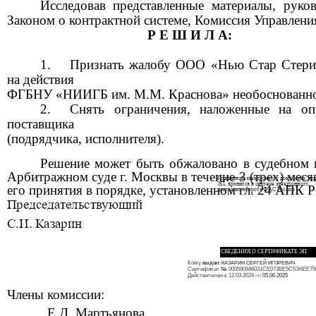
Исследовав представленные материалы, руков
Законом о контрактной системе, Комиссия Управлени
Р Е Ш И Л А:
1.
Признать жалобу ООО «Нью Стар Стер
на действия
ФГБНУ «НИИГБ им. М.М. Краснова» необоснованн
2.
Снять ограничения, наложенные на оп
поставщика
(подрядчика, исполнителя).
Решение может быть обжаловано в судебном 
Арбитражном суде г. Москвы в течение 3 (трех) меся
его принятия в порядке, установленном гл. 24 АПК 
СВЕДЕНИЯ О СЕРТИФИКАТЕ ЭП
Кому
выдан:
КАЗАРИН СЕРГЕЙ ИГОРЕВИЧ
Сертификат
№
000590946031СЕ073ВЕ5С5Э6ЕЕ7
Действителен
с
12.03.2024
по
05.06.2025
Члены комиссии:
Е.Д. Мартьянова