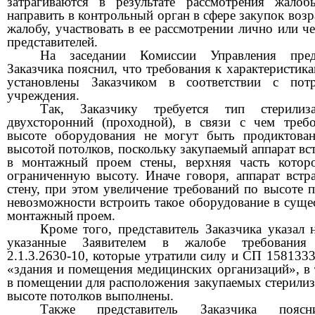
затрагиваются в результате рассмотрения жалоб
направить в контрольный орган в сфере закупок воз
жалобу, участвовать в ее рассмотрении лично или ч
представителей.
На заседании Комиссии Управления предс
Заказчика пояснил, что требования к характеристик
установлены Заказчиком в соответствии с пот
учреждения.
Так, Заказчику требуется тип стерили
двухсторонний (проходной), в связи с чем треб
высоте оборудования не могут быть продиктова
высотой потолков, поскольку закупаемый аппарат вс
в монтажный проем стены, верхняя часть котор
ограниченную высоту. Иначе говоря, аппарат встра
стену, при этом увеличение требований по высоте п
невозможности встроить такое оборудование в сущ
монтажный проем.
Кроме того, представитель Заказчика указал н
указанные Заявителем в жалобе требовани
2.1.3.2630-10, которые утратили силу и СП 1581333
«здания и помещения медицинских организаций», в 
в помещении для расположения закупаемых стерилиз
высоте потолков выполнены.
Также представитель Заказчика пояс