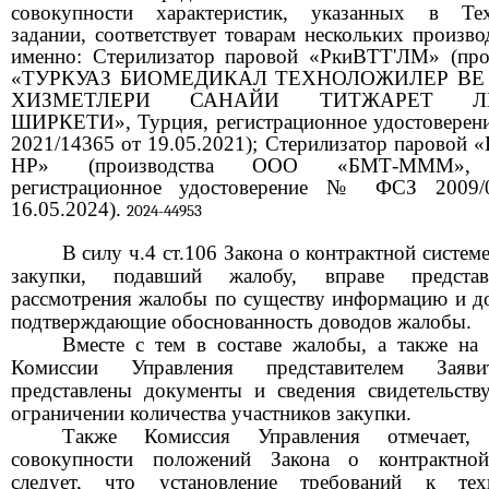
совокупности характеристик, указанных в Тех
задании, соответствует товарам нескольких произво
именно: Стерилизатор паровой «РкиВТТ'ЛМ» (про
«ТУРКУАЗ БИОМЕДИКАЛ ТЕХНОЛОЖИЛЕР ВЕ
ХИЗМЕТЛЕРИ САНАЙИ ТИТЖАРЕТ Л
ШИРКЕТИ», Турция, регистрационное удостовере
2021/14365 от 19.05.2021); Стерилизатор парово
НР» (производства ООО «БМТ-МММ», 
регистрационное удостоверение № ФСЗ 2009/
16.05.2024).
2024-44953
В силу ч.4 ст.106 Закона о контрактной систем
закупки, подавший жалобу, вправе предста
рассмотрения жалобы по существу информацию и д
подтверждающие обоснованность доводов жалобы.
Вместе с тем в составе жалобы, а также на 
Комиссии Управления представителем Заяв
представлены документы и сведения свидетельст
ограничении количества участников закупки.
Также Комиссия Управления отмечает
совокупности положений Закона о контрактной
следует, что установление требований к техн