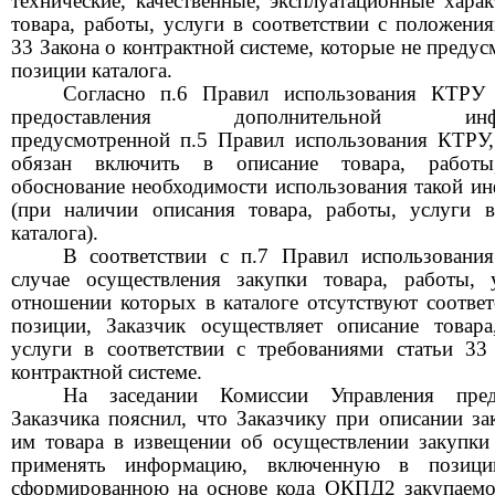
технические, качественные, эксплуатационные
харак
товара, работы, услуги в соответствии с положения
33 Закона о контрактной системе, которые не преду
позиции каталога.
Согласно п.6 Правил использования КТРУ 
предоставления дополнительной инфо
предусмотренной п.5 Правил использования КТРУ,
обязан включить в описание товара, работы
обоснование необходимости использования такой и
(при наличии описания товара, работы, услуги 
каталога).
В соответствии с п.7 Правил использован
случае осуществления закупки товара, работы, 
отношении которых в каталоге отсутствуют соотве
позиции, Заказчик осуществляет описание товара
услуги в соответствии с требованиями статьи 33
контрактной системе.
На заседании Комиссии Управления предс
Заказчика пояснил, что Заказчику при описании за
им товара в извещении об осуществлении закупки
применять информацию, включенную в позиц
сформированною на основе кода ОКПД2 закупаемо