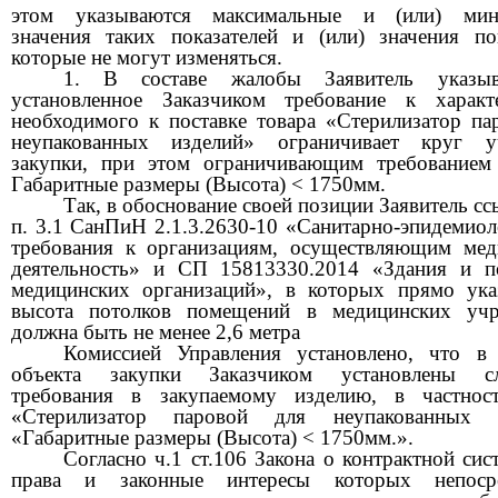
этом указываются максимальные и (или) мин
значения таких показателей и (или) значения пок
которые не могут изменяться.
1. В составе жалобы Заявитель указыв
установленное Заказчиком требование к характ
необходимого к поставке товара «Стерилизатор па
неупакованных изделий» ограничивает круг уч
закупки, при этом ограничивающим требованием 
Габаритные размеры (Высота) < 1750мм.
Так, в обоснование своей позиции Заявитель сс
п. 3.1 СанПиН 2.1.3.2630-10 «Санитарно-эпидемиол
требования к организациям, осуществляющим ме
деятельность» и СП 15813330.2014 «Здания и 
медицинских организаций», в которых прямо ука
высота потолков помещений в медицинских учр
должна быть не менее 2,6 метра
Комиссией Управления установлено, что в
объекта закупки Заказчиком установлены с
требования в закупаемому изделию, в частнос
«Стерилизатор паровой для неупакованных и
«Габаритные размеры (Высота) < 1750мм.».
Согласно ч.1 ст.106 Закона о контрактной сис
права и законные интересы которых непосре