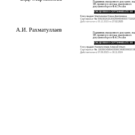
Кому
выдан:
Мартьянова Елена Дмитриевна
Сертификат
№
0092302А1Е2Е82694604ЕЕЕ772202
Действителен
с
05.12.2023 по
27.02.2025
А.И. Рахматуллаев
Кому
выдан:
Рахматуллаев Алексей Ильич
Сертификат
№
1
1ВЗВО45854ОЕВ6С993Е00602С0
Действителен
с
07.09.2023
по
30.11.2024