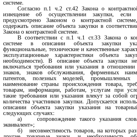
системе.
Согласно п.1 ч.2 ст.42 Закона о контрактно
извещение об осуществлении закупки, если
предусмотрено Законом о контрактной системе
содержать описание объекта закупки в соответствии
Закона о контрактной системе.
В соответствии с п.1 ч.1 ст.33 Закона о ко
системе в описании объекта закупки ука
функциональные, технические и качественные характ
эксплуатационные характеристики объекта зак
необходимости). В описание объекта закупки 
включаться требования или указания в отношении
знаков, знаков обслуживания, фирменных наим
патентов, полезных моделей, промышленных о
наименование страны происхождения товара, тре
товарам, информации, работам, услугам при усл
такие требования или указания влекут за собой ог
количества участников закупки. Допускается исполь
описании объекта закупки указания на товарн
следующих случаях:
а)
сопровождение такого указания сло
эквивалент»;
б)
несовместимость товаров, на которых ра
другие товарные знаки, и необходимость обе