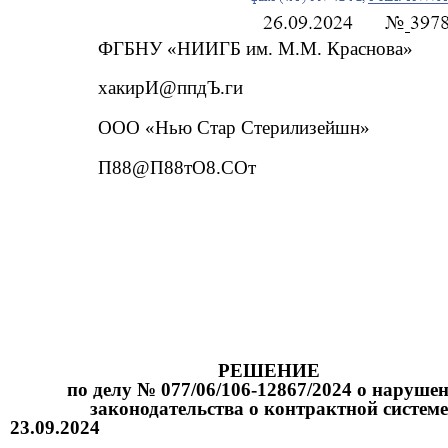
ФГБНУ «НИИГБ им. М.М. Краснова»
хакирИ@ппдЪ.ги
ООО «Нью Стар Стерилизейшн»
П88@П88тО8.СОт
РЕШЕНИЕ
по делу № 077/06/106-12867/2024 о наруше
законодательства о контрактной системе
23.09.2024