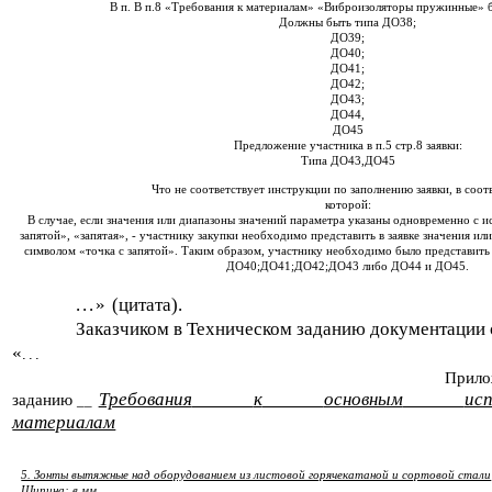
В п. В п.8 «Требования к материалам» «Виброизоляторы пружинные» б
Должны быть типа ДО38;
ДО39;
ДО40;
ДО41;
ДО42;
ДО43;
ДО44,
ДО45
Предложение участника в п.5 стр.8 заявки:
Типа ДО43,ДО45
Что не соответствует инструкции по заполнению заявки, в соот
которой:
В случае, если значения или диапазоны значений параметра указаны одновременно с и
запятой», «запятая», - участнику закупки необходимо представить в заявке значения ил
символом «точка с запятой». Таким образом, участнику необходимо было представить
ДО40;ДО41;ДО42;ДО43 либо ДО44 и ДО45.
...»
(цитата).
Заказчиком в Техническом заданию документации 
«
...
Прило
Требования
к
основным
ис
заданию
__
материалам
5. Зонты вытяжные над оборудованием из листовой горячекатаной и сортовой стали
Шипина: в мм