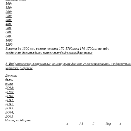
100:
150:
200:
250:
300:
400:
500,
600:
800:
1000:
1200
Высота до 1300 мм, размер колпака 170-1700мм х 170-1700мм
по виду
соединения должны быть ниппельные/бандажные/фланцевые
8. Виброизоляторы пружинные, конструкция должна соответствовать изображению
чертеже.
Чертеж
Должны
быть
типа
ДО38:
ДО39:
ДО40:
ДО41:
ДО42:
ДО43:
ДО44,
ДО45
Габарит
Масса, кг
А1
Б
Dср
d
А