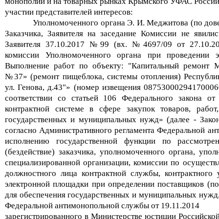
монополий и на товарных рынках Крымского УФАС России
участии представителей интересов:
Уполномоченного органа Э. И. Меджитова (по дове
Заказчика, Заявителя на заседание Комиссии не явили
Заявителя 37.10.2017 №99 (вх. №4697/09 от 27.10.2
комиссии Уполномоченного органа при проведении э
Выполнение работ по объекту: "Капитальный ремонт
№37» (ремонт пищеблока, системы отопления) Республи
ул. Генова, д.43"» (номер извещения 08753000294170006
соответствии со статьей 106 Федерального закона о
контрактной системе в сфере закупок товаров, работ
государственных и муниципальных нужд» (далее - Закон
согласно Административного регламента Федеральной а
исполнению государственной функции по рассмотре
(бездействие) заказчика, уполномоченного органа, упо
специализированной организации, комиссии по осуществл
должностного лица контрактной службы, контрактного 
электронной площадки при определении поставщиков (по
для обеспечения государственных и муниципальных нужд
Федеральной антимонопольной службы от 19.11.2014
зарегистрированного в Министерстве юстиции Российской