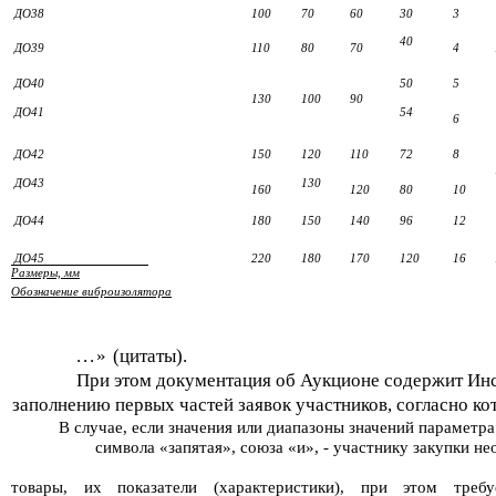
ДО38
100
70
60
30
3
40
ДО39
110
80
70
4
ДО40
50
5
130
100
90
ДО41
54
6
ДО42
150
120
110
72
8
ДО43
130
160
120
80
10
ДО44
180
150
140
96
12
ДО45
220
180
170
120
16
Размеры, мм
Обозначение виброизолятора
...»
(цитаты).
При этом документация об Аукционе содержит Ин
заполнению первых частей заявок участников, согласно кот
В случае, если значения или диапазоны значений параметр
символа «запятая», союза «и», - участнику закупки н
товары, их показатели (характеристики), при этом требу