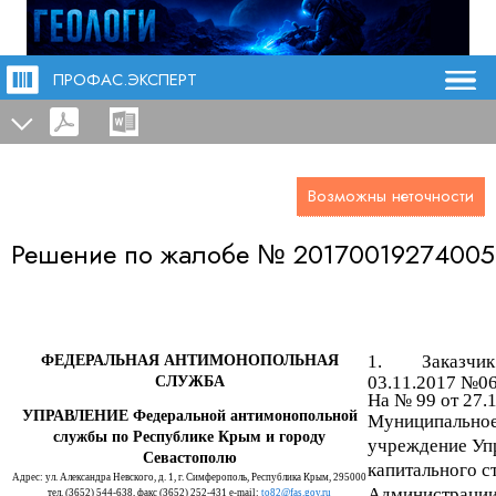
ПРОФАС.ЭКСПЕРТ
Возможны неточности
Решение по жалобе №
20170019274005
1.
Заказчик
ФЕДЕРАЛЬНАЯ АНТИМОНОПОЛЬНАЯ
03.11.2017 №0
СЛУЖБА
На № 99 от 27.
УПРАВЛЕНИЕ Федеральной антимонопольной
Муниципальное
службы по Республике Крым и городу
учреждение Уп
Севастополю
капитального с
Адрес: ул. Александра Невского, д. 1, г. Симферополь, Республика Крым, 295000
Администрации
тел. (3652) 544-638, факс (3652) 252-431
e-mail:
to82@fas.gov.ru