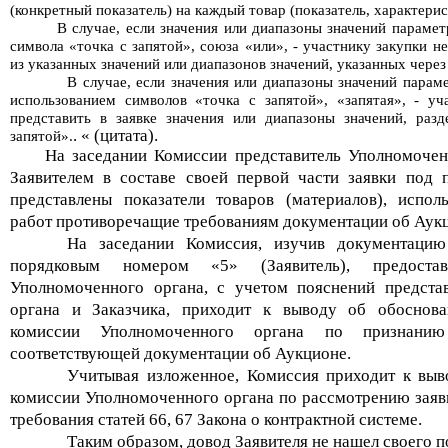
(конкретный показатель) на каждый товар (показатель, характерис
В случае, если значения или диапазоны значений парамет
символа «точка с запятой», союза «или», - участнику закупки 
из указанных значений или диапазонов значений, указанных чере
В случае, если значения или диапазоны значений парам
использованием символов «точка с запятой», «запятая», - уч
представить в заявке значения или диапазоны значений, раз
. « (цитата).
запятой».
На заседании Комиссии представитель Уполномочен
Заявителем в составе своей первой части заявки под
представлены показатели товаров (материалов), испо
работ противоречащие требованиям документации об Аук
На заседании Комиссия, изучив документацию
порядковым номером «5» (Заявитель), предостав
Уполномоченного органа, с учетом пояснений предста
органа и Заказчика, приходит к выводу об обоснова
комиссии Уполномоченного органа по признанию
соответствующей документации об Аукционе.
Учитывая изложенное, Комиссия приходит к выв
комиссии Уполномоченного органа по рассмотрению заяв
требования статей 66, 67 Закона о контрактной системе.
Таким образом, довод Заявителя не нашел своего 