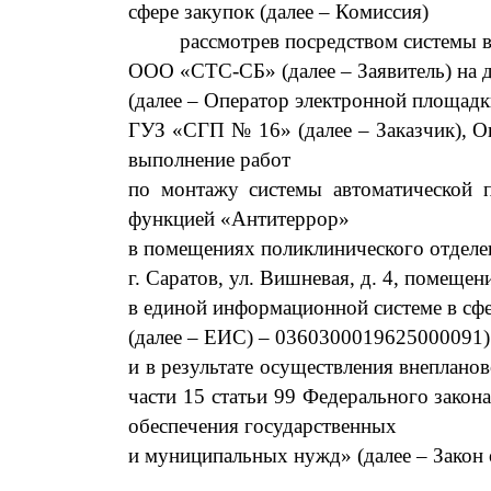
сфере закупок (далее – Комиссия)
рассмотрев
посредством системы 
ООО «
СТС-СБ
»
(далее
– Заявитель)
на 
(далее – Оператор электронной площадк
ГУЗ «СГП № 16»
(далее – З
аказчик)
,
О
в
ыполнение работ
по монтажу системы автоматической 
функцией «Антитеррор»
в помещениях поликлинического отделе
г. Саратов, ул. Вишневая, д. 4, помещен
в единой информационной системе в сф
(далее – ЕИС) –
0360300019625000091
и в результате осуществления внепланов
части 15 статьи 99 Федерального закон
обеспечения государственных
и муниципальных нужд» (далее – Закон 