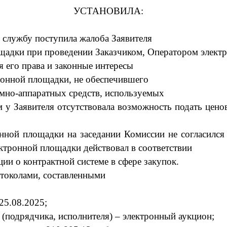
УСТАНОВИЛА:
службу поступила жалоба Заявителя
щадки при проведении Заказчик
ом
,
Оператором элект
 его права и законные интересы
онной площадки, не обеспечившего
мно-аппаратных средств, используемых
м у Заявителя отсутствовала возможность подать
цено
ронной площадки
на заседании
Комиссии
не согласился
ктронной площадки действовал в соотве
тствии
ци
и о контрактной системе в сфере
закупок.
отоколами, составленными
25
.08
.2025
;
 (подрядчика, исполнителя) – электронный аукцион;