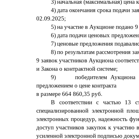
3)
начальная
(
м
аксимальная
)
цена
к
4)
дата окончания срока подачи за
02.09
.2025
;
5)
на участие в Аукционе подано
9
6)
дата подачи ценовых предложе
7)
ценовые предложения
подавал
и
8)
по результатам рассмотрения за
9
заявок участников Аукциона соответ
и Закона о контрактной системе;
9)
победителем Аукциона
предложением о цене контракта
в размере
664
860,35
руб.
В соответствии с частью 13 ст
специализированной электронной пло
электронных процедур, надежность фун
доступ участников закупок к участию 
усиленной электронной подписью докум