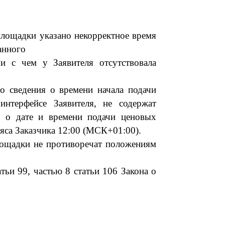
 площадки
указано
некорректное
время
занного
зи с чем
у
Заявителя отсутствовала
о
сведения о времени начала подачи
интерфейсе Заяв
ителя, не содержат
я о дате и времени подачи ценовых
ояса Заказчика
12:00 (МСК+01:00)
.
лощадки не противоречат положениям
атьи 99, частью 8 статьи 106 Закона о