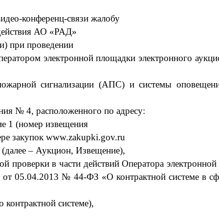
видео-конференц-связи
жалобу
действия
АО «РАД
»
и) при проведении
ператором электронной
площадки электронного аукци
пожарной сигнализации (АПС) и системы оповещени
ния № 4, расположенного по адресу:
ие 1
(номер извещения
ере закупок
www.zakupki.gov.ru
) (далее – Аукцион, Извещение),
ой проверки в части
действий Оператора элект
ронно
а от 05.04.2013 № 44-ФЗ «О контрактной системе в сфе
о контрактной системе),