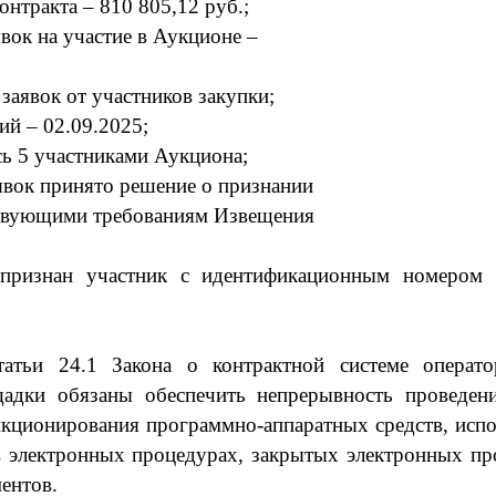
онтракта
–
810
805,12
руб.
;
явок на участие в Аукционе –
заяв
ок
от участников закупки;
ний –
02
.09
.2025;
сь
5
участника
ми
Аукциона
;
яв
ок принято решение о признании
ствующими требованиям Извещения
 признан участник с идентификационным номером 
атьи 24.1 Закона о контрактной системе операто
щадки обязаны обеспечить непрерывность проведен
кционирования программно-аппаратных средств, испо
в электронных процедурах, закрытых электронных пр
ентов.