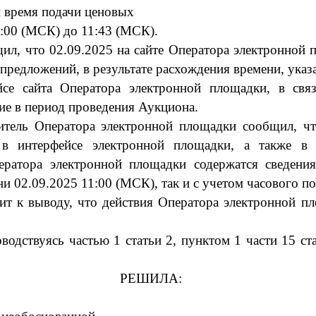
и время
подачи ценовых
:0
0
(МСК)
до
11
:
4
3
(МСК)
.
ил,
что
02
.
0
9
.2025
на сайте Оператора электронной
 предложений
, в результате
расхождения
времени
, ука
йсе
сайта Оператора электронной площадки,
в свя
ие
в период проведения А
укциона
.
витель Оператора электронной площадки сообщил
,
чт
в интерфейсе электронной площадки, а также в 
ератора электронной площадки содержатся сведени
ени
02.09.2025
11:00 (МСК
), так и с учетом часового п
ит к выводу, что действия Оператора электронной п
водствуясь частью 1 статьи 2, пунктом 1 части 15
ст
РЕШИЛА: