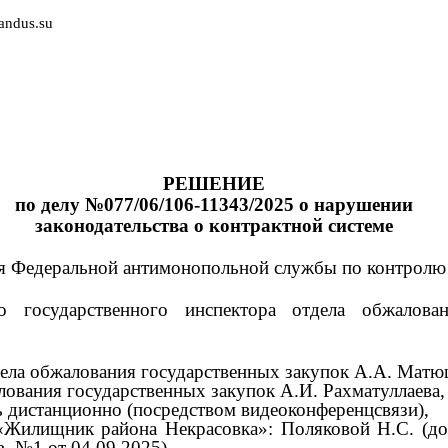
andus.su
РЕШЕНИЕ
по делу
№077/06/106-11343/2025
о нарушении
законодательства о контрактной системе
я Федеральной антимонопольной службы по контролю в 
го государственного инспектора отдела обжалова
тдела обжалования государственных закупок А.А. Матю
лования государственных закупок А.И. Рахматуллаева,
 дистанционно (посредством видеоконференцсвязи),
 «Жилищник района Некрасовка»: Поляковой Н.С. (
в.
№1
от
04.09.2025),