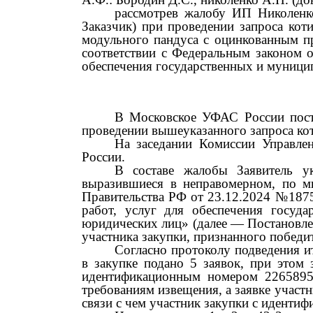
рассмотрев жалобу ИП Николенк
Заказчик) при проведении запроса кот
модульного
пaндуcа
с оцинкованным п
соответствии с Федеральным законом 
обеспечения государственных и муници
В Московское УФАС России посту
проведении вышеуказанного запроса ко
На заседании Комиссии Управле
России.
В составе жалобы Заявитель у
выразившиеся в неправомерном, по м
Правительства РФ от
23.12.2024 №18
работ, услуг для обеспечения госуд
юридических лиц» (далее
—
Постановл
участника закупки, признанного побед
Согласно протоколу подведения и
в закупке подано
5
заявок, при этом 
идентификационным номером
226589
требованиям извещения, а заявке учас
связи с чем участник закупки с идент