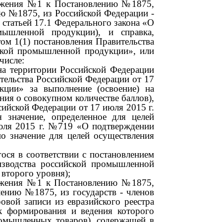
ожения
№1
к Постановлению
№1875,
ию
№1875,
из Российской Федерации
-
 статьей
17.1
Федерального закона «О
мышленной продукции), и справка,
ктом
1(1)
постановления Правительства
ской промышленной продукции», или
числе:
на территории Российской Федерации
ительства Российской Федерации от
17
ции» за выполнение (освоение) на
ия о совокупном количестве баллов),
ссийской Федерации от
17
июля
2015
г.
 значение, определенное для целей
юля
2015
г.
№719
«О подтверждении
о значение для целей осуществления
ося в соответствии с постановлением
зводства российской промышленной
второго уровня);
ожения
№1
к Постановлению
№1875,
лению
№1875,
из государств
-
членов
овой записи из евразийского реестра
ок формирования и ведения которого
ромышленных товаров), содержащей в