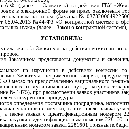
о А.Ф. (далее
—
Заявитель) на действия ГБУ «Жил
ировок в электронной форме на право заключения гос
рессованным настилом. (Закупка
№ 03732006492250
от
05.04.2013
№44-ФЗ «О контрактной системе в сфер
пальных нужд» (далее
–
Закон о контрактной системе),
УСТАНОВИЛА:
пила жалоба Заявителя на действия комиссии по о
тировок.
ния Заказчиком представлены документы и сведен
казывает на нарушения в действиях комиссии по 
нению Заявителя, неприменении запрета, предусмот
75
«О мерах по предоставлению национального режима
арственных и муниципальных нужд, закупок товаро
ение
№ 1875),
при рассмотрении заявок участников зак
ителем конкурентной процедуры.
тогов определения поставщика (подрядчика, исполнит
заявки участников закупки, в том числе заявка уча
5,
а также заявка с идентификационным номером
2
тника закупки с идентификационным номером
2281601
ификационным номером заявки
2281601
признан победи