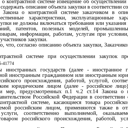
а о контрактной системе извещение об осуществлении
содержать описание объекта закупки в соответствии со 
3 Закона о контрактной системе заказчиком в опи
ественные характеристики, эксплуатационные хар
купки не должны включаться требования или указания
аний, патентов, полезных моделей, промышленны
оварам, информации, работам, услугам при условии,
 участников закупки.
, что, согласно описанию объекта закупки, Заказчико
трактной системе при осуществлении закупок пре
5-41774
пы иностранных государств (далее
-
иностранное г
емой иностранным гражданином или иностранным юри
сийского происхождения, работой, услугой, соотв
ским юридическим лицом (далее
-
российское лицо
и мер, предусмотренных п.1 ч.2 ст.14 Закона о 
ительством Российской Федерации в соответствии с 
контрактной системе, касающиеся товара российско
аемой российским лицом, применяются также в от
, услуги, соответственно выполняемой, оказыва
оваром российского происхождения, работой, усл