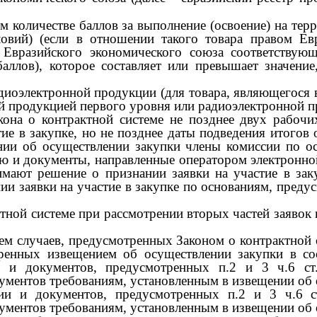
 количестве баллов за выполнение (освоение) на тер
овий) (если в отношении такого товара правом Ев
 Евразийского экономического союза соответствую
аллов), которое составляет или превышает значение
иоэлектронной продукции (для товара, являющегося в
й продукцией первого уровня или радиоэлектронной п
акона о контрактной системе не позднее двух рабоч
тие в закупке, но не позднее даты подведения итогов
ении об осуществлении закупки члены комиссии по о
ию и документы, направленные оператором электронной
нимают решение о признании заявки на участие в за
ии заявки на участие в закупке по основаниям, пред
актной системе при рассмотрении вторых частей заявок
ем случаев, предусмотренных Законом о контрактной си
ренных извещением об осуществлении закупки в соо
и и документов, предусмотренных п.2 и
3
ч.6 ст
ументов требованиям, установленным в извещении об 
ции и документов, предусмотренных п.2 и
3
ч.6 
ументов требованиям, установленным в извещении об 