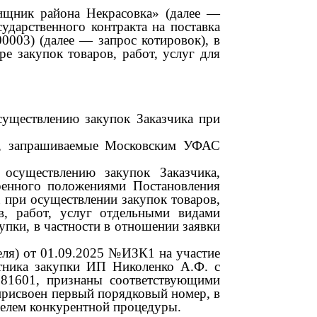
ищник района Некрасовка» (далее
—
ударственного контракта на поставка
00003)
(далее
—
запрос котировок), в
е закупок товаров, работ, услуг для
существлению закупок Заказчика при
ия, запрашиваемые Московским УФАС
осуществлению закупок Заказчика,
ренного положениями Постановления
 при осуществлении закупок товаров,
в, работ, услуг отдельными видами
упки, в частности в отношении заявки
еля) от
01.09.2025
№ИЗК1 на участие
стника закупки ИП Николенко А.Ф. с
281601,
признаны соответствующими
присвоен первый порядковый номер, в
телем конкурентной процедуры.