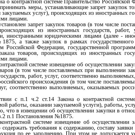
кона о контрактной системе Правительство Российской
е принимать меры, устанавливающие запрет закупок т
 закупаемых услуг), происходящих из иностранных госу
ми лицами.
установлен запрет закупок товаров (в том числе пос
происходящих из иностранных государств, работ, 
и, иностранными юридическими лицами (далее
-
ино
1875,
а также закупок в рамках государственног
мм Российской Федерации, государственной програм
аказа товаров, происходящих из иностранных госуда
ми лицами.
о контрактной системе извещение об осуществлении за
оваров (в том числе поставляемых при выполнении за
осударств, работ, услуг, соответственно выполняемы
оссийского происхождения (в том числе поставляемы
луг, соответственно выполняемых, оказываемых росси
твии с п.1 ч.2 ст.14 Закона о контрактной систе
ой работы, оказании закупаемой услуги), работы, усл
о, что в извещении об осуществлении закупки в отно
з.2 п.1 Постановления
№1875.
 контрактной системе извещение об осуществлении з
 содержать требования к содержанию, составу заявки н
рукция по ее заполнению. При этом не допускается у