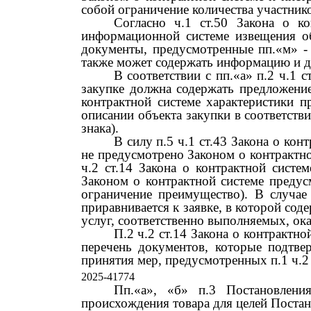
собой ограничение количества участнико
Согласно ч.1 ст.50 Закона о к
информационной системе извещения об
документы, предусмотренные пп.«м»
также может содержать информацию и до
В соответствии с пп.«а» п.2 ч.1 
закупке должна содержать предложение
контрактной системе характеристики п
описании объекта закупки в соответстви
знака).
В силу п.5 ч.1 ст.43 Закона о кон
не предусмотрено Законом о контрактно
ч.2 ст.14 Закона о контрактной систе
Законом о контрактной системе предус
ограничение преимущество). В случае 
приравнивается к заявке, в которой сод
услуг, соответственно выполняемых, о
П.2 ч.2 ст.14 Закона о контрактн
перечень документов, которые подтве
принятия мер, предусмотренных п.1 ч.2 
2025-41774
Пп.«а», «б» п.3 Постановлен
происхождения товара для целей Поста