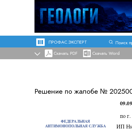
ПРОФАС.ЭКСПЕРТ
Поиск п
Скачать PDF
Скачать Word
Решение по жалобе №
20250
ИП Ни