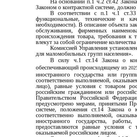
На основании п.1 ч.2 ст.42 Закон
Законом о контрактной системе, должно 
В соответствии с п.1 ч.1 ст.3
функциональные, технические и кач
необходимости). В описание объекта за
обслуживания, фирменных наименов
происхождения товара, требования к т
влекут за собой ограничение количества
Комиссией Управления установлено
для маломобильных групп населения».
В силу ч.1 ст.14 Закона о кон
обеспечивающий происходящему из
202
иностранного государства или груп
соответственно выполняемой, оказыва
лицо), равные условия с товаром рос
российским гражданином или россий
Правительством Российской Федераци
предусмотрено мерами, принятыми Прав
системе, положения ст.14 Закона о 
соответственно выполняемой, оказыв
иностранного государства, работы
предоставляются равные условия с т
оказываемой российским лицом.