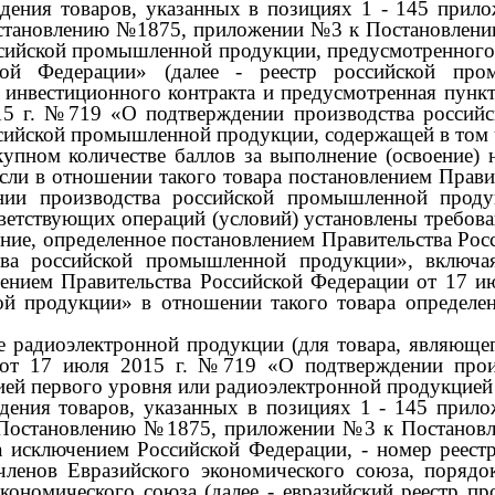
дения товаров, указанных в позициях
1 - 145
прил
становлению
№1875,
приложении
№3
к Постановлен
оссийской промышленной продукции, предусмотренного
кой Федерации» (далее
-
реестр российской про
 инвестиционного контракта и предусмотренная пун
15
г.
№719
«О подтверждении производства россий
ссийской промышленной продукции, содержащей в том 
упном количестве баллов за выполнение (освоение) 
если в отношении такого товара постановлением Прав
ии производства российской промышленной продук
етствующих операций (условий) установлены требован
ение, определенное постановлением Правительства Ро
ва российской промышленной продукции», включая
лением Правительства Российской Федерации от
17
и
й продукции» в отношении такого товара определен
 радиоэлектронной продукции (для товара, являющег
 от
17
июля
2015
г.
№719
«О подтверждении прои
ей первого уровня или радиоэлектронной продукцией 
дения товаров, указанных в позициях
1 - 145
прил
Постановлению
№1875,
приложении
№3
к Постанов
за исключением Российской Федерации,
-
номер реестр
членов Евразийского экономического союза, поряд
экономического союза (далее
-
евразийский реестр п