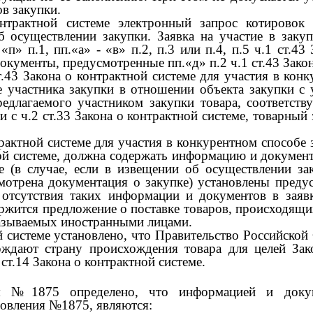
в закупки.
онтрактной системе электронный запрос котировок
 осуществлении закупки. Заявка на участие в зак
-
«п» п.1, пп.«а»
-
«в» п.2, п.3 или п.4, п.5 ч.1 ст.43
кументы, предусмотренные пп.«д» п.2 ч.1 ст.43 Закон
ст.43 Закона о контрактной системе для участия в кон
 участника закупки в отношении объекта закупки с 
редлагаемого участником закупки товара, соответст
и с ч.2 ст.33 Закона о контрактной системе, товарный
трактной системе для участия в конкурентном способе з
й системе, должна содержать информацию и документы
ме (в случае, если в извещении об осуществлении за
мотрена документация о закупке) установлены предус
отсутствия таких информации и документов в заявке
ержится предложение о поставке товаров, происходящих
казываемых иностранными лицами.
ой системе установлено, что Правительство Российск
рждают страну происхождения товара для целей Зако
ст.14 Закона о контрактной системе.
ия
№1875
определено, что информацией и доку
новления
№1875,
являются: