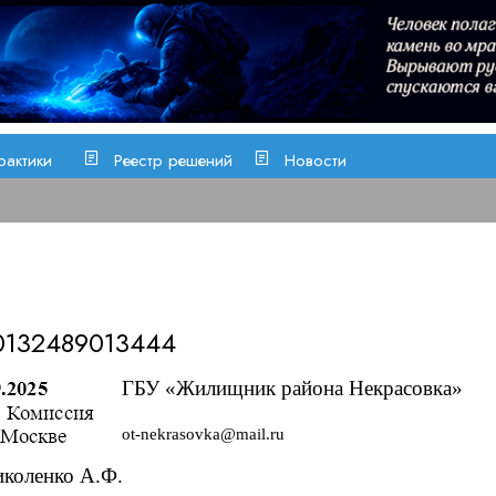
рактики
Реестр решений
Новости
0132489013444
ГБУ «Жилищник района Некрасовка»
ot-nekrasovka@mail.ru
коленко А.Ф.