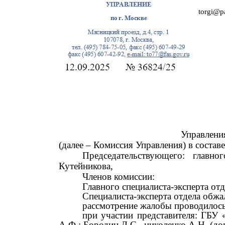
torgi@p
Управлени
(далее
–
Комиссия Управления) в составе
Председательствующего: главно
Кутейникова,
Членов комиссии:
Главного специалиста-эксперта о
Специалиста-эксперта отдела обжа
рассмотрение жалобы проводилось
при участии представителя: ГБУ
А.Ф.: Бородин Д.С., николенко А.Н. (до