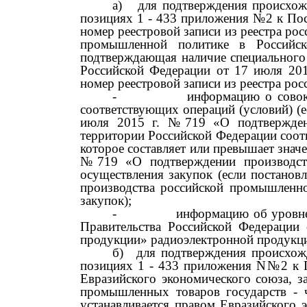
а)
для подтверждения происхож
позициях
1 - 433
приложения
№2
к По
номер реестровой записи из реестра р
промышленной политике в Российс
подтверждающая наличие специального
Российской Федерации от
17
июля
20
номер реестровой записи из реестра ро
-
информацию о совок
соответствующих операций (условий) (
июля
2015
г.
№719
«О подтвержден
территории Российской Федерации соотв
которое составляет или превышает знач
№719
«О подтверждении производст
осуществления закупок (если постанов
производства российской промышленно
закупок);
-
информацию об уровне
Правительства Российской Федерации
продукции» радиоэлектронной продукци
б)
для подтверждения происхож
позициях
1 - 433
приложения
N№2
к 
Евразийского экономического союза, 
промышленных товаров государств
-
устанавливается правом Евразийского 