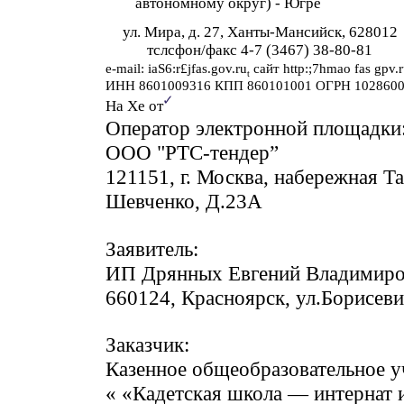
автономному округ) - Югре
ул. Мира, д. 27, Ханты-Мансийск, 628012
тслсфон/факс 4-7 (3467) 38-80-81
e-mail: iaS6:r£jfas.gov.ru
сайт
http:;7hmao fas
gpv.
t
ИНН 8601009316 КПП 860101001 ОГРН 102860
✓
На Хе от
Оператор электронной площадки
ООО "РТС-тендер”
121151, г. Москва, набережная Т
Шевченко, Д.23А
Заявитель:
ИП Дрянных Евгений Владимир
660124, Красноярск, ул.Борисеви
Заказчик:
Казенное общеобразовательное 
« «Кадетская школа — интернат 