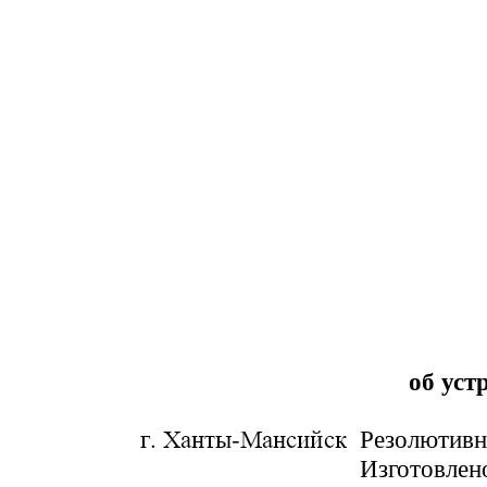
об уст
Резолютивн
Изготовлен