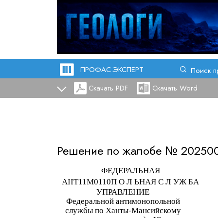
ПРОФАС.ЭКСПЕРТ
Поиск п
Скачать PDF
Скачать Word
Решение по жалобе №
20250
ФЕДЕРАЛЬНАЯ
AIIT1
1М0110П О Л ЬНАЯ С Л УЖ БА
УПРАВЛЕНИЕ
Федеральной антимонопольной
службы по Ханты-Мансийскому