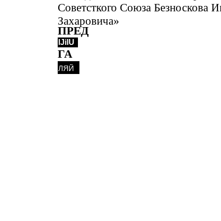
Советсткого Союза Безноскова И
Захаровича»
ПРЕД
IJilU
ГА
ляй