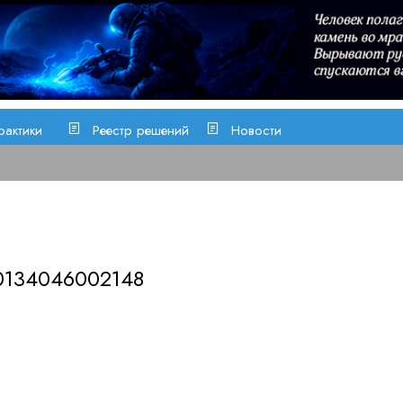
рактики
Реестр решений
Новости
0134046002148