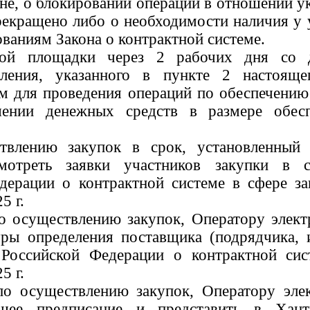
не, о блокировании операций в отношении ук
екращено либо о необходимости наличия у 
ваниям Закона о контрактной системе.
ной площадки через 2 рабочих дня со 
ления, указанного в пункте 2 настоящег
м для проведения операций по обеспечению
шении денежных средств в размере обесп
твлению закупок в срок, установленный 
смотреть заявки участников закупки в с
едерации о контрактной системе в сфере 
5 г.
по осуществлению закупок, Оператору элек
ры определения поставщика (подрядчика, и
а Российской Федерации о контрактной с
5 г.
по осуществлению закупок, Оператору эл
оящее предписание и представить в Ха