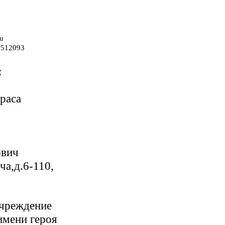
ru
0512093
:
араса
ович
ча,д.6-110,
учреждение
имени героя