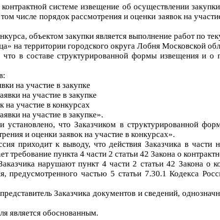
о контрактной системе извещение об осуществлении закупк
том числе порядок рассмотрения и оценки заявок на участие
курса, объектом закупки является в
ыполнение работ по те
ца» на территории городского округа Лобня Московской об
 что в составе структурированной формы извещения и о 
в:
явки на участие в закупке
заявки на участие в закупке
ок на участие в конкурсах
аявки на участие в закупке
».
ии установлено, что Заказчиком в структурированной фор
рения и оценки заявок на участие в конкурсах
».
сия приходит к выводу, что действия Заказчика в части 
ет требование пункта 4 части 2 статьи 42 Закона о контрактн
Заказчика нарушают пункт 4 части 2 статьи 42 Закона о к
ия, предусмотренного частью
5
статьи 7.30
.1
Кодекса Росс
 представитель Заказчика документов и сведений, однозна
ля является обоснованным.