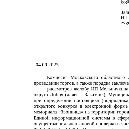
ko@
Зая
ИП
evg
04.09.2025
Комиссия Московского областного
проведении торгов, а также порядка заключе
рассмотрев
жалобу
ИП
Мельничкин
а
округа Лобня
(далее – Заказчик)
,
Муницип
при определении поставщика (подрядчика
о
ткрыт
ого
конкурс
а
в электронной форме
мемориала «Звонница» на территории город
Единой информационной системы в сфере 
осуществления внеплановой проверки в час