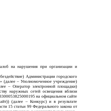
алоб на нарушения при организации и
 (бездействие)
Администраци
и
городского
к»
(далее – Уполномоченное учреждение)
алее – Оператор электронной площадки)
ству наружных сетей освещения вблизи
8300053825000195
на официальном сайте
йт)) (далее – Конкурс)
и в результате
асти 15
статьи 99 Фед
ерального закона от