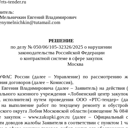
rts-tender.ru
витель:
Мельничкин
Евгений Владимирович
enymelnichkin@tutamail.com
РЕШЕНИЕ
по делу №
050/06/105-
32326
/2025
о нарушении
законодательства Российской Федерации
о контрактной системе в сфере закупок
Москва
 УФАС России (далее – Управление) по рассмотрению ж
ния договоров (далее – Комиссия),
Евгени
я
Владимирович
а
(далее – Заявитель) на действия
ально
го
казенно
го
учреждени
я
«
Лобненский
центр закупо
, исполнителя) путем проведения
ООО «РТС-тендер»
(д
на в
ыполнение работ по текущему ремонту и обустрой
ского округа Лобня Московской области
(извещение №
084
закупок – www.zakupki.gov.ru (далее – Официальный са
ти доводов жалобы Заявителя в соответствии с пунктом 1 ч