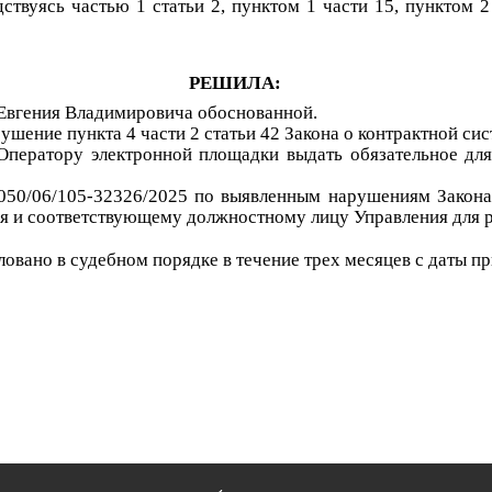
дствуясь
частью 1 статьи 2
,
пунктом 1 части 15
,
пунктом 2
РЕШИЛА:
Евгени
я
Владимирович
а
обоснованной.
арушение
пункта 4
части
2
статьи
42
Закона о контрактной сис
Оператору электронной площадки
выдать
обязательное дл
050/06/105-
32326
/202
5
по выявленным нарушениям Закона 
я и соответствующему должностному лицу Управления для р
вано в судебном порядке в течение трех месяцев с даты пр