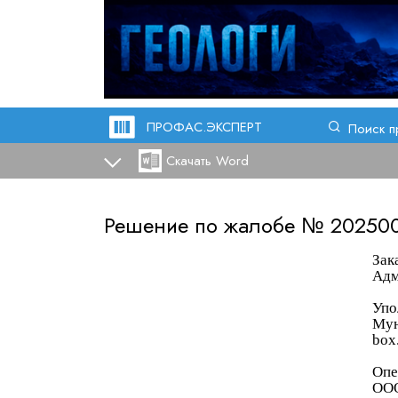
ПРОФАС.ЭКСПЕРТ
Поиск п
Скачать Word
Решение по жалобе №
20250
Зак
Адм
Упо
Мун
box
Опе
ООО