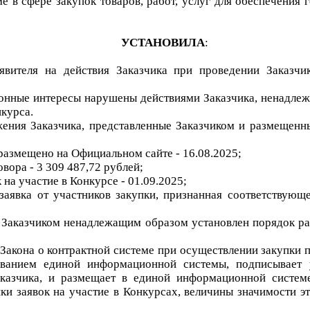
е в сфере закупок товаров, работ, услуг для обеспечения
УСТАНОВИЛА
:
явителя на действия Заказчика при проведении Заказчи
конные интересы нарушены действиями Заказчика, ненадл
курса.
ажения Заказчика, представленные Заказчиком и размещен
 размещено
на Официальном сайте
-
1
6.08
.2025
;
овора -
3 309 487,72
рублей;
 на участие в Конкурсе -
01.09
.2025
;
заяв
ка от участников закупки, признанная соответствую
 Заказчиком ненадлежащим образом установлен порядок рас
2 Закона о контрактной системе при осуществлении закупки
ованием единой информационной системы, подписывает 
казчика, и размещает в единой информационной системе
и заявок на участие в
Конкурс
ах, величины значимости эт