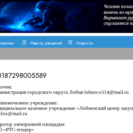
рактики
Реестр решений
Новости
0187298005589
азчик:
инистрация городского округа Лобня lobneco314@mail.ru
лномоченное учреждение:
иципальное казенное учреждение «
Лобненский
центр заку
.fox@mail.ru
ратор электронной площадки:
 «РТС-тендер»