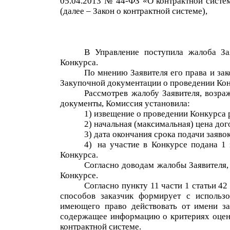
05.04.2013
№ 44-ФЗ «О контрактной систем
(далее – Закон о контрактной системе)
,
В Управление поступила жалоба За
Конкурса.
По мнению Заявителя его права и за
Закупочной
документации о проведении Кон
Рассмотрев жалобу Заявителя, возр
документы, Комиссия установила:
1)
и
звещение о проведении Конкурса
2)
н
ачальная (максимальная) цена дог
3)
д
ата окончания срока подачи заявок
4)
на участие в Конкурсе подана 1
Конкурса.
Согласно доводам жалобы Заявителя,
Конкурсе.
Согласно пункту 11 части 1 статьи 4
способов заказчик формирует с использ
имеющего право действовать от имени за
содержащее информацию о критериях оценк
контрактной системе.