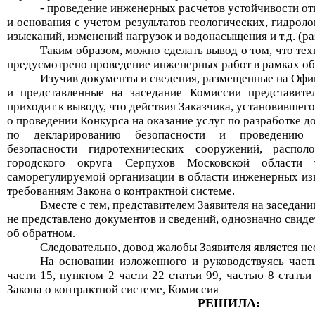
- проведение инженерных расчетов устойчивости отк
и основания с учетом результатов геологических, гидрол
изысканий, изменений нагрузок и водонасыщения и т.д. (р
Таким образом, можно сделать вывод о том, что те
предусмотрено проведение инженерных работ в рамках об
И
зучив документы и сведения,
размещенные на Офи
и представленные на заседание Комиссии представите
приходит к выводу, что действия Заказчика, установившег
о проведении
Конкурса
на
оказание услуг по разработке 
по декларированию безопасности и проведению э
безопасности гидротехнических сооружений, распо
городского округа Серпухов
Московской области
т
саморегулируемой организации
в области инженерных и
требованиям
Закона о контрактной системе.
Вместе с тем, представителем Заявителя на заседан
не представлено документов и сведений, однозначно свид
об обратном.
Следовательно, довод жалобы Заявителя является
не
На основании изложенного и руководствуясь част
части 15, пунктом 2 части 22 статьи 99, частью 8 статьи
Закона о контрактной системе, Комиссия
РЕШИЛА: