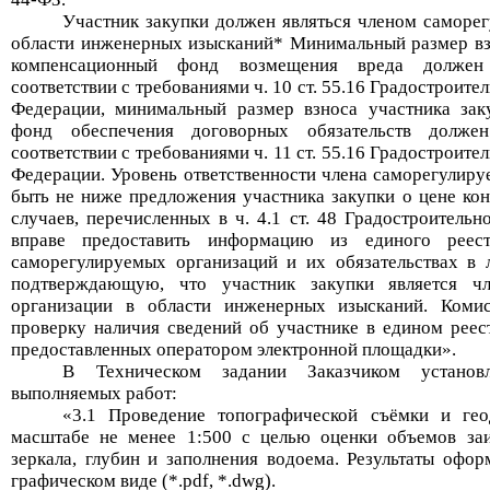
Участник закупки должен являться членом саморе
области инженерных изысканий* Минимальный размер взн
компенсационный фонд возмещения вреда долже
соответствии с требованиями ч. 10 ст. 55.16 Градостроите
Федерации, минимальный размер взноса участника зак
фонд обеспечения договорных обязательств долж
соответствии с требованиями ч. 11 ст. 55.16 Градостроите
Федерации. Уровень ответственности члена саморегулир
быть не ниже предложения участника закупки о цене кон
случаев, перечисленных в ч. 4.1 ст. 48 Градостроительн
вправе предоставить информацию из единого реес
саморегулируемых организаций и их обязательствах в
подтверждающую, что участник закупки является ч
организации в области инженерных изысканий. Комис
проверку наличия сведений об участнике в едином реес
предоставленных оператором электронной площадки
».
В Техническом задании Заказчиком устан
выполняемых работ:
«
3.1 Проведение топографической съёмки и гео
масштабе не менее 1:500 с целью оценки объемов заи
зеркала, глубин и заполнения водоема. Результаты офо
графическом виде (*.
pdf
, *.
dwg
).