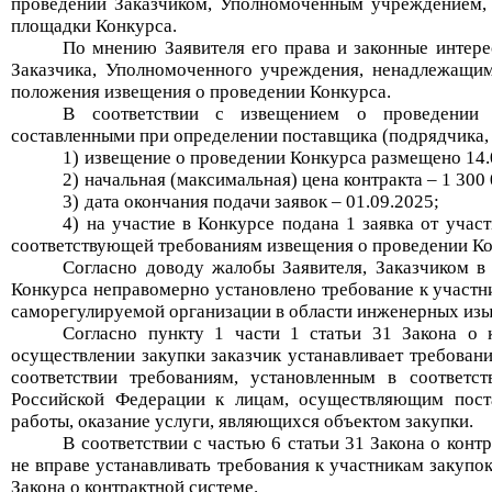
проведении Заказчиком,
Уполномоченным учреждением,
площадки
Конкурс
а.
По мнению Заявителя его права и законные интере
Заказчика,
Уполномоченного учреждения,
ненадлежащим
положения извещения о проведении
Конкурс
а
.
В соответствии с
и
звещением о проведени
составленными при определении поставщика (подрядчика, 
1)
извещение о проведении
Конкурс
а
размещено
14.
2)
начальная (максимальная) цена контракта –
1 300
3)
дата окончания подачи заявок –
01.09.2025;
4) на участие в Конкурсе подана 1 заявка от учас
соответствующей требованиям извещения о проведении Ко
Согласно доводу жалобы Заявителя, Заказчиком в
Конкурс
а неправомерно
установлено требование к участн
саморегулируемой организации
в области инженерных изы
Согласно пункту 1 части 1 статьи 31 Закона о 
осуществлении закупки заказчик устанавливает требовани
соответствии требованиям, установленным в соответст
Российской Федерации к лицам, осуществляющим поста
работы, оказание услуги, являющихся объектом закупки.
В соответствии с частью 6 статьи 31 Закона о конт
не вправе устанавливать требования к участникам закупо
Закона о контрактной системе.