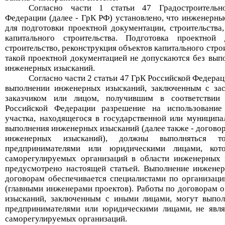
Согласно части 1 статьи 47 Градостроительн
Федерации (далее -
ГрК
РФ) установлено, что
и
нженерны
для подготовки проектной документации, строительства
капитального строительства. Подготовка проектной
строительство, реконструкция объектов капитального строи
такой проектной документацией не допускаются без вып
инженерных изысканий.
Согласно части 2 статьи 47
ГрК
Российской Федерац
выполнении инженерных изысканий, заключенным с зас
заказчиком или лицом, получившим в соответствии
Российской Федерации разрешение на использование
участка, находящегося в государственной или муниципа
выполнения инженерных изысканий (далее также - догово
инженерных изысканий), должны выполняться то
предпринимателями или юридическими лицами, кот
саморегулируемых организаций в области инженерных 
предусмотрено настоящей статьей. Выполнение инжене
договорам обеспечивается специалистами по организац
(главными инженерами проектов). Работы по договорам 
изысканий, заключенным с иными лицами, могут выпол
предпринимателями или юридическими лицами, не явл
саморегулируемых организаций.