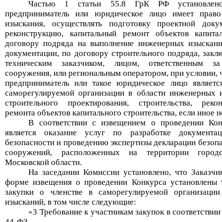
Частью 1 статьи 55.8
ГрК
РФ
установлено
предприниматель или юридическое лицо имеет прав
изыскания, осуществлять подготовку проектной докум
реконструкцию, капитальный ремонт объектов капитал
договору подряда на выполнение инженерных изыскани
документации, по договору строительного подряда, зак
техническим заказчиком, лицом, ответственным за
сооружения, или региональным оператором, при условии, 
предприниматель или такое юридическое лицо являетс
саморегулируемой организации в области инженерных и
строительного проектирования, строительства, рек
ремонта объектов капитального строительства, если иное 
В соответствии с извещением о проведении
Кон
является
оказание услуг по разработке документа
безопасности и проведению экспертизы декларации безоп
сооружений, расположенных на территории город
Московской области.
На заседании Комиссии установлено, что Заказчи
форме извещения о проведении Конкурса установлены 
закупки
о членстве
в
саморегулируемой организаци
изысканий
, в том числе следующие:
«
3 Требование к участникам закупок в соответствии с
44-ФЗ
.