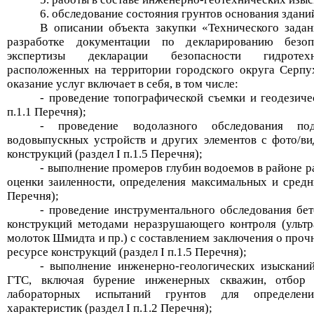
6. обследование состояния грунтов основания здани
В описании объекта закупки «Технического задан
разработке документации по декларированию безо
экспертизы декларации безопасности гидротех
расположенных на территории городского округа Серпу
оказание услуг включает в себя, в том числе:
- проведение топографической съемки и геодезич
п.1.1 Перечня);
- проведение водолазного обследования по
водовыпускных устройств и других элементов с фото/ви
конструкций (раздел
I
п.1.5 Перечня);
- выполнение промеров глубин водоемов в районе 
оценки
заиленности
, определения максимальных и средн
Перечня);
- проведение инструментального обследования бе
конструкций методами неразрушающего контроля (ультра
молоток Шмидта и пр.) с составлением заключения о проч
ресурсе конструкций (раздел
I
п.1.5 Перечня);
- выполнение инженерно-геологических изыскани
ГТС, включая бурение инженерных скважин, отбор 
лабораторных испытаний грунтов для определени
характеристик (раздел
I
п.1.2 Перечня);