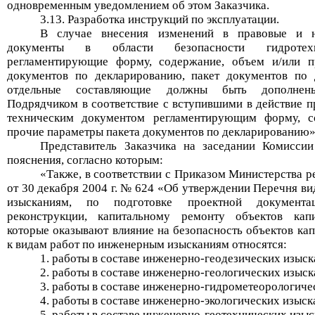
одновременным уведомлением об этом Заказчика.
3.13. Разработка инструкций по эксплуатации.
В случае внесения изменений в правовые и н
документы в области безопасности гидротехн
регламентирующие форму, содержание, объем и/или п
документов по декларированию, пакет документов по 
отдельные составляющие должны быть дополнен
Подрядчиком в соответствие с вступившими в действие 
техническим документом регламентирующим форму, с
прочие параметры паке
та документов по декларировани
ю
»
Представитель Заказчика на заседании Комисси
пояснения, согласно которым:
«Также, в соответствии с Приказом Министерства р
от 30 декабря 2004 г. № 624 «Об утверждении Перечня в
изысканиям, по подготовке проектной документац
реконструкции, капитальному ремонту объектов капит
которые оказывают влияние на безопасность объектов кап
к видам работ по инженерным изысканиям относятся:
1. работы в составе инженерно-геодезических изыск
2. работы в составе инженерно-геологических изыск
3. работы в составе инженерно-гидрометеорологиче
4. работы в составе инженерно-экологических изыск
5. работы в составе инженерно-геотехнических изыс