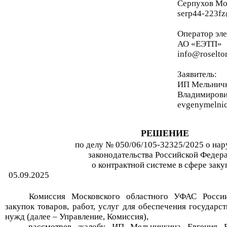
Серпухов Мо
serp44-223fz
Оператор эл
АО «ЕЭТП»
info@roselto
Заявитель:
ИП
Мельнич
Владимиров
evgenymelni
РЕШЕНИЕ
по делу №
050/06/105-
32325/2025
о на
законодательства Российской Федер
о контрактной системе в сфере заку
05.09.2025
Комиссия Московского областного УФАС Росси
закупок товаров, работ, услуг для обеспечения государ
нужд
(далее – Управление, Комиссия),
рассмотрев жалобу
ИП
Мельничкин
а
Евгени
я
В