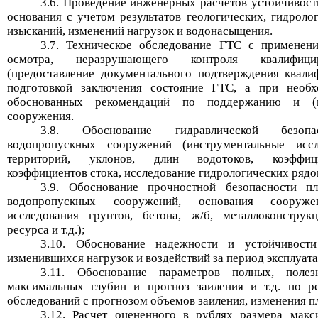
3.6. Проведение инженерных расчетов устойчивости
основания с учетом результатов геологических, гидроло
изысканий, изменений нагрузок и водонасыщения.
3.7. Техническое обследование ГТС с применен
осмотра, неразрушающего контроля квалифици
(предоставление документального подтверждения квал
подготовкой заключения состояние ГТС, а при необх
обоснованных рекомендаций по поддержанию и (и
сооружения.
3.8. Обоснование гидравлической безопа
водопропускных сооружений (инструментальные исс
территорий, уклонов, длин водотоков, коэффици
коэффициентов стока, исследование гидрологических рядов 
3.9. Обоснование прочностной безопасности п
водопропускных сооружений, основания сооружен
исследования грунтов, бетона, ж/б, металлоконструк
ресурса и т.д.);
3.10. Обоснование надежности и устойчивост
изменившихся нагрузок и воздействий за период эксплуат
3.11. Обоснование параметров полных, полез
максимальных глубин и прогноз заиления и т.д. по ре
обследований с прогнозом объемов заиления, изменения п
3.12. Расчет оцененного в рублях размера макс