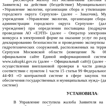
Заявитель) на действия (бездействие)
Муниципально
г
«Управление экологии, организации сбора и утилизаци
городского округа Серпухов»
(далее – Заказчик)
,
Му
учреждени
я
«Управление экологии, организации сбора
администрации городского округа Серпухов»
(дал
учреждение)
при определении поставщика (подрядчи
проведения
АО «ЕЭТП»
(далее – Оператор электрон
конкурс
а
в электронной форме
на о
казание услуг по ра
декларированию безопасности и проведению экспертизы 
гидротехнических сооружений, расположенных на терри
Серпухов Московской области
(извещение №
0
официальном сайте Единой информационной систе
www
.zakupki.gov.ru (далее – Официальный сайт)
) (далее
осуществления внеплановой проверки в части дово
соответствии с пунктом 1 части 15 статьи 99 Федерально
44-ФЗ «О
контрактной системе в сфере закупок тов
обеспечения государственных и муниципальных нужд» (дал
системе)
УСТАНОВИЛА
:
В Управление поступила жалоба Заявителя на