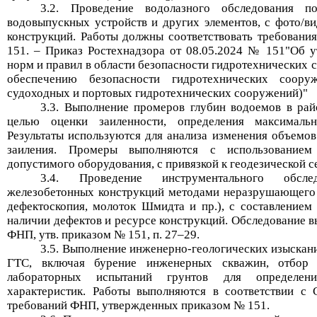
3.2. Проведение водолазного обследования п
водовыпускных устройств и других элементов, с фото/в
конструкций. Работы должны соответствовать требовани
151. – Приказ
Ростехнадзора
от 08.05.2024
№
151"Об у
норм и правил в области безопасности гидротехнических 
обеспечению безопасности гидротехнических соору
судоходных и портовых гидротехнических сооружений)"
3.3. Выполнение промеров глубин водоемов в ра
целью оценки
заиленности
, определения максималь
Результаты используются для анализа изменения объемо
заиления. Промеры выполняются с использованием
допустимого оборудования, с привязкой к геодезической се
3.4. Проведение инструментального обсл
железобетонных конструкций методами неразрушающего к
дефектоскопия, молоток Шмидта и пр.), с составлением
наличии дефектов и ресурсе конструкций. Обследование в
ФНП, утв. приказом № 151, п. 27–29.
3.5. Выполнение инженерно-геологических изыскан
ГТС, включая бурение инженерных скважин, отбор 
лабораторных испытаний грунтов для определени
характеристик. Работы выполняются в соответствии с
требований ФНП, утвержденных приказом № 151.