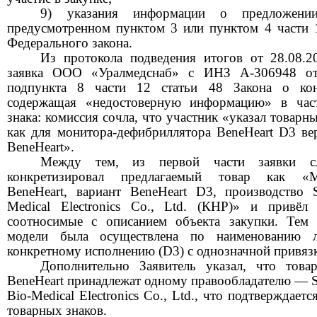
9) указания информации о предложении
предусмотренном пунктом 3 или пунктом 4 части 1
Федерального закона.
Из протокола подведения итогов от 28.08.20
заявка ООО «Уралмедснаб» с ИНЗ A-306948 от
подпункта 8 части 12 статьи 48 Закона о кон
содержащая «недостоверную информацию» в част
знака: комиссия сочла, что участник «указал товарны
как для монитора-дефибриллятора
BeneHeart
D3 вер
BeneHeart
».
Между тем
,
из первой части заявки сл
конкретизировал предлагаемый товар как «Мо
BeneHeart
, вариант
BeneHeart
D3, производство
Medical
Electronics
Co
.,
Ltd
. (КНР)» и привёл т
соотносимые с описанием объекта закупки. Тем
модели была осуществлена по наименованию л
конкретному исполнению (D3) с однозначной привя
Дополнительно З
аявитель указал, что тов
BeneHeart
принадлежат одному правообладателю —
Bio-Medical
Electronics
Co
.,
Ltd
., что подтверждаетс
товарных зн
аков
.