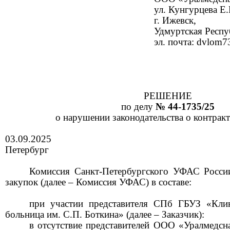
ул.
Кунгурцева
Е.М
г. Ижевск,
Удмуртская Респу
эл. почта: dvlom
РЕШЕНИЕ
по делу
№ 44-
1735
/25
о нарушении законодательства о контрак
03
.
09
.2025
Петербург
Комиссия Санкт-Петербургского УФАС Росси
закупок (далее – Комиссия УФАС) в составе:
при учас
тии представител
я
СПб
ГБУЗ «
Кли
больница им. С.П. Боткина
»
(далее – Заказчик
):
в отсутствие представителей
ООО «
Уралмедсн