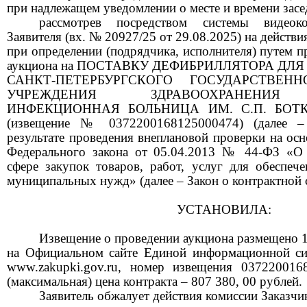
при надлежащем уведомлении о месте и времени за
рассмотрев посредством системы видеоко
Заявителя (
вх
. №
20927
/25 от
29
.08.2025) на действ
при определении (подрядчика, исполнителя) путем п
аукциона на
ПОСТАВКУ
ДЕФИБРИЛЛЯТОРА ДЛЯ
САНКТ-ПЕТЕРБУРГСКОГО ГОСУДАРСТВЕН
УЧРЕЖДЕНИЯ ЗДРАВООХРАНЕНИЯ
ИНФЕКЦИОННАЯ БОЛЬНИЦА ИМ. С.П. БОТК
(извещение №
0372200168125000474
) (далее –
результате проведения внеплановой проверки на осно
Федерального закона от 05.04.2013 № 44-ФЗ «О 
сфере закупок товаров, работ, услуг для обеспеч
муниципальных
нужд» (далее – Закон о контрактной 
УСТАНОВИЛА:
Извещение о проведении аукциона размещено
на Официальном сайте Единой информационной си
www
.
zakupki
.
gov
.
ru
, номер извещения
037220016
(максимальная) цена контракта –
807
380, 00
рублей.
Заявитель обжалует действия
комиссии
Заказчи