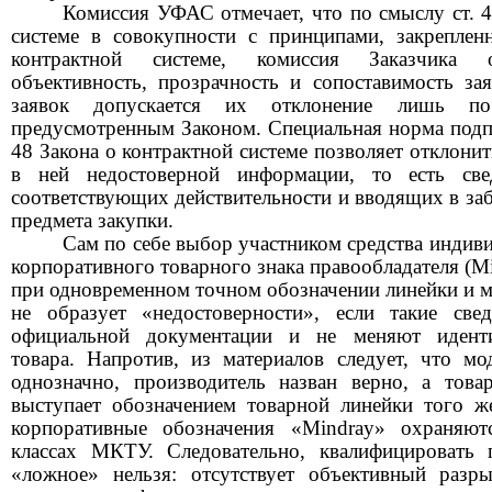
Комиссия УФАС отмечает, что по смыслу ст. 
системе
в совокупности с принципами, закреплен
контрактной системе
,
комиссия
З
аказчика 
объективность, прозрачность и сопоставимость за
заявок допускается их отклонение лишь п
предусмотренным З
аконом. Специальная норма подп
48 Закона о контрактной системе позволяет отклони
в ней недостоверной информации, то есть све
соответствующих действительности и вводящих в за
предмета закупки.
Сам по себе выбор участником средства индив
корпоративного товарного знака правообладателя (
Mi
при одновременном точном обозначении линейки и м
не образует «недостоверности», если такие све
официальной документации и не меняют иденти
товара. Напротив, из материалов следует, что мо
однозначно, производитель назван верно, а тов
выступает обозначением товарной линейки того же
корпоративные обозначения «
Mindray
» охраняют
классах МКТУ.
Следовательно, квалифицировать 
«ложное» нельзя: отсутствует объективный раз