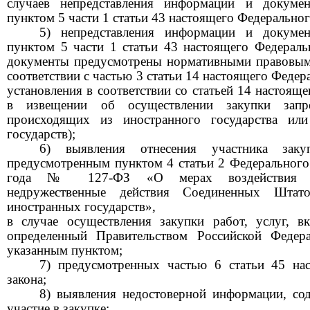
случаев непредставления информации и докумен
пунктом 5 части 1 статьи 43 настоящего Федеральног
5) непредставления информации и докумен
пунктом 5 части 1 статьи 43 настоящего Федеральн
документы предусмотрены нормативными правовым
соответствии с частью 3 статьи 14 настоящего Федера
установления в соответствии со статьей 14 настоящ
в извещении об осуществлении закупки запре
происходящих из иностранного государства ил
государств);
6) выявления отнесения участника заку
предусмотренным пунктом 4 статьи 2 Федеральн
ого
года № 127-ФЗ «
О мерах воздействия (
недружественные действия Соединенных Шта
иностранных государств
»
,
в случае осуществления закупки работ, услуг, в
определенный Правительством Российской Федер
указанным пунктом;
7) предусмотренных частью 6 статьи 45 на
закона;
8) выявления недостоверной информации, сод
участие в закупке;