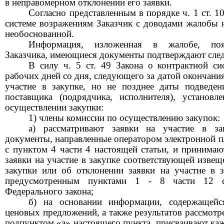
в
неправомерном отклонении его заявки
.
Согласно представленным в порядке ч. 1 ст. 1
системе возражениям Заказчик с доводами жалобы не
необоснованной.
Информация, изложенная в
жалобе, поя
Заказчика
, имеющиеся документы подтверждают след
В силу ч. 5 ст. 49 Закона о контрактной си
рабочих дней со дня, следующего за датой окончания
участие в закупке, но не позднее даты подведен
поставщика (подрядчика, исполнителя), установ
осуществлении закупки:
1) члены комиссии по осуществлению закупок:
а) рассматривают заявки на участие в з
документы, направленные оператором электронной п
с пунктом 4 части 4 настоящей статьи, и принима
заявки на участие в закупке соответствующей изве
закупки или об отклонении заявки на участие в з
предусмотренным пунктами 1 - 8 части 12 с
Федерального закона;
б) на основании информации, содержащейс
ценовых предложений, а также результатов рассмотр
подпунктом «а» настоящего пункта, присваивают каж