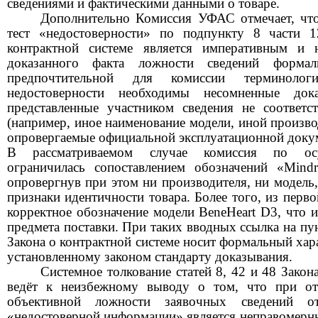
сведениями и фактическими данными о товаре.
Дополнительно Комиссия
УФАС
отмечает, ч
тест «недостоверности» по подпункту 8 части 
контрактной системе является императивным и 
доказанного факта ложности сведений формал
предпочтительной для комиссии терминол
недостоверности необходимы несомненные дока
представленные участником сведения не соответст
(например, иное наименование модели, иной произво
опровергаемые официальной эксплуатационной докум
В рассматриваемом случае комиссия по осу
ограничилась сопоставлением обозначений «
Mindr
опровергнув при этом ни производителя, ни модель
признаки идентичности товара. Более того, из перво
корректное обозначение модели
BeneHeart
D3, что и
предмета поставки. При таких вводных ссылка на пун
Закона о контрактной системе носит формальный хара
установленному законом стандарту доказывания.
Системное толкование статей 8, 42 и 48 Закон
ведёт к неизбежному вывод
у
о том
,
что при отс
объективной ложности заявочных сведений о
«недостоверной информации» является неправомерн