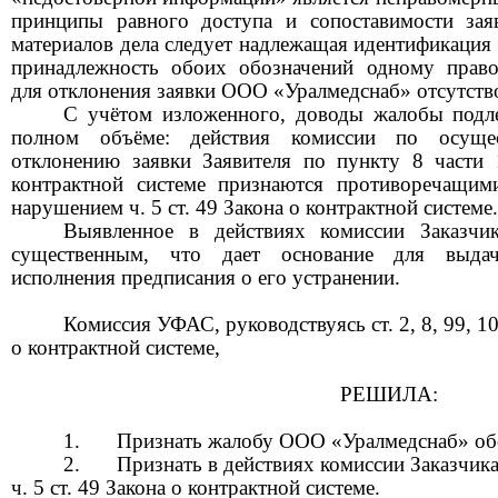
принципы равного доступа и сопоставимости зая
материалов дела следует надлежащая идентификация 
принадлежность обоих обозначений одному право
для отклонения заявки ООО «Уралмедснаб» отсутств
С учётом изложенного
,
доводы жалобы подле
полном объёме: действия комиссии по осуще
отклонению заявки
З
аявителя по пункту 8 части 
контрактной сист
еме признаются противоречащим
нарушением
ч. 5 ст. 49 Закона о контрактной системе.
Выявленное в действиях комиссии Заказчик
существенным, что дает основание для выдач
исполнения предписания о его устранении.
Комиссия УФАС, руководствуясь ст. 2, 8, 99, 10
о контрактной системе,
РЕШИЛА:
Признать жалобу
ООО «
Уралмедснаб
»
об
Признать в действиях комиссии Заказчик
ч. 5 ст. 49 Закона о контрактной системе.