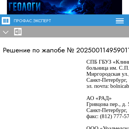
ПРОФАС.ЭКСПЕРТ
Решение по жалобе №
20250011495901
СПБ ГБУЗ «Клини
больница им. С.П
Миргородская ул.,
Санкт-Петербург,
эл. почта:
bolnica
АО «РАД»
Гривцова пер., д. 
Санкт-Петербург,
факс: (812) 777-5
ООО «Уралмедсн