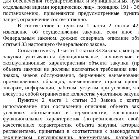
для обеспечения государственных и муниципальных нужд
отдельными видами юридических лиц
»
, позициях 191 - 
постановлению, применяются предусмотренные пункто
запр
ет, ограничение соответственно
.
В соответствии с пунктом 1 части 2 статьи 42
извещение об осуществлении закупки, если иное 
Федеральным законом, должно содержать описание объ
статьей 33 настоящего Федерального закона.
Согласно пункт
у
1 части 1 статьи 33 Закона о контр
закупки указываются функциональные, технические и
эксплуатационные характеристики объекта закупки (п
объекта закупки не должны включаться требования или
знаков, знаков обслуживания, фирменных наименовани
промышленных образцов, наименование страны происх
товарам, информации, работам, услугам при условии, чт
влекут за собой ограничение количества участников закуп
Пунктом 2 части 1 статьи 33 Закона о конт
использование при составлении описания объекта зак
условных обозначений и терминологии, касающихся
функциональных характеристик (потребительских свой
качественных характеристик объекта закупки, котор
регламентами, принятыми в соответствии с законодате
техническом регулировании, документами, разраб