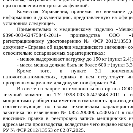
при исполнении контрольных функций.
Комиссия Управления, принимая во внимание до
информацию и документацию, представленную на официа
установила следующее.
Применительно к медицинскому изделию «
Мешки
9398-003-62475848-2011
» производства
ООО «
регистрационному удостоверению №
ФСР 2012/13553 
документ
«Справка об изделии медицинского значения»
со
относительно оспариваемых характеристиках:
- мешок выдерживает нагрузку до 150 кг (пункт 2.4)
- м
асса мешка должна быть не более 600 г
(пункт 3.3
Кроме того, в пункте 3.1 поименова
патологоанатомических, однако
в нем отсутствует
ин
п
розрачны
м
карман
ом
для документов формата А4
.
В ответе на запрос антимонопольного органа 
текущий момент по
ТУ 9398-003-62475848-2011
с им
мощностями
у общества имеется возможность производ
и
соответствующие по своим техническим характеристи
заказчика по извещению №
0855200000525002671
в пол
вносились правки в реестровую запись медицинских и
адреса
места
производства, вследствие чего выдано новое
РУ
№
ФСР 2012/13553 от
02.07.2025.