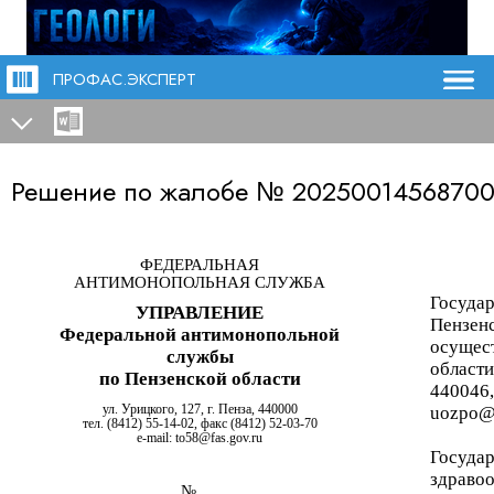
ПРОФАС.ЭКСПЕРТ
Решение по жалобе №
2025001456870
ФЕДЕРАЛЬНАЯ
АНТИМОНОПОЛЬНАЯ СЛУЖБА
Государ
УПРАВЛЕНИЕ
Пензенс
Федеральной антимонопольной
осущес
службы
област
по Пензенской области
440046, 
ул. Урицкого, 127, г. Пенза, 440000
uozpo@
тел. (8412) 55-14-02, факс (8412) 52-03-70
e
-
mail
:
to
58@
fas
.
gov
.
ru
Госуда
здраво
№