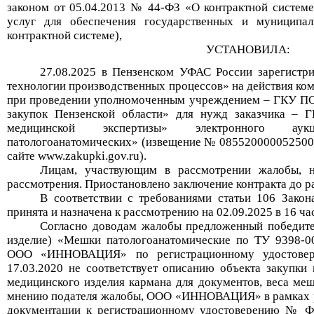
законом от 05.04.2013 №
44-ФЗ «О контрактной системе 
услуг для обеспечения государственных и муниципа
контрактной системе),
УСТАНОВИЛА:
2
7
.0
8
.2025
в Пензенском УФАС России зарегистр
технологии производственных процессов» на действия ко
при проведении уполномоченным учреждением – ГКУ ПО
закупок Пензенской области» для нужд заказчика – 
медицинской экспертизы» электронного ау
патологоанатомических» (извещение № 0855200000525002
сайте www.zakupki.gov.ru)
.
Лицам, участвующим в рассмотрении жалобы, н
рассмотрения. Приостановлено заключение контракта до 
В соответствии с требованиями статьи 106 Закон
принята и
назначена к рассмотрению на
02
.0
9
.2025
в 16
ча
Согласно доводам
жалобы
предложенный победите
изделие) «Мешки патологоанатомические по ТУ 9398-0
ООО «ИННОВАЦИЯ» по регистрационному удостов
17.03.2020 не соответствует описанию объекта закупки
медицинского изделия кармана для документов, веса ме
мнению подателя жалобы, ООО «ИННОВАЦИЯ» в рамках р
документации к регистрационному удостоверению
№ ФС