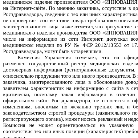
медицинское изделие
производителя ООО «
ИННОВАЦИЯ
на Интернет-сайте.
По мнению заказчика, отсутствие в д
Росздравнадзора, сведений о тех или иных характеристика
не опровергает соответствие товара требованиям описани
заинтересованного лица также отметил, что
при участие в 
медицинского изделия производства ООО «
ИННОВАЦИЯ
числе на информацию из сети И
нтернет,
допускал во
медицинско
м
издели
и
по РУ
№
ФСР 2012/13553 от 17.
Росздравнадзора
, могут быть устаревшими.
Комиссия Управления отмечает, что на офици
размещен государственный реестр медицинских издели
достоверная информация (регистрационные документы, 
относительно продукции того или иного производителя. В 
заказчика, заинтересованного лица в обоснование дово
заявителем характеристик на информацию с сайта в се
критически, поскольку такая информация в отличии
официальном сайте Росздравнадзора, не относится к 
изменениям, вносимым по желанию третьих лиц и бе
законодательством строгой процедуры (заявительного п
регистрирующего органа), может носить рекламный и недо
Комиссия не может ориентироваться на указанную 
соответствия тех или иных позиций (характеристик) треб
заказчика.