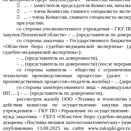

…
–
заместителя
председателя Комиссии,
начальн

…
– члена Комиссии, главного специалиста-экспе

..
.
– члена Комиссии, главного специалиста-экспер
при участии
:
со стороны уполномоченного
учреждения
–
ГКУ ПО
закупок Пензенской области»
–
..
.
(представитель по довер
со стороны
заказчика –
Государственно
го
бюджетн
«
Областное бюро судебно-медицинской экспертизы
»
(д
судебно-медицинской экспертизы
»
)
:
–
..
.
(представитель по доверенности),
–
..
.
(представитель по доверенности) (после перерыв
со стороны
заявителя
–
общества с ограниченно
технологии производственных процессов
»
(далее 
производственных
процессов
»
/
податель жалобы)
–
..
.
(
дир
со стороны заинтересованного лица –
и
ндивидуаль
ИП
…
.
)
–
…
(представитель по доверенности)
,
рассмотрев жалобу
ООО «Техника и технологии п
действия комиссии по осуществлению закупки пр
учреждением – ГКУ ПО «Управление по осуществлению з
нужд заказчика – ГБУЗ «Областное бюро судебно-медици
аукциона «Поставка мешков патологоанатомических» (и
опубликовано 13.08.2025 на сайте www.zakupki.gov.ru