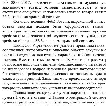
РФ 28.06.2017
, в
ключение заказчиком в аукционну
закупаемому товару, которые свидетельствуют о его
отсутствие специфики использования такого товара являе
33 Закона о контрактной системе.
Согласно позиции ФАС России, выраженной в
п
ись
объект закупки должен быть сформирован таким 
характеристик товаров соответствовало несколько произв
требованиям извещения об осуществлении закупки, иное
требований статьи 33 Закона
о контрактной системе.
Комиссия Управления не умаляет права заказчика
собственной потребности и описание объекта закупки в с
части определения наилучших характеристик (их значени
изделия
. Вместе с тем, по мнению Комиссии, в рассмат
подготовке настоящей закупки, формировании описания об
не исследовался вопрос наличия на рынке
патологоанат
бы отвечать требованиям заказчика по значимым для н
таких характеристик).
Заказчиком не представлено исчерп
под совокупность установленных технических характерис
товары
как минимум
двух
указанных им
производителей.
Изложенное свидетельствует о нарушении заказч
пункта 1 части 2 статьи 42 Закона о контрактной систем
административного правонарушения, ответственность за
к