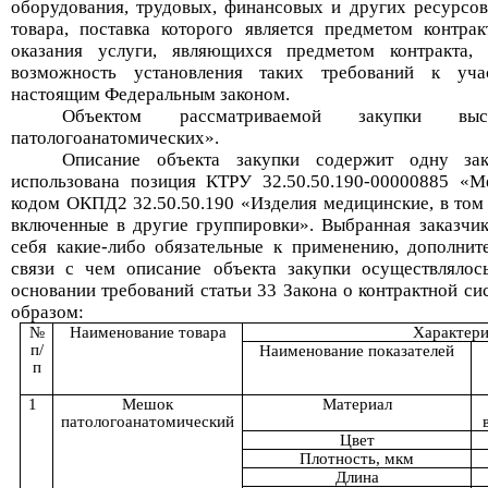
оборудования, трудовых, финансовых и других ресурсов
товара, поставка которого является предметом контра
оказания услуги, являющихся предметом контракта, 
возможность установления таких требований к уча
настоящим Федеральным законом
.
Объектом рассматриваемой закупки вы
патологоанатомических
».
Описание объекта закупки содержит одну зак
использована позиция КТРУ
32.50.50.190-00000885
«
М
кодом ОКПД2
32.50.50.190
«
Изделия медицинские, в том
включенные в другие группировки
».
Выбранная заказчи
себя
какие-либо
обязательные
к применению,
дополнит
связи с чем описание объекта закупки осуществлялос
основании требований статьи
33 Закона о контрактной с
образом:
№
Наименование товара
Характери
п/
Наименование показателей
п
1
Мешок
Материал
патологоанатомический
Цвет
Плотность, мкм
Длина