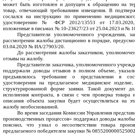
может быть изготовлен и допущен к обращению на те
товар, отвечающий требованиям извещения.
В подтверж
сослался на инструкцию по применению медицинског
удостоверению № ФСР 2012/13553 от 17.03.2020
изложенные в письмах № 10-23627/23 от 25.04.2023 и № 10
Представител
и
уполномоченного
учреждения
, за
рассмотрении жалобы дистанционно в порядке, предусм
03.04.2020 №
ИА/27903/20.
До рассмотрения жалобы заказчиком, уполномоч
отзывы на жалобу
.
Представители з
аказчик
а
, уполномоченн
ого
учрежд
поддержали доводы отзывов в полном объеме, указали
предъявлялось требование о представлении в сост
удостоверения на предлагаемое медицинское изделие,
структурированной форме заявки. Такой документ до
исполнения контракта, в связи с чем проверка товара 
описания объекта закупки будет осуществляться
на эт
жалобу необоснованной.
Во время заседания Комиссии Управления представ
производственных процессов» поддержал
доводы жалобы 
пояснил
, что
узнал о несоответствии товара про
предлагаемого победителем закупки № 085520000052500267