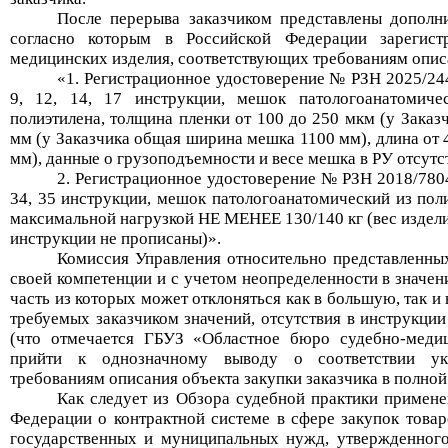
После перерыва заказчиком представлены дополн
согласно которым в Российской Федерации зарегис
медицинских изделия, соответствующих требованиям описа
«
1.
Регистрационное удостоверение № РЗН 2025/24
9, 12, 14, 17 инструкции, мешок патологоанатомич
полиэтилена, толщина пленки от 100 до 250 мкм (у Заказ
мм (у Заказчика общая ширина мешка 1100 мм), длина от 
мм), данные о грузоподъемности и весе мешка в РУ отсутс
2.
Регистрационное удостоверение № РЗН 2018/78
34, 35 инструкции, мешок патологоанатомический из по
максимальной нагрузкой НЕ МЕНЕЕ 130/140 кг (вес издели
инструкции не прописаны)».
Комиссия Управления относительно представленны
своей компетенции и с учетом неопределенности в значен
часть из которых может отклоняться как в большую, так 
требуемых заказчиком значений, отсутствия
в инструкции
(что отмечается
ГБУЗ «Областное бюро судебно-медиц
прийти к однозначному выводу о соответствии ук
требованиям описания объекта закупки заказчика в полной
Как следует из
Обзор
а
судебной практики применен
Федерации о контрактной системе в сфере закупок товаро
государственных и муниципальных нужд
, утвержденно