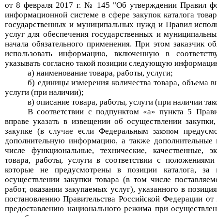
от 8 февраля 2017 г.
№
145 "Об утверждении Правил фо
информационной системе в сфере закупок каталога товаро
государственных и муниципальных нужд и Правил использ
услуг для обеспечения государственных и муниципальны
начала обязательного применения. При этом заказчик о
использовать информацию, включенную в соответст
указывать согласно такой позиции следующую информац
а) наименование товара, работы, услуги;
б) единицы измерения количества товара, объема 
услуги (при наличии);
в) описание товара, работы, услуги (при наличии так
В соответствии с
подпунктом «а»
пункт
а
5 Прави
вправе указать в извещении об осуществлении закупки
закупке (в случае если Федеральным
предусмо
законом
дополнительную информацию, а также дополнительные п
числе функциональные, технические, качественные, э
товара, работы, услуги в соответствии с положениям
которые не предусмотрены в позиции каталога, за 
осуществлении закупки товара (в том числе поставляе
работ, оказании закупаемых услуг), указанного в позиц
постановлению Правительства Российской Федерации от
предоставлению национального режима при осуществлени