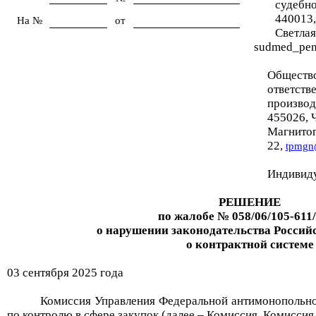
судебн
440013,
На №
от
Светлая
sudmed_pen
Общество
ответств
производ
455026, Ч
Магнитого
22,
tpmgn
Индивид
РЕШЕНИЕ
по жалобе №
058/06/105-611
о нарушении законодательства Россий
о контрактной системе
03
сентября
2025
года
Комиссия Управления Федеральной антимонопольно
по контролю в сфере закупок (далее – Комиссия, Комиссия 