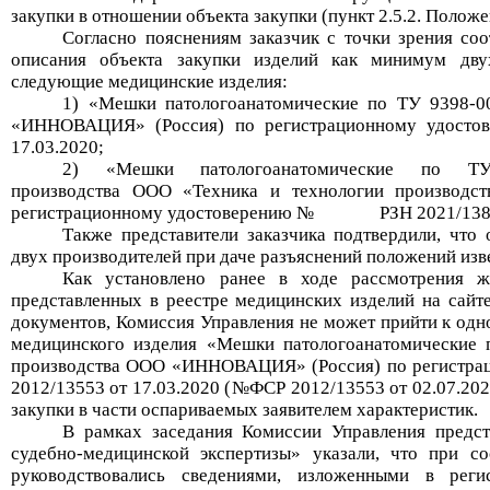
закупки в отношении объекта закупки
(пункт 2.5.
2
. Положе
Согласно пояснениям
заказчик с точки зрения со
описани
я
объекта закупки
изделий
как минимум двух
следующие медицинские изделия:
1)
«
Мешки патологоанатомические по ТУ 9398-0
«
ИННОВАЦИЯ»
(Россия) по регистрационному удос
17.03.2020
;
2)
«
Мешки патологоанатомические по ТУ 3
производства
ООО «
Техника и технологии производст
регистрационному удостоверению №
РЗН 2021/13
Также представители заказчика подтвердили, что
двух производителей при даче разъяснений положений изв
Как установлено ранее
в ходе рассмотрения ж
представленных в реестре медицинских изделий на сайт
документов, Комиссия Управления не может прийти к одн
медицинского изделия «
Мешки патологоанатомические 
производства
ООО
«
ИННОВАЦИЯ»
(Россия) по регист
2012/13553 от 17.03.2020
(№
ФСР 2012/13553 от
02.07.202
закупки в части оспариваемых заявителем характеристик.
В рамках заседания Комиссии Управления предс
судебно-медицинской экспертизы»
указали, что при сос
руководствовались сведениями, изложенными в реги