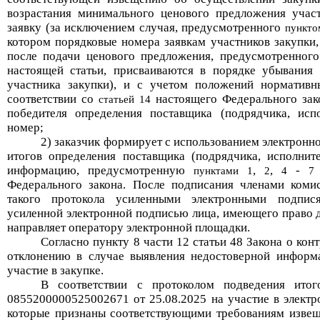
возрастания минимального ценового предложения учас
заявку (за исключением случая, предусмотренного
пункто
котором порядковые номера заявкам участников закупки
после подачи ценового предложения, предусмотренног
настоящей статьи, присваиваются в порядке убывания
участника закупки), и с учетом положений нормативн
соответствии со
настоящего Федерального зако
статьей 14
победителя определения поставщика (подрядчика, исп
номер;
2) заказчик формирует с использованием электронн
итогов определения поставщика (подрядчика, исполнит
информацию, предусмотренную
,
,
-
пунктами 1
2
4
7
Федерального закона. После подписания членами коми
такого протокола усиленными электронными подпис
усиленной электронной подписью лица, имеющего право де
направляет оператору электронной площадки.
Согласно
пункту 8
части 12 статьи 48 Закона о кон
отклонению в сл
учае
выявления недостоверной информ
участие в закупке
.
В соответствии с протокол
ом
подведения итог
0855200000525002671 от 25.08.
2025
на участие в элект
которые признаны соответствующими требованиям изве