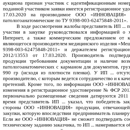
аукциона признан участник с идентификационным номе
поданной участником заявки имеется регистрационное уд
17.03.2020 на производимое ООО «ИННОВАЦИЯ» 
патологоанатомические по ТУ 9398-003-62475848-2011»
.
В ходе рассмотрения жалобы представитель
ИП
..
.
п
участии в закупке руководствовался
информацией о х
Интернет, а также
коммерческим предложением от 
являющегося производителем
медицинско
го
издели
я
«Мешк
9398-003-62475848-2011»
и держателем
регистрацио
2012/13553 от 17.03.2020
.
П
роизводитель подтверд
продукции требованиям документации и наличие воз
патологоанатомических с карманом для документов, гру
990
гр
(исходя из плотности пленки)
. У
ИП
..
.
отсутс
производителю, с которым ведется сотрудничество и к кач
претензи
й
.
Кроме того, по информации ООО «ИННОВАЦ
изменения в
регистрационн
ое
удостоверени
е
№ ФСР 2012/
первоначально размещенные сведения датируются 2011 
время представитель
ИП
..
.
указал, что
победитель за
стороны ООО «ИННОВАЦИЯ» продукции, отвечающей т
закупки, которую впоследствии предприниматель планируе
Если же ООО «ИННОВАЦИЯ» не сможет подтвердить соот
техническому заданию заказчика, то
ИП
..
.
намеривается о