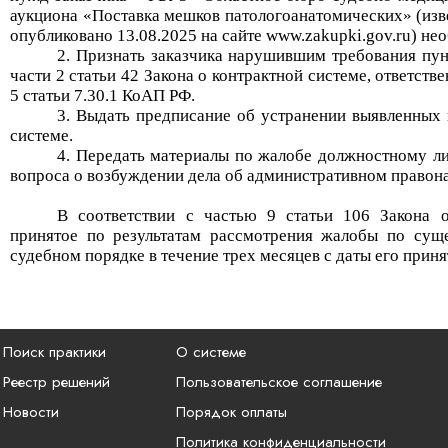
аукциона «Поставка мешков патологоанатомических» (и
опубликовано 13.08.2025 на сайте www.zakupki.gov.ru)
не
о
2. Признать заказчика нарушившим требования
пун
части 2 статьи 42
Закона о контрактной системе, ответств
5 статьи 7.30.1
КоАП РФ.
3. Выдать предписание об устранении выявленных
системе.
4. Передать материалы по жалобе должностному ли
вопроса о возбуждении дела
об административном правон
В соответствии с частью 9 статьи 106 Закона о
принятое по результатам рассмотрения жалобы по сущ
судебном порядке в течение трех месяцев с даты его приня
Поиск практики
О системе
Реестр решений
Пользовательское соглашение
Новости
Порядок оплаты
Политика конфиденциальности