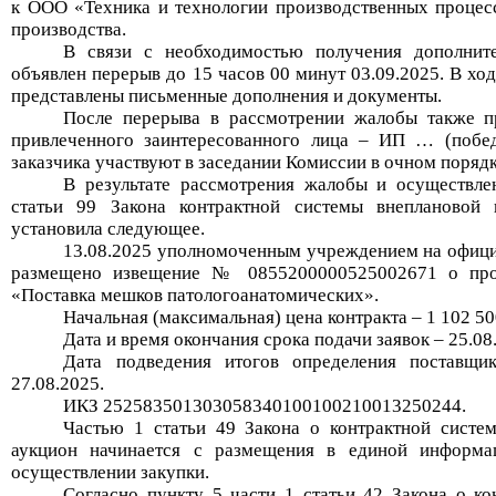
к ООО «Техника и технологии производственных процес
производства.
В связи с необходимостью получения дополнит
объявлен перерыв до
15
часов
0
0 минут
03.09
.2025. В хо
представлены письменные дополнения и документы.
После перерыва в рассмотрении жалобы также пр
привлеченного заинтересованного лица
–
ИП
…
(побед
заказчика участвуют в заседании Комиссии в очном порядк
В результате рассмотрения жалобы и осуществле
статьи 99 Закона контрактной системы внеплановой 
установила следующее.
13.08.2025
уполномоченным
учреждением
на офици
размещено извещение №
0855200000525002671
о пр
«
Поставка мешков патологоанатомических
».
Начальная (максимальная) цена контракта –
1 102 50
Дата и время окончания срока подачи заявок –
25.08
Дата подведения итогов определения поставщик
27.08.2025
.
ИКЗ
252583501303058340100100210013250244
.
Частью 1 статьи 49 Закона о контрактной систем
аукцион начинается с размещения в единой информа
осуществлении закупки.
Согласно пункту 5 части 1 статьи 42 Закона о к