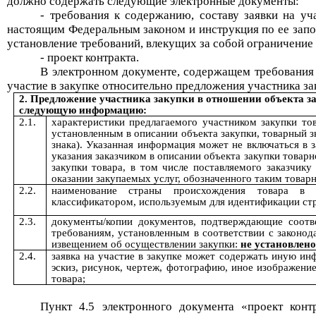
должно содержать следующие электронные документы:
-
требования к содержанию, составу заявки на уча
настоящим Федеральным законом и инструкция по ее запо
установление требований, влекущих за собой ограничение 
- проект контракта.
В электронном документе, содержащ
е
м
требования
участие в закупке
относительно предложения участника за
2. Предложение участника закупки в отношении объекта з
следующую информацию
:
2.1.
характеристики предлагаемого участником закупки тов
установленным в описании объекта закупки, товарный з
знака). Указанная информация может не включаться в з
указания заказчиком в описании объекта закупки товар
закупки товара, в том числе поставляемого заказчику
оказании закупаемых услуг, обозначенного таким товар
2.2.
наименование страны происхождения товара в 
классификатором, используемым для идентификации стр
2.3.
документы/копии документов, подтверждающие соотве
требованиям, установленным в соответствии с законод
извещением об осуществлении закупки:
не установлено
2.4.
заявка на участие в закупке может содержать иную ин
эскиз, рисунок, чертеж, фотографию, иное изображени
товара;
Пункт 4.5 электронного документа «проект конт