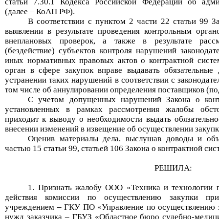
статьи 7.30.1
Кодекса Российской Федерации об адми
(далее – КоАП РФ)
.
В соответствии с пунктом 2 части 22 статьи 99 З
выявлении в результате проведения контрольным орга
внеплановых проверок, а также в результате расс
(бездействие) субъектов контроля нарушений законодат
иных нормативных правовых актов о контрактной систе
орган в сфере закупок вправе выдавать обязательные
устранении таких нарушений в соответствии с законодате
том числе об аннулировании определения поставщиков (по
С учетом допущенных нарушений Закона о конт
установленных в рамках рассмотрения жалобы обсто
приходит к выводу о необходимости выдать обязательно
внесении изменений в извещение об осуществлении закуп
Оценив материалы дела, выслушав доводы и объ
частью 15
статьи 99, статьей 106 Закона о контрактной си
РЕШИЛА:
1.
Признать жалобу
ООО «Техника и технологии 
действия комиссии по осуществлению закупки пр
учреждением – ГКУ ПО «Управление по осуществлению з
нужд заказчика – ГБУЗ «Областное бюро судебно-медици