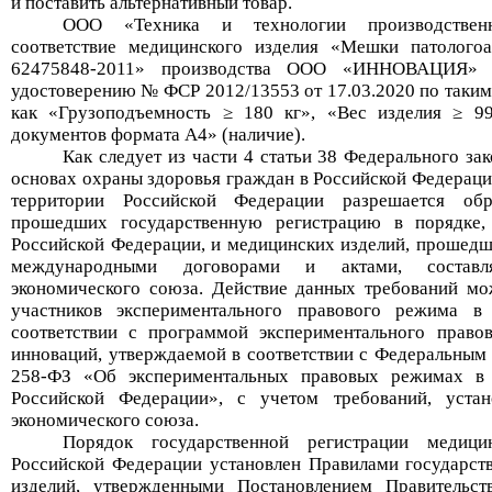
и поставить альтернативный товар.
ООО «Техника и технологии производственн
соответствие медицинского изделия «
Мешки патологоа
62475848-2011
» производства
ООО «ИННОВАЦИЯ
удостоверению №
ФСР 2012/13553 от 17.03.2020 по таким
как
«Грузоподъемность ≥ 180 кг»
,
«Вес изделия ≥ 99
документов формата А4» (наличие).
Как следует из части 4 статьи 38
Федеральн
ого
зак
основах охраны здоровья граждан в Российской Федерац
территории Российской Федерации разрешается обр
прошедших государственную регистрацию в порядке, 
Российской Федерации, и медицинских изделий, прошедш
международными договорами и актами, составл
экономического союза. Действие данных требований м
участников экспериментального правового режима 
соответствии с программой экспериментального прав
инноваций, утверждаемой в соответствии с Федеральным
258-ФЗ
«
Об экспериментальных правовых режимах в
Российской Федерации
»
, с учетом требований, уста
экономического союза.
Порядок
государственной регистрации медици
Российской Федерации установлен
Правил
ами
государст
изделий
, утвержденными
Постановление
м
Правительст