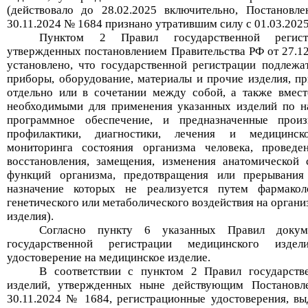
(действовало до 28.02.2025 включительно,
Постановле
30.11.2024 №
1684 признан
о
утратившим силу с
0
1
.03.2025
Пунктом 2 Правил государственной регист
утвержденных постановлением Правительства РФ от 27.12
установлено, что государственной регистрации подлежа
приборы, оборудование, материалы и прочие изделия, п
отдельно или в сочетании между собой, а также вмес
необходимыми для применения указанных изделий по н
программное обеспечение, и предназначенные произв
профилактики, диагностики, лечения и медицинско
мониторинга состояния организма человека, проведе
восстановления, замещения, изменения анатомической
функций организма, предотвращения или прерывания 
назначение которых не реализуется путем фармаколо
генетического или метаболического воздействия на органи
изделия).
Согласно пункту 6 указанных Правил докум
государственной регистрации медицинского издели
удостоверение на медицинское изделие.
В соответствии с пунктом 2 Правил
государст
изделий, утвержденных ныне действующим
Постановл
30.11.2024 №
1684
, рег
истрационные удостоверения, вы