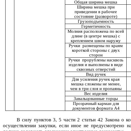
Общая ширина мешка
Ширина мешка при
приведении в рабочее
состояние (развороте)
Грузоподъемность
Герметичность
Молния расположена по всей
длине (в центре мешка) с
креплением швом наружу
Ручки
размещены
по краям
короткой стороны с двух
сторон
Ручки
прорублены
насквозь
изделия и выполнены в виде
сквозных отверстий
Вид ручек
Для усиления ручек края
мешка сложены не менее,
чем в три слоя и пропаяны
Вес изделия
Завальцованные
торцы
Прозрачный карман для
документов формата А4
В силу пунктов 3, 5 части 2 статьи 42 Закона о к
осуществлении закупки, если иное не предусмотрено 