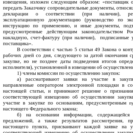
извещения, изложен следующим образом: «п
оставщик 
передать Заказчику сопроводительные документы, относящ
декларации о соответствии (при наличии), реги
эксплуатационную документацию (руководство по экс
инструкцию по применению, и иные документы, под
предусмотренные действующим законодательством Ро
накладную, счет-фактуру (при наличии),
подписанные 
поставщика».
В соответствии с частью 5 статьи 49 Закона о кон
рабочих дней со дня, следующего за датой окончания с
закупке, но не позднее даты подведения итогов опред
исполнителя), установленной в извещении об осуществлен
1) члены комиссии по осуществлению закупок:
а) рассматривают заявки на участие в закуп
направленные оператором электронной площадки в с
настоящей статьи, и принимают решение о признании
соответствующей извещению об осуществлении закупк
участие в закупке по основаниям, предусмотренным
п
настоящего Федерального закона;
б) на основании информации, содержащейся
предложений, а также результатов рассмотрения, п
настоящего пункта, присваивают каждой заявке на у
соответствующей извещению об осуществлении закупк