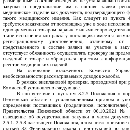
размещенные в составе извещения
,
не устанавливают
обяз
закупки
о представлении
им в
составе заявки регис
медицинское изделие как документа,
подтверждающ
его
фа
такого
медицинского изделия
.
Как следует из пункта 4
требуется заказчиком от поставщика уже в ходе исполнен
одновременно с товаром наравне с иными сопроводитель
этапе исполнения контракта у поставщика имеется возмо
регистрационному удостоверению, отличному от 
представленного в сос
таве заявки на участие в зак
отсутствует
обязанность
осуществлять проверку
на предм
сведений о товаре и обращаться
при этом
к
информаци
реестре медицинских изделий.
На основании изложенного Комиссия Управ
необоснованности рассматриваемых доводов жалобы.
В рамках внеплановой проверки, проводимой при 
Комиссией установлено следующее.
В соответствии с пунктом 8.2.5 Положения о пор
Пензенской области с уполномоченным органом и уп
определении поставщиков (подрядчиков, исполнителей
Правительства Пензенской области от 08.10.2021 № 6
извещение об осуществлении закупки в части докумен
2.5.1.-2.5.8 настоящего Положения, в том числе
описание о
статьей 33 Федерального закона с инструкцией по за