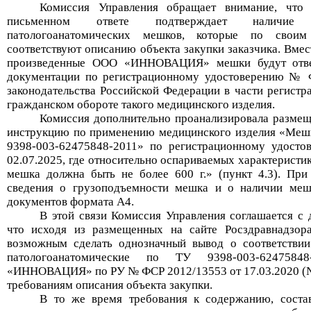
Комиссия Управления обращает внимание, чт
письменном ответе
подтверждает
налич
патологоанатомических мешков, которые по своим 
соответствуют описанию объекта закупки заказчика. Вмес
произведенные
ООО «ИННОВАЦИЯ»
мешки
будут отв
документации по регистрационному удостоверению
№
законодательства
Российской Федерации в части
регистр
гражданском обороте
такого медицинского изделия.
Комиссия дополнительно проанализировала
размещ
инструкцию по применению медицинского изделия «
Мешк
9398-003-62475848-2011
» по
регистрационному удост
02.07.2025
, где
относительно оспариваемых характеристи
мешка должна быть не более 600 г.
» (пункт 4.3). Пр
сведения о г
рузоподъемност
и
мешка
и о наличии меш
документов формата А4
.
В этой связи Комиссия Управления соглашается
с
д
что
исходя
из размещенных на сайте Росздравнадзора
возможным сделать однозначный вывод о соответствии
патологоанатомические по ТУ 9398-003-62475848
«ИННОВАЦИЯ» по РУ №
ФСР 2012/13553 от 17.03.2020
(
требованиям описания объекта закупки.
В то же время
требования к содержанию, состав