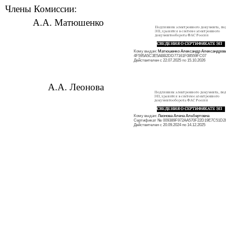
Члены Комиссии:
А.А. Матюшенко
Кому выдан:
Матюшенко Александр Александров
4F595A5C3E5ABB2DD77161F08559FC07
Действителен с 22.07.2025
по
15.10.2026
А.А. Леонова
Кому выдан:
Леонова Алена Альбертовна
Сертификат
№
009389F972AA570F22D19E7C51D2
Действителен с 20.09.2024 по 14.12.2025