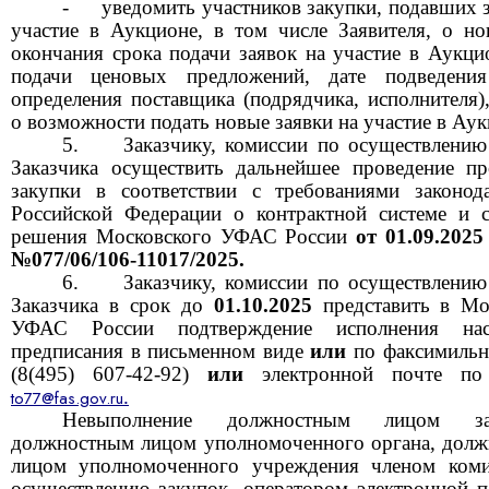
-
уведомить участников закупки, подавших з
участие в Аукционе, в том числе Заявителя, о но
окончания срока подачи заявок на участие в Аукцио
подачи ценовых предложений, дате подведения
определения поставщика (подрядчика, исполнителя),
о возможности подать новые заявки на участие в Аук
Заказчику, комиссии по осуществлению
Заказчика осуществить дальнейшее проведение п
закупки в соответствии с требованиями законода
Российской Федерации о контрактной системе и 
решения Московского УФАС России
от
01.09.202
№077/06/106-11017/2025.
Заказчику, комиссии по осуществлению
Заказчика в срок до
01.10.2025
представить в Мо
УФАС России подтверждение исполнения нас
предписания в письменном виде
или
по факсимильн
(8(495) 607-42-92)
или
электронной почте по
.
to77@fas.gov.ru
Невыполнение должностным лицом зак
должностным лицом уполномоченного органа, дол
лицом уполномоченного учреждения членом ком
осуществлению закупок, оператором электронной 