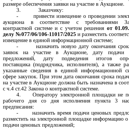
размере обеспечения заявки на участие в Аукционе.
Заказчику:
-
привести извещение о проведении элек
аукциона в соответствие с требованиями З
контрактной системе и с учетом решения
от
01.0
делу
№077/06/106-11017/2025
и разместить соответ
извещение в единой информационной системе;
-
назначить новую дату окончания срок
заявок на участие в Аукционе, дату подачи 
предложений, дату подведения итогов опре
поставщика (подрядчика, исполнителя), а также ра
указанные сведения в единой информационной с
сфере закупок. При этом дата окончания срока пода
на участие в Аукционе должна быть назначена в соо
с ч.4 ст.42 Закона о контрактной системе.
Оператору электронной площадки не 
рабочего дня со дня исполнения пункта
3
на
предписания:
-
назначить время подачи ценовых предл
разместить на электронной площадке информацию о
подачи ценовых предложений;