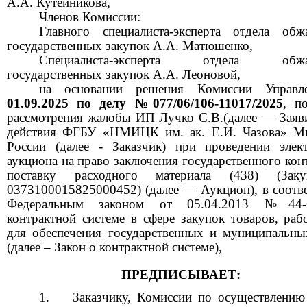
А.А. Кутейникова,
Членов Комиссии:
Главного специалиста-эксперта отдела обж
государственных закупок А.А. Матюшенко,
Специалиста-эксперта отдела обжал
государственных закупок А.А. Леоновой,
на основании решения Комиссии Управл
01.09.2025
по делу
№077/06/106-11017/2025
,
п
рассмотрения жалобы ИП Лучко С.В.(далее
—
Заяв
действия ФГБУ «НМИЦК им. ак. Е.И. Чазова» М
России (далее
-
Заказчик) при проведении элек
аукциона на право заключения государственного кон
поставку расходного материала
(438)
(За
0373100015825000452)
(далее
—
Аукцион), в соотв
Федеральным законом от
05.04.2013
№44-
контрактной системе в сфере закупок товаров, рабо
для обеспечения государственных и муниципальн
(далее
–
Закон о контрактной системе),
ПРЕДПИСЫВАЕТ:
Заказчику, Комиссии по осуществлению