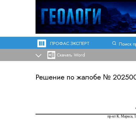
ПРОФАС.ЭКСПЕРТ
Поиск п
Скачать Word
Решение по жалобе №
20250
п
р
-кт
К.
Маркса,