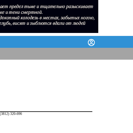
(3812)
3
20-6
96