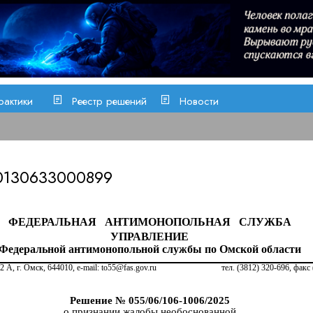
рактики
Реестр решений
Новости
0130633000899
ФЕДЕРАЛЬНАЯ
АНТИМОНОПОЛЬНАЯ
СЛУЖБА
УПРАВЛЕНИЕ
Федеральной антимонопольной службы по Омской области
12
А
, г
. Омск, 644010
,
e
-
mail
:
to
55@
fas
.
gov
.
ru
тел. (381
2) 3
20-6
96
, факс
Решение №
05
5
/06
/
106
-
1006
/
202
5
о признании жалобы
не
обоснованной