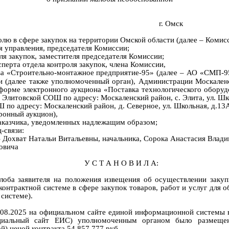
г. Омск
олю в сфере
закупок
на те
рритории Омской области (далее –
Комисси
я управления, председателя Комиссии;
ля закупок, заместителя председателя Комиссии;
сперта
отдела контроля закупок, члена Комиссии,
ва
«
Строительно-монтажное предприятие-95
»
(далее –
АО
«СМП-9
и
(далее также уполномоченн
ый
орган
), Администрации Москален
 форме
электронного аукциона
«
Поставка технологического оборуд
Элитовской СОШ по адресу: Москаленский район, с. Элита, ул. Шк
по адресу: Москаленский район, д. Северное, ул. Школьная, д.13
тронный аукцион
),
аказчика
,
уведомленных
надлежащим образом
;
-связи
:
–
Дохват Натальи Витальевны, начальника,
Сорока Анастасия Влад
овича
У С Т А Н О В И Л А:
лоба заявителя
на
положения извещения об осуществлении закуп
контрактной системе в сфере закупок товаров, работ и услуг для
 системе)
.
.08.2025
на официальном сайте единой информационной системы 
иальный сайт ЕИС)
уполномоченным
органом
был
о
размеще
й) ценой
контракта
54 857
777
руб
.