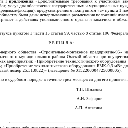
ела
I
приложения
«Дополнительные требования
к участникам зак
бот, услуг
для обеспечения государственных и муниципальных нуж
предквалификация)
, предусмотренного подпунктом «а» пункта 1 по
 обществу были даны исчерпывающие разъяснения положений извещ
тривает
в действиях уполномоченного
органа
и
заказчика
в обжал
вуясь пунктом 1 части 15 статьи 99, частью 8 статьи 106 Федераль
Р Е Ш И Л А:
онерного общества «Строительно-монтажное предприятие-95» на
ленского муниципального района Омской области при осуществл
мках мероприятий: «Приобретение технологического оборудования
.8»; «Приобретение технологического оборудования БМК-0,3 мВт 
тровый номер 25.31.0822)» (извещение № 0152200004725000805)
.
 в судебном порядке в течение трех месяцев со дня его принятия.
Т.П. Шмакова
А.Н. Зефиров
А.П. Алексина
ый контракт либо гражданско-правовой договор, который заключен в письм