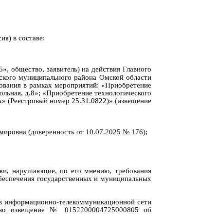
я) в составе:
5
»
,
общество
, заявитель
)
на действия
Главного
ского муниципального района Омской области
ования в рамках мероприятий: «Приобретение
ольная, д.8»; «Приобретение технологического
А» (Реестровый номер 25.31.0822)
»
(извещение
имировна
(доверенность
от
10.07.2025 № 176
)
;
ки
, нарушающие, по его мнению, требования
 обеспечения государственных и муниципальных
в информационно-телекоммуникационной сети
н
о
извещение
№
0152200004725000805
об