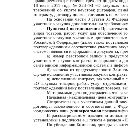
правопреемства) в течение трех лет до даты пода
18 июля 2011 года
№
223-ФЗ
«
О закупках тов
требований об уплате неустоек (штрафов, пене
контракту, договору должна составлять не менее
На основании
части 3 статьи 31 Федерал
участников закупок дополнительным требования
Пунктом
4
постановления
Правительства
видов товаров, работ, услуг для обеспечения 
участников закупки указанным дополнительным
Российской Федерации» (далее также постановле
подтверждающими соответствие участника закуп
системе, являются информация и документы, пр
а) номер реестровой записи в предусмо
участником закупки контракта, информация и д
сайте единой информационной системы в инфор
б) выписка из предусмотренного Законом
случае исполнения участником закупки контракта
в) исполненный контракт, заключенный в с
«
О закупках товаров, работ, услуг от
дельными 
подтверждающий цену поставленных товаров, вып
Материалами дела подтверждено, что зака
Начальная (максимальная) цена контракта
Следовательно, к участникам данной зак
договора, заключенного в соответствии с Фе
юридических лиц
» (
универсальная
предквалифик
В рассматриваемом извещении дополнит
установлены в подпункте 4.1 пункта 4 раздела «
По убеждению Комиссии, д
оводы заявите