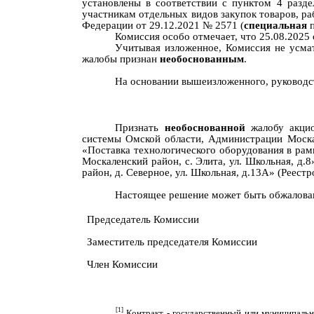
установлены в соответствии с пунктом 4 разд
участникам отдельных видов закупок товаров, ра
Федерации от 29.12.2021 № 2571 (
специальная
Комиссия особо отмечает, что 25.08.2025
Учитывая изложенное
, Комиссия
не усма
жалобы признан
необоснованным
.
На основании вышеизложенного, руководст
Признать
нео
боснованной
жалобу
акци
системы Омской области
, Администрации Моска
«Поставка технологического оборудования в ра
Москаленский район, с. Элита, ул. Школьная, д
район, д. Северное, ул. Школьная, д.13А» (Реес
Настоящее решение может быть обжаловано
Председатель Комиссии
Заместитель председателя Комиссии
Член Комиссии
[1]
К
онтракт - государственный или муниципальн