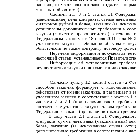
настоящего Федерального закона (далее - норм
контрактной системе).
Частями 2.1, 3
и 5 статьи 31 Федераль
(максимальная) цена контракта, сумма начальных
миллионов рублей и более, заказчик (за исклю
установлены дополнительные требования в соот
закупки (с учетом правопреемства) в течение т
Федеральным законом от 18 июля 2011 года
№ 2
участником закупки требований об уплате неу
обязательств по таким контракту, договору должн
Перечень информации и документов, кото
настоящей статьи, устанавливается Правительст
Информация об установленных требован
осуществлении закупки и документации о закупке
Согласно пункту 12 части 1 статьи 42 Фе
способов заказчик формирует с использовани
действовать от имени заказчика, и размещает в
участникам закупки в соответствии с частью 1 
частями 2 и
2.1
(при наличии таких требован
соответствие участника закупки таким требовани
Федерального закона
(при наличии такого требова
В силу части 2.1 статьи 31
Федеральног
контракта, сумма начальных (максимальных) цен
более, заказчик (за исключением случая осу
дополнительные требования в соответствии с
час