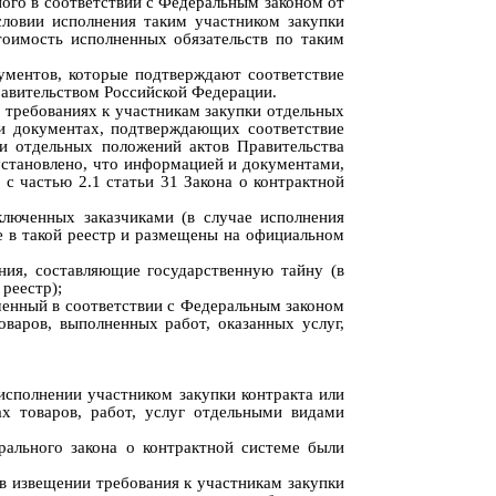
ного в соответствии с Федеральным
законом
от
ловии исполнения таким участником закупки
тоимость исполненных обязательств по таким
ментов, которые подтверждают соответствие
равительством Российской Федерации.
 требованиях к участникам закупки отдельных
 и документах, подтверждающих соответствие
и отдельных положений актов Правительства
установлено, что
информацией и документами,
с частью 2.1 статьи 31 Закона о контрактной
ключенных заказчиками (в случае исполнения
е в такой реестр и размещены на официальном
ния, составляющие государственную тайну (в
реестр);
ченный в соот
ветствии с Федеральным законом
оваров, выполненных работ, оказанных услуг,
исполнении участником закупки контракта или
ах товаров, работ, услуг отдельными видами
рального закона о контрактной системе были
 в извещении требования
к участникам закупки