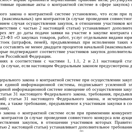
ативные правовые акты о контрактной системе в сфере закупок) 
ного закона о контрактной системе установлено, что
е
сли при п
 (максимальных) цен контрактов (в случае проведения совместног
чением случая осуществления закупок, в отношении участников к
ветствии с частью 2 настоящей статьи) устанавливает дополнит
рех лет до даты подачи заявки на участие в закупке контракта 
23-ФЗ «
О закупках товаров, работ, услуг от
дельными видами юри
стоек (штрафов, пеней), предъявленных при исполнении таких 
а составлять не менее двадцати процентов начальной (максимально
рые подтверждают соответствие участников закупок дополнитель
вом Российской Федерации.
иях в соответствии с частями 1, 1.1, 2 и 2.1 настоящей ста
 (в случае, если настоящим Федеральным законом предусмотрена д
дерального закона о контрактной системе п
ри осуществлении заку
ем единой информационной системы, подписывает усиленной э
 единой информационной системе извещение об осуществлении заку
статьи 31 настоящего Федерального закона, требования, предъяв
ий) статьи 31 настоящего Федерального закона, и исчерпыва
ям, а также требование, предъявляемое к участникам закупки в со
ния).
о закона о контрактной систем
е
если при применении конкурент
 контрактов (в случае проведения совместного конкурса или аукц
ществления закупок, в отношении участников
которых Правите
тью 2
настоящей статьи) устанавливает дополнительное требование
[1]