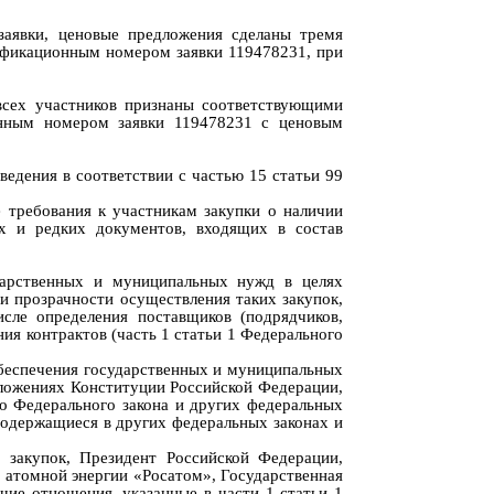
заявки, ценовые предложения сделаны тремя
тификационным номером заявки 119478231, при
всех участников признаны соответствующими
онным номером заявки 119478231 с ценовым
оведения в соответствии с частью 15 статьи 99
 требования к участникам закупки о наличии
х и редких документов, входящих в состав
дарственных и муниципальных нужд в целях
 и прозрачности осуществления таких закупок,
сле определения поставщиков (подрядчиков,
я контрактов (часть 1 статьи 1 Федерального
 обеспечения государственных и муниципальных
положениях Конституции Российской Федерации,
о Федерального закона и других федеральных
содержащиеся в других федеральных законах и
 закупок, Президент Российской Федерации,
 атомной энергии «Росатом», Государственная
ие отношения, указанные в части 1 статьи 1