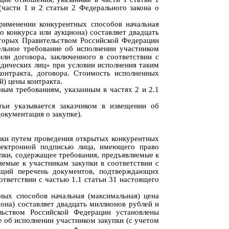
(части 1 и 2 статьи 2 Федерального закона о
рименении конкурентных способов начальная
о конкурса или аукциона) составляет двадцать
оторых Правительством Российской Федерации
ельное требование об исполнении участником
или договора, заключенного в соответствии с
дических лиц»
при условии исполнения таким
контракта, договора. Стоимость исполненных
й) цены контракта.
ным требованиям, указанным в частях 2 и 2.1
тьи указывается заказчиком в извещении об
окументация о закупке).
пки путем проведения открытых конкурентных
лектронной подписью лица, имеющего право
пки, содержащее требования, предъявляемые к
ляемые к участникам з
акупки в соответствии с
ющий перечень документов, подтверждающих
ответствии с частью 1.1 статьи 31 настоящего
ных способов начальная (максимальная) цена
иона) составляет двадцать миллионов рублей и
льством Российской Федерации установлены
 об исполнении участником закупки (с учетом