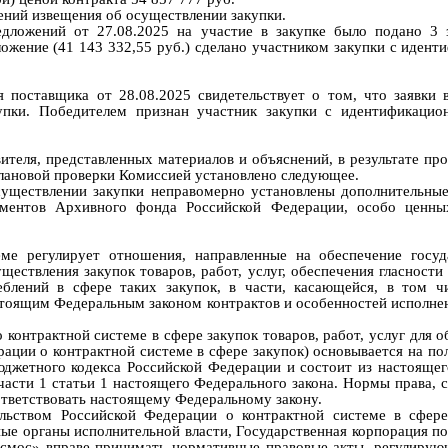
ний извещения об осуществлении закупки.
едложений
от 27.08.2025
на участие в закупке было подано 3 
ожение (41 143 332,55 руб.) сделано участником закупки с иден
я поставщика от
28.08.2025
свидетельствует о том, что
заявки 
упки. Победителем признан участник закупки с идентификаци
вителя, представленных материалов и
объяснений
,
в результате пр
плановой проверки Комиссией установлено следующее.
существлении закупки неправомерно установлены дополнительные
ментов Архивного фонда Российской Федерации, особо ценны
еме регулирует отношения, направленные на обеспечение госу
ествления закупок товаров, работ, услуг, обеспечения гласности
блений в сфере таких закупок, в части, касающейся, в том чи
тоящим Федеральным законом контрактов и особенностей исполнени
 контрактной системе в сфере закупок товаров, работ, услуг для
ерации о контрактной системе в сфере закупок) основывается на 
юджетного кодекса Российской Федерации и состоит из настоящег
части 1 статьи 1 настоящего Федерального закона. Нормы права, 
тветствовать настоящему Федеральному закону.
льством Российской Федерации о контрактной системе в сфере
ые органы исполнительной власти, Государственная корпорация по
осмос» вправе принимать нормативные правовые акты, регулирующ