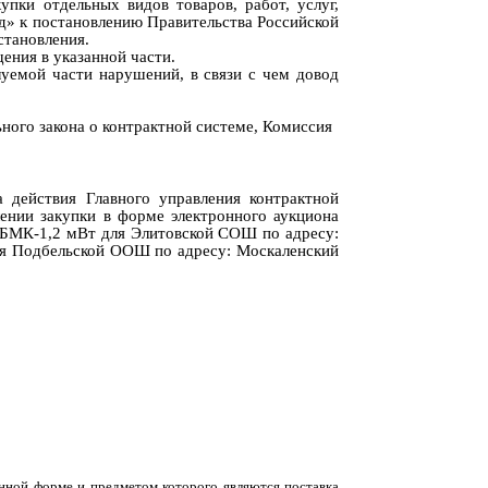
упки отдельных видов товаров, работ, услуг,
д
»
к постановлению Правительства Российской
становления
.
ения в указанной части.
уемой части нарушений, в связи с чем довод
ного закона о контрактной системе, Комиссия
 действия Главного управления конт
рактной
ении закупки в форме электронного аукциона
 БМК-1,2 мВт для Элитовской СОШ по адресу:
для Подбельской ООШ по адресу: Москаленский
енной форме и предметом которого являются поставка