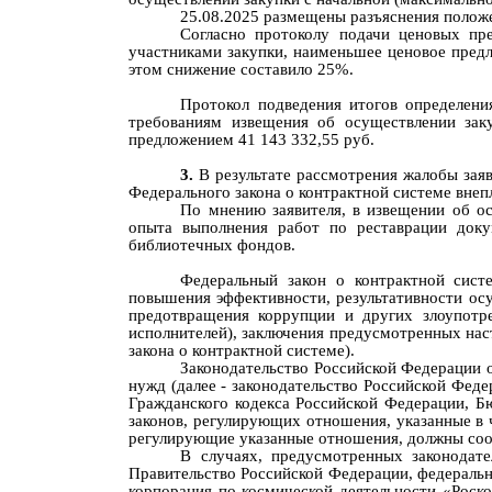
25.08.2025
размещены разъяснения положе
Согласно
протокол
у
подачи ценовых пр
участниками закупки, наименьшее ценовое предл
этом снижение составило 25%.
П
ротокол подведени
я итогов определени
требованиям извещения об осуществлении зак
предложением 41 143 332,55 руб.
3.
В результате рассмотрения жалобы зая
Федерального закона о контрактной системе вне
По мнению
з
аявител
я
,
в извещении об о
опыта выполнения работ
по реставрации доку
библиотечных фондов
.
Федеральный закон о контрактной сист
повышения эффективности, результативности осущ
предотвращения коррупции и других злоупотре
исполнителей), заключения предусмотренных нас
закона о контрактной системе).
Законодательство Российской Федерации о
нужд (далее - законодательство Российской Фед
Гражданского кодекса Российской Федерации, Б
законов, регулирующих отношения, указанные в 
регулирующие указанные отношения, должны соо
В случаях, предусмотренных законодате
Правительство Российской Федерации, федеральн
корпорация по космической деятельности «Роск