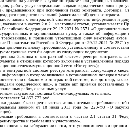
чи заявки на участие в закупке контракта
или договора, заключен
аров, работ, услуг отдельными видами юридических лиц
»
при ус
й), предъявленных при исполнении таких контракта, договора. С
 двадцати процентов начальной (максимальной) цены контракта.
ьного закона о контрактной систем
е
перечень информации и доку
м, указанным в
частях 2
и
2.1
настоящей статьи, устанавливается П
 Российской Федерации от 29.12.2021 № 2571 «О дополнительных
государственных и муниципальных нужд, а также об информации
 требованиям, и признании утратившими силу некоторых актов 
ние Правительства Российской
Федерации от 29.12.2021 № 2571
) 
ки дополнительному требованию, установленному в соответствии 
едусмотренные хотя бы одним из следующих подпунктов:
тренном Законом о контрактной системе реестре контрактов, за
окументы в отношении которого включены в установленном порядк
маци
онно-телекоммуникационной сети «Интернет»
);
 о контрактной системе реестра контрактов, содержащего сведе
, информация о котором включена в установленном порядке в такой 
оответствии с Законом о контрактной системе, или договор, заклю
видами юридических лиц»
, а также акт приемки поставленных т
олненных работ, оказанных услуг.
зчиком закупается поставка блочно-модульных котельных.
 составляет
54
857
777
руб.
упки должн
о
было
предъявляться д
ополнительное требование
о
об 
деральным законом от 18 июля 2011 года
№
223-ФЗ
«
О закупк
ация).
ельные требования
в соответствии с частью 2.1 статьи 31
Феде
Преимущества и требования к участникам»
.
ля основаны на заблуждении о том, что уполномоченным органом