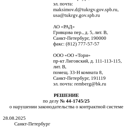
эл. почта:
maksimov.d@tukrgv.gov.spb.ru,
usa@tukrgv.gov.spb.ru
АО «РАД»
Гривцова
пер., д. 5, лит. В,
Санкт-Петербург, 190000
факс: (812) 777-57-57
ООО «ОО «Тори»
пр-кт
Лиговский, д. 111-113-115,
лит. В,
помещ
. 33-Н комната 8,
Санкт-Петербург, 191119
эл. почта: remberg@bk.ru
РЕШЕНИЕ
по делу
№
44-
1745
/25
о нарушении законодательства о контрактной системе
28
.
08
.202
5
Санкт-Петербург