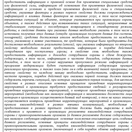
предоставить информацию о правовой основе для применения специальных средст
или физической силы, информацию об основаниях для применения физической силы
информацию о условиях и пределах применения физической силы и специальны
средств; указанные факторы в рамках первого свойства должны сопровождатьс
информацией о влиянии данных факторов на оказание услуг, в том числе перечне
внештатных ситуаций на объекте, которые учитываются при организации охран
объектов, а также действия при возникновении таких ситуаций, направленные н
стабилизацию ситуации с последующим возвращением к стандартному режим
работы; в свойстве девять при указании данных необходимо указать в том числе 
источники получения этих данных (откуда организация получает данные для систем
поощрений); средства достижения итогов необходимо предоставить по каждом
итогу, указанному в заявке участником, те средства, которые были предприняты дл
достижения необходимого результата (итога); при указании информации по втором
свойству необходимо также предоставить информацию о порядке действи
сотрудников при поступлении угрозы; в свойстве семь необходимо такж
предоставить информацию о докладах сотрудников охраны о сдаче дежурств
содержащих, в том числе, информацию о частоте докладов, содержанию данны
докладов, в том числе в случае нарушения пропускного режима информацией 
программе модернизации будет считаться информация содержащая принци
реализации программы, а также план (что он в себя включает) такой программы; п
пятому свойству по каждому навыку необходимо предоставить информацию 
частоте проверок, порядок действий при оказании первой помощи должен такж
содержать перечень ситуаций, при которых оказывается первая помощь; для шестог
свойства в рамках описания основных принципов проведения корректирующи
мероприятий в организации требуется предоставление сведений: о регулярност
проведения корректирующих мероприятий, о контроле проведения корректирующи
мероприятий (необходима как минимум информация о наименовании должности лиц
которым в организации осуществляется данный вид контроля), о том на каких этапа
осуществляется контроль проведения корректирующих мероприятий в организации
правила взаимодействий в рамках внешних коммуникаций, необходимые 
предоставлению в рамках третьего свойства должны быть выражены в вид
созданного и принятого в организации регламента взаимодействия сотруднико
охраны с правоохранительными органами (в данном регламенте должна содержатьс
как минимум следующая информация: основные положения описывающие цель создани
данного регламента, основные принципы взаимодействия сотрудников охраны 
правоохранительными органами, порядок взаимодействия сотрудников охраны 
правоохранительными органами (включающий в себя порядок обмена информацией 