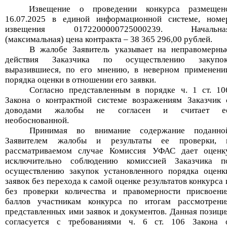
Извещение о проведении конкурса размещен
16
.
07
.202
5
в единой информационной системе, номе
извещения
01722000007250002
3
9
. Начальна
(максимальная) цена контракта –
38 365 296,00
рублей.
В жалобе Заявитель
указывает
на неправомерны
действия
Заказчика
по осуществлению закупок
выразившиеся, по его мнению, в
неверном применени
порядка оценки
в отношении
его
заявки
.
Согласно представленным в порядке ч. 1 ст. 10
Закона о контрактной системе возражениям Заказчик 
доводами жалобы
не
согласен и считает е
не
обоснованной.
Принимая во внимание содержание поданно
Заявителем
жалобы и результаты ее проверки, 
рассматриваемом случае
Комиссия УФАС дает оценк
исключительно
соблюдени
ю
комиссией
Заказчика п
осуществлению закупок
установленного порядка оценк
заявок без перехода к самой оценке результатов конкурса 
без проверки количества и правомерности присвоени
баллов участникам конкурса по итогам рассмотрени
представленных ими заявок и документов.
Данная позици
согласуется с требованиями ч. 6 ст. 106 Закона 