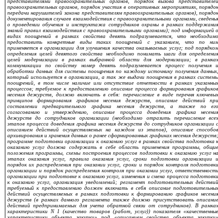
представителями правоохранительных органов, порядок вызова представителе
правоохранительных органов, порядок участия в оперативных мероприятиях, порядо
передачи нарушителей закона представителям правоохранительных органов), порядо
документирования случаев взаимодействия с правоохранительными органами, сведень
о проведении обучения и инструктажа сотрудников охраны в рамках поддержани
знаний правил взаимодействия с правоохранительными органами); под информацией 
видах поощрений в рамках свойства девять подразумевается, что необходим
предоставить конкретные виды таких поощрений с указанием, что по ни
применяется в организации для улучшения качества оказываемых услуг; под порядко
определения целей девятого свойства необходимо понимать шаги для определени
целей модернизации в рамках выбранной области для модернизации; в рамка
коммуникации по свойству номер девять подразумевается процесс получения 
обработки данных для
системы поощрения по каждому источнику получения данных
который используется в организации, а так же выдачи поощрения в рамках систем
поощрений, в том числе наличие или отсутствие отчетности в рамках указанны
процессов; требуемое к предоставлению описание процесса формирования графико
несения дежурств, должно включать в себя: перечисление в виде перечня ключевы
принципов формирования графиков несения дежурств, описание действий пр
составлении предварительного графика несения дежурств, а также по ег
согласованию и утверждению, описание процесса доведения графика несени
дежурств до сотрудников организации (необходимо отразить перечисление все
этапов процесса доведения графика несения дежурств до сотрудников организации 
описанием действий осуществляемых на каждом из этапов), описание способо
архивирования и хранения данных о ранее сформированных графиках несения дежурств
программе подготовки организации к оказанию услуг в рамках свойства подготовка 
оказанию услуг должна содержать в себе область применения программы, общи
положения программы, схемы построения процессов подготовки к оказанию услуг н
этапах оказания услуг, правила оказания услуг, сроки подготовки организации 
порядок их распределения при оказании услуг, сроки и порядок контроля подготовк
организации и порядок распределения контроля при оказании услуг, ответственност
организации при подготовке к оказанию услуг, изменения и смена процесса подготовк
к оказанию услуг, организация уведомлений; регламент подготовительных действи
требуемый к предоставлению должен включать в себя описание подготовительны
действий осуществляемых в рамках подготовки к формированию графиков несени
дежурств (в рамках данного регламента также должно присутствовать описани
действий предпринимаемых для учета обратной связи от сотрудников). В рамка
характеристики N 1 (качество товаров (работ, услуг)) показателя «качественны
характеристики объекта закупки» под «описанием свойства объекта закупки