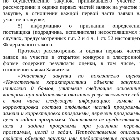
по осуществлению закупок, принимавшего участие 
рассмотрении и оценке первых частей заявок на участие 
закупке, в отношении каждой первой части заявки н
участие в закупке;
5) информацию о признании определени
поставщика (подрядчика,
исполнителя) несостоявшимся 
случаях, предусмотренных
п.п
.
2 и 4 ч
.
1 ст
.
52 настоящег
Федерального закона.
П
ротокол
рассмотрения и оценки первых часте
заявок на участие в открытом конкурсе в электронно
форме
содержит
результаты оценки, в том числе, 
отношении заявки Заявителя
:
«
Участнику закупки по показателю оценк
«Качественные характеристики объекта закупки
начислено 0 баллов, учитывая следующие основания
контроль при подготовке к оказанию услуг включает в себ
в том числе следующую информацию: замена 
корректировка состава отдельных частей программы
замена и корректировка программы, перечень программы
цели и задачи программы. Участником не предоставлен
цели и задачи программы при указании перечн
программы, целей и задач. Непредставление описани
свойств объекта закупки или предоставление описани