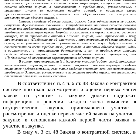
понимается предоставления в составе заявки информация, содержащая описани
свойств объекта закупки, в соответствии с требованиями, установленными 
настоящем пункте (в настоящем порядке оценки), в противном случа
предоставляемое описание признается как «Предложение об отсутстви
характеристики объекта закупки».
Описание свойств объекта закупки должно быть однозначным и не должн
допускать двусмысленных толкований. Непредставление описания свойств объект
закупки или предоставление описания свойств объекта закупки, несоответствующег
требованиям настоящего пункта Порядка рассмотрения и оценки заявок на участие 
конкурсе, и/или требованиям описания объекта закупки, и/или приложений к нему
трактуется как «Предложение об отсутствии характеристики объекта закупки». 
случае, если участником закупки указывается, что все услуги будут оказаны 
соответствии со всеми требованиями, указанными в описании объекта закупки, и/ил
в соответствии с нормативными документами, и им не предлагается описани
свойств объекта закупки, то такое предложение также трактуется, ка
«Предложение об отсутствии характеристики объекта закупки».
В рамках характеристики N 1 (качество товаров (работ, услуг)) показател
«качественные характеристики объекта закупки» соответствующие сведени
считаются представленными, если такие сведения отвечают всем соответствующи
требованиям Заказчика, установленным в настоящем порядке оценки, вне зависимост
от степени детализации таких сведений.
В соответствии с п. 4 ч. 6 ст. 48 Закона о контрактно
системе протокол рассмотрения и оценки первых часте
заявок на участие в закупке должен содержат
информацию о решении каждого члена комиссии п
осуществлению закупок, принимавшего участие 
рассмотрении и оценке первых частей заявок на участие 
закупке, в отношении каждой первой части заявки н
участие в закупке.
В силу ч. 3 ст. 48 Закона о контрактной системе, н