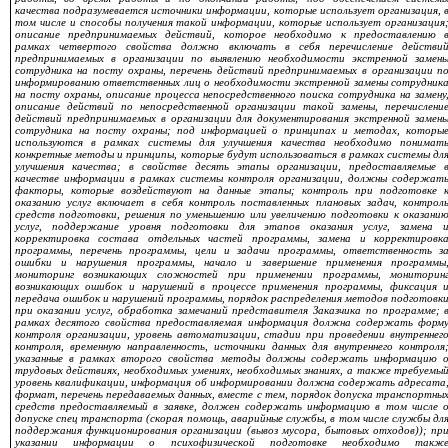
качества подразумевается источники информации, которые использует организация, 
том числе и способы получения такой информации, которые использует организация
описание предпринимаемых действий, которое необходимо к предоставлению 
рамках четвертого свойства должно включать в себя перечисление действи
предпринимаемых в организации по выявлению необходимости экстренной замен
сотрудника на посту охраны, перечень действий предпринимаемых в организации п
информированию ответственных лиц о необходимости экстренной замены сотрудник
на посту охраны, описание процесса непосредственного поиска сотрудника на замену
описание действий по непосредственной организации такой замены, перечислени
действий предпринимаемых в организации для документирования экстренной замен
сотрудника на посту охраны; под информацией о принципах и методах, которы
используются в рамках системы для улучшения качества необходимо понимат
конкретные методы и принципы, которые будут использоваться в рамках системы дл
улучшения качества; в свойстве десять этапы организации, предоставляемые 
качестве информации в рамках системы контроля организации, должны содержат
факторы, которые воздействуют на данные этапы; контроль при подготовке 
оказанию услуг включает в себя контроль поставленных плановых задач, контрол
средств подготовки, решения по уменьшению или увеличению подготовки к оказани
услуг, поддержание уровня подготовки для этапов оказания услуг, замена 
корректировка состава отдельных частей программы, замена и корректировк
программы, перечень программы, цели и задачи программы, ответственность з
ошибки и нарушения программы, начало и завершение применения программы
мониторинг возникающих сложностей при применении программы, мониторин
возникающих ошибок и нарушений в процессе применения программы, фиксация 
передача ошибок и нарушений программы, порядок распределения методов подготовк
при оказании услуг, обработка замечаний представителя Заказчика по программе; 
рамках десятого свойства предоставляемая информация должна содержать форм
контроля организации, уровень автоматизации, стадии при проведении внутреннег
контроля, временную направленность, источники данных для внутреннего контроля
указанные в рамках второго свойства методы должны содержать информацию 
трудовых действиях, необходимых умениях, необходимых знаниях, а также требуемы
уровень квалификации, информация об информировании должна содержать адресата
формат, перечень передаваемых данных, вместе с тем, порядок допуска транспортны
средств предоставляемый в заявке, должен содержать информацию в том числе 
допуске спец транспорта (скорая помощь, аварийные службы, в том числе службы дл
поддержания функционирования организации (вывоз мусора, бытовых отходов)); пр
указании информации о психофизической подготовке необходимо такж