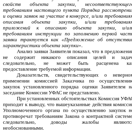
свойств объекта закупки, несоответствующег
требованиям настоящего пункта Порядка рассмотрени
и оценки заявок на участие в конкурсе, и/или требования
описания объекта закупки, и/или
требования
приложений к описанию объекта закупки, и/ил
требованиям инструкции по заполнению первой част
заявки трактуется как «Предложение об отсутстви
характеристики объекта закупки
»
.
Анализ заявки Заявителя показал, что в предложени
не
содержит никакого описания целей и задач
следовательно, не может быть расценена ка
предоставление требуемой информации.
Доказательств, свидетельствующих о неверно
применении комиссией Заказчика по осуществлени
закупок установленного порядка оценки Заявителем н
заседание Комиссии УФАС не представлено.
При установленных обстоятельствах Комиссия УФА
приходит к выводу, что вышеуказанные действия комисси
Уполномоченного органа
по осуществлению закупок н
противоречат требованиям Закона о контрактной системе
следовательно, доводы жалобы являютс
необоснованными.