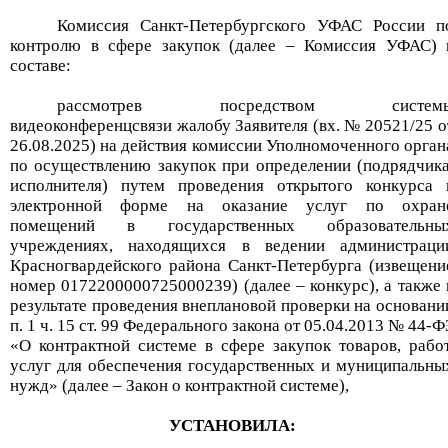
Комиссия Санкт-Петербургского УФАС России п
контролю в сфере закупок (далее – Комиссия УФАС) 
составе:
рассмотрев посредством систем
видеоконференцсвязи жалобу Заявителя
(
вх
. №
205
2
1
/25 о
26
.
08
.2025
) на действия
комиссии
Уполномоченного орган
по осуществлению закупок
при определении (подрядчика
исполнителя)
путем проведения открытого конкурса 
электронной форме
на
о
казание услуг по охран
помещений в государственных образовательны
учреждениях, находящихся в ведении администраци
Красногвардейского района Санкт-Петербурга
(извещени
номер
0172200000725000239
)
(далее – конкурс), а также 
результате проведения внеплановой проверки на основани
п. 1 ч. 15 ст. 99 Федерального закона от 05.04.2013 № 44-Ф
«О контрактной системе в сфере закупок товаров, работ
услуг для обеспечения государственных и муниципальны
нужд» (далее – Закон о контрактной системе),
УСТАНОВИЛА: