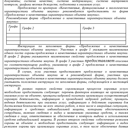
документы; система качества; система модернизации; система внутреннег
контроля; графики несения дежурств; подготовка к оказанию услуг.
Предложение по критерию «Качественные, функциональные и экологически
характеристики объекта закупки» рекомендуется предоставлять по форм
«Предложение о качественных характеристиках объекта закупки».
Рекомендуемая форма «Предложение о качественных характеристиках объекта
закупки»
Графа
Графа 2
Графа 3
1
Инструкция по заполнению формы «Предложение о качественны
характеристиках объекта закупки»: Участник в графе 1 указывает наименовани
одного поста охраны предложения о качественных характеристиках объекта закупки
В графе 2 формы указывается наименование свойства предложения о качественны
предоставляет
характеристиках объекта закупки. В графе 3 участник
описани
по соответствующему разделу, указанному в графе 2 предложения о качественны
характеристиках объекта закупки.
В случае, если участник предоставляет предложение о качественны
характеристиках объекта закупки не в рекомендуемой форме, участник пр
формировании предложения о качественных характеристиках объекта закупки долже
учитывать положения инструкции по заполнению формы, содержащейся в настояще
инструкции.
В рамках первого свойства «организация процессов охранных услуг
необходимо предоставить следующее:
перечень факторов влияющих на организаци
оказания услуг на объекте; принципы кадровой политики организации осуществляюще
охранную деятельность, информацию о проводимой кадровой работе; принцип
ведения деятельности при оказании услуг; информацию о действиях охранника дл
достижения безопасности на всех этапах работ, в том числе в аварийных ситуациях
информацию о средствах индивидуальной защиты, которыми обеспечиваютс
сотрудники, включая сведения о видах и назначениях указанных средств, а такж
сведения о лице, ответственном за обеспечение и контроль выдачи и использовани
средств индивидуальной защиты. В рамках второго свойства «обеспечение режимо
охраны на
объекте »
необходимо предоставить следующее: информацию о вида
режимов охраны при организации охранных услуг, в том числе обеспечение данны