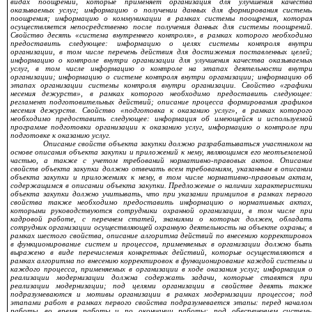
видах поощрений, которые применяет организация для улучшения качеств
оказываемых услуг; информацию о получении данных для формирования систем
поощрения; информацию о коммуникации в рамках системы поощрения, котора
осуществляется непосредственно после получения данных для системы поощрений
Свойство десять «система внутреннего контроля», в рамках которого необходим
предоставить следующее: информацию о целях системы контроля внутр
организации, в том числе перечень действия для достижения поставленных целей
информацию о контроле внутри организации для улучшения качества оказываемы
услуг, в том числе информацию о контроле на этапах деятельности внутр
организации; информацию о
системе контроля внутри организации; информацию о
этапах организации системы контроля внутри организации. Свойство «график
несения дежурств», в рамках которого необходимо предоставить следующее
регламент подготовительных действий; описание процесса формирования графико
несения дежурств. Свойство «подготовка к оказанию услуг», в рамках которог
необходимо предоставить следующее: информация об имеющейся и используемо
программе подготовки организации к оказанию услуг, информацию о контроле пр
подготовке к оказанию услуг.
Описание свойств объекта закупки должно разрабатываться участником н
основе описания объекта закупки и приложений к нему, являющимся его неотъемлемо
частью, а также с учетом требований нормативно-правовых актов. Описани
свойств объекта закупки должно отвечать всем требованиям, указанным в описани
объекта закупки и приложениях к нему, в том числе нормативно-правовым актам
содержащимся в описании объекта закупки. Предложение о наличии характеристик
объекта закупки должно учитывать, что при указании принципов в рамках первог
свойства также необходимо предоставить информацию о нормативных актах
которыми руководствуются сотрудники охранной организации, в том числе пр
кадровой работе, с перечнем статей, знаниями о которых должен, обладат
сотрудник организации осуществляющей охранную деятельность на объекте охраны; 
рамках шестого свойства, описание алгоритма действий по внесению корректирово
в функционирование систем и процессов, применяемых в организации должно быт
выражено в виде перечисления конкретных действий, которые осуществляются 
рамках алгоритма по внесению корректировок в функционирование каждой системы 
каждого процесса, применяемых в организации в ходе оказания услуг; информация 
реализации модернизации должна содержать задачи, которые ставятся пр
реализации модернизации; под целями организации в свойстве девять такж
подразумеваются и мотивы организации в рамках модернизации процессов; по
этапами работ в рамках первого свойства подразумевается этапы: перед начало
работы, во время работы и по окончании работы; под обеспечением систем