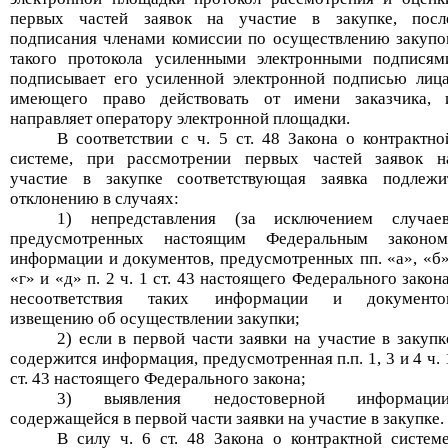
первых частей заявок на участие в закупке, посл
подписания членами комиссии по осуществлению закупо
такого протокола усиленными электронными подписям
подписывает его усиленной электронной подписью лица
имеющего право действовать от имени заказчика, 
направляет оператору электронной площадки.
В соответствии с ч. 5 ст. 48 Закона о контрактно
системе, при рассмотрении первых частей заявок н
участие в закупке соответствующая заявка подлежи
отклонению в случаях:
1) непредставления (за исключением случаев
предусмотренных настоящим Федеральным законом
информации и документов, предусмотренных
пп
.
«
а
»
,
«
б
«
г
»
и
«
д
»
п
.
2 ч
.
1 ст
.
43 настоящего Федерального закона
несоответствия таких информации и документо
извещению об осуществлении закупки;
2) если в первой части заявки на участие в закупк
содержится информация, предусмотренная
п.п
.
1, 3 и 4 ч
.
ст
.
43 настоящего Федерального закона;
3) выявления недостоверной информации
содержащейся в первой части заявки на участие в закупке.
В силу ч. 6 ст. 48 Закона о контрактной системе