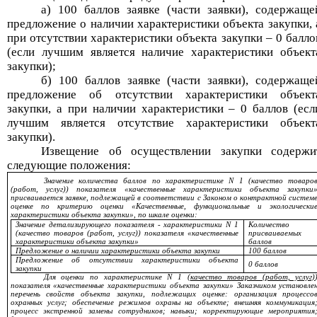
а) 100 баллов заявке (части заявки), содержаще
предложение о наличии характеристики объекта закупки, 
при отсутствии характеристики объекта закупки
–
0 балло
(если лучшим является наличие характеристики объект
закупки);
б) 100 баллов заявке (части заявки), содержаще
предложение об отсутствии характеристики объект
закупки, а при наличии характеристики
–
0 баллов (есл
лучшим является отсутствие характеристики объект
закупки).
Извещение об осуществлении закупки содержи
следующие положения:
Значение количества баллов по характеристике N 1 (качество товаро
(работ, услуг)) показателя «качественные характеристики объекта закупки
присваивается заявке, подлежащей в соответствии с Законом о контрактной систем
оценке по критерию оценки «Качественные, функциональные и экологически
характеристики объекта закупки», по шкале оценки:
Значение детализирующего показателя - характеристики N 1
Количество
(качество товаров (работ, услуг)) показателя «качественные
присваиваемых
характеристики объекта закупки»
баллов
Предложение о наличии характеристики объекта закупки
100 баллов
Предложение об отсутствии характеристики объекта
0 баллов
закупки
Для оценки по характеристике N 1 (
качество товаров (работ, услуг)
показателя «качественные характеристики объекта закупки» Заказчиком установле
перечень свойств объекта закупки, подлежащих оценке: организация процессо
охранных услуг; обеспечение режимов охраны на объекте;
внешняя коммуникация
процесс экстренной замены сотрудников; навыки; корректирующие мероприятия