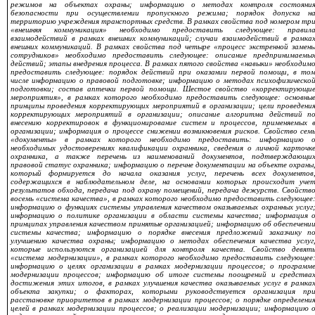
режимов на объектах охраны; информацию о методах контроля состояни
безопасности при осуществлении пропускного режима; порядок допуска н
территорию учреждения транспортных средств. В рамках свойства под номером тр
«
внешняя коммуникация
» необходимо предоставить следующее:
правил
взаимодействий в рамках внешних коммуникаций; случаи взаимодействий в рамка
внешних коммуникаций
. В рамках свойства под четыре «процесс экстренной замен
сотрудников» необходимо предоставить следующее: описание предпринимаемы
действий; этапы внедрения процесса. В рамках пятого свойства «навыки» необходим
предоставить следующее: порядок действий при оказании первой помощи, в то
числе информацию о правовой подготовке; информацию о методах психофизическо
подготовки; состав аптечки первой помощи. Шестое свойство «корректирующи
мероприятия», в рамках которого необходимо предоставить следующее: основны
принципы проведения корректирующих мероприятий в организации; цели проведени
корректирующих мероприятий в организации; описание алгоритма действий п
внесению корректировок в функционирование систем и процессов, применяемых 
организации; информация о процессе снижении возникновения рисков. Свойство сем
«документы» в рамках которого необходимо предоставить: информацию 
необходимых удостоверениях квалификации охранника, сведения о личной карточк
охранника, а также перечень из наименований документов, подтверждающи
правовой статус охранника; информацию о перечне документации на объекте охраны
который формируется до начала оказания услуг, перечень всех документов
содержащихся в наблюдательном деле, на основании которых происходит уче
результатов обхода, передача под охрану помещений, передача дежурств. Свойств
восемь «система качества», в рамках которого необходимо предоставить следующее
информацию о функциях системы управления качеством оказываемых охранных услуг
информацию о политике организации в области системы качества; информация 
принципах управления качеством принятые организацией; информацию об обеспечени
системы качества; информацию о порядке внесения предложений заказчику п
улучшению качества охраны; информацию о методах обеспечения качества услуг
которые используются организацией для контроля качества. Свойство девят
«система модернизации», в рамках которого необходимо предоставить следующее
информацию о целях организации в рамках модернизации процессов; о программ
модернизации процессов; информацию об итоге системы поощрений и средства
достижения этих итогов, в рамках улучшения качества оказываемых услуг в рамка
объекта закупки; о факторах, которыми руководствуется организация пр
расстановке приоритетов в рамках модернизации процессов; о порядке определени
целей в рамках модернизации процессов; о реализации модернизации; информацию 