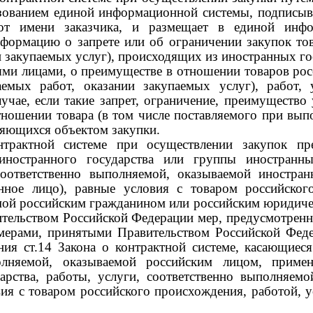
ьзованием единой информационной системы, подписыв
от имени заказчика, и размещает в единой инф
формацию о запрете или об ограничении закупок тов
 закупаемых услуг), происходящих из иностранных госу
и лицами, о преимуществе в отношении товаров росс
емых работ, оказании закупаемых услуг), работ, у
чае, если такие запрет, ограничение, преимущество 
отношении товара (в том числе поставляемого при вы
вляющихся объектом закупки.
трактной системе при осуществлении закупок пре
ностранного государства или группы иностранны
, соответственно выполняемой, оказываемой иност
нное лицо), равные условия с товаром российског
мой российским гражданином или российским юридиче
тельством Российской Федерации мер, предусмотренны
мерами, принятыми Правительством Российской Федер
ния ст.14 Закона о контрактной системе, касающиес
полняемой, оказываемой российским лицом, приме
арства, работы, услуги, соответственно выполняем
ия с товаром российского происхождения, работой, у