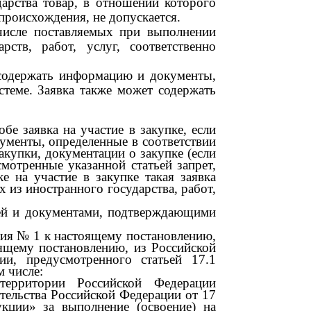
арства товар, в отношении которого
 происхождения, не допускается.
 числе поставляемых при выполнении
ств, работ, услуг, соответственно
а содержать информацию и документы,
истеме. Заявка также может содержать
бе заявка на участие в закупке, если
ументы, определенные в соответствии
закупки, документации о закупке (если
мотренные указанной статьей запрет,
е на участие в закупке такая заявка
 из иностранного государства, работ,
ей и документами, подтверждающими
ния
№ 1
к настоящему постановлению,
ящему постановлению, из Российской
ии, предусмотренного статьей
17.1
 числе:
территории Российской Федерации
ительства Российской Федерации от
17
кции» за выполнение (освоение) на