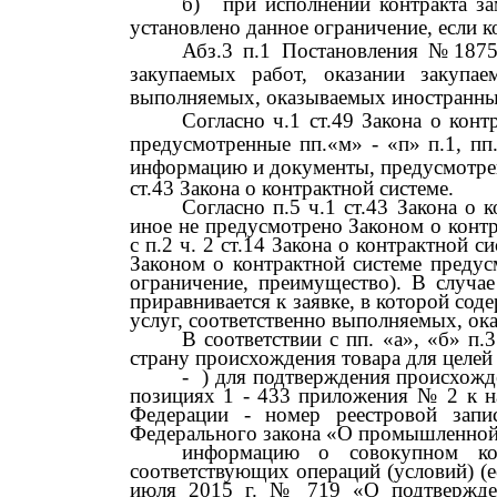
б)
при исполнении контракта за
установлено данное ограничение, если к
Абз.3 п.1 Постановления
№187
закупаемых работ, оказании закупае
выполняемых, оказываемых иностранны
Согласно ч.1 ст.49 Закона о кон
предусмотренные пп.«м»
-
«п» п.1, п
информацию и документы, предусмотрен
ст.43 Закона о контрактной системе.
Согласно п.5 ч.1 ст.43 Закона о 
иное не предусмотрено Законом о конт
с п.2 ч.
2
ст.14 Закона о контрактной с
Законом о контрактной системе предус
ограничение, преимущество). В случае
приравнивается к заявке, в которой сод
услуг, соответственно выполняемых, о
В соответствии с пп. «а», «б» п
страну происхождения товара для целе
-
) для подтверждения происхожд
позициях
1 - 433
приложения
№ 2
к 
Федерации
-
номер реестровой запи
Федерального закона «О промышленной 
информацию о совокупном кол
соответствующих операций (условий) (
июля
2015
г.
№ 719
«О подтвержде