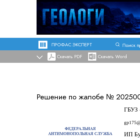
ПРОФАС.ЭКСПЕРТ
Поиск п
Скачать PDF
Скачать Word
Решение по жалобе №
20250
ГБУЗ
gp175@
ИП Бу