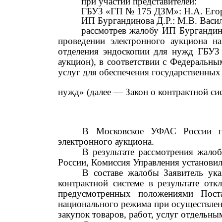
при участии представителей:
ГБУЗ «ГП
№ 175
ДЗМ»: Н.А. Его
ИП Бургандинова Д.Р.: М.В. Васи
рассмотрев жалобу ИП Бургандин
проведении электронного аукциона на
отделения эндоскопии для нужд ГБУ
аукцион), в соответствии с Федеральн
услуг для обеспечения государственны
нужд» (далее
—
Закон о контрактной сис
В Московское УФАС России по
электронного аукциона.
В результате рассмотрения жало
России, Комиссия Управления установи
В составе жалобы Заявитель ук
контрактной системе в результате от
предусмотренных положениями Пос
национального режима при осуществлени
закупок товаров, работ, услуг отдельн