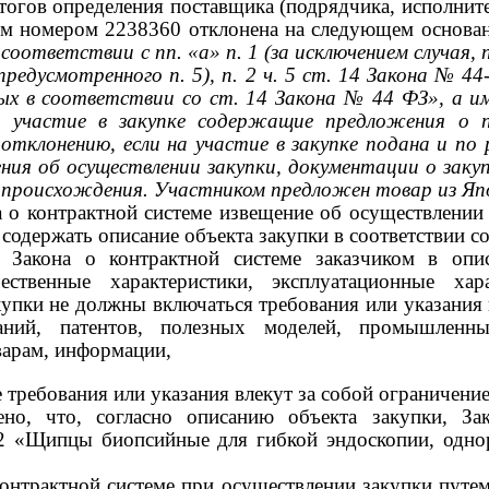
тогов определения поставщика (подрядчика, исполнит
ным номером
2238360
отклонена на следующем основа
 соответствии с пп. «а» п.
1
(за исключением случая,
 предусмотренного п.
5),
п.
2
ч.
5
ст.
14
Закона
№
44
ых в соответствии со ст.
14
Закона
№ 44
ФЗ», а и
а участие в закупке содержащие предложения о п
отклонению, если на участие в закупке подана и по
ия об осуществлении закупки, документации о заку
о происхождения. Участником предложен товар из Яп
на о контрактной системе извещение об осуществлении
содержать описание объекта закупки в соответствии со 
3 Закона о контрактной системе заказчиком в опи
ественные характеристики, эксплуатационные хар
купки не должны включаться требования или указания
аний, патентов, полезных моделей, промышленны
варам, информации,
е требования или указания влекут за собой ограничение
ено, что, согласно описанию объекта закупки, За
-2
«Щипцы биопсийные для гибкой эндоскопии, однор
о контрактной системе при осуществлении закупки пут