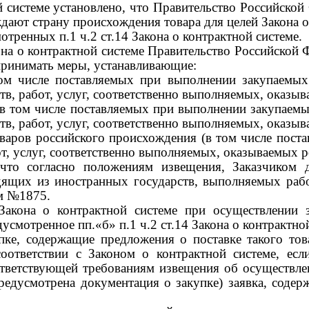
ой системе установлено, что Правительство Российск
дают страну происхождения товара для целей Закона о
отренных п.1 ч.2 ст.14 Закона о контрактной системе.
акона о контрактной системе Правительство Российской
 принимать меры, устанавливающие:
том числе поставляемых при выполнении закупаемых 
в, работ, услуг, соответственно выполняемых, оказы
(в том числе поставляемых при выполнении закупаемых
в, работ, услуг, соответственно выполняемых, оказы
варов российского происхождения (в том числе пост
бот, услуг, соответственно выполняемых, оказываемых 
 что согласно положениям извещения, Заказчиком д
одящих из иностранных государств, выполняемых раб
ем
№1875.
 Закона о контрактной системе при осуществлении 
смотренное пп.«б» п.1 ч.2 ст.14 Закона о контрактной
упке, содержащие предложения о поставке такого то
соответствии с Законом о контрактной системе, есл
ответствующей требованиям извещения об осуществле
редусмотрена документация о закупке) заявка, содер