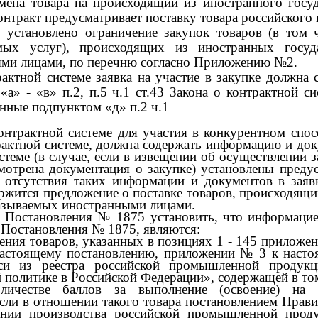
мена товара на происходящий из иностранного госуд
онтракт предусматривает поставку товара российского
5
установлено ограничение закупок товаров (в том
мых услуг), происходящих из иностранных государ
ми лицами, по перечню согласно Приложению
№2.
трактной системе заявка на участие в закупке должн
п.«а»
-
«в» п.2, п.5 ч.1 ст.43 Закона о контрактной с
ные подпунктом «д» п.2 ч.1
контрактной системе для участия в конкурентном спосо
рактной системе, должна содержать информацию и док
истеме (в случае, если в извещении об осуществлении 
мотрена документация о закупке) установлены предус
 отсутствия таких информации и документов в заявк
ержится предложение о поставке товаров, происходящих
казываемых иностранными лицами.
.3 Постановления
№ 1875
установить, что информаци
й Постановления
№ 1875,
являются:
ения товаров, указанных в позициях
1 - 145
приложе
настоящему постановлению, приложении
№ 3
к насто
си из реестра российской промышленной продукц
политике в Российской Федерации», содержащей в том
ичестве баллов за выполнение (освоение) на 
если в отношении такого товара постановлением Прав
нии производства российской промышленной проду