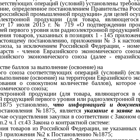
етствующих операций (условий) установлены требован
ение, определенное постановлением Правительства Ро
 российской промышленной продукции» для целей осущ
ектронной продукции (для товара, являющегося
 от
17
июля
2015
г.
№ 719
«О подтверждении про
ей первого уровня или радиоэлектронной продукцией 
ения товаров, указанных в позициях
1 - 145
приложе
астоящему постановлению, приложении
№ 3
к насто
союза, за исключением Российской Федерации,
-
номе
дарств
-
членов Евразийского экономического союз
разийского экономического союза (далее
-
евразийс
ве баллов за выполнение (освоение) на
ого союза соответствующих операций (условий) (есл
выполнение (освоение) на территории Евразийского э
ования о совокупном количестве баллов), которое 
номического союза;
ктронной продукции (для товара, являющегося в с
й продукцией первого уровня или радиоэлектронной п
1875
установлено,
что информацией и докуме
остановления
№1875,
является
указание в заявке 
чае осуществления закупки в соответствии с Законом о
п.2 ч.1 ст.43 Закона о контрактной системе:
ния товаров из Российской Федерации, не указанных
33
приложения
№2
к Постановлению
№1875;