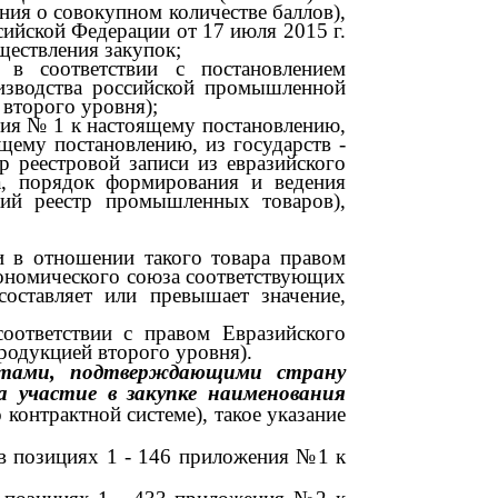
ия о совокупном количестве баллов),
ссийской Федерации от
17
июля
2015
г.
ествления закупок;
 в соответствии с постановлением
изводства российской промышленной
второго уровня);
ния
№ 1
к настоящему постановлению,
ящему постановлению, из государств
-
р реестровой записи из евразийского
а, порядок формирования и ведения
кий реестр промышленных товаров),
и в отношении такого товара правом
кономического союза соответствующих
составляет или превышает значение,
оответствии с правом Евразийского
родукцией второго уровня).
нтами, подтверждающими страну
на участие в закупке наименования
 контрактной системе), такое указание
 в позициях
1 - 146
приложения
№1
к