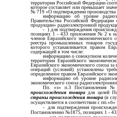
территории Российской Федерации соотв
которое составляет или превышает знач
№ 719
«О подтверждении производства
информацию об уровне радиоэл
Правительства Российской Федерации
продукции» радиоэлектронной продукци
-
) для подтверждения происхожд
позициях
1 - 433
приложения
№ 2
к н
членов Евразийского экономического 
реестра промышленных товаров госу
которого устанавливается правом Ев
содержащей в том числе:
информацию о совокупном количест
территории Евразийского экономическ
Евразийского экономического союза за 
операций (условий) установлены треб
определенное правом Евразийского эко
информацию об уровне радиоэле
экономического союза радиоэлектронно
Пп. «з» п.3 Постановления
№
происхождения товара
для целей П
страны происхождения товара
(в слу
осуществляется в соответствии с пп.«б» 
-
для подтверждения происхожде
Постановлению
№1875,
позициях
1 - 4