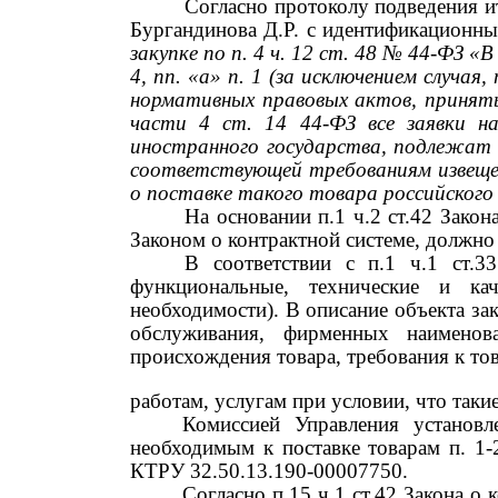
Согласно протоколу подведения и
Бургандинова Д.Р. с идентификацион
закупке по п.
4
ч.
12
ст.
48 №
44-ФЗ «В
4,
пп. «а» п.
1
(за исключением случая,
нормативных правовых актов, принят
части
4
ст.
14
44-ФЗ все заявки н
иностранного государства, подлежат 
соответствующей требованиям извещен
о поставке такого товара российског
На основании п.1 ч.2 ст.42 Зако
Законом о контрактной системе, должно 
В соответствии с п.1 ч.1 ст.3
функциональные, технические и кач
необходимости). В описание объекта за
обслуживания, фирменных наименов
происхождения товара, требования к то
работам, услугам при условии, что таки
Комиссией Управления установл
необходимым к поставке товарам п.
1
КТРУ
32.50.13.190-00007750.
Согласно п.15 ч.1 ст.42 Закона 