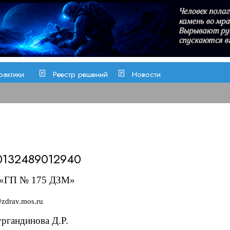
рактики
Реестр решений
Новости
0132489012940
 «ГП
№ 175
ДЗМ»
zdrav.mos.ru
ргандинова Д.Р.