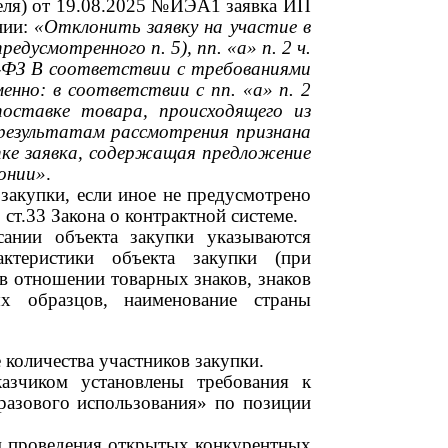
еля) от
19.08.2025
№ИЭА1 заявка ИП
нии:
«Отклонить заявку на участие в
 предусмотренного п.
5),
пп. «а» п.
2
ч.
-ФЗ В соответствии с требованиями
менно: в соответствии с пп. «а» п.
2
оставке товара, происходящего из
 результатам рассмотрения признана
пке заявка, содержащая предложение
онии»
.
 закупки, если иное не предусмотрено
ст.33 Закона о контрактной системе.
сании объекта закупки указываются
актеристики объекта закупки (при
 в отношении товарных знаков, знаков
х образцов, наименование страны
 количества участников закупки.
казчиком установлены требования к
азового использования» по позиции
ем проведения открытых конкурентных