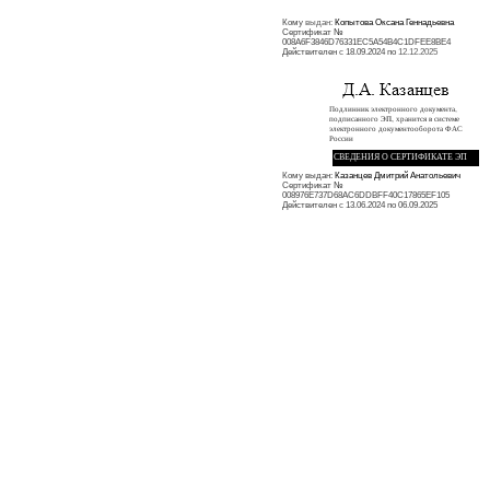
Кому
выдан:
Копытова Оксана Геннадьевна
Сертификат
№
008A6F3846D76331EC5A54B4C1DFEE8BE
4
Действителен
с
18.09.2024 по
12.12.2025
Подлинник электронного документа,
подписанного
ЭП,
хранится в системе
электронного документооборота ФАС
России
СВЕДЕНИЯ О СЕРТИФИКАТЕ ЭП
Кому выдан:
Казанцев Дмитрий Анатольевич
Сертификат
№
008976E737D68AC6DDBFF40C17865EF105
Действителен
с
13.06.2024 по 06.09.2025