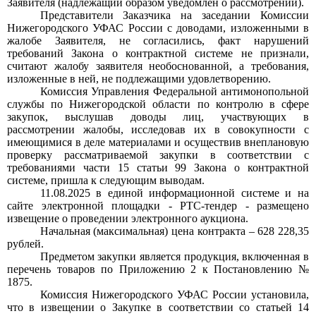
Заявителя (надлежащий образом уведомлен о рассмотрении).
Представители Заказчика на заседании Комиссии
Нижегородского УФАС России с доводами, изложенными в
жалобе Заявителя, не согласились, факт нарушений
требований Закона о контрактной системе не признали,
считают жалобу заявителя необоснованной, а требования,
изложенные в ней, не подлежащими удовлетворению.
Комиссия Управления Федеральной антимонопольной
службы по Нижегородской области по контролю в сфере
закупок, выслушав доводы лиц, участвующих в
рассмотрении жалобы, исследовав их в совокупности с
имеющимися в деле материалами и осуществив внеплановую
проверку рассматриваемой закупки в соответствии с
требованиями части
15
статьи
99
Закона о контрактной
системе, пришла к следующим выводам.
11.08.2025
в единой информационной системе и на
сайте электронной площадки
-
РТС-тендер
-
размещено
извещение о проведении электронного аукциона.
Начальная (максимальная) цена контракта
– 628 228,35
рублей.
Предметом закупки является продукция, включенная в
перечень товаров по Приложению
2
к Постановлению
№
1875.
Комиссия Нижегородского УФАС России установила,
что в извещении о Закупке в соответствии со статьей
14