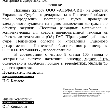
контролю в сфере закупок,
решила:
Признать жалобу ООО «АЛЬФА-СИН» на действия
Управления Судебного департамента в Пензенской области
при определении поставщика путем проведения
электронного аукциона на право заключения контракта по
объекту закупки: «Поставка расходных материалов и
комплектующих для средств вычислительной техники на
объекты автоматизации (ОА) ГАС "Правосудие" районных
судов Пензенской области и Управления Судебного
департамента в Пензенской области», номер извещения
0355100010925000085 ,
необоснованной.
В соответствии с частью
9
статьи
106
Закона о
контрактной системе настоящее решение может быть
обжаловано в судебном порядке в течение трех месяцев со
дня его принятия.
Кому выдан:
Канаева Ирина Сергеевна
Сертификат
№
00E96DC66979CBB6EAEBE7240F54ACE02
f
Действителен
с
11.07.2024 по
04.10.2025
Члены комиссии: