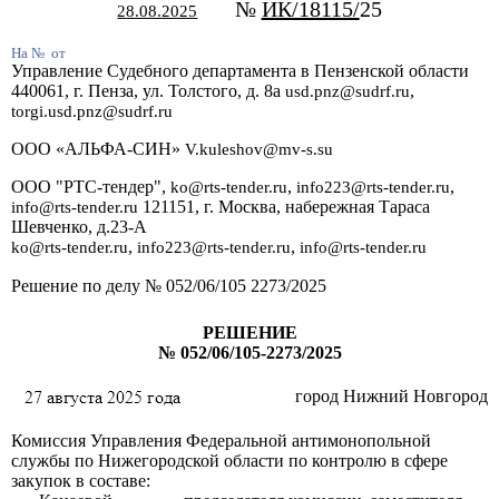
№
ИК/18115/
25
2
8.08.2025
На №
от
Управление Судебного департамента в Пензенской области
440061, г. Пенза, ул. Толстого, д. 8а
,
usd.pnz@sudrf.ru
torgi.usd.pnz@sudrf.ru
ООО «АЛЬФА-СИН»
V.kuleshov@mv-s.su
ООО "РТС-тендер",
,
,
ko@rts-tender.ru
info223@rts-tender.ru
121151, г. Москва, набережная Тараса
info@rts-tender.ru
Шевченко, д.23-А
,
,
ko@rts-tender.ru
info223@rts-tender.ru
info@rts-tender.ru
Решение по делу № 052/06/105 2273/2025
РЕШЕНИЕ
№ 052/06/105-2273/2025
город Нижний Новгород
Комиссия Управления Федеральной антимонопольной
службы по Нижегородской области по контролю в сфере
закупок в составе: