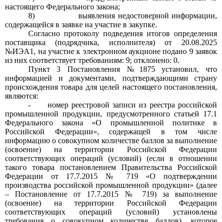
настоящего Федерального закона;
8)
выявления недостоверной информации,
содержащейся в заявке на участие в закупке.
Согласно протоколу подведения итогов определения
поставщика (подрядчика, исполнителя) от
20.08.2025
№ИЭА1, на участие к электронном аукционе подано
9
заявок
из них соответствует требованиям:
9;
отклонено:
0.
Пункт
3
Постановления
№1875
установил, что
информацией и документами, подтверждающими страну
происхождения товара для целей настоящего постановления,
являются:
-
номер реестровой записи из реестра российской
промышленной продукции, предусмотренного статьей
17.1
Федерального закона «О промышленной политике в
Российской Федерации», содержащей в том числе
информацию о совокупном количестве баллов за выполнение
(освоение) на территории Российской Федерации
соответствующих операций (условий) (если в отношении
такого товара постановлением Правительства Российской
Федерации от
17.7.2015 № 719
«О подтверждении
производства российской промышленной продукции» (далее
–
Постановление от
17.7.2015 № 719)
за выполнение
(освоение) на территории Российской Федерации
соответствующих операций (условий) установлены
требования о совокупном количестве баллов), которое