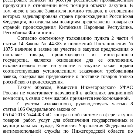
продукции в отношении всех позиций объекта Закупки. В
том числе в заявке Заявителя помимо товаров, в отношении
которых задекларирована страна происхождения Российская
Федерация, по отдельным позициям представлены товары со
страной происхождения Китайская Народная Республика,
Республика Филиппины
.
Согласно системному толкованию пункта
2
части
4
статьи
14
Закона
№
44-ФЗ и положений Постановления
№
1875
наличие в заявке на участие в закупке предложения о
поставке товара, происходящего из иностранного
государства, является основанием для ее отклонения,
исключительно если на участие в закупке также подана
соответствующая установленным заказчиком требованиям
заявка, содержащая предложение о поставке товаров только
российского происхождения.
Таким образом, Комиссия Нижегородского УФАС
России не усматривает нарушений в действиях аукционной
комиссии, в связи с чем жалоба признается необоснованной.
С учетом изложенного, руководствуясь частью
8
статьи
106
Федерального закона от
05.04.2013
№44-ФЗ «О контрактной системе в сфере закупок
товаров, работ, услуг для обеспечения государственных и
муниципальных нужд», Комиссия Управления Федеральной
антимонопольной службы по Нижегородской области по