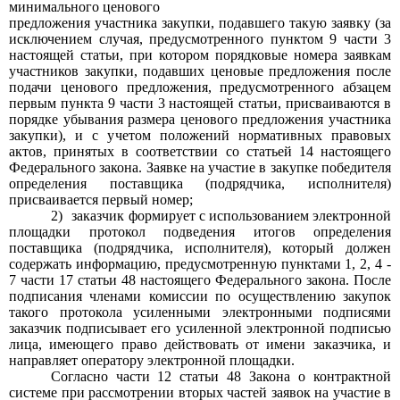
минимального ценового
предложения участника закупки, подавшего такую заявку (за
исключением случая, предусмотренного пунктом
9
части
3
настоящей статьи, при котором порядковые номера заявкам
участников закупки, подавших ценовые предложения после
подачи ценового предложения, предусмотренного абзацем
первым пункта
9
части
3
настоящей статьи, присваиваются в
порядке убывания размера ценового предложения участника
закупки), и с учетом положений нормативных правовых
актов, принятых в соответствии со статьей
14
настоящего
Федерального закона. Заявке на участие в закупке победителя
определения поставщика (подрядчика, исполнителя)
присваивается первый номер;
2)
заказчик формирует с использованием электронной
площадки протокол подведения итогов определения
поставщика (подрядчика, исполнителя), который должен
содержать информацию, предусмотренную пунктами
1, 2, 4 -
7
части
17
статьи
48
настоящего Федерального закона. После
подписания членами комиссии по осуществлению закупок
такого протокола усиленными электронными подписями
заказчик подписывает его усиленной электронной подписью
лица, имеющего право действовать от имени заказчика, и
направляет оператору электронной площадки.
Согласно части
12
статьи
48
Закона о контрактной
системе при рассмотрении вторых частей заявок на участие в