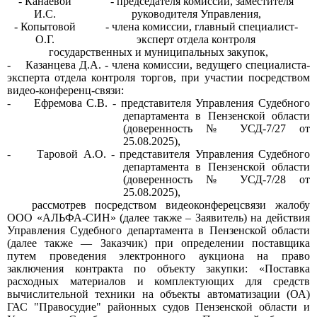
-
Канаевой
- председателя комиссии, заместителя
И.С.
руководителя Управления,
-
Копытовой
- члена комиссии, главный специалист-
О.Г.
эксперт отдела контроля
государственных и муниципальных закупок,
-
Казанцева Д.А. - члена комиссии, ведущего специалиста-
эксперта отдела контроля торгов, при участии посредством
видео-конференц-связи:
-
Ефремова С.В. - представителя Управления Судебного
департамента в Пензенской области
(доверенность № УСД-7/27 от
25.08.2025),
-
Таровой А.О. - представителя Управления Судебного
департамента в Пензенской области
(доверенность № УСД-7/28 от
25.08.2025),
рассмотрев посредством видеоконферецсвязи жалобу
ООО «АЛЬФА-СИН» (далее также – Заявитель) на действия
Управления Судебного департамента в Пензенской области
(далее также — Заказчик) при определении поставщика
путем проведения электронного аукциона на право
заключения контракта по объекту закупки: «Поставка
расходных материалов и комплектующих для средств
вычислительной техники на объекты автоматизации (ОА)
ГАС "Правосудие" районных судов Пензенской области и