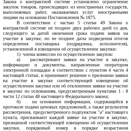
Закона о контрактной системе установлено ограничение
закупок товаров, происходящих из иностранных государств,
выполняемых работ, оказываемых услуг иностранными
лицами на основании Постановления
№ 1875.
В соответствии с частью
5
статьи
49
Закона о
контрактной системе не позднее двух рабочих дней со дня,
следующего за датой окончания срока подачи заявок на
участие в закупке, но не позднее даты подведения итогов
определения поставщика (подрядчика, исполнителя),
установленной в извещении об осуществлении закупки:
1)
члены комиссии по осуществлению закупок:
а)
рассматривают заявки на участие в закупке,
информацию и документы, направленные оператором
электронной площадки в соответствии с пунктом
4
части
4
настоящей статьи, и принимают решение о признании заявки
на участие в закупке соответствующей извещению об
осуществлении закупки или об отклонении заявки на участие
в закупке по основаниям, предусмотренным пунктами
1 - 8
части
12
статьи
48
настоящего Федерального закона;
б)
на основании информации, содержащейся в
протоколе подачи ценовых предложений, а также результатов
рассмотрения, предусмотренного подпунктом "а" настоящего
пункта, присваивают каждой заявке на участие в закупке,
признанной соответствующей извещению об осуществлении
закупки, порядковый номер в порядке возрастания