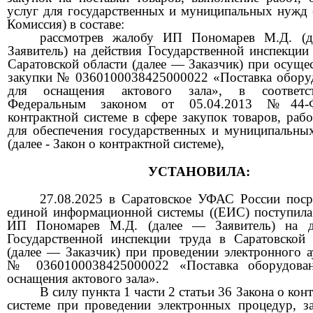
услуг для государственных и муниципальных нужд 
Комиссия) в составе:
рассмотрев жалобу ИП Пономарев М.Д. (
Заявитель) на действия Государственной инспекции
Саратовской области (далее — Заказчик)
при осущес
закупки № 0360100038425000022 «Поставка
обору
для оснащения актового зала», в соответс
Федеральным законом от 05.04.2013 №44
контрактной системе в сфере закупок товаров, рабо
для обеспечения государственных и муниципальны
(далее - Закон о контрактной системе),
УСТАНОВИЛА:
27.08.2025 в Саратовское УФАС России поср
единой информационной системы ((ЕИС) поступила
ИП Пономарев М.Д. (далее — Заявитель) на д
Государственной инспекции труда в Саратовской 
(далее — Заказчик) при проведении эле
ктронного а
№ 0360100038425000022 «Поставка оборудова
оснащения актового зала».
В силу пункта 1 части 2 статьи 36 Закона о кон
системе при проведении электронных процедур, з