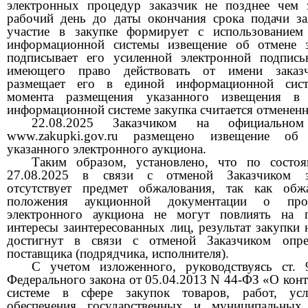
электронных процедур заказчик не позднее чем 
рабочий день до даты окончания срока подачи за
участие в закупке формирует с использованием
информационной системы извещение об отмене з
подписывает его усиленной электронной подпись
имеющего право действовать от имени заказч
размещает его в единой информационной сис
момента размещения указанного извещения в
информационной системе закупка считается отмененн
22.08.2025 Заказчиком на официальном
www.zakupki.gov.ru размещено извещение об
указанного электронного аукциона.
Таким образом, установлено, что по состо
27.08.2025 в связи с отменой Заказчиком з
отсутствует предмет обжалования,
так как обж
положения аукционной документации о пров
электронного аукциона не могут повлиять на 
интересы заинтересованных лиц, результат закупки 
достигнут в связи с отменой Заказчиком опре
поставщика (подрядчика, исполн
ителя).
С учетом изложенного, руководствуясь ст. 
Федерального закона от 05.04.2013 N 44-ФЗ «О кон
системе в сфере закупок товаров, работ, ус
обеспечения государственных и муниципальных