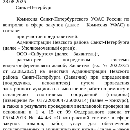
28
.
08
.20
25
Санкт-Петербург
Комиссия Санкт-Петербургского УФАС России по
контролю в сфере закупок (далее – Комиссия УФАС) в
составе:
при участии представителей:
Администрации Невского района Санкт-Петербурга
(далее –
Уполномоченный орган
):
,
ООО «
Сибуртех
»
(далее – Заявитель
)
:
,
рассмотрев посредством системы
видеоконференцсвязи жалобу Заявителя
(
вх
. №
20223
/25
от
22
.0
8
.2025) на действия
Администрации Невского
района Санкт-Петербурга
(Заказчик) при определении
(подрядчика, исполнителя) путем проведения
электронного аукциона на
в
ыполнение работ по ремонту и
оснащению спортивных сооружений (стадиона)
(извещение №
0172200004725000214
)
(далее –
конкурс
),
а также в результате проведения внеплановой проверки на
основании п. 1 ч. 15 ст. 99 Федерального
закона от
05.04.2013 № 44-ФЗ «О контрактной системе в
сфере
закупок товаров, работ, услуг для обеспечения
государственных и муниципальных нужд» (далее – Закон