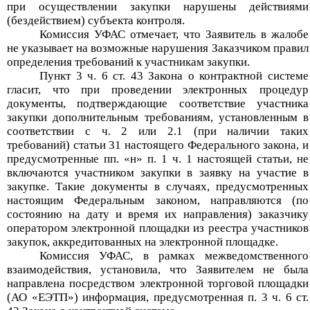
при осуществлении закупки нарушены действиями
(бездействием) субъекта контроля.
Комиссия УФАС отмечает, что Заявитель в жалобе
не указывает на возможные нарушения Заказчиком правил
определения требований к участникам закупки.
Пункт 3 ч
.
6 ст
.
43 Закона о контрактной системе
гласит, что при проведении электронных процедур
документ
ы, подтверждающие соответствие участника
закупки дополнительным требованиям, установленным в
соответствии с
ч.
2 или 2.1 (при наличии таких
требований) статьи 31 настоящего Федерального закона, и
предусмотренные
пп
.
«
н
»
п
.
1 ч
.
1 настоящей статьи, не
включаются участником закупки в заявку на участие в
закупке. Такие документы в случаях, предусмотренных
настоящим Федеральным законом, направляются (по
состоянию на дату и время их направления) заказчику
оператором электронной площадки из реестра участников
закупок, аккредит
ованных на электронной площадке.
Комиссия УФАС, в рамках межведомственного
взаимодействия, установила, что
Заявителем не была
направлена посредством
электронной торговой площадки
(
АО
«
ЕЭТП
»
)
информация,
пред
усмотренная
п
.
3 ч
.
6 ст
.