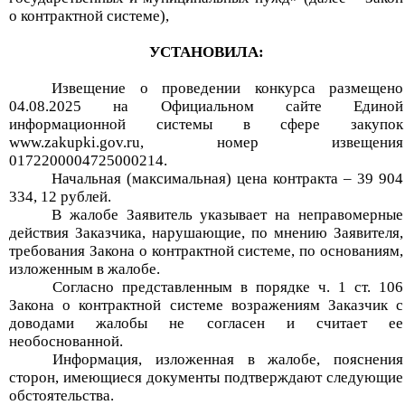
о контрактной системе),
УСТАНОВИЛА:
Извещение о проведении
конкурса
размещено
04
.
0
8
.202
5
на Официальном сайте Единой
информационной системы в сфере закупок
www
.
zakupki
.
gov
.
ru
, номер извещения
0172200004725000214
.
Начальная (максимальная) цена контракта –
39 904
334,
12
рублей.
В жалобе Заявитель указывает на неправомерные
действия Заказчика, нарушающие, по мнению Заявителя,
требования Закона о контрактной системе, по основаниям,
изложенным в жалобе.
Согласно представленным в порядке
ч.
1
ст. 106
Закона о контрактной системе возражениям Заказчик с
доводами жалобы не согласен и считает ее
необоснованной.
Информация, изложенная в жалобе, пояснения
сторон, имеющиеся документ
ы подтверждают следующие
обстоятельства.