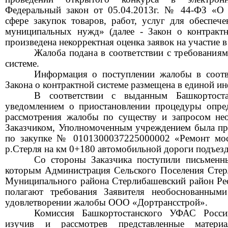
Федеральный закон от 05.04.2013г. № 44-ФЗ «О 
сфере закупок товаров, работ, услуг для обеспеч
муниципальных нужд» (далее - Закон о контрактн
произведена некорректная оценка заявок
на участие в
Жалоба подана в соответствии с требования
системе.
Информация о поступлении жалобы в соотве
Закона о контрактной системе размещена в единой и
В соответствии с выданным
Башкортост
уведомлением о приостановлении процедуры опре
рассмотрения жалобы по существу и запросом не
Заказчиком, Уполномоченным учреждением была пр
по закупке № 0101300037225000002 «Ремонт мост
р
.С
терля
на км 0+180 автомобильной дороги подъезд
Со стороны Заказчика поступили письменны
которым Администрация Сельского Поселения
Стер
Муниципального района
Стерлибашевский
район Ре
полагают
требования Заявителя необоснованными
удовлетворении жалобы ООО «
Дортрансстрой
».
Комиссия
Башкортостанского
УФАС России 
изучив и рассмотрев представленные материа