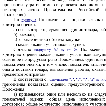
признании утратившими силу
некоторых актов и
некоторых актов Правительства Российской 
Положение).
По
Положения для оценки заявок п
пункту 3
критерии оценки:
а) цена контракта, сумма цен единиц товара, ра
б) расходы;
в) характеристики объекта закупки;
г) квалификация участников закупки.
Согласно
Положения д
подпункту "в" пункта 24
критерию оценки «квалификация участников закупк
если иное не предусмотрено Положением, один или 
показателей оценки, в том числе, показатель «налич
опыта поставки товара, выполнения работы, оказани
предметом контракта».
В соответствии с
,
,
,
подпунктами "а"
"в"
"г"
"д" пункт
применения показателя оценки, предусмотренног
Положения:
а) применяются один или несколько из сле
показателей оценки: общая цена исполненных
договоров; общее количество исполненных участни