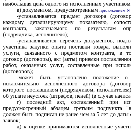
наибольшая цена одного из исполненных участником
в) документом, предусмотренным
приложением N
-устанавливается предмет договора (догово
каждому детализирующему показателю, сопос
контракта, заключаемого по результатам опр
(подрядчика, исполнителя);
-устанавливается перечень документов, под
участника закупки опыта поставки товара, выполн
услуги, связанного с предметом контракта, в т
договор (договоры), акт (акты) приемки поставленн
работ, оказанных услуг, составленные при испол
(договоров);
-может быть установлено положение о
исключительно исполненного договора (догово
которого поставщиком (подрядчиком, исполнителем
об уплате неустоек (штрафов, пеней) (в случае начисл
г) последний акт, составленный при ис
предусмотренный абзацем третьим подпункта "в
должен быть подписан не ранее чем за 5 лет до даты
заявок;
д) к оценке принимаются исполненные участн