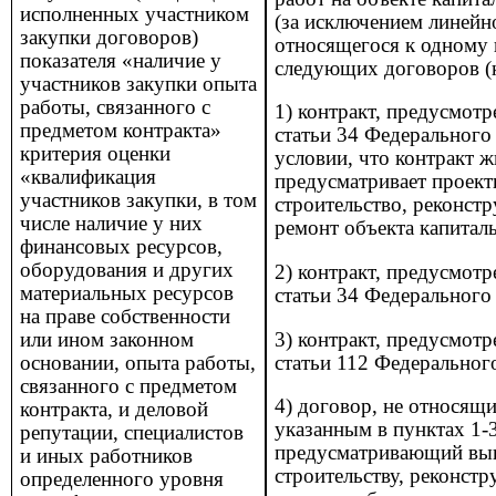
исполненных участником
(за исключением линейно
закупки договоров)
относящегося к одному 
показателя «наличие у
следующих договоров (к
участников закупки опыта
работы, связанного с
1) контракт, предусмот
предметом контракта»
статьи 34 Федерального
критерия оценки
условии, что контракт 
«квалификация
предусматривает проект
участников закупки, в том
строительство, реконст
числе наличие у них
ремонт объекта капиталь
финансовых ресурсов,
оборудования и других
2) контракт, предусмот
материальных ресурсов
статьи 34 Федерального
на праве собственности
3) контракт, предусмот
или ином законном
статьи 112 Федеральног
основании, опыта работы,
связанного с предметом
4) договор, не относящи
контракта, и деловой
указанным в пунктах 1-3
репутации, специалистов
предусматривающий вып
и иных
работников
строительству, реконст
определенного уровня