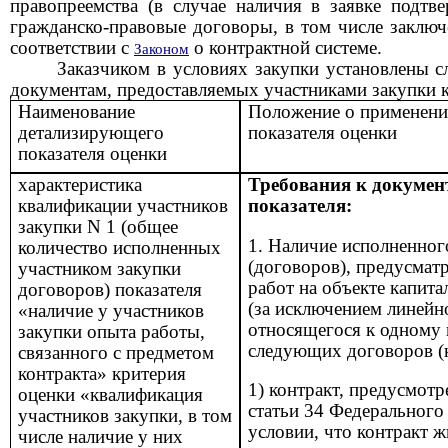
правопреемства (в случае наличия в заявке подтв
гражданско-правовые договоры, в том числе заклю
соответствии с
о контрактной системе.
Законом
Заказчиком в условиях закупки установлены 
документам, предоставляемых участниками закупки к
Наименование
Положение о применени
детализирующего
показателя оценки
показателя оценки
характеристика
Требования к докумен
квалификации участников
показателя:
закупки
N
1 (общее
1. Наличие исполненног
количество исполненных
(договоров), предусма
участником закупки
работ на объекте капита
договоров) показателя
(за исключением линейно
«наличие у участников
относящегося к одному 
закупки опыта работы,
следующих договоров (к
связанного с предметом
контракта» критерия
1) контракт, предусмот
оценки «квалификация
статьи 34 Федерального
участников закупки, в том
условии, что контракт 
числе наличие у них