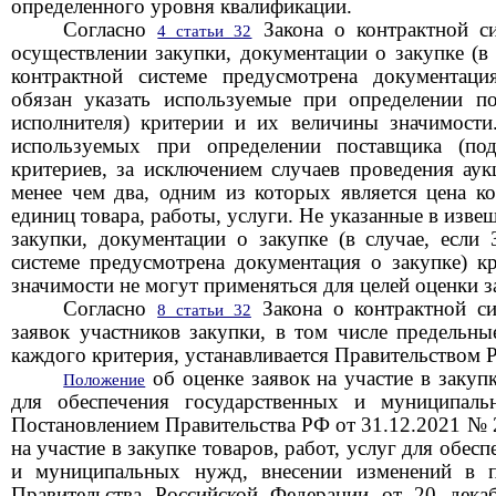
определенного уровня
квалификации.
Согласно
Закона о контрактной с
4 статьи 32
осуществлении закупки, документации о закупке (в 
контрактной системе предусмотрена документа
обязан указать используемые при определении по
исполнителя) критерии и их величины значимости
используемых при определении поставщика (подр
критериев, за исключением случаев проведения ау
менее чем два, одним из которых является цена к
единиц товара, работы, услуги. Не указанные в изв
закупки, документации о закупке (в случае, если
системе предусмотрена документация о закупке) к
значимости не могут применяться для целей оценки з
Согласно
Закона о контрактной с
8 статьи 32
заявок участников закупки, в том числе предельн
каждого критерия, устанавливается Правительством 
об оценке заявок на участие в закупк
Положение
для обеспечения государственных и муниципал
Постановлением Правительства РФ от 31.12.2021 № 
на участие в закупке товаров, работ, услуг для обес
и муниципальных нужд, внесении изменений в п
Правительства Российской Федерации от 20 дека