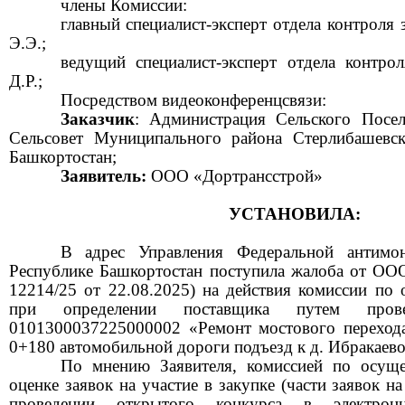
члены Комиссии:
главный специалист-эксперт отдела контроля
Э.Э.;
ведущий специалист-эксперт отдела контр
Д.Р.;
Посредством видеоконференцсвязи:
Заказчик
: Администрация Сельского Посе
Сельсовет Муниципального района
Стерлибашевс
Башкортостан;
Заявитель:
ООО «
Дортрансстрой
»
УСТАНОВИЛА:
В адрес Управления Федеральной антимо
Республике Башкортостан поступила жалоба от ОО
12214/25 от 22.08.2025) на действия комиссии
по о
при определении поставщика путем про
0101300037225000002 «Ремонт мостового переход
0+180 автомобильной дороги подъезд к д.
Ибракаев
По мнению Заявителя, комиссией по осуще
оценке заявок на участие в закупке (части заявок на
проведении открытого конкурса в электро