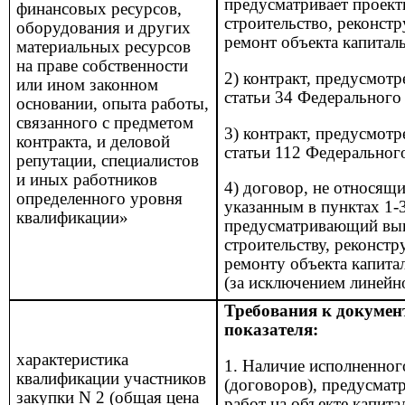
предусматривает проект
финансовых ресурсов,
строительство, реконст
оборудования и других
ремонт объекта капиталь
материальных ресурсов
на праве собственности
2) контракт, предусмот
или ином законном
статьи 34 Федерального
основании, опыта работы,
связанного с предметом
3) контракт, предусмот
контракта, и деловой
статьи 112 Федеральног
репутации, специалистов
и иных
работников
4) договор, не относящи
определенного уровня
указанным в пунктах 1-3
квалификации»
предусматривающий вып
строительству, реконст
ремонту объекта капита
(за исключением линейно
Требования к докумен
показателя:
характеристика
1. Наличие исполненног
квалификации участников
(договоров),
предусмат
закупки
N
2 (общая цена
работ на объекте капита