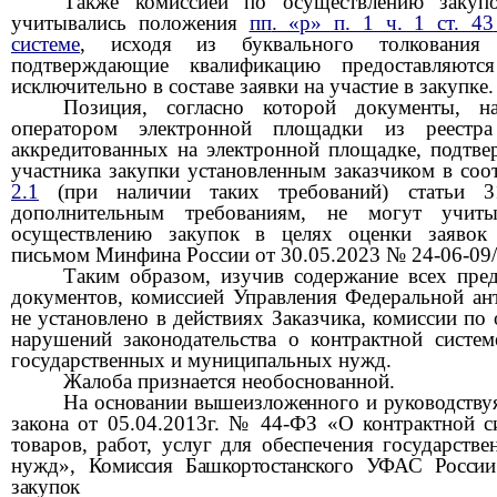
Также комиссией по осуществлению закуп
учитывались положения
пп
. «р» п. 1 ч. 1 ст. 43
системе
, исходя из буквального толковани
подтверждающие квалификацию предоставляются
исключительно в составе заявки на участие в закупке.
Позиция, согласно которой документы, на
оператором электронной площадки из реестра
аккредитованных на электронной площадке, подтве
участника закупки установленным заказчиком в соо
2.1
(при наличии таких требований) статьи
дополнительным требованиям, не могут учиты
осуществлению закупок в целях оценки заявок 
письмом Минфина России от 30.05.2023 №
24-06-09
Таким образом, изучив содержание всех пред
документов, комиссией Управления Федеральной а
не установлено в действиях Заказчика, комиссии по
нарушений законодательства о контрактной систем
государственных и муниципальных нужд.
Жалоба признается необоснованной.
На основании вышеизложенного и руководствуя
закона от 05.04.2013г. № 44-ФЗ «О контрактной с
товаров, работ, услуг для обеспечения государст
нужд»,
Комиссия
Башкортостанского
УФАС Росси
закупок