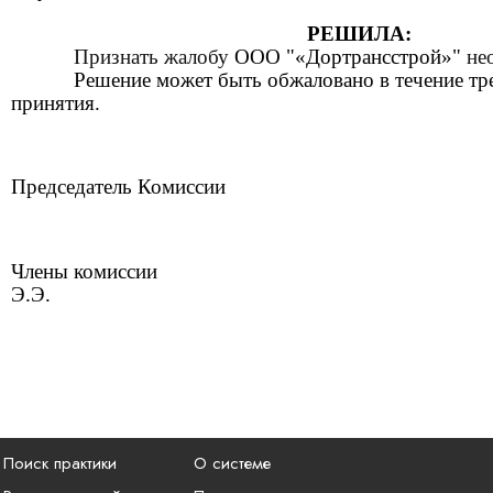
РЕШИЛА:
Признать жалоб
у
ООО
"«
Дортрансстрой
»"
нео
Решение может быть обжаловано в течение тре
принятия.
Председатель Комиссии
Члены комиссии
Э.Э.
Поиск практики
О системе