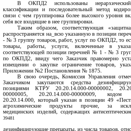
В ОКПД2 использованы иерархически
классификации и последовательный метод кодиро
связи с чем группировка более высокого уровня вк
себя все входящие в нее группировки.
Таким образом, соответствующая «защитн
распространяется на_всю указанную в позиции пере
- № 3
группу товаров, работ, услуг по ОКПД2, то ес
товары, работы, услуги, включенные в указ
соответствующей позиции перечней
№ 1 - № 3
гру
по ОКПД2, ввиду чего Заказчик правомерно уст
извещении о закупке ограничение товаров, ука
Приложении
№2
Постановления
№ 1875.
В свою очередь, Комиссия Управления отмеч
Заказчиком закупаются средства дезинфицир
позициями КТРУ
20.20.14.000-00000002, 20.20
00000005, 20.20.14.000-00000009,
кодом
20.20.14.000,
который указан в позиции
49
«Пес
агрохимические продукты прочие, за искл
медицинских изделий, содержащих антисептическ
39481
дезинфицирующие препараты, из числа товаров, отн