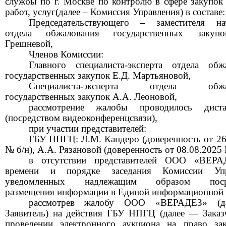
службы по г. Москве по контролю в сфере закупок 
работ, услуг(далее
–
Комиссия Управления) в составе:
Председательствующего
–
заместителя на
отдела обжалования государственных закуп
Грешневой,
Членов Комиссии:
Главного специалиста-эксперта отдела обж
государственных закупок Е.Д. Мартьяновой,
Специалиста-эксперта отдела обжал
государственных закупок А.А. Леоновой,
рассмотрение жалобы проводилось диста
(посредством видеоконференцсвязи),
при участии представителей:
ГБУ НПГЦ: Л.М. Кандеро (доверенность от
26
№
б/н), А.А. Рязановой (доверенность от
08.08.202
в отсутствии представителей ООО «ВЕРА
времени и порядке заседания Комиссии Упр
уведомленных надлежащим образом посре
размещения информации в Единой информационной 
рассмотрев жалобу ООО «ВЕРАДЕЗ» (
Заявитель) на действия ГБУ НПГЦ (далее
—
Заказ
проведении электронного аукциона на право за