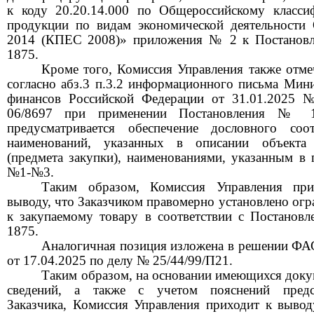
к коду
20.20.14.000
по Общероссийскому класси
продукции по видам экономической деятельност
2014
(КПЕС
2008)»
приложения
№ 2
к Постано
1875.
Кроме того, Комиссия Управления также отмеч
согласно абз.3 п.3.2 информационного письма Мини
финансов Российской Федерации от
31.01.2025 
06/8697
при применении Постановления
№ 
предусматривается обеспечение дословного соот
наименований, указанных в описании объекта 
(предмета закупки), наименованиями, указанным в 
№1-№3.
Таким образом, Комиссия Управления при
выводу, что Заказчиком правомерно установлено огр
к закупаемому товару в соответствии с Постанов
1875.
Аналогичная позиция изложена в решении ФА
от
17.04.2025
по делу
№
25/44/99/П21.
Таким образом, на основании имеющихся доку
сведений, а также с учетом пояснений предст
Заказчика, Комиссия Управления приходит к вывод