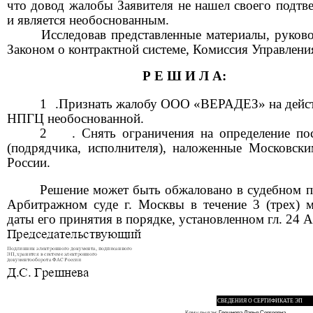
что довод жалобы Заявителя не нашел своего подтв
и является необоснованным.
Исследовав представленные материалы, руково
Законом о контрактной системе, Комиссия Управлени
Р Е Ш И Л А:
1
.Признать жалобу ООО «ВЕРАДЕЗ» на дейс
НПГЦ необоснованной.
2
.
Снять ограничения на определение по
(подрядчика, исполнителя), наложенные Московс
России.
Решение может быть обжаловано в судебном п
Арбитражном суде г. Москвы в течение
3
(трех) 
даты его принятия в порядке, установленном гл.
24
А
СВЕДЕНИЯ О СЕРТИФИКАТЕ ЭП
Кому выдан:
Грешнева Дарья Сергеевна