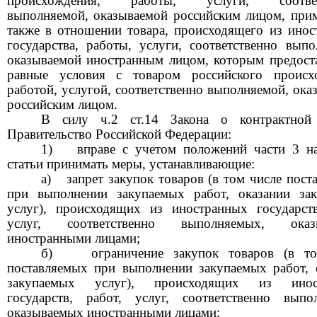
происхождения, работы, услуги, соответ
выполняемой, оказываемой российским лицом, при
также в отношении товара, происходящего из инос
государства, работы, услуги, соответственно выпо
оказываемой иностранным лицом, которым предост
равные условия с товаром российского происх
работой, услугой, соответственно выполняемой, ока
российским лицом.
В силу ч.2 ст.14 Закона о контрактной 
Правительство Российской Федерации:
1)
вправе с учетом положений части
3
н
статьи принимать меры, устанавливающие:
а)
запрет закупок товаров (в том числе пост
при выполнении закупаемых работ, оказании за
услуг), происходящих из иностранных государств
услуг, соответственно выполняемых, оказ
иностранными лицами;
б)
ограничение закупок товаров (в т
поставляемых при выполнении закупаемых работ, 
закупаемых услуг), происходящих из инос
государств, работ, услуг, соответственно выпо
оказываемых иностранными лицами;