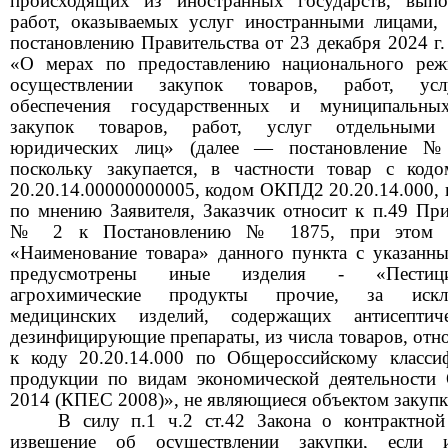
происходящих из иностранных государств, вып
работ, оказываемых услуг иностранными лицами, 
постановлению Правительства от
23
декабря
2024
г
«О мерах по предоставлению национального ре
осуществлении закупок товаров, работ, ус
обеспечения государственных и муниципальны
закупок товаров, работ, услуг отдельными
юридических лиц» (далее
—
постановление
№ 
поскольку закупается, в частности товар с ко
20.20.14.000
00000005,
кодом ОКПД2
20.20.14.000,
по мнению Заявителя, Заказчик относит к п.49 Пр
№ 2
к Постановлению
№ 1875,
при этом 
«Наименование товара» данного пункта с указанн
предусмотрены иные изделия
-
«Пести
агрохимические продукты прочие, за искл
медицинских изделий, содержащих антисептич
дезинфицирующие препараты, из числа товаров, отн
к коду
20.20.14.000
по Общероссийскому класси
продукции по видам экономической деятельност
2014
(КПЕС
2008)»,
не являющиеся объектом закупк
В силу п.1 ч.2 ст.42 Закона о контрактной
извещение об осуществлении закупки, если 