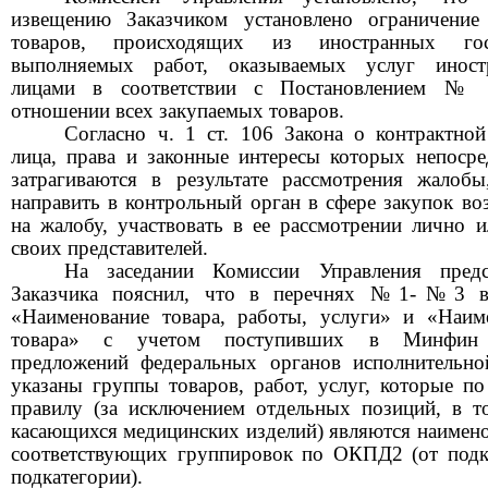
извещению Заказчиком установлено ограничение
товаров, происходящих из иностранных госу
выполняемых работ, оказываемых услуг иност
лицами в соответствии с Постановлением
№ 
отношении всех закупаемых товаров.
Согласно ч.
1
ст.
106
Закона о контрактной
лица, права и законные интересы которых непосре
затрагиваются в результате рассмотрения жалобы
направить в контрольный орган в сфере закупок во
на жалобу, участвовать в ее рассмотрении лично и
своих представителей.
На заседании Комиссии Управления предс
Заказчика пояснил, что в перечнях
№1-№3
«Наименование товара, работы, услуги» и «Наим
товара» с учетом поступивших в Минфин
предложений федеральных органов исполнительно
указаны группы товаров, работ, услуг, которые п
правилу (за исключением отдельных позиций, в т
касающихся медицинских изделий) являются наимен
соответствующих группировок по ОКПД2 (от подк
подкатегории).