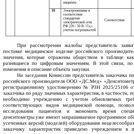
пациента
10
Электропитание в
соответствие
стандартам
Соответствие
электрической сети
РФ 220 / 50 В / Гц с
учетом погрешностей
При рассмотрении жалобы представитель заяви
поставке медицинское изделие российского производит
значени
я
, которые
отражены
обществом
в таблице
как
разнящиеся по цифровым значениям
. В этой связи, по
изменения в описание объекта закупки.
На заседании Комиссии представитель заказчика п
российского производителя
ООО «ДС.Мед»
«
Денситометр
регистрационному удостоверению № РЗН 2025/25106 от
заказчика по
ряду значимых характеристик
, в частности,
п
необходимо учреждению с учетом обновляемых
тре
соответствующих видов медицинской помощи,
позвол
исследования пациентов
и экономить время специа
денситометры уже имеют запрашиваемое программное обесп
усеченных версий (моделей) оборудования нецелесообра
заказчику
характеристик приведено
учреждением
в
п