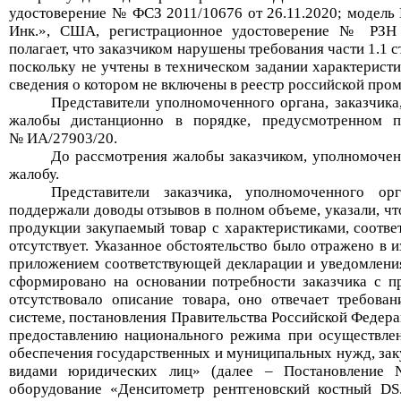
удостоверение № ФСЗ 2011/1067
6 от 26.11.2020;
модель
Инк.», США,
р
егистрационное удостоверение № РЗН 
полагает, что заказчиком нарушены требования части 1.1 с
поскольку
не уч
т
е
н
ы
в техническом задании
характерист
сведения о
котор
ом не включены
в реестр российской про
Представител
и
уполномоченного
органа
, заказчика
жалобы дистанционно в порядке, предусмотренном 
№
ИА/27903/20.
До рассмотрения жалобы заказчиком, уполномоч
жалобу
.
Представители з
аказчик
а
, уполномоченн
ого
орг
поддержали доводы отзывов в полном объеме, указали, чт
продукции закупаемый товар с характеристиками, соотв
отсутствует. Указанное обстоятельство было отражено в 
приложением соответствующей декларации и уведомлени
сформировано
на основании потребности заказчика
с п
отсутствовало описание товара,
оно
отвечает
требован
системе
, постановления Правительства Российской Федера
предоставлению национального режима при осуществлени
обеспечения государственных и муниципальных нужд, заку
видами юридических лиц» (далее – Постановление
оборудование «
Денситометр рентгеновский костный DS.