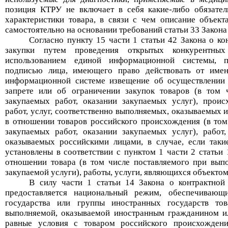
позиция
КТРУ
не
включает в себя
какие-либо
обязател
характеристики товара
, в связи с чем описание объект
самостоятельно на основании требований статьи 33 Закона
Согласно пункту 15 части 1 статьи 42 Закона о к
закупки путем проведения открытых конкурентны
использованием единой информационной системы, п
подписью лица, имеющего право действовать от имен
информационной системе извещение об осуществлении
запрете или об ограничении закупок товаров (в том 
закупаемых работ, оказании закупаемых услуг), проис
работ, услуг, соответственно выполняемых, оказываемых
в отношении товаров российского происхождения (в то
закупаемых работ, оказании закупаемых услуг), работ,
оказываемых российскими лицами, в случае, если таки
установлены в соответствии с пунктом 1 части 2 статьи
отношении товара (в том числе поставляемого при вып
закупаемой услуги), работы, услуги, являющихся объектом
В силу части 1 статьи 14 Закона о контрактной
предоставляется национальный режим, обеспечивающ
государства или группы иностранных государств това
выполняемой, оказываемой иностранным гражданином и
равные условия с товаром российского происхождения