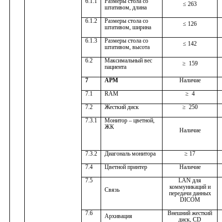
6.1.1
Размеры стола со
≤ 263
штативом, длина
6.1.2
Размеры стола со
≤ 126
штативом, ширина
6.1.3
Размеры стола со
≤ 142
штативом, высота
6.2
Максимальный вес
≥
159
пациента
7
АРМ
Наличие
7.1
RAM
≥
4
7.2
Жесткий диск
≥
250
7.3.1
Монитор – цветной,
ЖК
Наличие
7.3.2
Диагональ монитора
≥ 17
7.4
Цветной принтер
Наличие
7.5
LAN для
коммуникаций и
Связь
передачи данных
DICOM
7.6
Внешний жесткий
Архивация
диск
,
CD