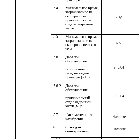
5.4
Минимальное время,
затрачиваемое на
сканирование
≤ 60
проксимального
отдела бедренной
кости
5.5
Минимальное время,
затрачиваемое на
≤ 6
сканирование всего
тела
5.6.1
Доза при
обследовании:
≤
0,04
позвоночник в
передне-задней
проекции (мГр)
5.6.2
Доза при
обследовании:
≤
0,04
проксимальный
отдел бедренной
кости (мГр)
5.7
Автоматическая
Наличие
калибровка
6
Стол для
Наличие
сканирования