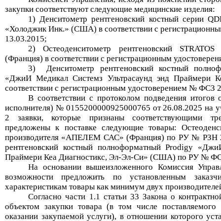
закупки
соответствуют
следующие медицинские изделия
:
1)
Денситометр рентгеновский костный серии QD
«Холоджик Инк.»
(США)
в соответствии с
регистрационн
ы
13.03.2015
;
2) Остеоденситометр рентгеновский STRATO
(Франция) в соответствии с регистрационным удостоверен
3)
Денситометр рентгеновский костный полно
«ДжиИ Медикал Системз Ультрасау
нд энд Праймери Ке
соответствии с
р
егистрационным
удостоверение
м
№ ФСЗ 2
В соответствии с протоколом подведения итогов 
исполнителя) №
0155200000925000765
от
26.08.2025
на у
2 заявки, которые признаны соответствующими тре
предложены к поставке
следующие
товар
ы
:
Остеоден
производителя
«АПЕЛЕМ САС» (Франция)
по РУ №
РЗН 
рентгеновский костный полноформатный Prodigy
«ДжиИ
Праймери Кеа Диагностикс,
Эл-Эл-Си
» (США) по РУ
№
ФС
На основании вышеизложенного Комиссия Управ
возможности предложить по установленным заказч
характеристикам товары как минимум двух
производителе
Согласно ч
асти
1.1 ст
атьи
33 Закона о контрактн
объектом закупки товара (в том числе поставляемого
оказании закупаемой услуги), в отношении которого ус