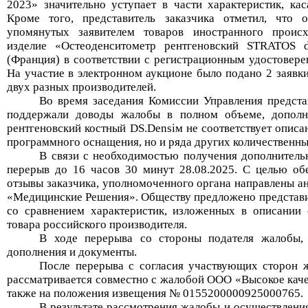
2023
» значительно уступает в части характеристик, к
Кроме того, представитель заказчика отметил, что
упомянутых заявителем товаров иностранного происх
изделие «
Остеоденситометр рентгеновский STRATOS 
(Франция) в соответствии с регистрационным удостове
На участие в электронном аукционе было подано 2 заявк
двух разных производителей.
Во время заседания Комиссии Управления предста
поддержали доводы жалобы в полном объеме, дополн
рентгеновский костный DS.Densi
м не соответствует описа
программного оснащения, но и
ряда
других количественны
В связи с необходимостью
получения дополнитель
перерыв до
16
часов
30
минут
28
.08.2025.
С целью обе
отзыв
ы
заказчика
, уполномоченного органа
направлен
ы
ан
«Медицинские Решения»
.
Обществ
у
предложено представ
со сравнением характеристик, изложенных в описании 
товара российского производителя.
В ходе пере
рыва со стороны подателя жалобы, 
дополнения и документы.
После перерыва
с согласия участвующих сторон
ж
рассматривается совместно с жалобой
ООО «
Высокое кач
также
на положения извещения №
0155200000925000765.
В результате рассмотрения жалобы и осуществления