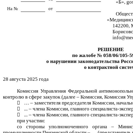
«Б», go
На №
от
Обществ
«Медицинс
142200, 
Борисовск
info@med
РЕШЕНИЕ
по жалобе №
058/06/105-5
о нарушении законодательства Рос
о контрактной систе
2
8
августа
2025
года
Комиссия Управления Федеральной антимонопольн
контролю в сфере закупок (далее – Комиссия, Комиссия Упр

…
–
заместителя
председателя Комиссии,
начальн

..
. – члена Комиссии, главного специалиста-экспе

..
.
– члена Комиссии, главного специалиста-экспер
при участии
:
со стороны уполномоченного органа – Минист
промышленности Пензенской области –
…
(представитель 