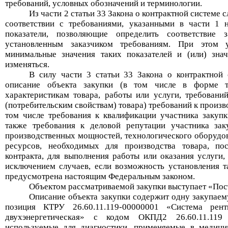
требований, усло
вных обозначений и терминологии
.
Из части 2 статьи 33
Закона о контрактной системе
с
соответствии с требованиями, указанными в части 1 
показатели, позволяющие определить соответствие 
установленным заказчиком требованиям. При этом 
минимальные значения таких показателей и (или) знач
изменяться.
В силу части 3 статьи 33 Закона о контрактной
описание объекта закупки (в том числе в форме тр
характеристикам товара, работы или услуги, требован
(потребительским свойствам) товара) требований к произво
том числе требования к квалификации участника закупк
также требования к деловой репутации участника зак
производственных мощностей, технологического оборудов
ресурсов, необходимых для производства товара, пос
контракта, для выполнения работы или оказания услуги,
исключением случаев, если возможность установления т
предусмотрен
а настоящим Федеральным законом
.
Объектом рассматриваемой закупки выступает «
Пос
Описание объекта закупки
содержит
одну закупае
позици
я КТРУ
26.60.11.119-00000001
«
Система рент
двухэнергетическая
»
с кодом ОКПД2
26.60.11.119
используемые для диагностики, применяемые в медици