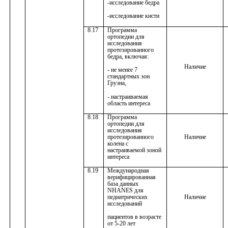
-исследование бедра
-исследование кисти
8.17
Программа
ортопедии для
исследования
протезированного
бедра, включая:
Наличие
- не менее 7
стандартных зон
Груэна,
- настраиваемая
область интереса
8.18
Программа
ортопедии для
исследования
протезированного
Наличие
колена с
настраиваемой зоной
интереса
8.19
Международная
верифицированная
база данных
NHANES для
педиатрических
Наличие
исследований
пациентов в возрасте
от 5-20 лет