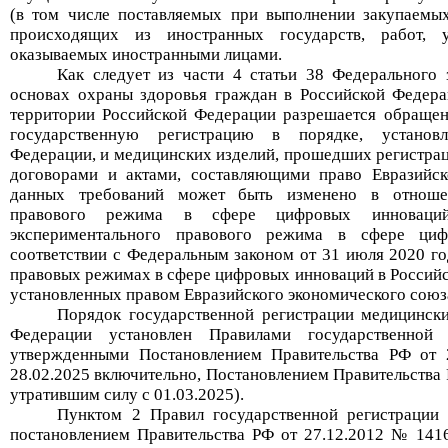
(в том числе поставляемых при выполнении закупаемых
происходящих из иностранных государств, работ, у
оказываемых иностранными лицами.
Как следует из части 4 статьи 38
Федеральн
ого
з
основах охраны здоровья граждан в Российской Федер
территории Российской Федерации разрешается обраще
государственную регистрацию в порядке, установл
Федерации, и медицинских изделий, прошедших регистра
договорами и актами, составляющими право Евразийск
данных требований может быть изменено в отношен
правового режима в сфере цифровых инноваци
экспериментального правового режима в сфере циф
соответствии с Федеральным законом от 31 июля 2020 г
правовых режимах в сфере цифровых инноваций в Россий
установленных правом Евразийского экономического союз
Порядок
государственной регистрации медицинск
Федерации установлен
Правил
ами
государственной
утвержденными
Постановление
м
Правительства РФ от
28.02.2025 включительно,
Постановлением
Пр
авительства
утратившим силу с
0
1
.03.2025).
Пунктом 2 Правил государственной регистрации
постановлением Правительства РФ от 27.12.2012 № 1416 