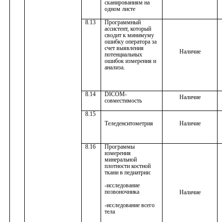
сканированиям на
одном листе
8.13
Программный
ассистент, который
сводит к минимуму
ошибку оператора за
счет выявления
Наличие
потенциальных
ошибок измерения и
анализа.
8.14
DICOM
-
Наличие
совместимость
8.15
Теледенситометрия
Наличие
8.16
Программы
измерения
минеральной
плотности костной
ткани в педиатрии:
-исследование
позвоночника
Наличие
-исследование всего
тела