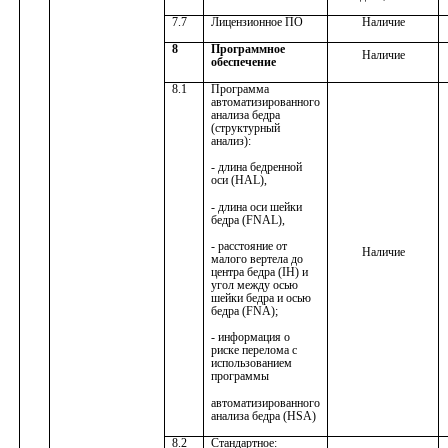
7.7
Лицензионное ПО
Наличие
8
Программное
Наличие
обеспечение
8.1
Программа
автоматизированного
анализа бедра
(структурный
анализ):
- длина бедренной
оси (HAL),
- длина оси шейки
бедра (FNAL),
- расстояние от
Наличие
малого вертела до
центра бедра (IH) и
угол между осью
шейки бедра и осью
бедра (FNA);
- информация о
риске перелома с
использованием
программы
автоматизированного
анализа бедра (HSA)
8.2
Стандартное: