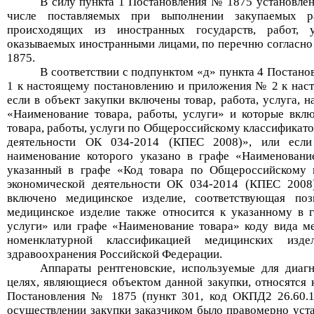
В силу пункта 1
Постановлени
я
№ 1875
установлен
числе поставляемых при выполнении закупаемых ра
происходящих из иностранных государств, работ, у
оказываемых иностранными лицами, по перечню согласн
1875
.
В соответствии с п
одпунктом
«д» п
ункта
4
Постано
1 к настоящему постановлению и приложения
№
2 к нас
если в объект закупки включены товар, работа, услуга, 
«
Наименование товара, работы, услуги
»
и которые вклю
товара, работы, услуги по Общероссийскому классификат
деятельности ОК 034-2014 (КПЕС 2008)
»
, или если
наименование которого указано в графе
«
Наименовани
указанный в графе
«
Код товара по Общероссийскому 
экономической деятельности ОК 034-2014 (КПЕС 2008
включено медицинское изделие, соответствующая поз
медицинское изделие также относится к указанному в
услуги
»
или графе
«
Наименование товара
»
коду вида ме
номенклатурной классификацией медицинских изде
здравоохранения Российской Федерации
.
Аппараты рентгеновские, используемые для диаг
целях
,
являю
щиеся
объектом данной закупки
,
относятся 
Постановлени
я
№ 1875 (
пункт 3
01
,
код
ОКПД2
26.60.
осуществлении закупки
з
аказчиком было
правомерно
уст