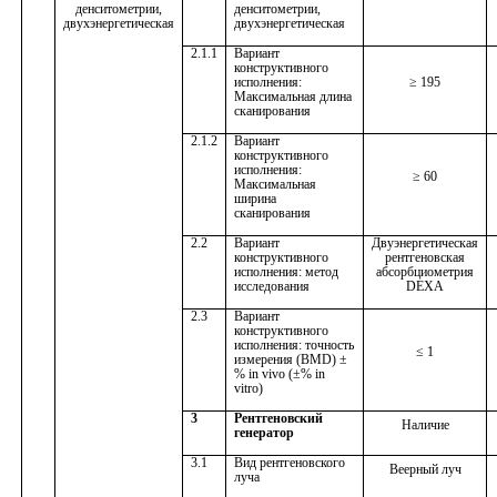
денситометрии,
денситометрии,
двухэнергетическая
двухэнергетическая
2.1.1
Вариант
конструктивного
исполнения:
≥
195
Максимальная длина
сканирования
2.1.2
Вариант
конструктивного
исполнения:
≥
60
Максимальная
ширина
сканирования
2.2
Вариант
Двуэнергетическая
конструктивного
рентгеновская
исполнения: метод
абсорбциометрия
исследования
DEXA
2.3
Вариант
конструктивного
исполнения: точность
≤ 1
измерения (BMD) ±
% in vivo (±% in
vitro)
3
Рентгеновский
Наличие
генератор
3.1
Вид рентгеновского
Веерный луч
луча