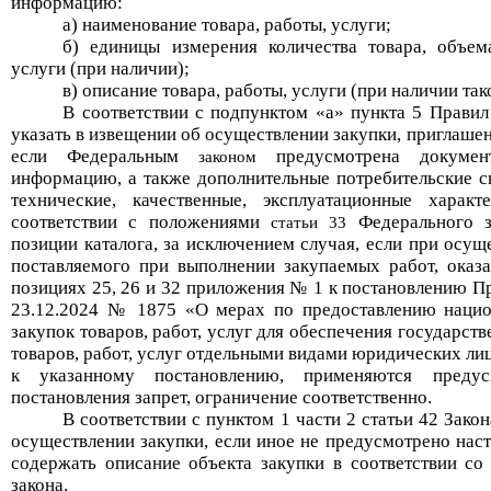
информацию
:
а) наименование товара, работы, услуги;
б) единицы измерения количества товара, объе
услуги (при наличии);
в) описание товара, работы, услуги (при наличии так
В соответствии с
подпунктом «а»
пункт
а
5 Правил 
указать в извещении об осуществлении закупки, приглашен
если Федеральным
предусмотрена документ
законом
информацию, а также дополнительные потребительские св
технические, качественные, эксплуатационные характ
соответствии с положениями
Федерального з
статьи 33
позиции каталога, за исключением случа
я,
если при осуще
поставляемого при выполнении закупаемых работ, оказа
позициях 25, 26 и 32 приложения
№
1 к постановлению Пр
23
.12.
2024
№
1875
«
О мерах по предоставлению наци
закупок товаров, работ, услуг для обеспечения государс
товаров, работ, услуг отдельными видами юридических ли
к указанному постановлению, применяются преду
постановления запр
ет, ограничение соответственно
.
В соответствии с пунктом 1 части 2 статьи 42
Закон
осуществлении закупки, если иное не предусмотрено на
содержать описание объекта закупки в соответствии со
закона.