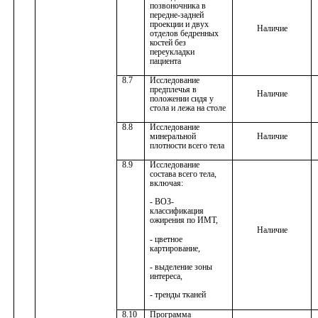
позвоночника в
передне-задней
проекции и двух
Наличие
отделов бедренных
костей без
переукладки
пациента
8.7
Исследование
предплечья в
Наличие
положении сидя у
стола и лежа на столе
8.8
Исследование
минеральной
Наличие
плотности всего тела
8.9
Исследование
состава всего тела,
включая:
- ВОЗ-
классификация
ожирения по ИМТ,
Наличие
- цветное
картирование,
- выделение зоны
интереса,
- тренды тканей
8.10
Программа