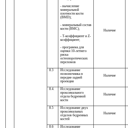
- вычисление
минеральной
плотности кости
(BMD);
- минеральный состав
кости (ВМС);
Наличие
- Т-коэффициент и Z-
коэффициент;
- программа для
оценки 10-летнего
риска
остеопоротических
переломов
8.3
Исследование
позвоночника в
Наличие
передне-задней
проекции
8.4.
Исследование
проксимального
Наличие
отдела бедренной
кости
8.5
Исследование двух
проксимальных
Наличие
отделов бедренных
костей
8.6
Исследование