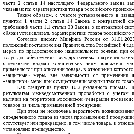
части 2 статьи 14 настоящего Федерального закона за
указываются характеристики товара российского происхо
Таким образом, с учетом установленного в изве
пунктом 1 части 2 статьи 14
Закона о контрактной си
требований
ч
асти
1.1 ст
атьи
33 Закона о контрактной си
обязан
устанавливать характеристики товара российского
Согласно письму Минфина России от 31.01.2
положений постановления Правительства Российской Феде
мерах по предоставлению национального режима при о
услуг для обеспечения государственных и муниципальных
от
дельными видами юридических лиц» положения час
применяются при описании товара, в отношении которог
«
защитные
»
меры, вне зависимости от применения л
«
защитной
»
меры при осуществлении закупки
такого товар
Как следует из пункта 10.2 указанного письма, 
результатам межведомственной проработки с учетом
наличии на территории Российской Федерации производс
товаров из числа промышленной продукции.
П
ри этом не исключена вероятность возникновения
определенного товара из числа промышленной продукции
отсутствует или прекращено, в том числе товара, в отнош
установлено преимущество.