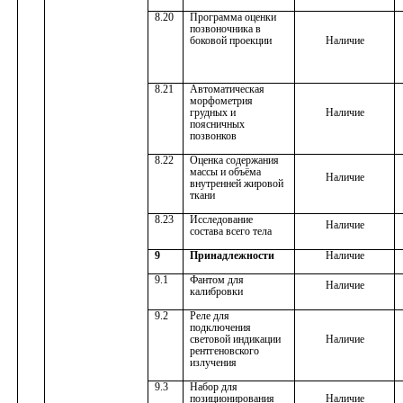
8.20
Программа оценки
позвоночника в
боковой проекции
Наличие
8.21
Автоматическая
морфометрия
грудных и
Наличие
поясничных
позвонков
8.22
Оценка содержания
массы и объёма
Наличие
внутренней жировой
ткани
8.23
Исследование
Наличие
состава всего тела
9
Принадлежности
Наличие
9.1
Фантом для
Наличие
калибровки
9.2
Реле для
подключения
световой индикации
Наличие
рентгеновского
излучения
9.3
Набор для
позиционирования
Наличие