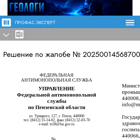
ПРОФАС.ЭКСПЕРТ
Решение по жалобе №
2025001456870
ФЕДЕРАЛЬНАЯ
АНТИМОНОПОЛЬНАЯ СЛУЖБА
Министе
УПРАВЛЕНИЕ
промыш
Федеральной антимонопольной
440008,
службы
info@me
по Пензенской области
ул. Урицкого, 127, г. Пенза, 440000
Госуда
тел. (8412) 55-14-02, факс (8412) 52-03-70
здраво
e
-
mail
:
to
58@
fas
.
gov
.
ru
госпита
440066,
№