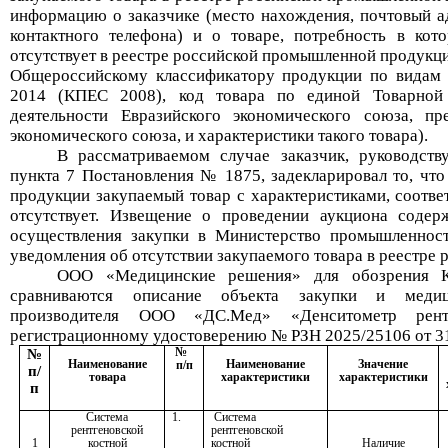
информацию о заказчике (место нахождения, почтовый ад
контактного телефона) и о товаре, потребность в кот
отсутствует в реестре российской промышленной продукци
Общероссийскому классификатору продукции по видам 
2014 (КПЕС 2008), код товара по единой Товарной 
деятельности Евразийского экономического союза, пр
экономического союза,
и характеристики такого товара).
В рассматриваемом случае заказчик, руководств
пункта 7 Постановления
№
1875,
задекларировал
то
, что
продукции закупаемый товар с характеристиками, соот
отсутствует.
Извещение о проведении
а
укциона содер
осуществления закупки в
Министерство промышленност
уведомления об отсутствии закупаемого товара в реестре
ООО «Медицинские решения» для обозрения Ко
сравниваются описание объекта закупки и медиц
производителя
ООО «ДС.Мед»
«
Денситометр рен
регистрационному удостоверению № РЗН 2025/25106 от 3
№
№
Наименование
Наименование
Значение
п/п
п/
товара
характеристики
характеристики
п
Система
1.
Система
рентгеновской
рентгеновской
костной
костной
Наличие
1