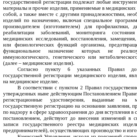
государственной регистрации подлежат любые инструмент
материалы и прочие изделия, применяемые в медицинских 
собой, а также вместе с другими принадлежностями, не
изделий по назначению, включая специальное программ
производителем (изготовителем) для профилактики, д
реабилитации заболеваний, мониторинга состояния
медицинских исследований, восстановления, замещения
или физиологических функций организма, предотвращ
функциональное назначение которых не реализу
иммунологического, генетического или метаболическог
(далее – медицинские изделия).
Согласно пункту 6 указанных Правил до
государственной регистрации медицинского изделия, явл
на медицинское изделие.
В соответствии с пунктом 2 Правил
государствен
утвержденных ныне действующим
Постановлением
Пр
ави
рег
истрационные удостоверения, выданные на м
государственную регистрацию на основании заявления, п
по надзору в сфере здравоохранения до дня вступления в
постановлением, действуют до внесения изменений в с
записи государственного реестра медицинских изде
предпринимателей), осуществляющих производство и изго
Комиссией Управления, исходя из пояснений сторо