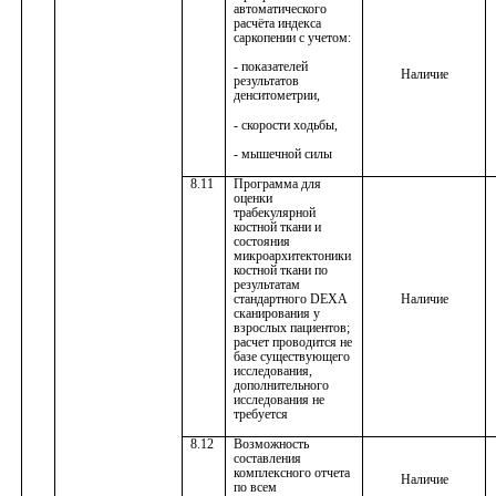
автоматического
расчёта индекса
саркопении с учетом:
- показателей
Наличие
результатов
денситометрии,
- скорости ходьбы,
- мышечной силы
8.11
Программа для
оценки
трабекулярной
костной ткани и
состояния
микроархитектоники
костной ткани по
результатам
стандартного DEXA
Наличие
сканирования у
взрослых пациентов;
расчет проводится не
базе существующего
исследования,
дополнительного
исследования не
требуется
8.12
Возможность
составления
комплексного отчета
Наличие
по всем