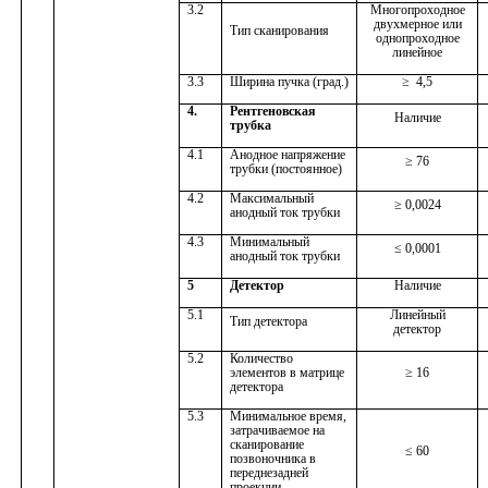
3.2
Многопроходное
двухмерное или
Тип сканирования
однопроходное
линейное
3.3
Ширина пучка (град.)
≥
4,5
4.
Рентгеновская
Наличие
трубка
4.1
Анодное напряжение
≥ 76
трубки (постоянное)
4.2
Максимальный
≥ 0,0024
анодный ток трубки
4.3
Минимальный
≤ 0,0001
анодный ток трубки
5
Детектор
Наличие
5.1
Линейный
Тип детектора
детектор
5.2
Количество
элементов в матрице
≥ 16
детектора
5.3
Минимальное время,
затрачиваемое на
сканирование
≤ 60
позвоночника в
переднезадней
проекции