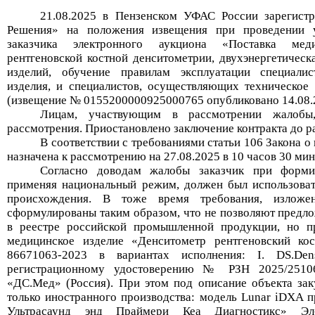
2
1
.0
8
.2025
в Пензенском УФАС России зарегист
Решения» на положения извещения при проведении
заказчика
электронного аукциона «Поставка мед
рентгеновской костной денситометрии, двухэнергетическ
изделий, обучение правилам эксплуатации специали
изделия, и специалистов, осуществляющих техническое
(извещение № 0155200000925000765 опубликовано 14.08.
Лицам, участвующим в рассмотрении жалобы
рассмотрения. Приостановлено заключение контракта до р
В соответствии с требованиями статьи 106 Закона о
назначена к рассмотрению на
27
.0
8
.2025
в 10
часов
3
0
мин
Согласно доводам
жалобы
заказчик
при форми
применяя национальный режим, должен был использоват
происхождения
.
В то
же время требования, изложе
сформулированы таким образом, что не позволяют предло
в реестре российской промышленной продукции, но пр
медицинское изделие «
Денситометр рентгеновский ко
86671063-2023
в вариантах исполнения: I. DS.D
регистрационному удостоверению № РЗН 2025/25106
«ДС.Мед» (Россия)
.
При этом под описание объекта за
только иностранного производства:
модель Lunar iDXA 
Ультрасаунд энд Праймери Кеа Диагностикс» Э