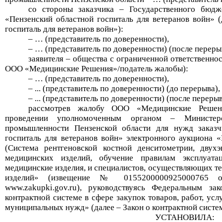
со стороны
заказчика –
Государственно
го
бюдже
«
Пензенский областной госпиталь для ветеранов войн
»
(
госпиталь для ветеранов войн
»
)
:
–
…
(представитель по доверенности),
–
…
(представитель по доверенности) (после переры
заявителя
–
общества с ограниченной ответственн
ООО «Медицинские Решения»
/податель жалобы)
:
–
…
(представитель по доверенности),
–
..
. (представитель по доверенности) (до перерыва),
–
..
. (представитель по доверенности) (после перерыв
рассмотрев жалобу
ООО «Медицинские Решен
проведении уполномоченным органом – Министерс
промышленности Пензенской области для нужд заказ
госпиталь для ветеранов войн» электронного аукциона 
(Система рентгеновской костной денситометрии, двухэ
медицинских изделий, обучение правилам эксплуата
медицинские изделия, и специалистов, осуществляющих т
изделий» (извещение № 0155200000925000765 оп
www.zakupki.gov.ru)
,
р
уководствуясь Федеральным за
контрактной системе в сфере закупок товаров, работ, ус
муниципальных нужд» (далее – Закон о контрактной систем
УСТАНОВИЛА: