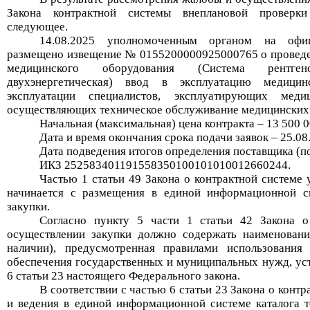
Закона контрактной системы внеплановой проверки
следующее.
14.08.2025
уполномоченным
органом
на офици
размещено извещение №
0155200000925000765
о провед
медицинского оборудования (Система рентген
двухэнергетическая) ввод в эксплуатацию медицин
эксплуатации специалистов, эксплуатирующих меди
осуществляющих техническое обслуживание медицинских
Начальная (максимальная) цена контракта –
13 500 
Дата и время окончания срока подачи заявок –
25.08
Дата подведения итогов определения поставщика (п
ИКЗ
252583401191558350100101010012660244
.
Частью 1 статьи 49 Закона о контрактной системе 
начинается с размещения в единой информационной с
закупки.
Согласно пункту 5 части 1 статьи 42 Закона о
осуществлении закупки должно содержать наименовани
наличии), предусмотренная правилами использования 
обеспечения государственных и муниципальных нужд, уст
6 статьи 23 настоящего Федерального закона.
В соответствии с частью 6 статьи 23 Закона о кон
и ведения в единой информационной системе каталога то