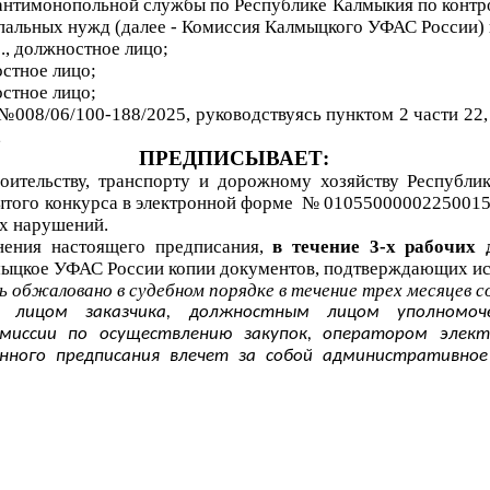
нтимонопольной службы по Республике Калмыкия по контрол
пальных нужд (далее - Комиссия Калмыцкого УФАС России) в
]
., должностное лицо;
остное лицо;
остное лицо;
 №
008/06/100-188/2025
, руководствуясь пунктом 2 части 22,
,
ПРЕДПИСЫВАЕТ:
оительству, транспорту и дорожному хозяйству Республи
ытого конкурса в электронной
форме
№
0105500000225001
ых нарушений.
нения настоящего предписания,
в течение 3-х рабочих 
ыцкое УФАС России копии документов, подтверждающих ис
бжаловано в судебном порядке в течение трех месяцев со
 лицом заказчика, должностным лицом уполномоч
омиссии по осуществлению закупок, оператором элект
онного предписания влечет за собой административно