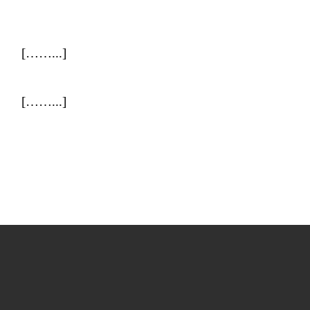
[……...]
[……...]