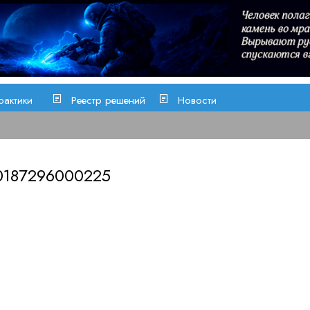
рактики
Реестр решений
Новости
0187296000225