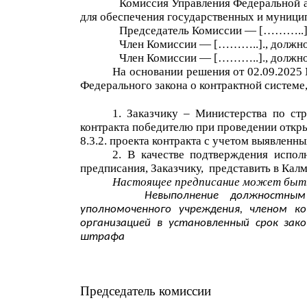
Комиссия Управления Федеральной а
для обеспечения государственных и муници
Председатель Комиссии —
[
…
…….
.
Член Комиссии —
[
…
…….
.
]
., должн
Член Комиссии —
[
…
…….
.
]
., должн
На основании решения от 02.09.2025
Федерального закона о контрактной системе
1. Заказчику –
Министерства по стр
контракта победителю при проведении откр
8.3.2. проекта контракта с учетом выявленн
2. В качестве подтверждения испол
предписания,
Заказчику,
представить
в Калм
Настоящее предписание может быть о
Невыполнение должностным
уполномоченного учреждения, членом к
организацией в установленный срок зак
штрафа
Председатель комиссии