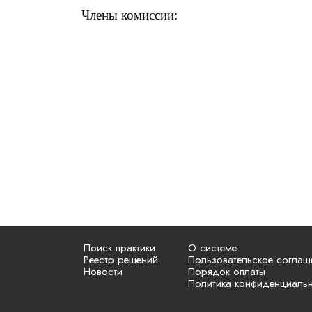
Члены комиссии:
Поиск практики
О системе
Реестр решений
Пользовательское соглаш
Новости
Порядок оплаты
Политика конфиденциаль