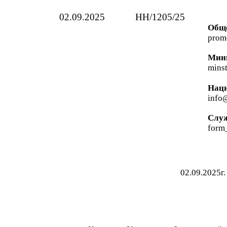
02
.0
9
.2025
HH
/
120
5
/25
Обще
prom
Мини
mins
Наци
info@
Служ
form
02.09.2025г.