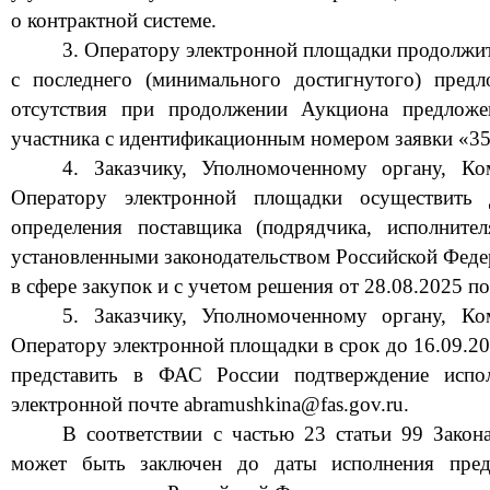
о контрактной системе.
3. Оператору электронной площадки продолжи
с последнего (минимального достигнутого) предл
отсутствия при продолжении Аукцио
на предлож
участника с идентификационным номером заявки «
3
4. Заказчику
,
Уполномоченному органу, Ко
Оператору электронной площадки осуществить 
определения поставщика (подрядчика, исполнител
установленными законодательством Российской Феде
в
сфере закупок
и с учетом решения от
28
.08.2025 п
5. Заказчику, Уполномоченному органу, Ко
Оператору электронной площадки в срок до
16
.09
.2
представить в ФАС России подтверждение испо
электронной почте
abramushkina
@
fas
.
gov
.
ru
.
В соответствии с частью 23 статьи 99 Закон
может быть заключен до даты исполнения пред