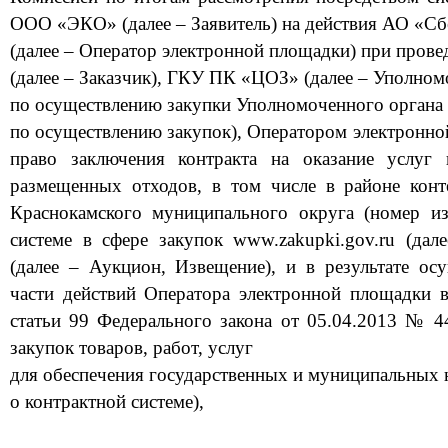
ООО «ЭКО» (
далее – Заявитель) на действия
АО «Сб
(далее – Оператор электронной площадки) при про
(далее – Заказчик), ГКУ ПК «ЦОЗ» (
далее – Уполном
по осуществлению
закупки Уполномоченного органа
по осуществлению закупок), Оператором электронно
право заключения контракта на оказание услу
размещенных отходов, в том числе в районе кон
Краснокамского
муниципального округа (номер и
системе в сфере закупок www.zakupki.gov.ru (да
(далее – Аукцион, Извещение), и в результате ос
части действий Оператора электронной площа
дки
статьи 99 Федерального закона от 05.04.2013 № 4
закупок товаров, работ, услуг
д
ля обеспечения государственных
и муниципальных н
о контрактной системе),