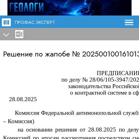
ПРОФАС.ЭКСПЕРТ
Решение по жалобе №
20250010016101
ПРЕДПИСАНИ
по делу № 28/06/105-
3947
/20
законодательства Российск
о контрактной системе в с
28
.08
.2025
Комиссия Федеральной антимонопольной службы
– Комиссия)
на основании решения от
28
.08
.2025 по дел
Комиссией по итогам рассмотрения посредством си