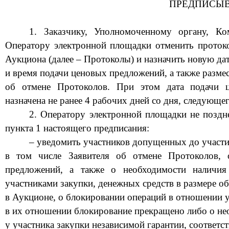
ПРЕДПИСЫВ
1. Заказчику, Уполномоченному органу, К
Оператору электронной площадки
отменить протоко
Аукциона
(далее – Протоколы) и назначить нов
ую
да
и время
подачи ценовых предложений, а также разм
об отмене Протоколов. При этом дат
а
подачи ц
назначена
не ранее 4 рабочих дней со дня, следующе
2.
Оператору электронной площадки не поздне
пункта 1 настоящего предписания:
–
уведомить участников допущенных до участ
в том числе Заявителя
об отмене Протоколов, 
предложений, а также о необходимости наличия
участниками закупки, денежных средств в размере об
в
Аукционе
, о блокировании операций в отношении у
в их отношении блокирование прекращено либо о не
у участника закупки независимой гарантии, соответ