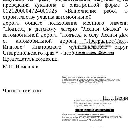
проведения аукциона в электронной форме 
0121200004724001925 «Выполнение работ п
строительству участка автомобильной
дороги общего пользования местного значени
"Подъезд к детскому лагерю "Лесная Сказка" о
автомобильной дороги "Подъезд к селу Лесная Дач
от автомобильной дороги "Преградное-Тахта
Ипатово" Ипатовского муниципального округ
Ставропольского края » - необоснованной .
Кому
выдан:
Исмаилов Мурсал Исмаилович
Сертификат
№
ЭВ184С735В4С9ЕС76Е5В01
0Е015АА88С
Действителен с 23.07.2024
по
16.10.2025
Члены комиссии:
Н.Г.Пызин
Кому
выдан:
Пызина Наталья Геннадьевна
Сертификат
№
00С56С8781
С47Е7А99896А531
7801
В81
ЕС
Действителен
с
11.11
.2024
по
04.02.2026