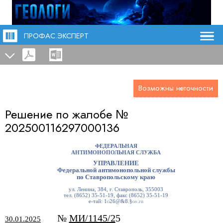
ПРОФАС.ЭКСПЕРТ
Возможны неточности
Решение по жалобе №
202500116297000136
ФЕДЕРАЛЬНАЯ
АНТИМОНОПОЛЬНАЯ СЛУЖБА
УПРАВЛЕНИЕ
Федеральной антимонопольной службы
по Ставропольскому краю
ул. Ленина, 384, г. Ставрополь, 355003
тел. (8652) 35-51-19, факс (8652) 35-51-19
е-тай:
1о26@&8.§оу.гп
№
МИ/1145/2
5
3
0.01.2025