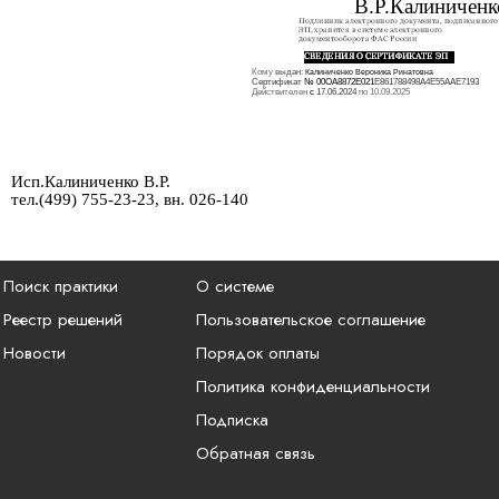
В.Р.Калиниченк
Кому
выдан:
Калиниченко Вероника Ринатовна
Сертификат
№ 00ОА8872Е021
Е861788498А4Е55ААЕ7193
Действителен
с
17.06.2024
по 10.09.2025
Исп.Калиниченко В.Р.
тел.(499) 755-23-23, вн. 026-140
Поиск практики
О системе
Реестр решений
Пользовательское соглашение
Новости
Порядок оплаты
Политика конфиденциальности
Подписка
Обратная связь