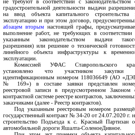
не требуют в соответствии с законодательством 
градостроительной деятельности выдачи разрешени
на ввод объекта капитального строительства 
эксплуатацию и при этом договор, предусмотренны
абзацем вторым
настоящей графы, предусматривае
выполнение работ, не требующих в соответствии 
указанным законодательством выдачи таког
разрешения) или решение о технической готовност
линейного объекта инфраструктуры к временно
эксплуатации.
Комиссией УФАС Ставропольского кра
установлено что участником закупки 
идентификационным номером 118036649 (АО «ДЭ
№ 169») в составе заявки представлен номе
реестровой записи в предусмотренном Законом 
контрактной системе реестре контрактов, заключенны
заказчиками (далее - Реестр контрактов).
Под указанным реестровым номером размещё
государственный контракт № 34-20 от 24.07.2020 г. н
строительство Подъезда к с. Красный Партизан о
автомобильной дороги Яшалта-СоленоеДивное.
При этом акт приемки объекта капитальног