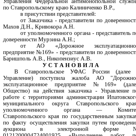
Управления Федеральной антимонопольной служб
по Ставропольскому краю Калиниченко В.Р.,
в присутствии представителей:
от Заказчика - представители по доверенност
Махов Д.Н., Кривокора А.Н.
от уполномоченного органа - представитель п
доверенности Мурзина А.Н.;
от АО «Дорожное эксплуатационно
предприятие №169» - представители по доверенност
Баришполь А.В., Никопензиус А.В.
У С Т А Н О В И Л А
В Ставропольское УФАС России (далее 
Управление) поступила жалоба АО "Дорожно
эксплуатационное предприятие №169» (дале
Общество) на действия заказчика - Управление п
работе с территориями администрации Ипатовског
муниципального округа Ставропольского края
уполномоченного органа — Комите
Ставропольского края по государственным закупка
по факту осуществления закупки путем проведени
аукциона в электронной форме 
0121200004724001925 «Выполнение работ п