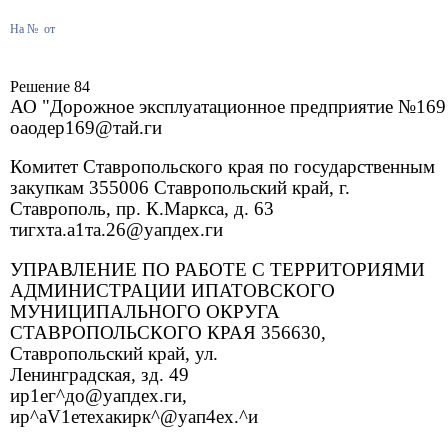
На №
от
Решение 84
АО "Дорожное эксплуатационное предприятие №169
оаодер169@тай.ги
Комитет Ставропольского края по государственным
закупкам 355006 Ставропольский край, г.
Ставрополь, пр. К.Маркса, д. 63
тигхта.а1та.26@уапдех.ги
УПРАВЛЕНИЕ ПО РАБОТЕ С ТЕРРИТОРИЯМИ
АДМИНИСТРАЦИИ ИПАТОВСКОГО
МУНИЦИПАЛЬНОГО ОКРУГА
СТАВРОПОЛЬСКОГО КРАЯ 356630,
Ставропольский край, ул.
Ленинградская, зд. 49
ир1ег^до@уапдех.ги,
ир^аV1етеxакирк^@уап4еx.^и