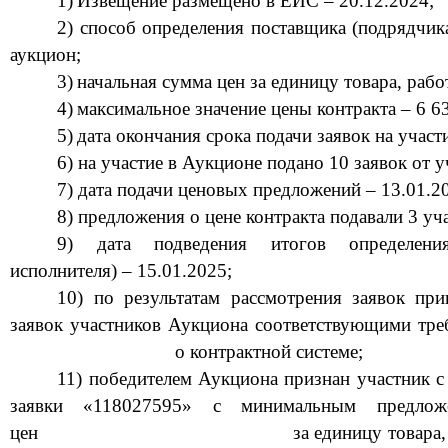
1)
И
звещение размещено в ЕИС
–
20.12.2024
;
2)
способ определения поставщика (подрядчик
аукцион
;
3)
начальная сумма цен за единицу товара, работ
4)
максимальное значение цены
контракта –
6
6
5)
дата окончания срока подачи заявок на участ
6) на участие в Аукционе подано 10 заявок от у
7) дата подачи ценовых предложений – 13.01.2
8) предложения о цене контракта подавали
3
уча
9) дата подведения итогов опред
елени
исполнителя) – 15.01.2025;
10) по результатам рассмотрения заяв
ок при
заявок участников Аукциона соответствующими тре
о контрактной системе;
11
) победителем Аукциона признан участник с
заявки «
118027595
» с минимальным предлож
цен
за единицу товара,