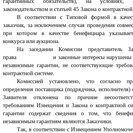
гарантийных обязательств), на условиях, 
законодательством и статьей 45 Закона о контрактной
В соответствии с
Типовой ф
орм
ой
в качест
заказчик, за исключением случая проведения совме
при котором в качестве бенефициара указывает
конкурса или аукциона.
На заседании Комиссии представитель З
права
и законные интересы нарушены
н
езависимые гарантии, не
соответствующие
требо
контрактной системе.
Комиссией установлено, что согласно
п
определения поставщи
ка (подрядчика, исполнителя)
Заявителя отклонена по причине
несоответ
требованиям Извещения и Закона о контрактной си
гарантии содержат сведения о том, что бенеф
независимым гарантиям являются Заказчики.
Так, в соответствии с Извещением Уполномоч