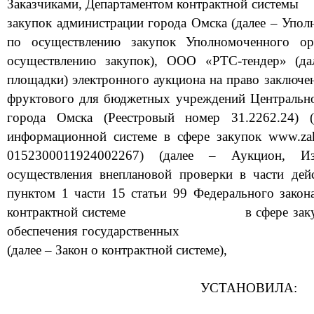
Заказчиками,
Департаментом контрактной системы
закупок администрации города Омска
(далее
–
Уполн
по осуществлению закупок
Уполномоченного о
осуществлению закупок),
ООО «РТС-тендер»
(д
площадки
)
электронного аукциона
на право заключе
фруктового для бюджетных учреждений Центрально
города Омска (Реестровый номер 31.2262.24)
информационной системе в сфере закупок
www.zak
0152300011924002267
)
(далее –
Аукцион
,
Изв
осуществления внеплановой проверки в част
и
дей
пунктом 1
части 15 статьи 99 Федерального закон
контрактной системе
в сфере зак
обеспечения государственных
(далее – Закон о контрактной системе),
УСТАНОВИЛА: