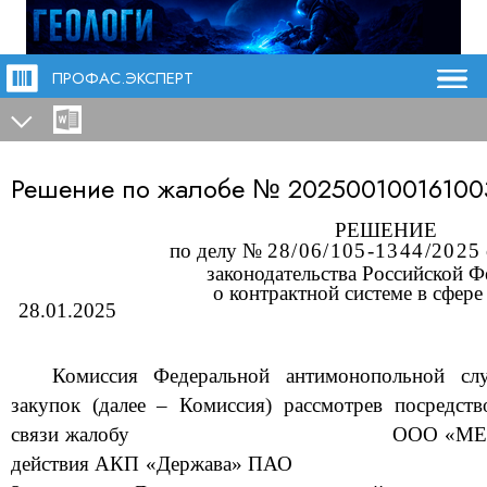
ПРОФАС.ЭКСПЕРТ
Решение по жалобе №
20250010016100
РЕШЕНИЕ
по
делу №
28/06/105-
1344
/202
5
законодательства Российской 
о контрактной системе в сфере
28
.
01
.202
5
Комиссия Федеральной антимонопольной с
закупок (далее – Комиссия)
рассмотрев посредств
связи жалобу
ООО «М
действия
АКП «Держава» ПАО