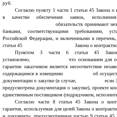
руб.
Согласно пункту 1 части 1 статьи 45 Закона о 
в качестве обеспечения заявок, исполнения
обязательств принимают не
банками, соответствующими требованиям, уст
Российской Федерации, и
включенными в перечень,
статьи 45
Закона о контрактно
Пунктом 3 части 6 статьи 45 Закона
установлено,
что основанием для о
гарантии заказчиком является несоответствие неза
содержащимся в извещении
об осущест
документации о закупке (в случае,
если 
предусмотрена документация о закупке), проекте кон
единственным поставщиком (подрядчиком, исполните
Согласно части 8 статьи 45 Закона о конт
гарантия, используемая для целей Закона о к
онтракт
и документы, предусмотренные частью 9 статьи 45 