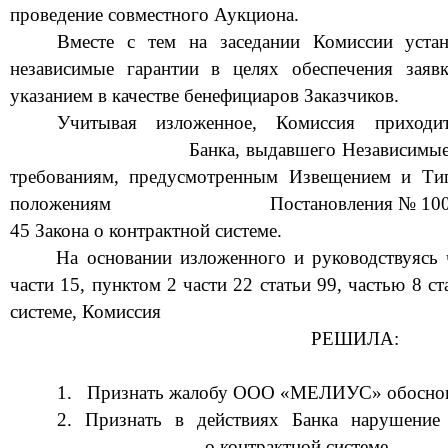
проведение совместного Аукциона.
Вместе с тем
на заседании Комиссии устан
независимые гарантии в целях обеспечения заяв
указанием в качестве бенефициаров Заказчиков.
Учитывая изложенное,
Комиссия приход
Банк
а
,
выдавшего
Независимые
требованиям, предусмотренны
м
Извещением и
Тип
положениям
Постановлени
я
№ 10
45
Закона о контрактной системе.
На основании изложенного и ру
ководствуясь
части 15
, пунктом 2 части 22
статьи 99, частью 8 ст
системе, Комиссия
РЕШ
ИЛА:
1.
Признать жалобу
ООО «МЕЛИУС»
обосно
2.
Признать
в
действиях
Банка
нарушение
о контрактной системе.