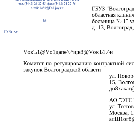
ГБУЗ "Волгоград
областная клинич
больница № 1" ул
д. 13, Волгоград
VокЪ1@Vо1дапе^.^и;к8@VокЪ1.^и
Комитет по регулированию контрактной сис
закупок Волгоградской области
ул. Новор
15, Волго
до8xакаг
АО "ЭТС
ул. Тестов
Москва, 
аиШ1ог8@