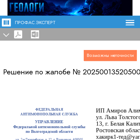
ПРОФАС.ЭКСПЕРТ
Возможны неточности
Решение по жалобе №
2025001352050
ИП Амиров Алим
ул. Льва Толстого
13, г. Белая Кали
Ростовская облас
хакирк1-тед@уап