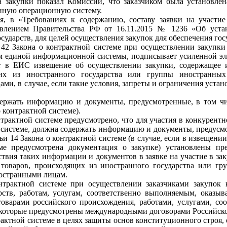
а закупки показал Комиссии, что заказчиком была установле
нную операционную систему.
, в «Требованиях к содержанию, составу заявки на участие
новлением Правительства РФ от 16.11.2015 № 1236 «Об уста
осударств, для целей осуществления закупок для обеспечения г
 42 Закона о контрактной системе при осуществлении закупк
ем единой информационной системы, подписывает усиленной э
ет в ЕИС извещение об осуществлении закупки, содержащее 
их из иностранного государства или группы иностранных г
, в случае, если такие условия, запреты и ограничения установ
держать информацию и документы, предусмотренные, в том чис
о контрактной системе).
нтрактной системе предусмотрено, что для участия в конкурентно
й системе, должна содержать информацию и документы, предус
тьи 14 Закона о контрактной системе (в случае, если в извещен
ме предусмотрена документация о закупке) установлены пре
ствия таких информации и документов в заявке на участие в заку
товаров, происходящих из иностранного государства или груп
остранными лицам.
нтрактной системе при осуществлении заказчиками закупок 
рств, работам, услугам, соответственно выполняемым, оказ
оварами российского происхождения, работами, услугами, с
, которые предусмотрены международными договорами Российск
трактной системе в целях защиты основ конституционного строя