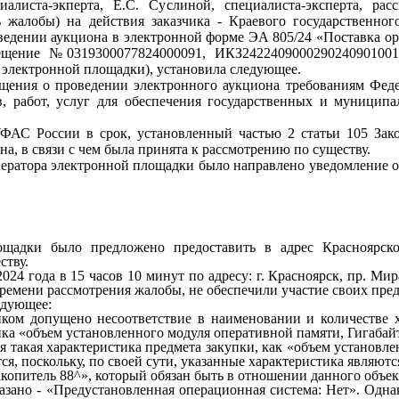
иалиста-экперта, Е.С. Суслиной, специалиста-эксперта, ра
ь жалобы) на действия заказчика - Краевого государственно
ведении аукциона в электронной форме ЭА 805/24 «Поставка о
вещение №0319300077824000091, ИКЗ2422409000290240901001
 электронной площадки), установила следующее.
ещения о проведении электронного аукциона требованиям Феде
в, работ, услуг для обеспечения государственных и муниципа
ФАС России в срок, установленный частью 2 статьи 105 Закон
на, в связи с чем была принята к рассмотрению по существу.
оператора электронной площадки было направлено уведомление 
лощадки было предложено предоставить в адрес Красноярс
ству.
024 года в 15 часов 10 минут по адресу: г. Красноярск, пр. Мир
ремени рассмотрения жалобы, не обеспечили участие своих пред
едующее:
иком допущено несоответствие в наименовании и количестве х
ка «объем установленного модуля оперативной памяти, Гигабай
 такая характеристика предмета закупки, как «объем установл
я, поскольку, по своей сути, указанные характеристика являют
акопитель 88^», который обязан быть в отношении данного объек
азано - «Предустановленная операционная система: Нет». Однак