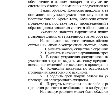
обеспечение в данном конкретном случае не 
системных блоков, не имеющих предустановле
Таким образом, Комиссия приходит к вы
описании, вынуждает участников закупки в хо
поставке товаре. Кроме того, Комиссия отмеч
предложить к поставке товар, произведенный в
образом, довод заявителя является обоснованны
Указанное является нарушением пункт
правонарушения, ответственность за которое п
На основании вышеизложенных обстоятель
статьи 106 Закона о контрактной системе, Ко
Признать жалобу общества с огранич
Признать заказчика нарушившим требо
В целях устранения допущенного на
участников закупки выдать заказчику предпис
внесения изменений в извещение о проведении
Комиссии заказчика по осуществле
проведения электронного аукциона.
Продлить срок подачи заявок на у
проведении электронного аукциона.
Передать материалы по жалобе и 
принятия решения о необходимости возбуждени
Настоящее решение может быть обжалова