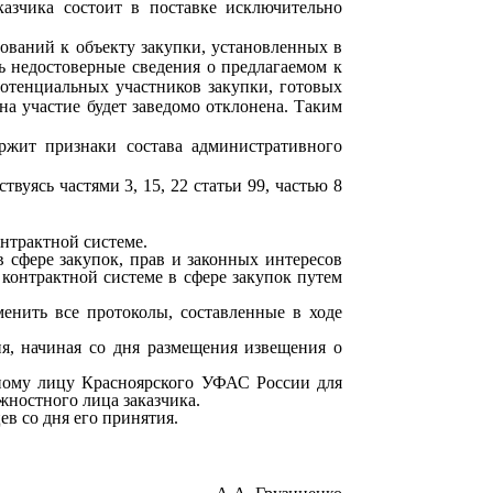
казчика состоит в поставке исключительно
бований к объекту закупки, установленных в
ь недостоверные сведения о предлагаемом к
потенциальных участников закупки, готовых
на участие будет заведомо отклонена. Таким
ержит признаки состава административного
вуясь частями 3, 15, 22 статьи 99, частью 8
онтрактной системе.
 сфере закупок, прав и законных интересов
контрактной системе в сфере закупок путем
енить все протоколы, составленные в ходе
ня, начиная со дня размещения извещения о
ному лицу Красноярского УФАС России для
ностного лица заказчика.
в со дня его принятия.