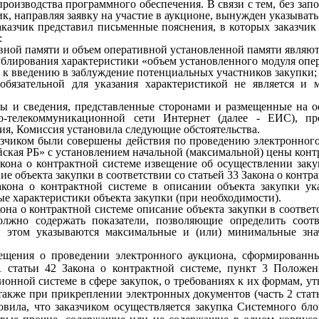
роизводства программного обеспечения. В связи с тем, без запо
к, направляя заявку на участие в аукционе, вынужден указывать
казчик представил письменные пояснения, в которых заказчик 
:
вной памяти и объем оперативной установленной памяти являют
дублирования характеристики «объем установленного модуля оп
и к введению в заблуждение потенциальных участников закупки;
обязательной для указания характеристикой не является и 
ты и сведения, представленные сторонами и размещенные на
-телекоммуникационной сети Интернет (далее - ЕИС), пр
я, Комиссия установила следующие обстоятельства.
азчиком были совершены действия по проведению электронног
кая РБ» с установлением начальной (максимальной) цены контра
акона о контрактной системе извещение об осуществлении заку
е объекта закупки в соответствии со статьей 33 Закона о контр
акона о контрактной системе в описании объекта закупки у
е характеристики объекта закупки (при необходимости).
акона о контрактной системе описание объекта
закупки в соответ
олжно содержать показатели, позволяющие определить соотв
и этом указываются максимальные и (или) минимальные знач
ещения о проведении электронного аукциона, сформированн
1 статьи 42 Закона о контрактной системе, пункт 3 Положе
нной системе в сфере закупок, о требованиях к их формам, у
также при прикреплении электронных документов (часть 2 стать
овила, что заказчиком осуществляется закупка Системного б