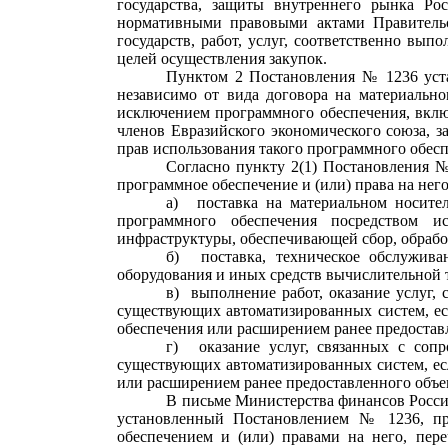
государства, защиты внутреннего рынка Ро
нормативными правовыми актами Правительс
государств, работ, услуг, соответственно вы
целей осуществления закупок.
Пунктом 2 Постановления № 1236 уста
независимо от вида договора
на материально
исключением программного обеспечения, вклю
членов Евразийского экономического союза, 
прав использования такого программного обес
Согласно пункту 2(1) Постановления 
программное обеспечение и (или) права на нег
а)
поставка на материальном носите
программного обеспечения посредством и
инфраструктуры, обеспечивающей сбор, обрабо
б)
поставка, техническое обслужив
оборудования и иных средств вычислительной т
в)
выполнение работ, оказание услуг,
существующих автоматизированных систем, ес
обеспечения или расширением ранее предостав
г)
оказание услуг, связанных с соп
существующих автоматизированных систем, есл
или расширением ранее предоставленного объе
В письме Министерства финансов Россий
установленный Постановлением № 1236, при
обеспечением и (или) правами на него, пер