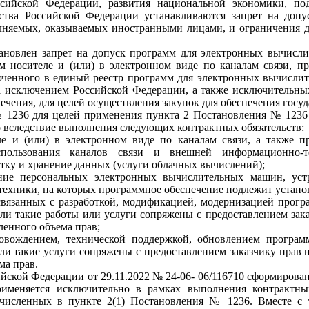
ссийской Федерации, развития национальной экономики, по
тва Российской Федерации устанавливаются запрет на допу
полняемых, оказываемых иностранными лицами, и ограничения д
новлен запрет на допуск программ для электронных вычисли
м носителе и (или) в электронном виде по каналам связи, пр
ченного в единый реестр программ для электронных вычислите
за исключением Российской Федерации, а также исключительны
печения, для целей осуществления закупок для обеспечения гос
№ 1236 для целей применения пункта 2 Постановления № 123
о вследствие выполнения следующих контрактных обязательств:
ле и (или) в электронном виде по каналам связи, а также п
спользования каналов связи и внешней информационно-т
тку и хранение данных (услуги облачных вычислений);
ание персональных электронных вычислительных машин, устр
ехники, на которых программное обеспечение подлежит установк
 связанных с разработкой, модификацией, модернизацией прогр
ли такие работы или услуги сопряжены с предоставлением зак
ленного объема прав;
ровождением, технической поддержкой, обновлением програм
и такие услуги сопряжены с предоставлением заказчику прав 
ма прав.
ской Федерации от 29.11.2022 № 24-06- 06/116710 сформирован 
меняется исключительно в рамках выполнения контрактных
ечисленных в пункте 2(1) Постановления № 1236. Вместе с 