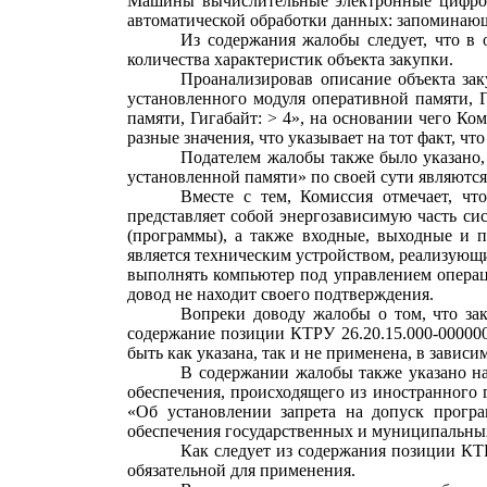
Машины вычислительные электронные цифров
автоматической обработки данных: запоминающи
Из содержания жалобы следует, что в
количества характеристик объекта закупки.
Проанализировав описание объекта зак
установленного модуля оперативной памяти, Г
памяти, Гигабайт: > 4», на основании чего Ко
разные значения, что указывает на тот факт, 
Подателем жалобы также было указано,
установленной памяти» по своей сути являютс
Вместе с тем, Комиссия отмечает, чт
представляет собой энергозависимую часть с
(программы), а также входные, выходные и 
является техническим устройством, реализующи
выполнять компьютер под управлением операци
довод не находит своего подтверждения.
Вопреки доводу жалобы о том, что зак
содержание позиции КТРУ 26.20.15.000-000000
быть как указана, так и не применена, в зависи
В содержании жалобы также указано на
обеспечения, происходящего из иностранного 
«Об установлении запрета на допуск програ
обеспечения государственных и муниципальных
Как следует из содержания позиции КТР
обязательной для применения.