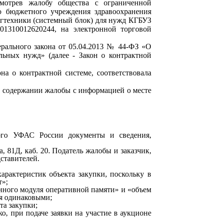
ссмотрев жалобу общества с ограниченной
го бюджетного учреждения здравоохранения
ргтехники (системный блок) для нужд КГБУЗ
01310012620244, на электронной торговой
рального закона от 05.04.2013 № 44-ФЗ «О
льных нужд» (далее - Закон о контрактной
а о контрактной системе, соответствовала
о содержании жалобы с информацией о месте
кого УФАС России документы и сведения,
а, 81Д, каб. 20. Податель жалобы и заказчик,
ставителей.
арактеристик объекта закупки, поскольку в
т»;
енного модуля оперативной памяти» и «объем
ся одинаковыми;
та закупки;
о, при подаче заявки на участие в аукционе