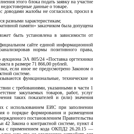
лнения этого блока подать заявку на участие
 недостоверные данные о товаре.
с доводами жалобы не согласился, просил в
ся разными характеристикам;
еративной памяти» заказчиком была допущена
может быть установлена в зависимости от
 официальном сайте единой информационной
оанализировав нормы позитивного права,
о аукциона ЭА 805/24 «Поставка оргтехники
кта в размере 71 866,00 рублей.
пки, если иное не предусмотрено Законом о
актной системе.
казываются функциональные, технические и
ствии с требованиями, указанными в части 1
етствие закупаемых товаров, работ, услуг
ения таких показателей и (или) значения
ых с использованием ЕИС при заполнении
ния о порядке формирования и размещения
твержденного постановлением Правительства
и 42 Закона о контрактной системе, пункт 4
лока с применением кода ОКПД2 26.20.15 —