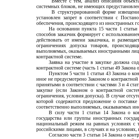
Вместе с тем, анализ описания объект
системных блоков, не имеющих предустановле
В структурированной форме извещения
установлен запрет в соответствии с Поста
обеспечения, происходящего из иностранных г
На основании пункта 15 части 1 статьи
способов заказчик формирует с использовани
действовать от имени заказчика, и размеща
ограничениях допуска товаров, происходящ
выполняемых, оказываемых иностранными лицами
контрактной системе.
Заявка на участие в закупке должна со
контрактной системе (часть 1 статьи 49 Закона 
Пунктом 5 части 1 статьи 43 Закона о ко
иное не предусмотрено Законом о контрактно
принятыми в соответствии с частями 3 и 4 ста
закупке (если Законом о контрактной систе
ограничения, условия допуска). В случае отсут
которой содержится предложение о поставке 
соответственно выполняемых, оказываемых ин
В силу части 1 статьи 14 Закона о ко
государства или группы иностранных госуда
национальный режим на равных условиях с т
российскими лицами, в случаях и на условиях
Согласно части 3 статьи 14 Закона о кон