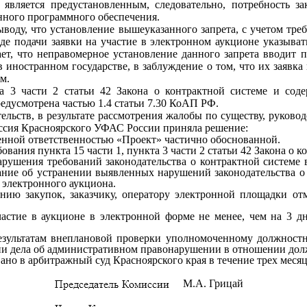
является предустановленным, следовательно, потребность за
нного программного обеспечения.
воду, что установление вышеуказанного запрета, с учетом тре
де подачи заявки на участие в электронном аукционе указыват
ает, что неправомерное установление данного запрета вводит 
 иностранном государстве, в заблуждение о том, что их заявка 
м.
а 3 части 2 статьи 42 Закона о контрактной системе и сод
редусмотрена частью 1.4 статьи 7.30 КоАП РФ.
ств, в результате рассмотрения жалобы по существу, руководст
миссия Красноярского УФАС России приняла решение:
енной ответственностью «Проект» частично обоснованной.
вания пункта 15 части 1, пункта 3 части 2 статьи 42 Закона о к
рушения требований законодательства о контрактной системе в
ание об устранении выявленных нарушений законодательства о 
 электронного аукциона.
нию закупок, заказчику, оператору электронной площадки отм
частие в аукционе в электронной форме не менее, чем на 3 д
результатам внеплановой проверки уполномоченному должност
и дела об административном правонарушении в отношении долж
но в арбитражный суд Красноярского края в течение трех месяце
М.А. Грицай