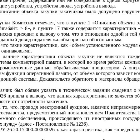
ые прочие, содержащие или не содержащие в одном корпусе 
е устройства, устройства ввода, устройства вывода.
 описании объекта закупки заказчиком было допущено нарушен
упки Комиссия отмечает, что в пункте 1 «Описания объекта 
игабайт: > 8», в пункте 17 также содержится характеристика
миссия приходит к выводу о том, что в отношении одной и той
что данный довод подателя жалобы признан обоснованным.
 что такие характеристики, как «объем установленного модуля
я одинаковыми.
о данные характеристики объекта закупки не являются тожд
истемы компьютерной памяти, в которой во время работы комп
промежуточные данные, обрабатываемые процессором. А опер
м функции оперативной памяти, от объёма которого зависит ко
онной системы. Доказательств обратного в материалы обращен
азчик был обязан указать в техническом задании сведения о 
26 пришла к выводу, что данная характеристика не является о
мости от потребности заказчика.
 то, что, проводя электронный аукцион, заказчик неправомерн
государства, предусмотренный постановлением Правительства 
ммного обеспечения, происходящего из иностранных государ
 нужд» (далее - Постановление № 1236).
У 26.20.15.000-00000026 такая характеристика, как «предустан