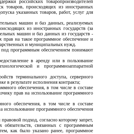
ддержки российских товаропроизводителей
ск товаров, происходящих из иностранных
опуска указанных товаров, работ, услуг для
тельных машин и баз данных, реализуемых
оисходящих из иностранных государств (за
льных машин и баз данных из государств -
х прав на такое программное обеспечение и
ударственных и муниципальных нужд.
6 под программным обеспечением понимают
редоставление в аренду или в пользование
ехнологической и программно
аппаратной
ойств терминального доступа, серверного
е в результате исполнения контракта;
аммного обеспечения, в том числе в составе
азчику прав на использование программного
много обеспечения, в том числе в составе
на использование программного обеспечения
правовой подход, согласно которому запрет,
 обязательств, связанных с программным
тем, как было указано ранее, программное