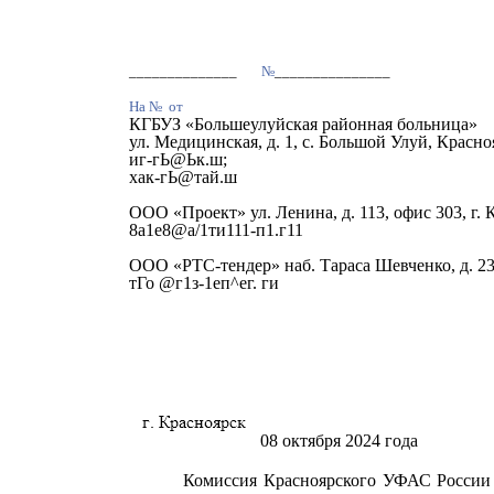
______________
№
_______________
На №
от
КГБУЗ «Большеулуйская районная больница»
ул. Медицинская, д. 1, с. Большой Улуй, Красн
иг-гЬ@Ьк.ш;
хак-гЬ@тай.ш
ООО «Проект» ул. Ленина, д. 113, офис 303, г
8а1е8@а/1ти111-п1.г11
ООО «РТС-тендер» наб. Тараса Шевченко, д. 23
тГо @г1з-1еп^ег. ги
08 октября 2024 года
Комиссия Красноярского УФАС России п