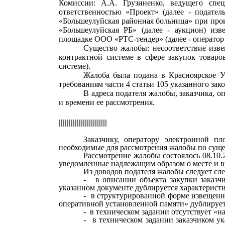
Комиссии: А.А. Грузиненко, ведущего спец
ответственностью «Проект» (далее - подател
«Большеулуйская районная больница» при про
«Большеулуйская РБ» (далее - аукцион) из
площадке ООО «РТС-тендер» (далее - оператор
Существо жалобы: несоответствие изв
контрактной системе в сфере закупок товаро
системе).
Жалоба была подана в Красноярское У
требованиям части 4 статьи 105 указанного зако
В адреса подателя жалобы, заказчика, 
и времени ее рассмотрения.
||||||||||||||||||||||||
Заказчику, оператору электронной п
необходимые для рассмотрения жалобы по суще
Рассмотрение жалобы состоялось 08.10.2
уведомленные надлежащим образом о месте и в
Из доводов подателя жалобы следует сл
-
в описании объекта закупки заказч
указанном документе дублируется характеристи
-
в структурированной форме извещения
оперативной установленной памяти» дублируетс
-
в техническом задании отсутствует «н
-
в техническом задании заказчиком ук