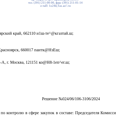
тел. (391) 211-00-00, факс (391) 211-01-14
е-таП: 1о24й,Тах.ао\'.ги
оярский край, 662110 и1ш-те^@кгазтай.ш;
. Красноярск, 660017 паитк@НзЕш;
-А, г. Москва, 121151 ко@Н8-1еп^ег.ш;
Решение №024/06/106-3106/2024
о контролю в сфере закупок в составе: Председателя Комиссии