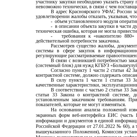
участнику закупки необходимо указать страну п
невозможно технически, в связи с чем поставщи
В адрес Красноярского УФАС России за
удовлетворении жалобы отказать, указывая, что
-
объем установленного модуля операти
-
в описании объекта закупки в части 
техническая ошибка, которая не могла привест
-
требования к «накопителю 880» 
действительной потребности заказчика.
Рассмотрев существо жалобы, докумен
системы в сфере закупок в информационно
регулирующие рассматриваемые правоотношени
В связи с возникшей потребностью зак
(системный блок) для нужд КГБУЗ «Большеулуйс
Согласно пункту 1 части 2 статьи 42 З
контрактной системе, должно содержать описани
В силу пункта 1 части 1 статьи 33 З
качественные характеристики, эксплуатационны
В соответствии с частью 2 статьи 33 З
статьи 33 Закона о контрактной системе, д
установленным заказчиком требованиям. Пр
показателей, которые не могут изменяться.
На основании анализа положений изв
экранных форм веб-интерфейса ЕИС (часть 
информации и документов в единой информацио
Российской Федерации от 27.01.2022 № 60), а 
вышеуказанного Положения), Комиссия устан