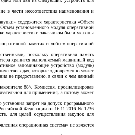
одно или два из следующих устройств для
ие в части несоответствия наименования и
закупки» содержится характеристика «Объем
 «Объем установленного модуля оперативной
 же характеристики заказчиком были указаны
 оперативной памяти» и «объем оперативной
ественными, поскольку оперативная память
ьютера хранится выполняемый машинный код
ативное запоминающее устройство (модуль)
личество задач, которые одновременно может
ия не предоставлено, в связи с чем данный
накопителе 88^, Комиссия, проанализировав
бязательной для применения, а потому может
о установил запрет на допуск программного
Российской Федерации от 16.11.2016 № 1236
ств, для целей осуществления закупок для
овленная операционная система» не является