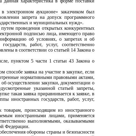
на данная характеристика в форме поставки
 в электронном аукционе» заказчиком был
новлении запрета на допуск программного
осударственных и муниципальных нужд».
и путем проведения открытых конкурентных
лектронной подписью лица, имеющего право
информацию об условиях, о запретах и об
осударств, работ, услуг, соответственно
лены в соответствии со статьей 14 Закона о
ле, пунктом 5 части 1 статьи 43 Закона о
м способе заявка на участие в закупке, если
мотренные нормативными правовыми актами,
ии об осуществлении закупки, документации о
дусмотренные указанной статьей запреты,
пке такая заявка приравнивается к заявке, в
пы иностранных государств, работ, услуг,
к товарам, происходящим из иностранного
ываемым иностранными лицами, применяется
оответственно выполняемыми, оказываемыми
ой Федерации.
, обеспечения обороны страны и безопасности