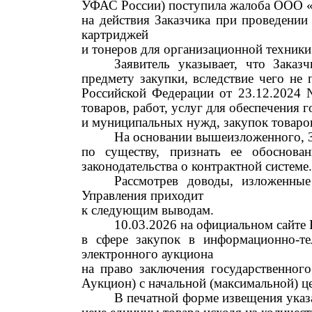
УФАС России) поступила жалоба
ООО «
на действия Заказчика
при проведени
картриджей
и тонеров для организационной техники
Заявитель указывает, что Зака
предмету закупки, вследствие
чего
не п
Российской Федерации от 23
.12.
2024
товаров, работ, услуг для обеспечения 
и муниципальных нужд, закупок товаро
На основании вышеизложенного, З
по существу, признать ее обоснова
законодательства о контрактной системе.
Рассмотрев доводы, изложенные
Управления приходит
к следующим выводам.
10
.0
3
.2026
на официальном сайте
в сфере закупок в информационно-те
электронного аукциона
на право заключения государственног
Аукцион
)
с начальной (максимальной) ц
В печатной форме извещения указа