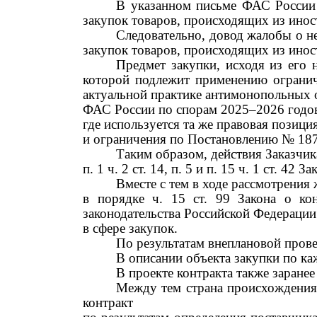
В указанном письме ФАС России 
закупок товаров, происходящих из инос
Следовательно, довод жалобы о н
закупок товаров, происходящих из инос
Предмет закупки, исходя из его 
которой подлежит применению огранич
актуальной практике антимонопольных о
ФАС России по спорам 2025–2026 годов
где используется та же правовая позици
и ограничения по Постановлению № 187
Таким образом, действия Заказчик
п.
1
ч.
2
ст.
14,
п.
5 и
п.
15
ч.
1
ст.
42 Зак
Вместе с тем в ходе рассмотрени
в порядке
ч.
15
ст.
99 Закона о конт
законодательства Российской Федерации
в сфере закупок.
По результатам внеплановой пров
В описании объекта закупки по к
В проекте контракта также заране
Между тем страна происхождения 
контракт