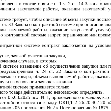
ановлены в соответствии с
п.
1
ч.
2
ст.
14
Закона о ко
лнении закупаемой работы, оказании закупаемой у
истеме требует, чтобы описание объекта закупки носил
1 ст. 33 Закона о контрактной системе при
описании явл
ии закупаемой работы, оказании закупаемой услуги)
 о контрактной системе
запрет, ограничение или преи
онтрактной системе контракт
заключается на услови
пке, заявкой участника закупки,
лючением случаев, в которых
й системе
извещение об осуществлении закупки или п
 предусмотренном
ч.
24
ст.
22
Закона о контрактной 
ляемого товара, объема выполняемой работы, оказыва
луги на основании заявок заказчика.
актной системе применяется только
емого товара действительно невозможно определить.
и от 05.03.2025
исх.
№
1
, приложенного к жалобе, кар
стройств относятся к коду ОКПД 2 26.20.40.120 «
озицию 205 приложения № 2 к Постановлению № 1875.