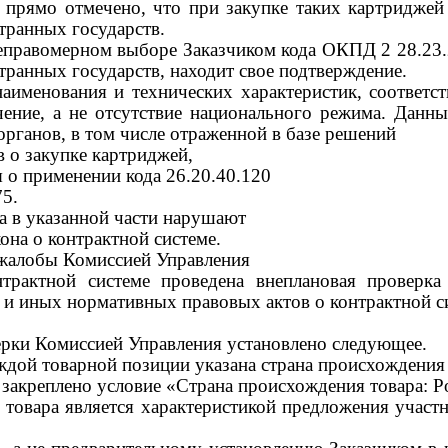
прямо отмечено, что при закупке таких картриджей 
транных государств.
еправомерном выборе Заказчиком кода ОКПД 2 28.23.
транных государств, находит свое подтверждение.
наименования и технических характеристик, соответс
ение, а не отсутствие национального режима. Данны
рганов, в том числе отраженной в базе решений
 о закупке картриджей,
я о применении кода 26.20.40.120
5.
а в указанной части нарушают
она о контрактной системе.
я жалобы Комиссией Управления
рактной системе проведена внеплановая проверка
 и иных нормативных правовых актов о контрактной с
ерки Комиссией Управления установлено следующее.
аждой товарной позиции указана страна происхождения
е закреплено условие «Страна происхождения товара: 
товара является характеристикой предложения участ