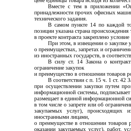
цене единицы товара исходя из количест
Вместе с тем в приложении «Оп
принадлежности прочих офисных машин»,
технического задания.
В самом пункте 14 по каждой то
позиции указана страна происхождения
в проекте контракта закреплено услови
При этом
,
в извещении о закупке 
о преимуществах, запретах и ограничен
из иностранных государств, в соответст
В силу
ст.
14 Закона о контрактн
ограничение закупок
и преимущество в отношении товаров р
В соответствии с п. 15 ч. 1 ст. 42
п
ри осуществлении закупки путем про
информационной системы, подписывает 
размещает в единой информационной си
в том числе
о запрете или об ограничен
закупаемых услуг), происходящих из
иностранными лицами,
о преимуществе в отношении товаров р
оказании закупаемых
услуг), работ, у