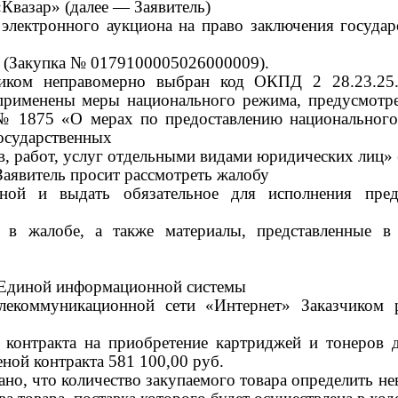
Квазар»
(далее — Заявитель)
и
электронного аукциона на право заключения государ
 (
Закупка
№ 0179100005026000009)
.
зчиком неправомерно выбран код ОКПД 2 28.23.25.
рименены меры национального режима, предусмот
№
1875
«
О мерах по предоставлению национального
государственных
в, работ, услуг отдельными видами юридических лиц
»
аявитель просит рассмотреть жалобу
нной и выдать обязательное для исполнения пре
 в жалобе, а также материалы, представленные в
 Единой информационной системы
лекоммуникационной сети «Интернет» З
аказчиком
о контракта на приобретение картриджей и тонеров 
еной контракта
581 100,00
руб.
но, что количество закупаемого товара определить не