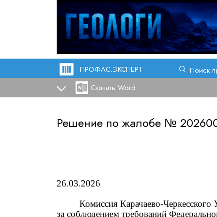
ПРОФАС.ЭКСПЕРТ
Поиск п
Скачать Word
Решение по жалобе №
20260
26
.0
3
.2026
Комиссия Карачаево-Черкесского
за соблюдением требований
Федеральног