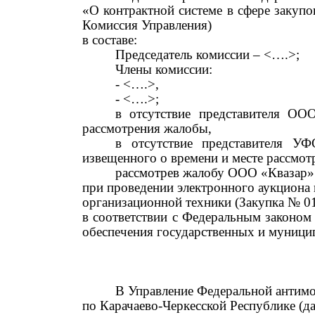
«О контрактной системе в сфере закуп
Комиссия Управления)
в составе:
Председатель комиссии ‒ <….>;
Члены комиссии:
- <….>,
- <….>;
в
отсутствие
представителя ООО
рассмотрения жалобы
,
в отсутствие представителя
УФС
извещенного о времени и месте рассмо
рассмотрев жалобу ООО «Квазар» 
при проведении электронного аукциона 
организационной техники (
Закупка
№ 01
в соответствии с Федеральным законом 
обеспечения государственных и муницип
В Управление Федеральной антим
по Карачаево-Черкесской Республике (д