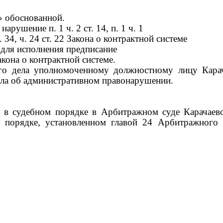
 обоснованной
.
ка нарушение
п.
1
ч.
2
ст.
14,
п.
1
ч.
1
.
34
,
ч.
24
ст.
22
Закона
о контрактной системе
 для исполнения предписание
кона о контрактной системе.
его дела уполномоченному должностному лицу Кара
ела об административном правонарушении.
в судебном порядке в Арбитражном суде Карачаево
в порядке, установленном главой 24 Арбитражного 