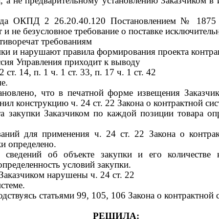
, а не предварительному установлению Заказчиком в 
ода ОКПД 2 26.20.40.120 Постановлением № 1875 
т и не безусловное требование о поставке исключитель
отиворечат требованиям
пки и нарушают правила формирования проекта контра
сия Управления приходит к выводу
2
ст.
14,
п.
1
ч.
1
ст.
33,
п.
17
ч.
1
ст.
42
е.
ановлено, что в
печатной форме извещения Заказчик 
енил конструкцию
ч.
24
ст.
22 Закона о контрактной сис
а закупки Заказчиком по каждой позиции товара оп
ований для применения
ч.
24
ст.
22 Закона о контрак
ки определено.
 сведений об объекте закупки и его количестве 
определенность условий закупки.
и Заказчиком нарушены
ч.
24
ст.
22
стеме.
дствуясь статьями 99, 105, 106 Закона о контрактной
РЕШИЛА: