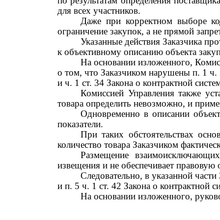
по результатам определения поставщика
для всех участников.
Даже при корректном выборе к
ограничение закупок, а не прямой запре
Указанные действия Заказчика пр
к объективному описанию объекта заку
На основании изложенного, Комис
о том, что
Заказчиком нарушены
п.
1
ч.
и
ч.
1
ст.
34 Закона о контрактной систем
Комиссией Управления также уст
товара определить невозможно, и прим
Одновременно в описании объект
показатели.
При таких обстоятельствах осн
количество товара Заказчиком фактичес
Размещение взаимоисключающих
извещения и не обеспечивает правовую 
Следовательно, в указанной част
и
п.
5
ч.
1
ст.
42 Закона о контрактной си
На основании изложенного, руково