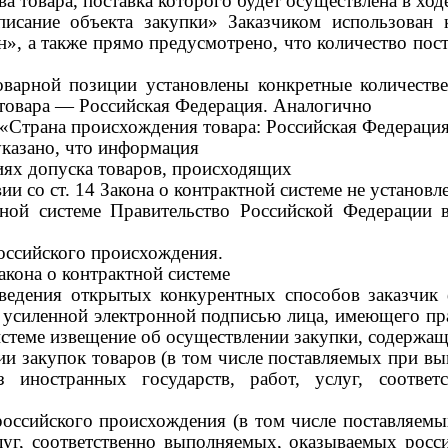
ва товара, поставка которого будет осуществлена в ход
исание объекта закупки» Заказчиком использован
 а также прямо предусмотрено, что количество поста
варной позиции установлены конкретные количестве
 товара — Российская Федерация. Аналогично
е «Страна происхождения товара: Российская Федерация
указано, что информация
иях допуска товаров, происходящих
вии со
ст.
14 Закона о контрактной системе не установле
ой системе Правительство Российской Федерации вп
оссийского происхождения
.
 Закона о контрактной системе
ведения открытых конкурентных способов заказчик
усиленной электронной подписью лица, имеющего прав
стеме извещение об осуществлении закупки, содержа
ии закупок товаров (в том числе поставляемых при в
 иностранных государств, работ, услуг, соответ
оссийского происхождения (в том числе поставляемы
слуг, соответственно выполняемых, оказываемых росс