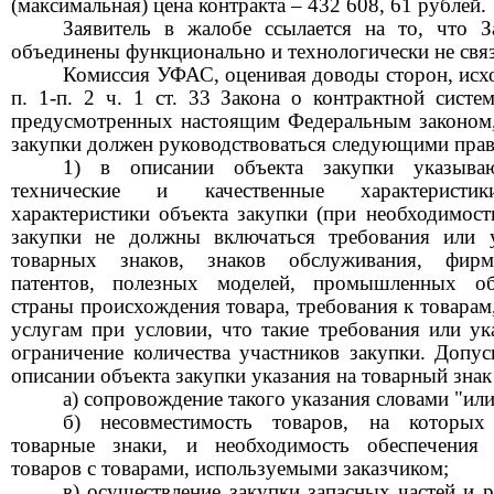
(максимальная) цена контракта –
432 608, 61
рублей.
Заявитель
в жалобе ссылается на то, что З
объединены функционально и технологически не свя
Комиссия УФАС, оценивая доводы сторон, исход
п. 1-п. 2 ч. 1 ст. 33 Закона о контрактной систем
предусмотренных настоящим Федеральным законом,
закупки должен руководствоваться следующими пра
1) в описании объекта закупки указываю
технические и качественные характеристики
характеристики объекта закупки (при необходимост
закупки не должны включаться требования или 
товарных знаков, знаков обслуживания, фирм
патентов, полезных моделей, промышленных об
страны происхождения товара, требования к товарам
услугам при условии, что такие требования или ук
ограничение количества участников закупки. Допус
описании объекта закупки указания на товарный зна
а) сопровождение такого указания словами "или
б) несовместимость товаров, на которых
товарные знаки, и необходимость обеспечения 
товаров с товарами, используемыми заказчиком;
в) осуществление закупки запасных частей и 