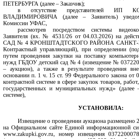
ПЕТЕРБУРГА
(далее –
Заказчик
)
;
в отсутствие представителей
ИП
К
ВЛАДИМИРОВИЧ
А
(далее – Заявитель)
уведом
Комиссии УФАС
,
рассмотрев посредством системы видеоко
Заявителя
(вх. №
4531/26 от 04.03.2026) на де
САД № 4 КРОНШТАДТСКОГО РАЙОНА САНКТ-ПЕ
Контрактный управляющий),
при определении (под
путем проведения закупки на
п
оставк
у
компьютерн
нужд ГБДОУ детский сад № 4 (извещение №
037220
–
аукцион
), а также в результате проведения вн
основании п. 1 ч. 15 ст. 99 Федерального закона от
контрактной системе в сфере закупок товаров, работ
государственных и муниципальных нужд» (далее 
системе),
УСТАНОВИЛА:
Извещение о проведении
аукциона
размещено
на Официальном сайте Единой информационной си
www.
zakupki
.
gov
.ru, номер извещения
037220007