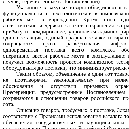
случаи,
перечисленные в Постановлении).
Указанные в закупке товары объединяются в 
функциональной и технологической взаимосвязан
рабочих мест в учреждении. Кроме этого, еди
логистические издержки за счёт сокращения затра
приёмку и складирование; упрощается администрир
один поставщик, единый график поставки и гарант
сокращаются сроки развёртывания инфраст
одновременная поставка всего комплекса обо
оперативно ввести рабочие места в эксплуатацию;
получает возможность провести комплексное тести
оборудования до поставки, что минимизирует р
иски 
Таким образом, объединение в один лот товар
не противоречит законодательству при налич
обоснования и отсутствии признаков ограни
Преференции, предусмотренные Постановление
сохраняются в отношении товаров российског
о пр
лота.
Описание товаров, требуемых к поставке, Зак
соответствии с Правилами использования каталога то
обеспечения государственных и муниципальных
постановлением Правительства Российской Федераци