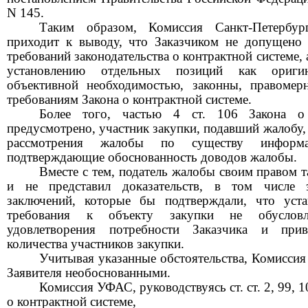
N 145.
Таким образом, Комиссия Санкт-Петербу
прихо
дит к выводу, что З
аказчиком не допущено 
требований законодательства о контрактной системе,
установлению отдельных позиций как оригин
объективной необходимостью, законны, правомер
требованиям Закона о контрактной системе.
Более того, частью 4 ст. 106 Закона о 
предусмотрено, участник закупки, подавший жалобу, 
рассмотрения жалобы по существу информ
подтверждающие обоснованность доводов жалобы.
Вместе с тем, податель жалобы своим правом т
и не представил доказательств, в том числе э
заключений, которые бы подтверждали, что уст
требования к объекту закупки не обусловл
удовлетворения потребности З
аказчика и при
количества участников закупки.
Учитывая указанные обстоятельства,
Комиссия
З
аявителя необоснованными.
Комиссия УФАС, руководствуясь ст. ст. 2, 99, 1
о контрактной системе,