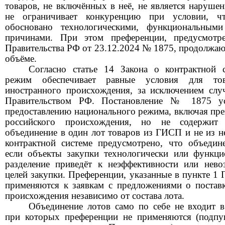
товаров, не включённых в неё, не является нарушен
не ограничивает конкуренцию при условии, чт
обосновано технологическими, функциональным
причинами. При этом преференции, предусмотр
Правительства РФ от 23.12.2024 № 1875, продолжа
ю
объёме.
Согласно статье 14
Закона о контрактной 
режим обеспечивает равные условия для тов
иностранного происхождения, за исключением слу
Правительством РФ. Постановление № 1875 ус
предоставлению национального режима, включая пр
российского происхождения, но не содержит
объединение в один лот товаров из ГИСП и не из н
контрактной системе
предусмотрено, что объедине
если объекты закупки
технологически или функци
разделение приведёт к неэффективности или нев
целей закупки. Преференции, указанные в пункте 1
применяются к заявкам с предложениями о поставк
происхождения независимо от состава лота.
Объединение лотов само по себе не входит в
при которых преференции не применяются (подпу