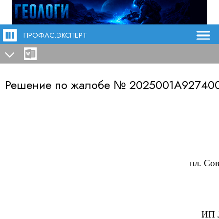
ПРОФАС.ЭКСПЕРТ
Решение по жалобе №
2025001А92740
пл. Сов
ИП