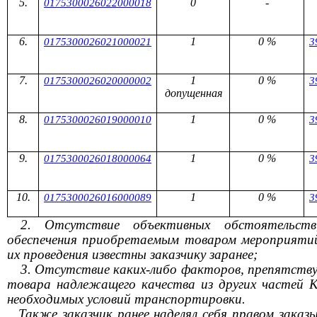
0
-
0175300026022000018
1
0 %
0175300026021000021
3
1
0 %
0175300026020000002
3
допущенная
1
0 %
0175300026019000010
3
1
0 %
0175300026018000064
3
1
0 %
0175300026016000089
3
2. Отсутствие объективных обстоятельст
обеспечения приобретаемым товаром мероприятий,
их проведения известны заказчику заранее;
3. Отсутствие каких-либо факторов, препятств
товара надлежащего качества из других частей К
необходимых условий транспортировки.
Также заказчик ранее наделял себя правом заказ