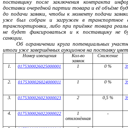
поставщику после заключения контракта инфо
доставки очередной партии товара и её объёме бу
до подачи заявки, чтобы к моменту подачи заявк
уже был собран и загружен в транспортное с
транспортировки, либо при приёмке товара реаль
не будет фиксироваться и к поставщику не 
санкции.
Об ограничении круга потенциальных участ
итоги уже завершённых аукционов на поставку цвет
Номер извещения
Кол-во
Снижение
заявок
1
0 %
0175300026025000001
3
1
0 %
0175300026024000011
3
2
0,5 %
0175300026023000023
3
1
-
0175300026022000022
отклонённая