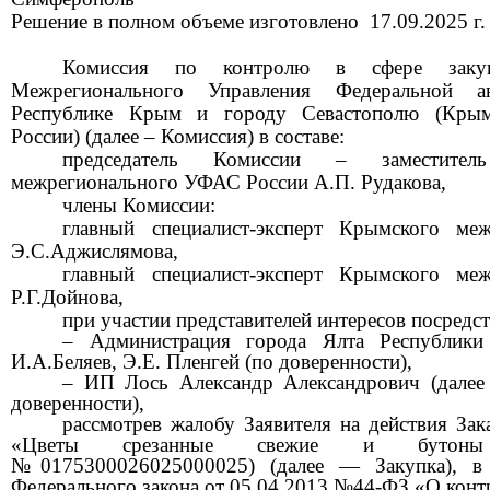
Решение в полном объеме изготовлено
17
.0
9
.2025 г.
Комиссия по контролю в сфере заку
Межрегионального Управления Федеральной 
Республике Крым и городу Севастополю (
Кры
России) (далее – Комиссия) в составе:
председатель Комиссии – заместител
межрегионального
УФАС России А.П. Рудакова,
члены Комиссии:
главный
специалист-эксперт Кр
ымского
ме
Э.С.Аджислямова
,
главный
специалист-эксперт Крымского
меж
Р.Г.Дойнова
,
при участии представителей интересов посредс
–
Администрация города Ялта Республики
И.А.Беляев, Э.Е. Пленгей
(по доверенности),
–
ИП Лось Александр Александрович
(дале
доверенности)
,
рассмотрев жалобу Заявителя на действия Зак
«Цветы срезанные свежие и бутоны
№0175300026025000025
) (далее — Закупка), в
Федерального закона от 05.04.2013 №44-ФЗ «О контр