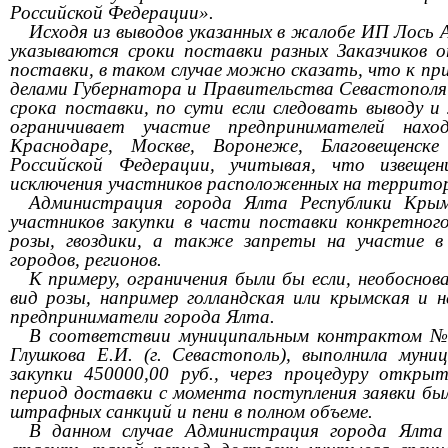
Российской Федерации».
Исходя из выводов указанных в жалобе ИП Лось А
указываются сроки поставки разных Заказчиков 
поставки, в таком случае можно сказать, что к п
делами Губернатора и Правительства Севастополя 
срока поставки, по сути если следовать выводу и 
ограничивает участие предпринимателей нахо
Краснодаре, Москве, Воронеже, Благовещенск
Российской Федерации, учитывая, что извещен
исключения участников расположенных на террито
Администрация города Ялта Республики Крым
участников закупки в части поставки конкретног
розы, гвоздики, а также запреты на участие в 
городов, регионов.
К примеру, ограничения были бы если, необоснов
вид розы, например голландская или крымская и 
предприниматели города Ялта.
В соответствии муниципальным контрактом №
Глушкова Е.И. (г. Севастополь), выполнила мун
закупки 450000,00 руб., через процедуру откры
период доставки с момента поступления заявки был
штрафных санкций и пени в полном объеме.
В данном случае Администрация города Ялта