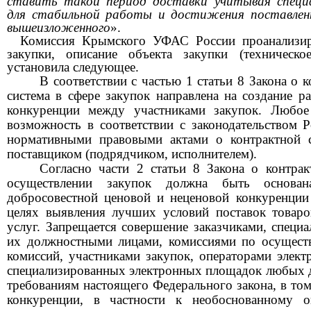
ставить такой период доставки учитывая спец
для стабильной работы и достижения поставленн
вышеизложенного
».
Комисси
я Крымского
УФАС России
проанализи
закупки, описание объекта закупки (техническо
установила следующее.
В соответствии с ч
астью
1 ст
атьи
8 Закона о к
система в сфере закупок направлена на создание р
конкуренции между участниками закупок. Любое 
возможность в соответствии с законодательством
нормативными правовыми актами о контрактной с
поставщиком (подрядчиком, исполнителем).
Согласно ч
асти
2 ст
атьи
8 Закона о контрак
осуществлении закупок должна быть основа
добросовестной ценовой и неценовой конкуренции
целях выявления лучших условий поставок товаро
услуг. Запрещается совершение заказчиками, специ
их должностными лицами, комиссиями по осуществ
комиссий, участниками закупок, операторами элек
специализированных электронных площадок любых д
требованиям настоящего Федерального закона, в то
конкуренции, в частности к необоснованному о