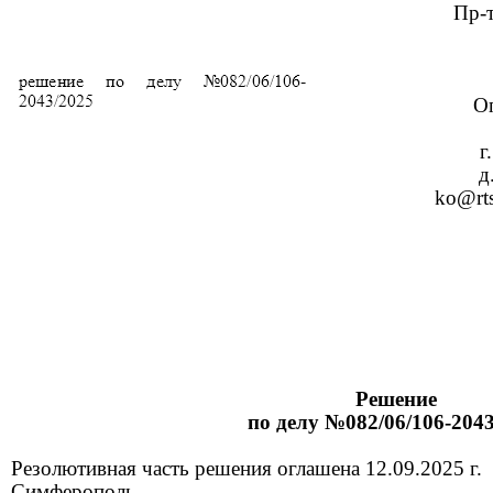
Пр-т
О
г
д
ko@rts
Решение
по делу №082/06/106-
204
Резолютивная часть решения оглашена
12
.0
9
.2025 г.
Симферополь