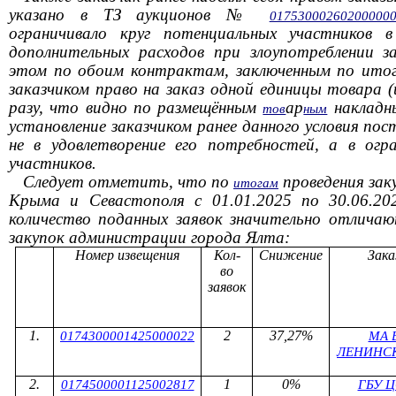
указано в ТЗ аукционов №
01753000260200000
ограничивало круг потенциальных участников в
дополнительных расходов при злоупотреблении з
этом по обоим контрактам, заключенным по итог
заказчиком право на заказ одной единицы товара (
разу, что видно по размещённым
ар
накладн
тов
ным
установление заказчиком ранее данного условия по
не в удовлетворение его потребностей, а в огр
участников.
Следует отметить, что по
проведения зак
итогам
Крыма и Севастополя с 01.01.2025 по 30.06.2
количество поданных заявок значительно отлича
закупок администрации города Ялта:
Номер извещения
Кол-
Снижение
Зака
во
заявок
2
37,27%
0174300001425000022
МА 
ЛЕНИНС
1
0%
0174500001125002817
ГБУ 