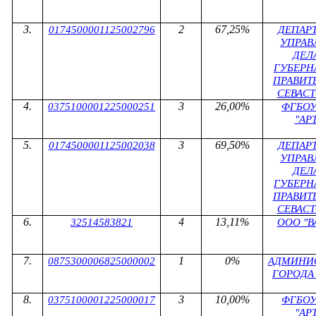
2
67,25%
0174500001125002796
ДЕПАР
УПРАВ
ДЕЛ
ГУБЕРН
ПРАВИТ
СЕВАС
3
26,00%
0375100001225000251
ФГБОУ
"АР
3
69,50%
0174500001125002038
ДЕПАР
УПРАВ
ДЕЛ
ГУБЕРН
ПРАВИТ
СЕВАС
4
13,11%
32514583821
ООО "В
1
0%
0875300006825000002
АДМИНИ
ГОРОДА
3
10,00%
0375100001225000017
ФГБОУ
"АР