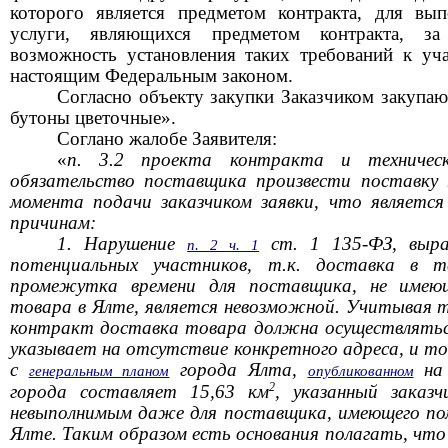
которого является предметом контракта, для вы
услуги, являющихся предметом контракта, за
возможность установления таких требований к уч
настоящим Федеральным законом.
Согласно объекту закупки Заказчиком закупаю
бутоны цветочные».
Соглано жалобе Заявителя:
«
п. 3.2 проекта контракта и техническ
обязательство поставщика произвести поставку 
момента подачи заказчиком заявки, что являетс
причинам:
1. Нарушение
ст. 1 135-ФЗ, выраз
п. 2 ч. 1
потенциальных участников, т.к. доставка в те
промежутка времени для поставщика, не имеющ
товара в Ялте, является невозможной. Учитывая то
контракт доставка товара должна осуществляться
указывает на отсутствие конкретного адреса, и т
с
города Ялта,
на 
генеральным планом
опубликованном
2
города составляет 15,63 км
, указанный заказ
невыполнимым даже для поставщика, имеющего пом
Ялте. Таким образом есть основания полагать, что