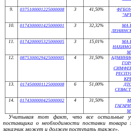
3
41,50%
0375100001225000008
ФГБОУ
"АР
3
32,32%
0174300001425000001
МА 
ЛЕНИНС
3
15,01%
0174200005325000005
МА 
НАХИМО
М
4
31,50%
0875300029425000005
АДМИНИ
ГОР
СИМФЕ
РЕСПУ
КР
6
51,00%
0174500001125000008
ДТ
СЕВАС
4
31,50%
0174300000425000002
М
ГАГАР
М
Учитыва
я
тот факт, что все остальные уч
поставщика о необходимости поставки товара з
заказчик может и должен поступать также».