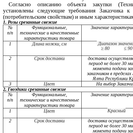
Согласно описанию объекта закупки (Техни
установлены следующие т
ребования Заказчика к 
(потребительским свойствам) и иным характеристикам
1.
Розы срезанные свежие
№
Функциональные,
Значение характери
п/п
технические и качественные
характеристики товара
Диапазон значен
1
Длина ножки, см
≥ 80
≤ 90
2
Срок доставки
доставка осуществля
период не более 30 м
момента подачи за
заказчиком в пределах
Ялта Республики 
3
Цвет
На выбор Заказчи
2
. Гвоздики срезанные свежие
№
Функциональные,
Значение характери
п/п
технические и качественные
характеристики товара
Красный
1
Цвет
2
Срок доставки
доставка осуществля
период не более 30 м
момента подачи за