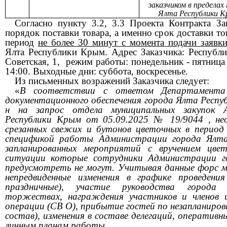
заказчиком в пределах
Ялта Республики 
Согласно пункту 3.2, 3.3 Проекта Контракта З
порядок поставки товара, а именно с
рок доставки то
период
не более 30 минут с момента подачи заявк
Ялта Республики Крым. Адрес Заказчика:
Республик
Советская, 1,
режим работы: понедельник - пятница 
14:00. Выходные дни: суббота, воскресенье.
Из письменных возражений Заказчика следует:
«
В соответствии с ответом Департамента
документационного обеспечения города Ялта Респу
н на запрос отдела муниципальных закупок 
Республики Крым от 05.09.2025 № 19/9044 , не
срезанных свежих и бутонов цветочных в период 
спецификой работы Администрации города Ялта
запланированных мероприятий с вручением цве
ситуации которые сотрудники Администрации г
предусмотреть не могут. Учитывая данные форс 
непредвиденные изменения в графике проведен
праздничные), участие руководства города 
торжествах, награждения участников и членов и
операции (СВ О), прибытие гостей по незапланиров
состав), изменения в составе делегаций, оперативн
личным планам работы.