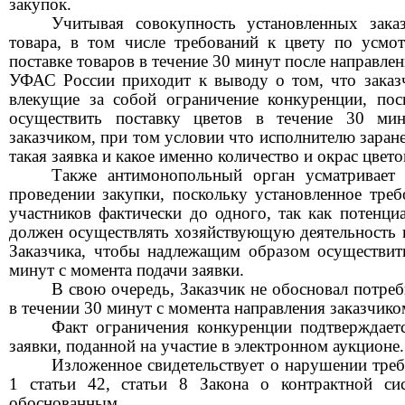
закупок.
Учитывая совокупность установленных зака
товар
а, в том числе требований к цвету по усмо
поставке товаров в течение
30 минут после направлен
УФАС России приходит к выводу о том, что заказ
влекущие за собой ограничение конкуренции, пос
осуществить поставку
цветов
в течение
30 ми
заказчиком, при том условии что исполнителю заране
такая заявка и как
ое
именно
количество и окрас
цвето
Также антимонопольный орган усматривает 
проведении закупки, поскольку установленное треб
участников
фактически
до одного, так как
потенци
должен
осуществлять хозяйствующую деятельность
Заказчик
а
,
чтобы надлежащим образом осуществить
минут с момента подачи заявки
.
В свою очередь, Заказчик не обосновал потреб
в течении 30 минут с момента направления заказчико
Факт ограничения конкуренции подтверждает
заявки, поданной на участие в электронном аукционе.
Изложенное свидетельствует о нарушении требо
1 статьи 42,
статьи 8
Закона о контрактной си
о
боснованным.