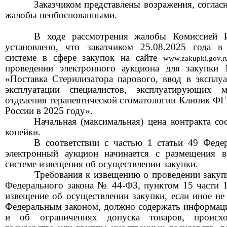
Заказчиком
представлены возражения, согла
жалобы необоснованными.
В ходе рассмотрения жалобы Комиссией 
установлено, что
заказчиком
25.08
.2025
года в 
системе в сфере закупок на сайте
www.zakupki.gov.r
проведении электронного аукциона для закупки
«Поставка Стерилизатора парового, ввод в эксплу
эксплуатации специалистов, эксплуатирующих 
отделения терапевтической стоматологии Клиник
России в 2025 году»
.
Начальная (максимальная) цена контракта со
коп
е
йки
.
В соответствии с частью 1 статьи 49 Фед
электронный аукцион начинается с размещения 
системе извещения об осуществлении закупки.
Требования к извещению о проведении закупк
Федерального закона № 44-ФЗ,
пунктом 15 части 
извещение об осуществлении закупки, если иное н
Федеральным законом, должно содержать
информац
и об ограничениях допуска товаров, происх