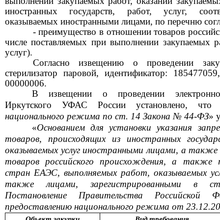
выполнении закупаемых работ, оказании закупаемы
иностранных государств, работ, услуг, соотв
оказываемых иностранными лицами, по перечню сог
- преимущество в отношении товаров российс
числе поставляемых при выполнении закупаемых р
услуг).
С
огласно извещению
о проведении зак
стерилизатор паровой, идентификатор: 18547705
00000
006.
В
извещени
и
о проведении электронно
Иркутского УФАС России установлено, что
национального режима по ст. 14 Закона № 44-ФЗ
» 
«
Основанием для установки указания запре
товаров, происходящих из иностранных государ
оказываемых услуг иностранными лицами, а также
товаров российского происхождения, а также 
стран ЕАЭС, выполняемых работ, оказываемых усл
также лицами, зарегистрированными в ст
Постановление Правительства Российской 
предоставлению национального режима от 23.12.2
Объект закупки
Вид требования