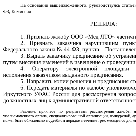
На основании вышеизложенного, руководствуясь статье
ФЗ, Комиссия
РЕШИЛА:
1. Признать жалобу ООО «
Мед ЛТО
»
частич
2. Признать
заказчика нарушившим пун
Федерального закона № 44-ФЗ,
пункта
1
Постановле
3.
Выдать
заказчику
предписание об устране
путем
внесения изменений в извещение о проведении
4.
Оператору электронной площадки о
исполнения
заказчиком
выданного предписания.
5.
Направить копии решения и предписания ст
6.
Передать материалы по жалобе уполномоч
Иркутского УФАС России для рассмотрения вопрос
должностных лиц к административной ответственнос
Решение, принятое по результатам рассмотрения жалобы на 
уполномоченного органа, специализированной организации, конкурсной, а
может быть обжаловано в судебном порядке в течение трех месяцев со дня е