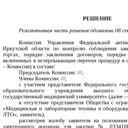
РЕШЕНИЕ
Резолютивная часть решения объявлена
0
8 с
Комиссия Управления Федеральной ант
Иркутской области по контролю соблюдения зако
торгах, порядке заключения договоров, порядке
включенных в исчерпывающие перечни процедур в сф
– Комиссия) в составе:
Председатель Комиссии:
///
;
Члены Комиссии: ///;
с участием
представител
я
Федерального гос
образовательного учреждения высшего об
государственный медицинский университет»
(далее —
в отсутствие представителя
Общества с огра
«
Медицинская и лабораторная техника и оборудова
ЛТО
»
,
заявитель)
,
рассмотрев
жалобу
заявителя на положени
электронного аукциона для закупки № 0334100