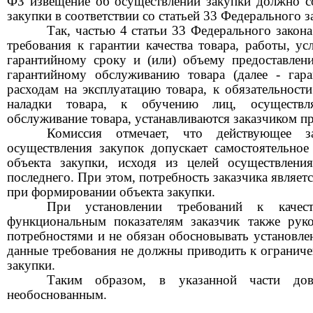
ФЗ извещение об осуществлении закупки должно с
закупки в соответствии со статьей 33 Федерального 
Так, ча
сть
ю
4 статьи 33 Федерального зако
т
ребования к гарантии качества товара, работы, ус
гарантийному сроку и (или) объему предоставлени
гарантийному обслуживанию товара (далее - гара
расходам на эксплуатацию товара, к обязательност
наладки товара, к обучению лиц, осуществл
обслуживание товара, устанавливаются заказчиком п
Комиссия отмечает, что действующее за
осуществления закупок допускает самостоятельно
объекта закупки, исходя из целей осуществлени
последнего. При этом, потребность
з
аказчика являе
при формировании объекта закупки.
П
ри установлении требований к качес
функциональным показателям
з
аказчик также рук
потребностями и не обязан обосновывать установле
данные требования не должны приводить к ограниче
закупки.
Таким образом, в указанной части до
необоснован
ным
.