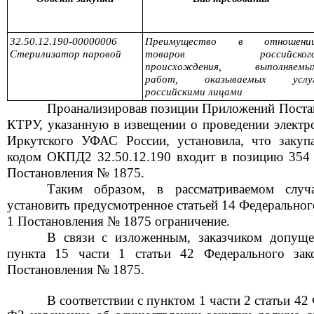
32.50.12.190-00000006
Преимущество в отношени
Стерилизатор паровой
товаров российског
происхождения, выполняемы
работ, оказываемых услу
российскими лицами
Проанализировав позиции Приложений Поста
КТРУ, указанн
ую
в извещении о проведении электр
Иркутского УФАС России, установила,
что закуп
кодом ОКПД2
32.50.12.190
входит
в
позицию
354
Постановления № 1875.
Таким образом, в рассматриваемом слу
устан
о
в
ить
предусмотренное статьей 14 Федеральног
1 Постановления № 1875 ограничение.
В связи с изложенным, заказчиком
допущ
пункта 15 части 1 статьи 42
Федерального з
Постановления
№
1875.
В соответствии с пунктом
1 части 2 статьи 42