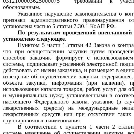
0312100003625000075
требований к участ
обоснованным.
Указанн
о
е нарушени
е
законодательства о кон
признаки административного правонарушения от
установлена частью 5 статьи 7.30.1
КоАП РФ
.
По результатам проведенной внеплановой
установ
лено следующее.
П
унктом 5 части 1 статьи 42 Закона о контра
что при осуществлении закупки путем проведен
способов заказчик формирует с использование
системы, подписывает усиленной электронной подп
действовать от имени заказчика, и размещает в еди
извещение об осуществлении закупки, содержащее, 
объекта закупки, информация (при наличии), п
использования каталога товаров, работ, услуг для 
и муниципальных нужд, установленными в соответс
настоящего Федерального закона, указание (в слу
лекарственных средств) на международные непа
лекарственных средств или при отсутствии таких
группировочные наименования.
В соответствии с пунктом 1 части 2 стать
системе извещение об осуществлении закупки, ес