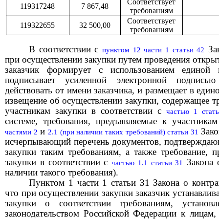
Соответствует
119317248
7 867,48
требованиям
Соответствует
119322655
32 500,00
требованиям
В соответствии с
Зак
пунктом 12 части 1 статьи 42
при осуществлении закупки путем проведения откры
заказчик формирует с использованием единой 
подписывает усиленной электронной подпись
действовать от имени заказчика, и размещает в еди
извещение об осуществлении закупки, содержащее т
участникам закупки в соответствии с
частью 1 стат
системе, требования, предъявляемые к участникам
и
Зако
частями 2
2.1 (при наличии таких требований) статьи 31
исчерпывающий перечень документов, подтверждающ
закупки таким требованиям, а также требование, п
закупки в соответствии с
Закона о
частью 1.1 статьи 31
наличии такого требования).
П
унктом 1 части 1 статьи 31 Закона о контра
что
при осуществлении закупки заказчик устанавлива
закупки о соответствии требованиям, установ
законодательством Российской Федерации к лицам