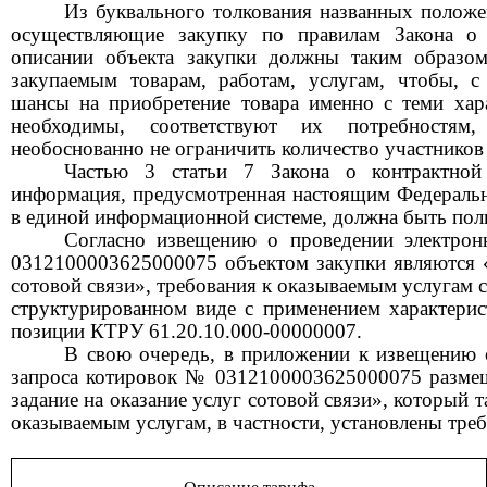
Из буквального толкования названных положен
осуществляющие закупку по правилам Закона о 
описании объекта закупки должны таким образом
закупаемым товарам, работам, услугам, чтобы, с
шансы на приобретение товара именно с теми хар
необходимы, соответствуют их потребностя
необоснованно не ограничить количество участников
Ч
астью
3
статьи 7 Закона о контрактной 
и
нформация, предусмотренная настоящим Федераль
в единой информационной системе, должна быть пол
Согласно извещению о проведении электрон
0312100003625000075 объектом закупки являются 
сотовой связи», требования к оказываемым услугам 
структурированном виде
с применением характерис
позиции КТРУ
61.20.10.000-00000007.
В свою очередь, в
приложении к извещению о
запроса котировок № 0312100003625000075 размещ
задание на оказание услуг сотовой связи», который 
оказываемым услугам,
в частности, установлены треб