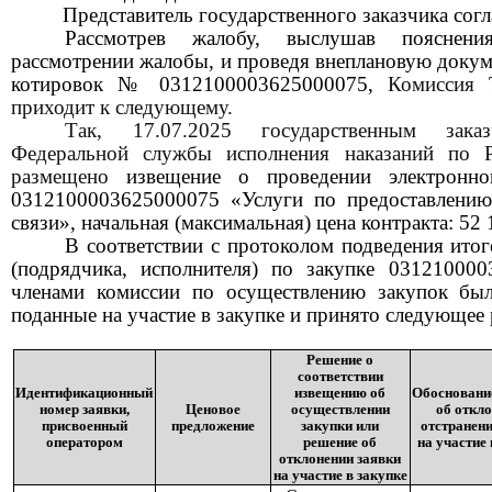
Представитель государственного заказчика сог
Рассмотрев жалобу, выслушав пояснен
рассмотрении жалобы, и проведя внеплановую доку
коти
р
овок
№ 0312100003625000075
,
Комиссия 
приходит к следующему.
Т
ак,
17.07.2025
государственн
ым
заказ
Федеральной
службы исполнения наказаний по 
размещено
извещени
е
о проведении электронн
0312100003625000075 «Услуги по предоставлен
связи», начальная (максимальная) цена контракта: 52 
В
соответствии с протоколом
подведения итог
(подрядчика, исполнителя) по закупке 0312100
членами
комиссии по осуществлению закупок был
поданные на участие в закупке и принят
о
следующ
е
е
Решение о
соответствии
Идентификационный
извещению об
Обосновани
номер заявки,
Ценовое
осуществлении
об откло
присвоенный
предложение
закупки или
отстранени
оператором
решение об
на участие 
отклонении заявки
на участие в закупке