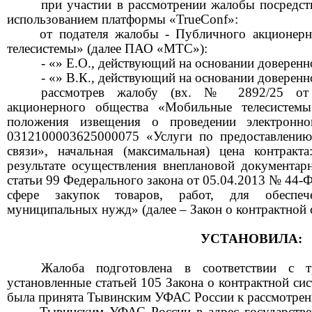
при участии в рассмотрении жалобы
посредс
использованием платформы «TrueConf»:
от
подателя жалобы - Публичного акционер
телесистемы» (далее ПАО «МТС»):
- «»
Е.О.
,
действующ
ий
на основании доверенн
- «» В.К.,
действующ
ий
на основании доверенн
ра
ссмотрев жалобу
(вх. № 2892/25 от 
акционерного общества «Мобильные телесистем
положения извещения о проведении электронн
0312100003625000075 «Услуги по предоставлению
связи», начальная (максимальная) цена контрак
результате осуществления внеплановой документар
статьи 99 Федерального закона от 05.04.2013 № 44-
сфере закупок товаров, работ, для обеспеч
муниципальных нужд» (далее – Закон о контрактной 
УСТАНОВИЛА:
Жалоба подготовлена в соответствии с 
установленные статьей 105 Закона о контрактной сис
была принята Тывинским УФАС России к рассмотре
Тывинским УФАС России в адрес
государств