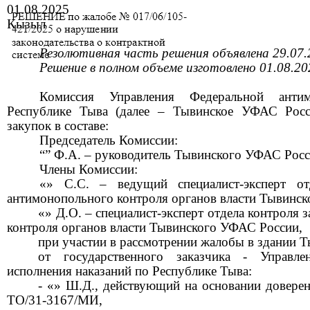
01
.
0
8
.202
5
Кызыл
Резолютивная часть решения объявлена
29
.
0
7
Решение в полном объеме изготовлено
01
.
0
8
.20
Комиссия Управления Федеральной ант
Республике Тыва (далее – Тывинское УФАС Росс
закупок в составе:
Председатель Комиссии:
“”
Ф.А.
– руководител
ь
Тывинского УФАС Росс
Члены Комиссии:
«»
С.С.
– ведущий специалист-эксперт от
антимонопольного контроля органов власти
Тывинск
«» Д.О.
– специалист-эксперт отдела контроля 
контроля органов власти Тывинского УФАС Росси
и,
при участии в рассмотрении жалобы
в здании 
от
государственного
заказчика - Управле
исполнения наказаний по Республике Тыва:
- «»
Ш.Д
.,
действующ
ий
на основании довере
ТО/31-3167/МИ,