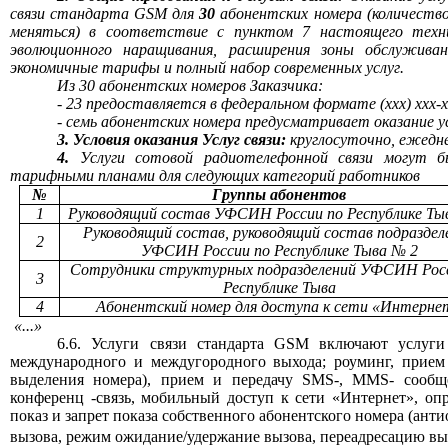
связи стандарта
GSM
для
30
абонентских номера (количеств
меняться) в соответствие с пунктом 7 настоящего техни
эволюционного наращивания, расширения зоны обслужива
экономичные тарифы и полный набор современных услуг.
Из 30 абонентских номеров Заказчика:
- 23 предоставляется в федеральном формате
(ххх) ххх-
- семь абонентских номера предусматривает оказание у
3. Условия оказания Услуг связи:
круглосуточно, ежедне
4.
Услуги сотовой радиотелефонной связи могут б
тарифными планами для следующих категорий работников
№
Группы абонентов
1
Руководящий состав УФСИН России по Республике Ты
Руководящий состав, руководящий состав подраздел
2
УФСИН России по Республике Тыва № 2
Сотрудники структурных подразделений УФСИН Рос
3
Республике Тыва
4
Абонентский номер для доступа к сети «Интерне
«...»
6.6. Услуги связи стандарта
GSM
включают услуги
межд
ународного и междугородного выхода; роуминг, п
рием
выделения номера), прием и передачу SMS-, MMS- сооб
конференц -связь,
мобильный доступ к сети «Интернет»
,
опр
показ и запрет показа собственного абоне
нтского номера (анти
вызова, режим ожидание/удержание вызова, переадресацию вы