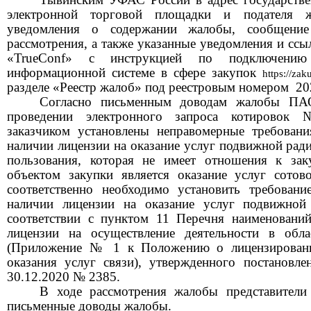
электронной торговой площадки и подателя 
уведомления о содержании жалобы, сообщени
рассмотрения, а также указанные уведомления и ссы
«Tru
eConf» с инструкцией п
о подключени
информационной сист
еме в сфере закупок
https://zak
разделе «Реестр жалоб» под реестровым номером
20
Согласно письменным доводам жалобы
ПА
проведении
электронного запроса
коти
р
овок
№ 
заказчиком установлены
неправомерные требовани
наличии
лицензи
и на оказание услуг подвижной ради
пользования
, которая не имеет отношения к зак
объектом закупки является
оказание услуг
сотов
соответственно необходимо установить требовани
наличии лицензии н
а оказание услуг подвижной
соответствии с пунктом 11 Перечня наименований
лицензии на осуществление деятельности в обла
(Приложение № 1 к Положению о лицензировании
оказания услуг связи), утвержденного постановл
30.12.2020 № 2385.
В ходе рассмотрения жалобы представите
письменные доводы жалобы.