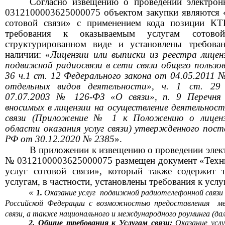
Согласно извещению о проведении электрон
0312100003625000075 объектом закупки являются 
сотовой связи» с применением кода позиции КТР
требования к оказываемым услугам сотово
структурированном виде
и установлены требова
наличии: «
Лицензии или выписки из реестра
лицен
подвижной радиосвязи в сети связи общего пользов
36 ч.1 ст. 12 Федерального закона от 04.05.2011 
отдельных видов деятельности», ч. 1 ст. 29
07.07.2003 № 126-ФЗ «О связи», п. 9 Перечня н
вносимых в лицензии на осуществление деятельност
связи (Приложение №
1 к Положению о лиценз
области оказания услуг связи) утвержденного пос
РФ от 30.12.2020 № 2385
».
В приложении к извещению о проведении элек
№ 0312100003625000075 размещен документ «Технич
услуг сотовой связи», который также содержит 
услугам,
в частности, установлены требования к услу
«
1.
Оказание услуг
подвижной радиотелефонной связ
Российской Федерации с возможностью предоставления
м
связи, а также национального и международного роуминга (дале
2. Общие требования к Услугам связи:
Оказание услу