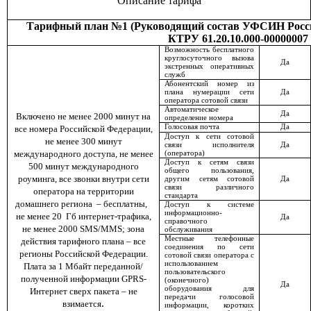
Описание
тарифа
Тарифный план №1 (Руководящий состав УФСИН Росси
КТРУ 61.20.10.000-00000007
Возможность бесплатного
круглосуточного вызова
Да
экстренных оперативных
служб
Абонентский номер из
плана нумерации сети
Да
оператора сотовой связи
Автоматическое
Да
Включено не менее 2000 минут на
определение номера
Голосовая почта
Да
все номера Российской Федерации,
Доступ к сети сотовой
не менее 300 минут
связи исполнителя
Да
международного доступа, не менее
(оператора)
Доступ к сетям связи
500 минут международного
общего пользования,
роуминга, все звонки внутри сети
другим сетям сотовой
Да
связи различного
оператора на территории
стандарта
домашнего региона
– бесплатны,
Доступ к системе
информационно-
не менее 20
Гб интернет-трафика,
Да
справочного
не менее 2000 SMS/MMS; зона
обслуживания
Местные телефонные
действия тарифного плана – все
соединения по сети
регионы Российской Федерации.
сотовой связи оператора с
использованием
Плата за 1 Мбайт переданной/
пользовательского
полученной информации GPRS-
(оконечного)
Да
оборудования для
Интернет сверх пакета – не
передачи голосовой
.
взимается
информации, коротких