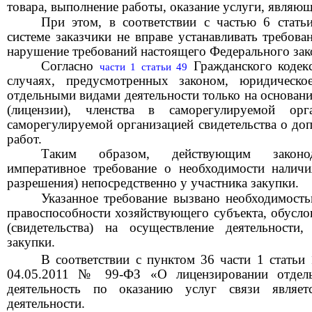
товара, выполнение работы, оказание услуги, являю
При этом, в соответствии с ч
астью
6 ст
ать
системе
з
аказчики не вправе устанавливать требова
нарушение требований настоящего Федерального зак
Согласно
Гражданского кодек
ч
асти
1 ст
атьи
49
случаях, предусмотренных законом, юридическо
отдельными видами деятельности только на основан
(лицензии), членства в саморегулируемой ор
саморегулируемой организацией свидетельства о до
работ.
Таким образом, действующим законода
императивное требование о необходимости наличия
разрешения) непосредственно у участника закупки.
Указанное требование вызвано необходимость
правоспособности хозяйствующего субъекта, обусло
(свидетельства) на осуществление деятельности
закупки.
В соответствии с п
унктом
36 ч
асти
1 ст
атьи
1
04.05.2011
№
99-ФЗ «О лицензировании отдель
деятельность по оказанию услуг связи являе
деятельности.