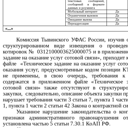
текстовых сообщений,
сообщений в формате
данных и роуминга
Мобильный интернет
Да
Ограничения вызовов
Да
Ожидание вызова
Да
Переадресация
Да
«...»
К
омиссия Тывинского УФАС России, изучив о
структурированном виде извещения о проведен
котировок №
0312100003625000075
и
в приложен
задание на оказание услуг сотовой связи»,
приходит 
файле
«Техническое задание на оказание услуг сот
оказания услуг,
предусмотренн
ые
кодом позиции
К
не применены, в свою очередь, требования к 
содержатся в приложенном файле
«Техническое 
сотовой связи»
также отсутствуют в структурир
закупки,
следовательно, описание объекта закупки п
нарушает требования
части 3 статьи 7,
пункта 1 части
1, пункта 1 части 2 статьи 42
Закона о контрактной с
Указанн
о
е нарушени
е
законодательства о кон
признаки административного правонарушения от
установлена частью 5 статьи 7.30.1
КоАП РФ
.