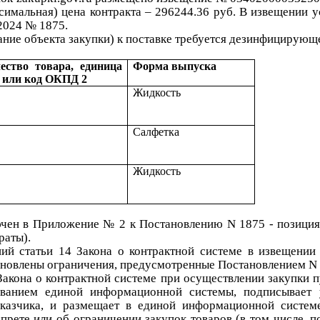
ксимальная) цена контракта –
296244.36
руб.
В извещении ус
.2024 № 1875
.
ние объекта закупки)
к поставке
требуется
дезинфицирующе
ество товара, единица
Форма выпуска
 или код ОКПД 2
Жидкость
Салфетка
Жидкость
ючен
в Приложение №
2 к Постановлению N 1875 - позици
раты
)
.
ний статьи 14 Закона о контрактной системе в извещени
новлены ограничения, предусмотренные Постановлением N 
 Закона о контрактной системе при осуществлении закупки
ованием единой информационной системы, подписывает 
казчика, и размещает в единой информационной системе
прете или об ограничении закупок товаров (в том числе, 