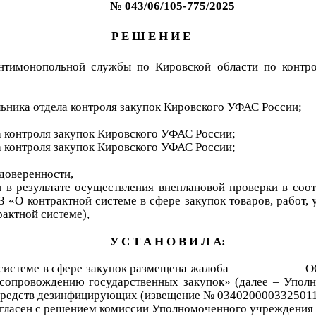
№
043/06/10
5-
775
/2025
Р Е Ш Е Н И Е
нтимонопольной службы по Кировской области по контро
льника отдела контроля закупок Кировского УФАС России;
ла контроля закупок Кировского УФАС России;
ла контроля закупок Кировского УФАС России;
 доверенности,
и в результате осуществления внеплановой проверки в соот
 «О контрактной системе в сфере закупок товаров, работ, 
рактной системе),
У С Т А Н О В И Л А:
системе в сфере закупок размещена жалоба
О
 сопровождению государственных закупок
»
(далее – Уполн
средств дезинфицирующих
(извещение №
034020000332501
огласен с решением комиссии
Уполномоченного учреждения