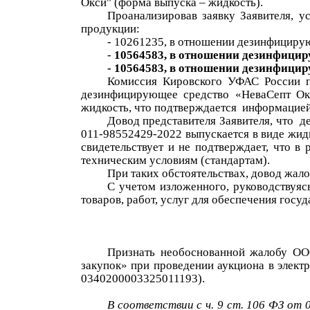
Окси" (форма выпуска – жидкость
).
Проанализировав заявку Заявителя, ус
продукции
:
-
10261235
, в отношении
дезинфициру
-
10564583, в отношении дезинфицир
-
10564583, в отношении дезинфицир
Комиссия Кировского УФАС России
дезинфицирующее средство «НеваСепт О
жидкость
,
что подтверждается
информацией 
Довод представителя Заявителя, что
д
011-98552429-2022 выпускается в виде жидк
свидетельствует и не подтверждает, что в 
техническим условиям
(стандартам)
.
При таких обстоятельствах, довод жало
С учетом изложенного, руководствуясь
товаров, работ, услуг для обеспечения гос
Признать необоснованной жалобу
ОО
закупок
»
при проведении аукциона в элект
0340200003325011193)
.
В соответствии с ч. 9 ст. 106 ФЗ от 