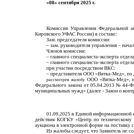
«
08
»
сентября
2
0
2
5
г.
Комиссия Управления Федеральной а
Кировского УФАС России) в составе:
Зам. председателя комиссии:
– зам. руководителя управления – нача
Членов комиссии:
– главного специалиста-эксперта отде
– главного специалиста-эксперта отде
при участии посредством ВКС:
– представителя
ООО
«
Вятка-Мед
», по
ООО
«
Вятка-Мед
»
, 
рассмотрев жалобу
Федерального закона от 05.04.2013 № 44-ФЗ
муниципальных нужд» (далее - Закон о конт
01.09.2025 в Единой информационной 
действия
КОГКУ «
Центр по техническому
аукциона в электронной форме на поставку
Из жалобы следует, что Заявитель не с