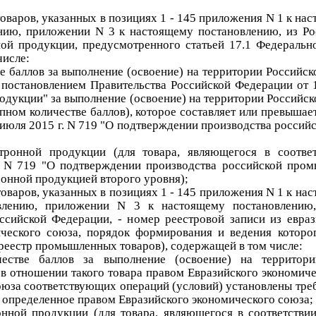
оваров, указанных в позициях 1 - 145 приложения N 1 к на
нию, приложении N 3 к настоящему постановлению, из Ро
ой продукции, предусмотренного статьей 17.1 Федеральн
числе:
е баллов за выполнение (освоение) на территории Российс
а постановлением Правительства Российской Федерации от 
дукции" за выполнение (освоение) на территории Российс
пном количестве баллов), которое составляет или превышае
 июля 2015 г. N 719 "О подтверждении производства росси
ронной продукции (для товара, являющегося в соответ
. N 719 "О подтверждении производства российской про
ронной продукцией второго уровня);
оваров, указанных в позициях 1 - 145 приложения N 1 к на
лению, приложении N 3 к настоящему постановлению, 
ссийской Федерации, - номер реестровой записи из евра
ического союза, порядок формирования и ведения которо
 реестр промышленных товаров), содержащей в том числе:
стве баллов за выполнение (освоение) на территори
 в отношении такого товара правом Евразийского экономиче
оюза соответствующих операций (условий) установлены треб
, определенное правом Евразийского экономического союза;
нной продукции (для товара, являющегося в соответствии