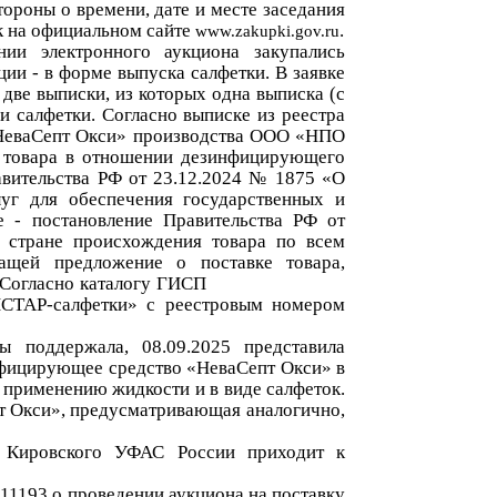
ороны о времени, дате и мес
те заседания
к на официальном сайте
.
www.zakupki.gov.ru
нии электронного аукциона закупались
ции
-
в форме выпуска салфетки
.
В заявке
о
две выписки
, из которых одна выписка (с
и салфетки.
Согласно выписке
из реестра
НеваСепт Окси»
производства
ООО «НПО
 товара в отношении дезинфицирующего
вительства РФ от 23.12.2024 № 1875 «О
уг для обеспечения государственных и
е - постановление Правительства РФ от
о стране происхождения товара по всем
ащей предложение о поставке товара,
 Согласно каталогу ГИСП
СТАР-салфетки»
с реестровым номером
бы поддержала
, 08.09.2025
представила
фицирующее средство «НеваСепт Окси» в
 применению жидкости и в виде салфеток.
т Окси», предусматривающая
аналогично,
я Кировского УФАС России приходит к
011193
о проведении
аукциона на поставку