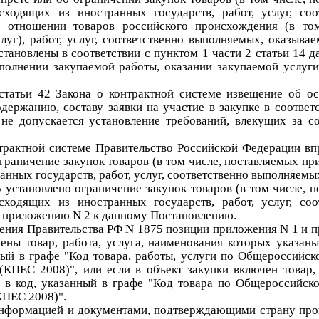
исходящих из иностранных государств, работ, услуг, со
 отношении товаров российского происхождения (в то
луг), работ, услуг, соответственно выполняемых, оказыва
становлены в соответствии с пунктом 1 части 2 статьи 14 
полнении закупаемой работы, оказании закупаемой услуги
 статьи 42 Закона о контрактной системе извещение об о
держанию, составу заявки на участие в закупке в соответ
не допускается установление требований, влекущих за с
контрактной системе Правительство Российской Федерации в
граничение закупок товаров (в том числе, поставляемых пр
анных государств, работ, услуг, соответственно выполняем
 установлено ограничение закупок товаров (в том числе, 
исходящих из иностранных государств, работ, услуг, со
о приложению N 2 к данному Постановлению.
овления Правительства РФ N 1875 позиции приложения N 1 и
ены товар, работа, услуга, наименования которых указаны
ный в графе "Код товара, работы, услуги по Общероссийс
(КПЕС 2008)", или есл
и в объект закупки включен товар,
 в код, указанный в графе "Код товара по Общероссийск
КПЕС 2008)".
информацией и документами, подтверждающими страну про