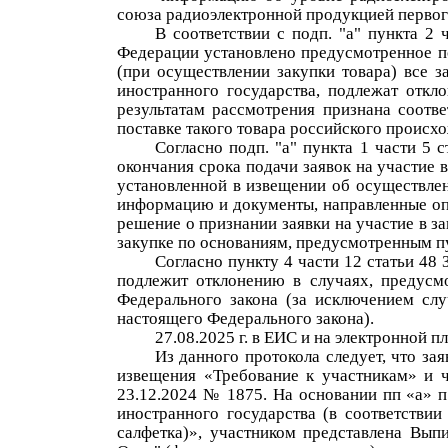
союза радиоэлектронной продукцией первог
В соответствии с подп. "а" пункта 2 
Федерации установлено предусмотренное по
(при осуществлении закупки товара) все з
иностранного государства, подлежат откл
результатам рассмотрения признана соотв
поставке такого товара российского происх
Согласно подп. "а" пункта 1 части 5 
окончания срока подачи заявок на участие 
установленной в извещении об осуществлен
информацию и документы, направленные опе
решение о признании заявки на участие в з
закупке по основаниям, предусмотренным пу
Согласно пункту 4 части 12 статьи 48 
подлежит отклонению в случаях
,
предусмо
Федерального закона (за исключением сл
настоящего Федерального закона).
27.08
.2025 г. в ЕИС и на электронной
Из данного протокола следует, что
з
ая
извещения «Требование к участникам» и ч
23.12.2024
№
1875.
На основании пп «а» п
иностранного государства (
в
соответствии
салфетка)», участником представлена Вы