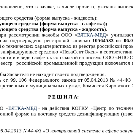
тановлено, что в заявке, в числе прочего, указан
ы
выпис
ющего средства
(форма выпуска - жидкость)
;
ующего средства (форма выпуска - салфетка);
ующего средства (форма выпуска -
жидкость
).
при рассмотрении жалобы
ООО «
ВЯТКА-МЕД
» учитывае
кси»
подтверждено реестровой записью
10564583
от 06.0
о технических характеристиках из реестра
российской про
езинфицирующее средство «НеваСепт Окси» в соответствии 
ости и в виде салфеток со ссылкой на
письмо
ООО «НПО СП
реестр
российской промышленной продукции включается
бы Заявителя не находит своего подтверждения.
 ст. 99, 106 Федеральног
о закона от 05.04.2013
№
44-ФЗ 
ударственных и муниципальных нужд
»
, Комиссия Кировского
Р Е Ш И Л А:
О «
ВЯТКА-МЕД
» на действия
КОГКУ «
Центр по технич
ронной форме на поставку средств дезинфицирующих (изв
05.04.2013 N 44-ФЗ «О контрактной системе в сфере закупо