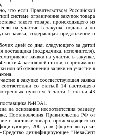
;
ено, что если Правительством Российской
тной системе ограничение закупок товара
ставке такого товара, происходящего из
 если на участие в закупке подана и по
упки заявка, содержащая предложение о
абочих дней со дня, следующего за датой
ия поставщика (подрядчика, исполнителя),
матривают заявки на участие в закупке,
 части 4 настоящей статьи, и принимают
и или об отклонении заявки на участие в
акона.
участие в закупке соответствующая заявка
оответствии со статьей 14 настоящего
мотренных пунктом 5 части 1 статьи 43
ия поставщика №ИЭА1.
нена
на
основании несоответствия разделу
пке, Постановления Правительства РФ от
ние о поставке товара, происходящего из
нфицирующее, 200
упак (форма выпуска-
а «Средство дезинфицирующее "НеваСепт