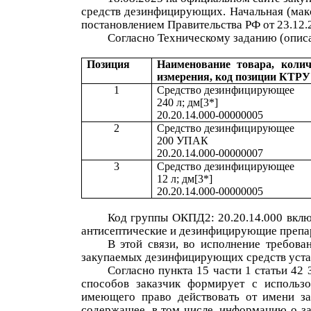
средств дезинфицирующих
. Начальная (ма
постановлением Правительства РФ от 23.12
Согласно
Техническому
задани
ю
(описа
Позиция
Наименование товара, колич
измерения, код позиции КТРУ
1
Средство дезинфицирующее
240 л; дм[3*]
20.20.14.000-00000005
2
Средство дезинфицирующее
200 УПАК
20.20.14.000-00000007
3
Средство дезинфицирующее
12 л; дм[3*]
20.20.14.000-00000005
Код
групп
ы
ОКПД2:
20
.20.1
4.000
вкл
антисептические и дезинфицирующие препа
В этой связи, во исполнение требова
закупаемых
дезинфицирующих средств
уста
Согласно пункта 15 части 1 статьи 42
способов заказчик формирует с использ
имеющего право действовать от имени за
содержащее, в том числе, информацию о за