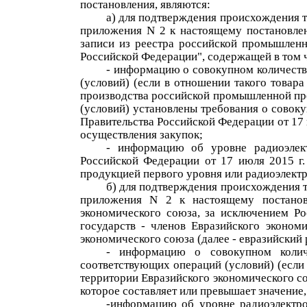
постановления, являются:
а) для подтверждения происхождения т
приложения N 2 к настоящему постановле
записи из реестра российской промышленн
Российской Федерации", содержащей в том 
- информацию о совокупном количеств
(условий) (если в отношении такого товар
производства российской промышленной про
(условий) установлены требования о совоку
Правительства Российской Федерации от 17
осуществления закупок;
- информацию об уровне радиоэлект
Российской Федерации от 17 июля 2015 г
продукцией первого уровня или радиоэлект
б) для подтверждения происхождения т
приложения N 2 к настоящему постанов
экономического союза, за исключением Ро
государств - членов Евразийского эконом
экономического союза (далее - евразийский
- информацию о совокупном количе
соответствующих операций (условий) (если
территории Евразийского экономического с
которое составляет или превышает значение
-информацию об уровне радиоэлектро