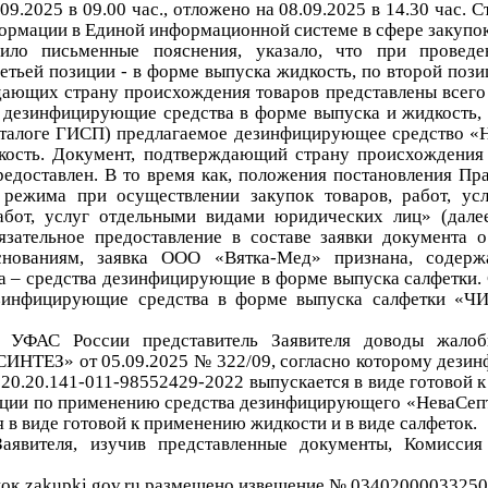
.09.2025
в 09.00 час.
, отложено на
08.09.2025 в 14.30 час.
Ст
ормации в Единой информационной системе в сфере закупо
ило письменные пояснения, указало, что
при проведе
ретьей
позиции
-
в форме выпуска
жи
д
кость
, п
о
второй пози
ающих страну происхождения то
варов
пре
дставлены
всег
 дезинфицирующие средства
в форме выпуска и жидкость, 
аталоге ГИСП)
предлагаемое дезинфицирующее средство «
ость.
Документ, подтверждающий страну происхождения
редоставлен.
В то время как
,
положения постановления Пра
режима при осуществлении закупок товаров, работ, усл
абот, услуг отдельными видами юридических лиц
» (дале
язательное
предоставление в составе заявки документа 
нованиям
,
заявка
ООО «Вятка-Мед» признана
, содерж
ва
–
средства дезинфицирующ
ие
в форме выпуска салфетки.
езинфицирующ
ие
средства в форме выпуска салфетки «ЧИ
о УФАС России представитель Заявителя доводы жало
ТЕЗ» от 05.09.2025 № 322/09, согласно которому
дезин
 20.20.141-011-98552429-2022
выпускается в виде готовой к
кции по применению средства дезинфицирующего «НеваСеп
в виде готовой к применению жидкости и в виде салфеток.
Заявителя
, изучив представленные документы, Комисси
ок zakupki.gov.ru размещено извещение
№
0340200003325