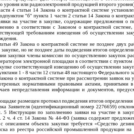
о уровня или радиоэлектронной продукцией второго уровня)
части 4 статьи 14 Закона о контрактной системе установл
дпунктом "б" пункта 1 части 2 статьи 14 Закона о контрак
аявки на участие в закупке, содержащие предложения о по
онению в соответствии с Законом о контрактной системе,
етствующей требованиям извещения об осуществлении зак
ождения.
статьи 49 Закона о контрактной системе не позднее двух р
в закупке, но не позднее даты подведения итогов определен
ии закупки члены комиссии по осуществлению закупок расс
ратором электронной площадки в соответствии с пунктом 4
акупке соответствующей извещению об осуществлении закупк
нктами 1 - 8 части 12 статьи 48 настоящего Федерального з
Закона о контрактной системе при рассмотрении заявок на 
тренных нормативными правовыми актами, принятыми в с
учаев непредставления информации и документов, предус
 площадке размещен протокол подведения итогов определен
вка Заявителя
(идентификационный номер
2276659
) откло
. 5 Инструкции по заполнению заявки на участие в заку
. 2 ч. 4 ст. 14 Закона № 44-ФЗ (заявка содержит предложе
 с описанием объекта закупки требуется «Средство дези
писка из реестра российской промышленной продукции н