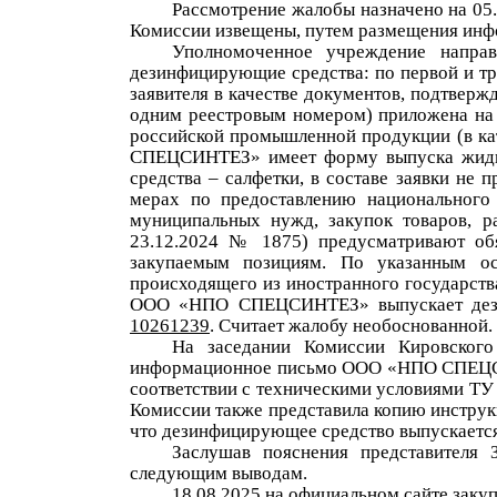
Рассмотрение жалобы назначено на
05
Комиссии извещены
, путем размещения инф
Уполномоченное учреждение направ
дезинфицирующие средства: по первой
и т
заявителя в качестве д
окументов
,
подтвержд
одним реестровым номером) приложена на
российской промышленной продукции
(в к
СПЕЦСИНТЕЗ»
имеет форму выпуска жидк
средства
–
салфетки
,
в составе заявки
не п
мерах по предоставлению национального 
муниципальных нужд, закупок товаров, р
23.12.2024 № 1875)
предусматривают
об
закупаемым позициям
. По указанным ос
происходящего из иностранного государст
ООО «НПО СПЕЦСИНТЕЗ»
выпускает д
10261239
.
Считает жалобу необоснованной.
На заседании Комиссии Кировског
информационное письмо
ООО «НПО СПЕЦСИН
соответствии с техническими условиями ТУ
Комиссии также представила копию инстру
что дезинфицирующее средство выпускается 
Заслушав пояснения
представителя 
следующим выводам.
18.08.2025
на официальном сайте закуп