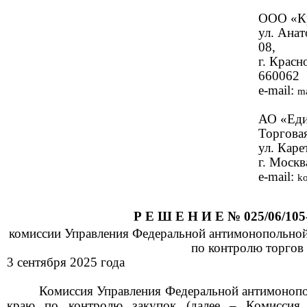
ООО «К
ул.
Анат
08,
г. Красн
660062
e
-
mail
:
m
АО «Еди
Торгова
ул. Каре
г. Москв
e
-
mail
:
k
Р Е Ш Е Н И Е №
025/06/
105
комиссии Управления Федеральной антимонопольно
по контролю
торгов
3 сентября
2025
года
Комиссия Управления Федеральной антимоноп
краю по контролю
закупок
(далее – Комиссия 