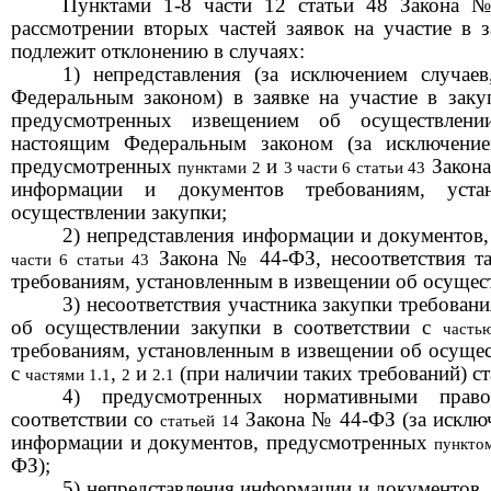
П
унктами 1-8 части 12 статьи 48 Закона
№
рассмотрении вторых частей заявок на участие в з
подлежит отклонению в случаях:
1) непредставления (за исключением случае
Федеральным законом) в заявке на участие в зак
предусмотренных извещением об осуществлени
настоящим Федеральным законом (за исключени
предусмотренных
и
Закон
пунктами 2
3 части 6 статьи 43
информации и документов требованиям, уст
осуществлении закупки;
2) непредставления информации и документов
Закона
№ 44-ФЗ
, несоответствия 
части 6 статьи 43
требованиям, установленным в извещении об осущес
3) несоответствия участника закупки требован
об осуществлении закупки в соответствии с
часть
требованиям, установленным в извещении об осущес
с
,
и
(при наличии таких требований) с
частями 1.1
2
2.1
4) предусмотренных нормативными прав
соответствии со
Закона
№ 44-ФЗ
(за исклю
статьей 14
информации и документов, предусмотренных
пунктом
ФЗ
);
5) непредставления информации и документов