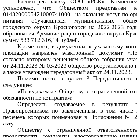
Рассмотрев заявку ООО «РСК», Комиссие
установлено, что Обществом представлен 
01482000054210007410001 на оказание услуг по орг
питания обучающихся муниципальных общео
городского округа Красногорск на 2022-2023 год
образования Администрации городского округа Крас
сумму 533 712 316,14 рублей.
Кроме того, в документах к указанному конт
площадки направлен электронный документ «Под
согласно которому решением общего собрания уч
от
24.11.2023
№
03/2023 общество реорганизовано
а также утвержден передаточный акт от 24.11.2023.
Помимо этого, в пункте 3 Передаточного а
следующее:
«Передаваемые Обществу с ограниченной от
обязанности по контрактам:
Определить создаваемое в результате
Правопреемником по заключенным, в том числе 
перечень которых поименован в Приложении № 2
акту:
Обществу с ограниченной ответственнос
предоставлять документы, удостоверяющие наличи