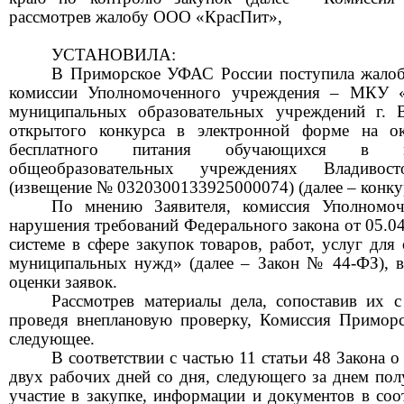
рассмотрев жалобу
ООО «
КрасПит
»
,
УСТАНОВИЛА:
В Приморское УФАС России поступила жало
комиссии
Уполномоченного учреждения
– МКУ «Ц
муниципальных образовательных учреждений г. 
открытого конкурса в электронной форме на ок
бесплатного питания обучающихся в м
общеобразовательных учреждениях Владивост
(извещение № 03203001339250000
7
4
)
(далее –
конку
По мнению Заявителя,
комиссия
Уполномо
нарушения требований Федерального закона от 05.0
системе в сфере закупок товаров, работ, услуг для
муниципальных нужд» (далее – Закон № 44-ФЗ),
оценки заявок
.
Р
ассмотрев материалы дела, сопоставив их 
проведя внеплановую проверку, Комиссия Примор
следующее.
В соответствии с частью 11 статьи 48 Закона о
двух рабочих дней со дня, следующего за днем пол
участие в закупке, информации и документов в соо