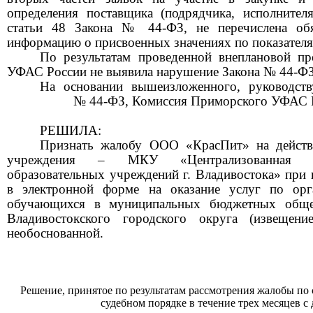
определения поставщика (подрядчика, исполнителя
статьи 48 Закона № 44-ФЗ
,
не перечислена обя
информацию о присвоенных значениях по
показател
По результатам проведенной внеплановой п
УФАС России не выявила нарушение Закона № 44-ФЗ
На основании вышеизложенного, руководст
№ 44-ФЗ, Комиссия Приморского УФАС 
РЕШИЛА:
Признать жалобу
ООО «КрасПит»
на дейст
учреждения
– МКУ «Централизованная бу
образовательных учреждений г. Владивостока»
при 
в электронной форме на оказание услуг по орг
обучающихся в муниципальных бюджетных общео
Владивостокского городского округа
(извещен
необоснованной.
Решение, принятое по результатам рассмотрения жалобы по 
судебном порядке в течение трех месяцев с 