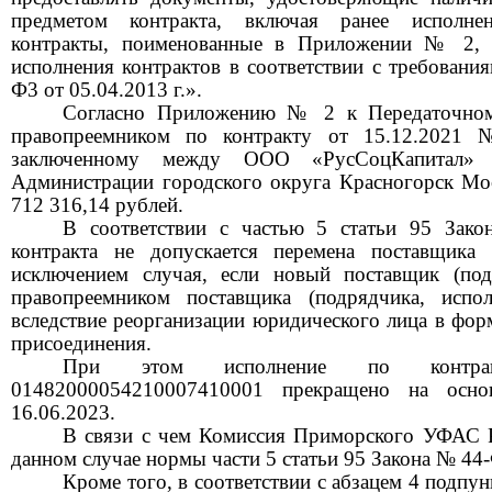
предметом контракта, включая ранее исполн
контракты, поименованные в Приложении № 2, 
исполнения контрактов в соответствии с требовани
Ф3 от 05.04.2013 г.».
Согласно Приложению № 2 к Передаточном
правопреемником по контракту от 15.12.2021 
заключенному между ООО «РусСоцКапитал» 
Администрации городского округа Красногорск Мо
712 316,14 рублей.
В соответствии с частью 5 статьи 95 Зак
контракта не допускается перемена поставщика (
исключением случая, если новый поставщик (подр
правопреемником поставщика (подрядчика, испо
вследствие реорганизации юридического лица в фор
присоединения.
При этом исполнение по к
онт
01482000054210007410001
прекращено на основ
16.06.2023.
В связи с чем Комиссия Приморского УФАС Р
данном случае нормы
част
и
5 статьи 95 Закона № 44
Кроме того,
в соответствии с абзацем 4 под
п
у
н