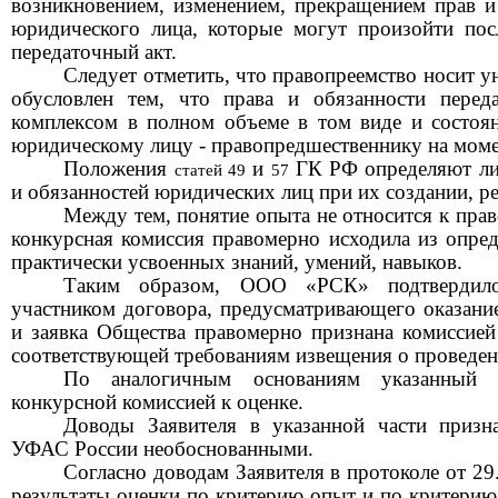
возникновением, изменением, прекращением прав и
юридического лица, которые могут произойти пос
передаточный акт.
Следует отметить, что п
равопреемство носит у
обусловлен тем, что права и обязанности пере
комплексом в полном объеме в том виде и состоя
юридическому лицу - правопредшественнику на моме
Положения
и
ГК РФ определяют ли
статей 49
57
и обязанностей юридических лиц при их создании, р
Между тем, понятие опыта не относится к прав
конкурсная комиссия правомерно исходила из опред
практически усвоенных знаний, умений, навыков.
Таким образом,
ООО «РСК»
подтверди
участником договора, предусматривающего
оказани
и
заявка Общества
правомерно признана комиссие
соответствующей требованиям извещения о проведен
По аналогичным основаниям указанный к
конкурсной комиссией к оценке.
Доводы Заявителя в указанной части приз
УФАС России необоснованными.
Согласно доводам Заявителя в протоколе от 2
результаты оценки по критерию опыт и по критери