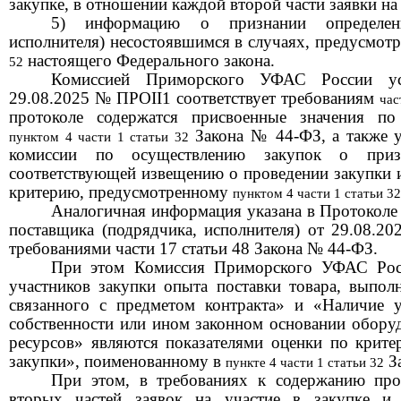
закупке, в отношении каждой второй части заявки на 
5) информацию о признании определени
исполнителя) несостоявшимся в случаях, предусмо
настоящего Федерального закона.
52
Комиссией
Приморского УФАС России
у
29.08.2025 № ПРОII1
соответствует требованиям
час
протоколе содержатся
присвоенные
значения по
Закона № 44-ФЗ, а также у
пунктом 4 части 1 статьи 32
комиссии по осуществлению закупок о приз
соответствующей извещению о проведении закупки и
критерию,
предусмотренному
пунктом 4 части 1 статьи 32
Аналогичная информация указана в Протоколе
поставщика (подрядчика, исполнителя) от 29.08.
требованиями части 17 статьи 48 Закона № 44-ФЗ.
При этом
Комисси
я
Приморского УФАС Рос
участников закупки опыта поставки товара, выполн
связанного с предметом контракта» и «Наличие у
собственности или ином законном основании обору
ресурсов» являются показателями оценки по крит
закупки», поименованному в
З
пункт
е
4 части 1 статьи 32
При этом, в требованиях к содержанию пр
вторых частей заявок на участие в закупке и 