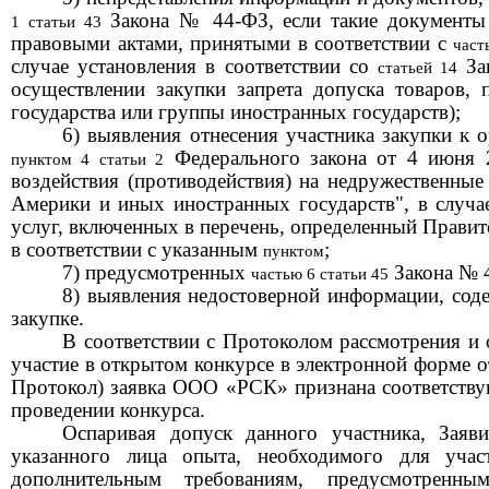
Закона
№ 44-ФЗ
, если такие документ
1 статьи 43
правовыми актами, принятыми в соответствии с
част
случае установления в соответствии со
За
статьей 14
осуществлении закупки запрета допуска товаров,
государства или группы иностранных государств);
6) выявления отнесения участника закупки к
Федерального закона от 4 июня 
пунктом 4 статьи 2
воздействия (противодействия) на недружественны
Америки и иных иностранных государств", в случае
услуг, включенных в перечень, определенный Прави
в соответствии с указанным
;
пунктом
7) предусмотренных
Закона
№ 
частью 6 статьи 45
8) выявления недостоверной информации, соде
закупке.
В соответствии с Протоколом рассмотрения и 
участие в открытом конкурсе в электронной форме 
Протокол) заявка ООО «РСК» признана соответств
проведении конкурса.
Оспаривая допуск данного участника
,
Заяви
указанного лица опыта, необходимого для учас
дополнительным требованиям, предусмотрен