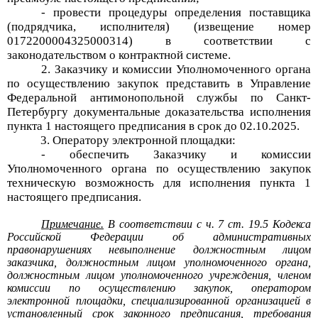
- провести процедуры определения поставщика
(подрядчика, исполнителя) (извещение
номер
0172200004325000314
) в соответствии с
законодательством о контрактной системе
.
2.
Заказчику
и
комиссии
Уполномоченного органа
по осуществлению закупок
представить в Управление
Федеральной антимонопольной службы по Санкт-
Петербургу
документальные
доказательства исполнения
п
ункта
1 настоящего предписания в срок до
02
.
10
.20
2
5
.
3. Оператору электронной площадки:
- обеспечить
Заказчику и
комиссии
Уполномоченного органа
по осуществлению закупок
техническую возможность для исполнения
пункта 1
настоящего предписания
.
Примечание.
В соответствии с ч. 7 ст. 19.5 Кодекса
Российской Федерации об административных
правонарушениях невыполнение должностным лицом
заказчика, должностным лицом уполномоченного органа,
должностным лицом уполномоченного учреждения, членом
комиссии по осуществлению закупок, оператором
электронной площадки, специализированной организацией в
установленный срок законного предписания, требования