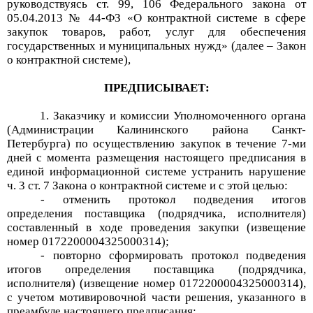
руководствуясь ст.
99, 106
Федерального закона от
05.04.2013 № 44-ФЗ «О контрактной системе в сфере
закупок товаров
, работ, услуг для обеспечения
государственных и муниципальных нужд» (далее – Закон
о контрактной системе),
ПРЕДПИСЫВАЕТ:
1.
Заказчику и
комиссии
Уполномоченного органа
(
Администраци
и
Калининского
района Санкт-
Петербурга
)
по осуществлению закупок
в течение 7-ми
дней с момента размещения настоящего предписания
в
единой информационной системе
у
странить нарушени
е
ч. 3 ст. 7
Закона о контрактной системе и с этой целью:
- отменить
п
ротокол подведения итогов
определения поставщика (подрядчика, исполнителя)
составленны
й
в ходе проведения
закупки
(извещение
номер
0172200004325000314
)
;
- повторно
сформировать п
ротокол подведения
итогов определения поставщика (подрядчика,
исполнителя)
(извещение
номер
0172200004325000314
),
с учетом мотивировочной части решения, указанного в
преамбуле настоящего предписания
;