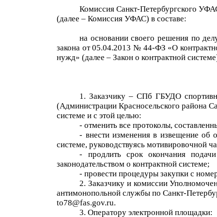
Комиссия Санкт-Петербургского УФАС
(далее – Комиссия УФАС) в составе:
на основании своего решения по де
закона
от 05.04.2013 № 44-ФЗ «О контрактн
нужд» (далее
– Закон о контрактной системе
1.
Заказчику
–
СПб ГБУДО спортивн
(
Администраци
и
Красносельского района С
системе
и с этой целью:
- отменить все протоколы,
составлен
н
- внести изменения в
извещение об 
системе, руководствуясь мотивировочной ча
- продлить срок окончания подач
законодательством о контрактной системе;
- провести процедуры закупки с ном
2. Заказчику и комиссии Уполномоче
антимонопольной службы по Санкт-Петербур
to78@fas.gov.ru.
3. Оператору электронной площадки
: