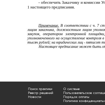
- обеспечить Заказчику
и
комиссии
Уп
1 настоящего предписания.
Примечание.
В соответствии с ч. 7 ст
лицом заказчика, должностным лицом уполно
закупок, оператором электронной площадки,
уполномоченного на осуществление контроля 
тысяч рублей; на юридических лиц - пятисот т
Настоящее предписание может быть обжа
Поиск практики
О системе
Реестр решений
Пользовательское соглаш
Новости
Порядок оплаты
Политика конфиденциаль