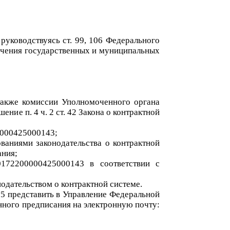
 руководствуясь ст. 99, 106 Федерального
печения государственных и муниципальных
также
комиссии
Уполномоченного органа
ушени
е
п. 4 ч. 2 ст. 42
Закона о контрактной
000425000143
;
ованиями законодательства о контрактной
ания;
0172200000425000143
в соответствии с
нодательством о контрактной системе.
2
5
представить в Управление Федеральной
нного предписания на электронную почту: