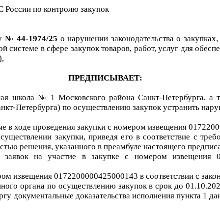
 России по контролю закупок
лу
№
44-
1974
/
25
о нарушении законодательства о закупках,
ой системе в сфере закупок товаров, работ, услуг для обес
),
ПРЕДПИСЫВАЕТ:
ая школа № 1 Московского района Санкт-Петербурга
,
а 
анкт-Петербурга
)
по осуществлению закупок
у
странить нар
ые в ходе проведения
закупки
с номером извещения
0172200
осуществлении закупки
, приведя е
го
в соответствие с треб
стью решения, указанного в преамбуле настоящего предпис
и заявок на участие в
закупке
с номером извещения
ером извещения
0172200000425000143
в соответствии с зако
нного органа по осуществлению закупок в срок до
01
.
10
.20
гу документальные доказательства исполнения пункта 1 да