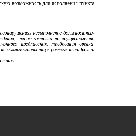
скую возможность для исполнения п
ункта
правонарушениях невыполнение должностным
ждения, членом комиссии по осуществлению
конного предписания, требования органа,
 на должностных лиц в размере пятидесяти
инятия.