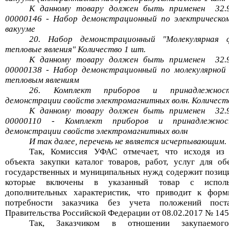
К данному товару должен быть
применен
32.
00000146 - Набор демонстрационный по электрическо
вакууме
20. Набор демонстрационный "Молекулярная 
тепловые явления" Количество 1 шт.
К данному товару должен быть
применен
32.
00000138 - Набор демонстрационный по молекулярной
тепловым явлениям
26. Комплект приборов и принадлежнос
демонстрации свойств электромагнитных волн. Количест
К данному товару должен быть
применен
32.
00000110 - Комплект приборов и принадлежно
демонстрации свойств электромагнитных волн
И так далее, перечень не является исчерпывающим.
Так, Комиссия
УФАС отмечает, что исходя из 
объекта закупки к
аталог товаров, работ, услуг для об
государственных и муни
ципальных нужд содержит позици
которые включены в указанный товар с исполь
дополнительных характеристик, что приводит к фор
потребности заказчика без учета положений поста
Правительства Российской Федерации от 08.02.2017 № 145
Так,
Заказчиком в отношении закупаемого