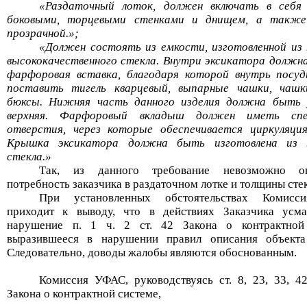
«
Раздаточный лоток, должен включать в себя 
боковыми, торцевыми стенками и днищем, а также
прозрачной.
»;
«
Должен состоять из емкости, изготовленной из
высококачественного стекла. Внутри эксикатора должн
фарфоровая вставка, благодаря которой внутрь пос
поставить тигель кварцевый, выпарные чашки, чашк
бюксы. Нижняя часть данного изделия должна быть 
верхняя. Фарфоровый вкладыш должен иметь спе
отверстия, через которые обеспечивается циркуляция
Крышка эксикатора должна быть изготовлена из 
стекла.
»
Так, из данного требование невозможно оп
потребность заказчика в раздаточном лотке и толщины стек
При установленных обстоятельствах Комис
приходит к выводу, что в действиях Заказчика усма
нарушение
п. 1
ч. 2 ст.
42
Закона о контрактной
выразившееся в нарушении правил описания объекта
Следовательно, доводы жалобы являются обоснованным.
Комиссия УФАС, руководствуясь ст. 8, 23, 33, 42
Закона о контрактной системе,