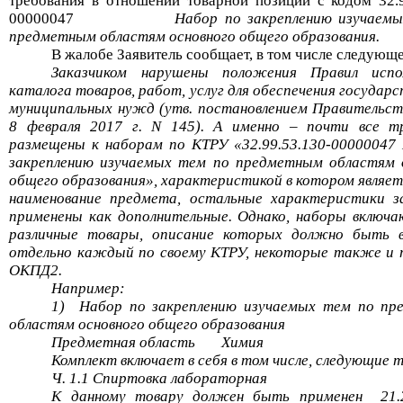
требования в отношении товарной позиции с кодом
32.
00000047
Набор по закреплению изучаем
предметным областям основного общего образования
.
В жалобе Заявитель сообщает, в том числе следующе
Заказчиком нарушены положения Правил испол
каталога товаров, работ, услуг для обеспечения государ
муниципальных нужд (утв. постановлением Правительс
8 февраля 2017 г. N 145). А именно – почти все т
размещены к наборам по КТРУ «32.99.53.130-00000047
закреплению изучаемых тем по предметным областям 
общего
образования», характеристикой в котором являет
наименование предмета, остальные характеристики з
применены как дополнительные. Однако, наборы включа
различные товары, описание которых должно быть в
отдельно каждый
по своему
КТРУ, некоторые также и 
ОКПД2.
Например
:
1)
Набор по закреплению изучаемых тем по п
областям основного общего образования
Предметная область
Химия
Комплект включает в себя в том числе, следующие 
Ч. 1.1 Спиртовка лабораторная
К данному товару должен быть
применен
21.