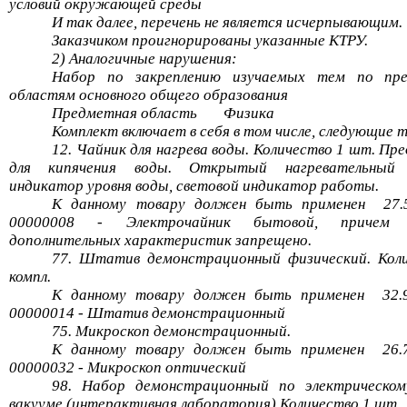
условий окружающей среды
И так далее, перечень не является исчерпывающим.
Заказчиком проигнорированы указанные КТРУ.
2) Аналогичные нарушения:
Набор по закреплению изучаемых тем по пр
областям основного общего образования
Предметная область
Физика
Комплект включает в себя в том числе, следующие 
12. Чайник для нагрева воды. Количество 1 шт. Пр
для кипячения воды. Открытый нагревательный 
индикатор уровня воды, световой индикатор работы.
К данному товару должен быть
применен
27.
00000008 - Электрочайник бытовой, причем у
дополнительных характеристик запрещено.
77. Штатив демонстрационный физический. Кол
компл
.
К данному товару должен быть
применен
32.
00000014 - Штатив демонстрационный
75. Микроскоп демонстрационный.
К данному товару должен быть
применен
26.
00000032 - Микроскоп оптический
98. Набор демонстрационный по электрическом
вакууме (интерактивная лаборатория) Количество 1 шт.