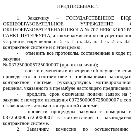
ПРЕДПИСЫВАЕТ:
1.
Заказчику
–
ГОСУДАРСТВЕННОЕ БЮ
ОБЩЕОБРАЗОВАТЕЛЬНОЕ УЧРЕЖДЕНИЕ С
ОБЩЕОБРАЗОВАТЕЛЬНАЯ ШКОЛА № 707 НЕВСКОГО Р
САНКТ-ПЕТЕРБУРГА
, а также
комиссии по осуществлени
у
странить нарушени
я
п. 5 ч. 1 ст. 42, п. 1 ч. 2 ст. 4
контрактной системе и с этой целью:
-
отменить все протоколы, составленные в ходе 
закупки
№
0372500005725000007
(при их наличии);
-
внести изменения в извещение об осуществлени
приведя его в соответствие с требованиями законодат
контрактной системе,
руководствуясь мотивировочн
решения, указанного в преамбуле настоящего предписания
-
продлить срок окончания подачи заявок на 
закупке
с номером извещения
0372500005725000007
в со
с законодательством о контрактной системе;
-
провести процедуры закупки с номером и
0372500005725000007
в соответствии с законодате
контрактной системе.
2. Заказчику, комиссии
по осуществлению