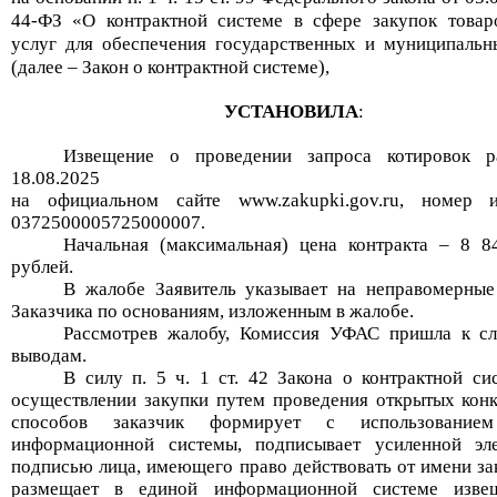
44-ФЗ «О контрактной системе в сфере
закупок
товар
услуг для обеспечения государственных
и муниципальн
(далее – Закон о контрактной
системе),
УСТАНОВИЛА
:
Извещение о проведении
запроса котировок
ра
18.08
.
2025
на официальном сайте www.zakupki.gov.ru, номер и
0372500005725000007
.
Начальная (максимальная) цена контракта –
8 8
рубл
ей
.
В жалобе Заявитель указывает на неправомерные
Заказчика
по основаниям, изложенным в жалобе.
Рассмотрев жалобу, Комиссия УФАС пришла к с
выводам.
В силу п. 5 ч. 1 ст. 42 Закона о контрактной си
осуществлении закупки путем проведения открытых кон
способов заказчик формирует с использование
информационной системы, подписывает усиленной эл
подписью лица, имеющего право действовать от имени зак
размещает в единой информационной системе изве