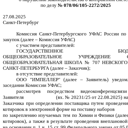
по делу
№
078/06/105-2272/2025
27.08
.2025
Санкт-Петербург
Комиссия Санкт-Петербургского УФАС России по
закупок (далее – Комиссия УФАС)
с участием представителей:
ГОСУДАРСТВЕННОЕ БЮДЖЕ
ОБЩЕОБРАЗОВАТЕЛЬНОЕ УЧРЕЖДЕНИЕ С
ОБЩЕОБРАЗОВАТЕЛЬНАЯ ШКОЛА № 707 НЕВСКОГО
САНКТ-ПЕТЕРБУРГА
(далее – Заказчик)
;
в отсутствие представителей:
ООО "ИМПЕЛЛЕР"
(далее – Заявитель) уведом
заседании Комиссии УФАС;
рассмотрев посредством видеоконференцсвяз
Заявителя
(
вх
. №
20231/25
от 22.08.2025
) н
Заказчика при определении поставщика путем проведени
котировок в электронной форме на
поставку наборов
по закреплению изучаемых тем по Химии и Физики
(дале
котировок
), а также в результате проведения внепланово
на основании п. 1 ч. 15 ст. 99 Федерального закона от 05