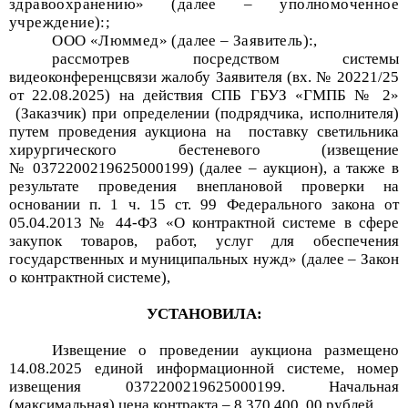
здравоохранению» (далее – уполномоченное
учреждение):;
ООО «Люммед» (далее – Заявитель):
,
рассмотрев посредством системы
видеоконференцсвязи
жалобу
Заявителя
(
вх. №
20221
/25
от
22
.08.202
5
) на действия
СПБ ГБУЗ «ГМПБ № 2»
(Заказчик) при определении (подрядчика, исполнителя)
путем проведения
аукциона на
п
оставк
у
светильника
хирургического бестеневого
(извещение
№
0372200219625000199
)
(далее –
аукцион
), а также в
результате проведения внеплановой проверки на
основании п. 1 ч. 15 ст. 99 Федерального закона от
05.04.2013 № 44-ФЗ «О контрактной системе в сфере
закупок товаров, работ, услуг для обеспечения
государственных и муниципальных нужд» (далее – Закон
о контрактной системе),
УСТАНОВИЛА:
Извещение о проведении
аукциона
размещено
14
.
0
8
.20
2
5
единой информационной системе
, номер
извещения
0372200219625000199
. Начальная
(максимальная) цена контракта –
8 370 400,
00
рублей.