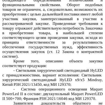
обладающего определенными техническими и
функциональными свойствами. Оборот подобных
товаров не ограничен, а, следовательно, возможность их
приобретения с целью дальнейшей поставки имеет любой
участник закупки, заинтересованный в участии в
рассматриваемой закупке. Приведенные требования к
товару отражают действительную потребность Заказчика
в приобретении товара, в наибольшей степени
соответствующего целям проведения закупки, исходя из
принципа ответственности за результативность
обеспечения государственных нужд, эффективность
осуществления закупок (ст. 12 Закона о контрактной
системе).
Кроме того,
описанию объекта закупки
соответствует продукция:
-
Светильник хирургический светодиодный
HyLED
с принадлежностями, вариант исполнения: Светильник
хирургический светодиодный
HyLED
x
9
/
x
5
Mindray
,
Китай РЗН 2021/13450, код МИ 129370
;
-
Система операционного освещения
Maquet
PowerLed
II
в составе
: двухкупольный
Maquet
PowerLED
II
500+700;
Франция РЗН 2021/16046 код МИ 129370.
Заявителем доказательств обратного не