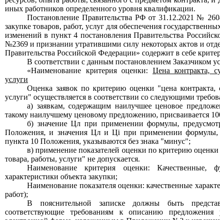
иных работников определенного уровня квалификации.
Постановление Правительства РФ от 31.12.2021
№
26
закупке товаров, работ, услуг для обеспечения государствен
изменений в пункт 4 постановления Правительства Российско
№
2369 и признании утратившими силу некоторых актов и отд
Правительства Российской Федерации»
содержит в себе крите
В соответствии с данным постановлением Заказчиком у
«Наименование критерия оценки:
Цена контракта, с
услуги
Оценка заявок по критерию оценки "цена контракта, 
услуги" осуществляется в соответствии со следующими требо
а) заявкам, содержащим наилучшее ценовое предложе
такому наилучшему ценовому предложению, присваивается 100
б) значение Цл при применении формулы, предусмот
Положения, и значения Цл и Цi при применении формулы,
пункта 10 Положения, указываются без знака "минус";
в) применение показателей оценки по критерию оценки 
товара, работы, услуги" не допускается.
Наименование критерия оценки: Качественные, ф
характеристики объекта закупки;
Наименование показателя оценки: качественные характе
работ);
В пояснительной записке должны быть предста
соответствующие требованиям к описанию предложения 