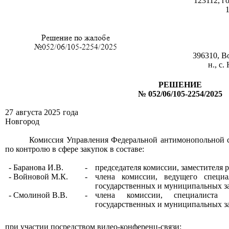
123112, г
396310, В
н., с.
РЕШЕНИЕ
№
052/06/105-
22
54
/202
5
27 августа
202
5
года
Новгород
Комиссия Управления Федеральной антимонопольной 
по контролю в сфере закупок в составе:
-
Баранова И.В.
-
председател
я
комиссии
, заместителя
-
Войновой М.К.
-
члена комиссии
,
ведущего
специал
государственных и муниципальных з
-
Смолиной В.В.
-
члена комиссии
,
специалист
государственных и муниципальных з
п
ри участии посредством видео-конференц-связи: