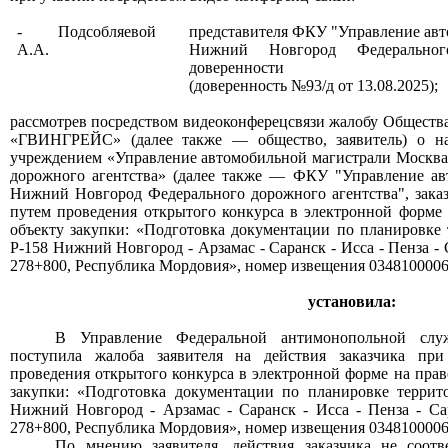
-
Подсобляевой
представителя ФКУ "Управление авт
А.А.
Нижний Новгород Федеральног
доверенности
(доверенность №
93
/д от
13
.0
8
.2025);
рассмотрев посредством видеоконферецсвязи
жалобу
Обществ
«ГВИНГРЕЙС»
(далее также —
общество
,
заявитель) о 
учреждением «Управление автомобильной магистрали Москва
дорожного агентства» (далее также — ФКУ "Управление ав
Нижний Новгород Федерального дорожного агентства", зака
путем проведения открытого конкурса в электронной форме 
объекту закупки: «Подготовка документации по планировке
Р-158 Нижний Новгород - Арзамас - Саранск - Исса - Пенза - 
278+800, Республика Мордовия
», номер извещения 034810000
установила:
В Управление Федеральной антимонопольной слу
поступила жалоба заявителя на действия заказчика
при
проведения
открытого конкурса в электронной форме на прав
закупки: «Подготовка документации по планировке террит
Нижний Новгород - Арзамас - Саранск - Исса - Пенза - Са
278+800, Республика Мордовия», номер извещения 034810000
По мнению заявителя, действия заказчика не соот