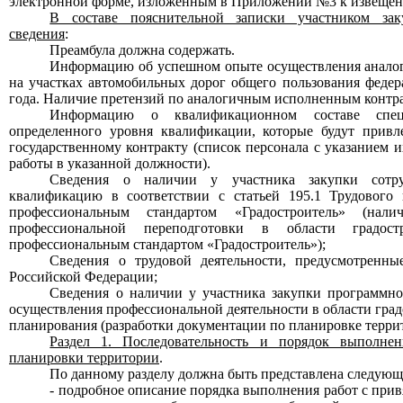
электронной форме, изложенным в Приложении №3 к извеще
В составе пояснительной записки участником зак
сведения
:
Преамбула должна содержать.
Информацию об успешном опыте осуществления аналог
на участках автомобильных дорог общего пользования федер
года. Наличие претензий по аналогичным исполненным контр
Информацию о квалификационном составе спе
определенного уровня квалификации, которые будут прив
государственному контракту (список персонала с указанием 
работы в указанной должности).
Сведения о наличии у участника закупки сотру
квалификацию в соответствии с статьей 195.1 Трудового
профессиональным стандартом «Градостроитель» (нал
профессиональной переподготовки в области градост
профессиональным стандартом «Градостроитель»);
Сведения о трудовой деятельности, предусмотренные
Российской Федерации;
Сведения о наличии у участника закупки программно
осуществления профессиональной деятельности в области град
планирования (разработки документации по планировке терри
Раздел 1. Последовательность и порядок выполнен
планировки территории
.
По данному разделу должна быть представлена следующ
- подробное описание порядка выполнения работ с привя