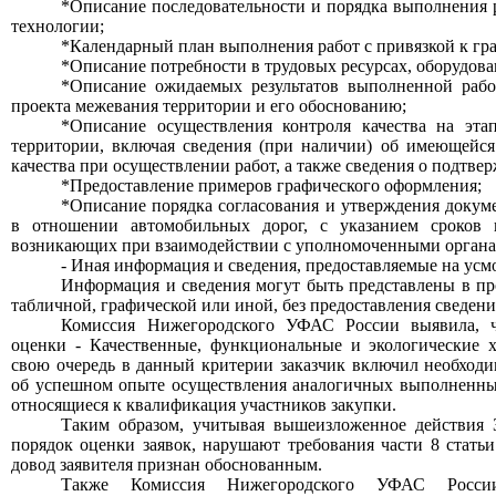
*Описание последовательности и порядка выполнения р
технологии;
*Календарный план выполнения работ с привязкой к гр
*Описание потребности в трудовых ресурсах, оборудов
*Описание ожидаемых результатов выполненной рабо
проекта межевания территории и его обоснованию;
*Описание осуществления контроля качества на эта
территории, включая сведения (при наличии) об имеющейся
качества при осуществлении работ, а также сведения о подтв
*Предоставление примеров графического оформления;
*Описание порядка согласования и утверждения докум
в отношении автомобильных дорог, с указанием сроков 
возникающих при взаимодействии с уполномоченными органа
- Иная информация и сведения, предоставляемые на усм
Информация и сведения могут быть представлены в про
табличной, графической или иной, без предоставления сведени
Комиссия Нижегородского УФАС России выявила, ч
оценки - Качественные, функциональные и экологические х
свою очередь в данный критерии заказчик включил необход
об успешном опыте осуществления аналогичных выполненных
относящиеся к квалификация участников закупки.
Таким образом, учитывая вышеизложенное действия З
порядок оценки заявок, нарушают требования части 8 статьи
довод заявителя признан обоснованным.
Также Комиссия
Н
ижегородского УФАС Росс