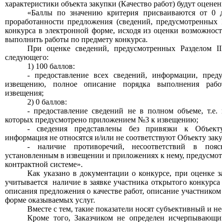
характеристики объекта закупки
(Качество работ
) будут оцене
«Баллы по значению критерия присваиваются от 0 
проработанности предложения (сведений, предусмотренных Р
конкурса в электронной форме, исходя из оценки возможност
выполнить работы по предмету конкурса.
При оценке сведений, предусмотренных Разделом II
следующего:
1) 100 баллов:
- предоставление всех сведений, информации, пр
извещению, полное описание порядка выполнения работ
извещения;
2) 0 баллов:
- предоставление сведений не в полном объеме, т.е. 
которых предусмотрено приложением №3 к извещению;
- сведения представлены без привязки к Объекту,
информация не относятся и/или не соответствуют Объекту зак
- наличие противоречий, несоответствий в поясн
установленным в извещении и приложениях к нему, предусмотр
контрактной системе».
Как указано в документации о конкурсе, при оценке 
учитывается
наличие в заявке участника открытого конкурса
описания предложения о качестве работ, описание участником
форме оказываемых услуг.
Вместе с тем, такие показатели носят субъективный и н
Кроме того, Заказчиком не определен исчерпывающ