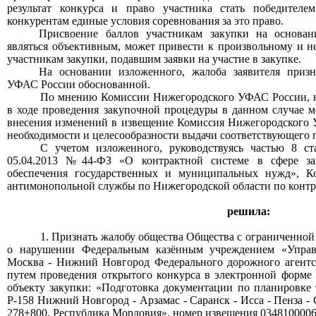
результат конкурса и право участника стать победител
конкурентам единые условия соревнования за это право.
Присвоение баллов участникам закупки на основан
являться объективным, может привести к произвольному и 
участникам закупки, подавшим заявки на участие в закупке.
На основании изложенного, жалоба заявителя приз
УФАС России обоснованной.
По мнению Комиссии Нижегородского УФАС России, 
в ходе проведения закупочной процедуры в данном случае м
внесения изменений в извещение Комиссия Нижегородского 
необходимости и целесообразности выдачи соответствующего 
С учетом изложенного, руководствуясь частью 8 ст
05.04.2013 №44-ФЗ «О контрактной системе в сфере зак
обеспечения государственных и муниципальных нужд», К
антимонопольной службы по Нижегородской области по контро
решила:
1. Признать жалобу
общества
Обществ
а
с ограниченно
о нарушении Федеральным казённым учреждением «Управ
Москва - Нижний Новгород Федерального дорожного агентс
путем проведения открытого конкурса в электронной форме 
объекту закупки: «Подготовка документации по планировке
Р-158 Нижний Новгород - Арзамас - Саранск - Исса - Пенза - 
278+800, Республика Мордовия», номер извещения 034810000