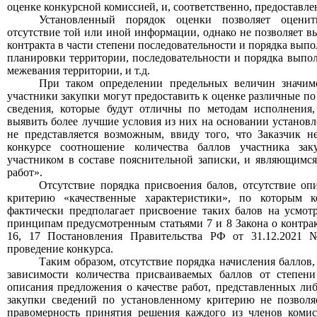
оценке конкурсной комиссией, и, соответственно, предоставле
Установленный порядок оценки позволяет оцени
отсутствие той или иной информации, однако не позволяет 
контракта в части степени
п
оследовательност
и
и порядк
а
выпол
планировки территории,
последовательности и порядка выпол
межевания территории,
и т.д.
При таком определении предельных величин значимо
участники закупки могут предоставить к оценке различные по
сведения, которые будут отличны по методам исполнения, 
выявить более лучшие условия из них на основании установ
не представляется возможным, ввиду того, что Заказчик н
конкурсе соотношение количества баллов участника зак
участником в составе пояснительной записки, и являющимся
работ».
Отсутствие порядка присвоения балов, отсутствие оп
критерию «качественные характеристики», по которым к
фактически предполагает присвоение таких балов на усмот
принципам предусмотренным статьями 7 и 8 Закона о контрак
16, 17 Постановления Правительства РФ от 31.12.2021
проведение конкурса.
Таким образом, отсутствие порядка начисления баллов,
зависимости количества присваиваемых баллов от степен
описания предложения о качестве работ
, представленных ли
закупки сведений по установленному критерию не позволя
правомерность принятия решения каждого из членов комис