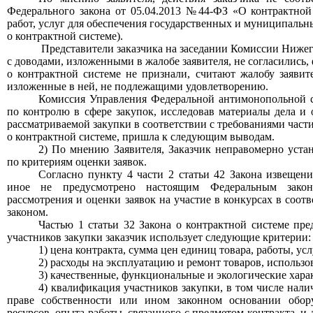
Федерального закона от 05.04.2013 №44-ФЗ «О контрактной 
работ, услуг для обеспечения государственных и муниципальны
о контрактной системе).
Представители заказчика на заседании Комиссии Ниже
с доводами, изложенными в жалобе заявителя, не согласились
о контрактной системе не признали, считают жалобу заявит
изложенные в ней, не подлежащими удовлетворению.
Комиссия Управления Федеральной антимонопольной 
по контролю в сфере закупок, исследовав материал
ы дела
и о
рассматриваемой закупки в соответствии с требованиями части
о контрактной системе, пришла к следующим выводам.
2)
По мнению Заявителя, Заказчик
неправомерно
уста
по критериям оценки заявок.
Согласно п
ункту
4 ч
асти
2 ст
атьи
42 Закона извещени
иное не предусмотрено настоящим Федеральным закон
рассмотрения и оценки заявок на участие в конкурсах в соо
законом.
Частью 1 статьи 32 Закона о контрактной системе пре
участников закупки заказчик использует следующие критерии:
1) цена контракта, сумма цен единиц товара, работы, усл
2) расходы на эксплуатацию и ремонт товаров, использов
3) качественные, функциональные и экологические хара
4) квалификация участников закупки, в том числе нали
праве собственности или ином законном основании обор
ресурсов, опыта работы, связанного с предметом контракта, и