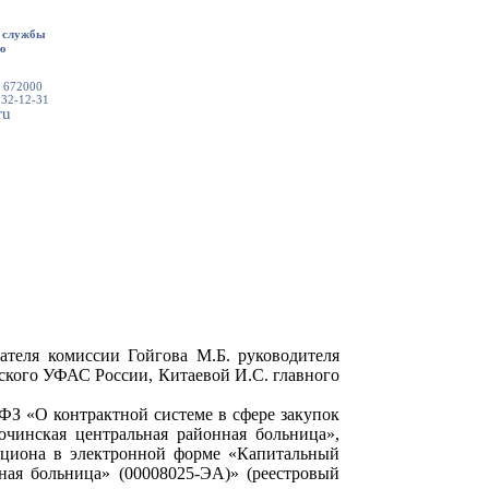
 службы
ю
, 672000
 32-12-31
ru
ателя комиссии Гойгова М.Б. руководителя
ьского УФАС России, Китаевой И.С. главного
ФЗ «О контрактной системе в сфере закупок
очинская центральная районная больница»,
кциона в электронной форме «Капитальный
ная больница» (00008025-ЭА)» (реестровый