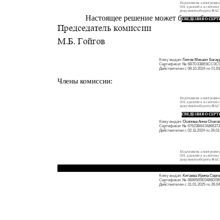
Настоящее решение может быть обжалов
Кому выдан:
Гонгов Микаил Багау
Сертификат
№
6B7D33BE8CC0C9
Действителен с 08.10.2024
по 01
.01
Члены комиссии:
Кому выдан:
Осипова Анна Олего
Сертификат
№
67623B647A86637
Действителен с 02.1
1
.2024
по
26.01
Кому выдан:
Китаева Ирина Серге
Сертификат
№
6B90505E0489D09
Действителен с 31.01.2025
по
26.04