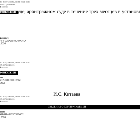
ано в суде, арбитражном суде в течение трех месяцев в установ
динович
4FF020A9BF5C07A7FA
.2026
вна
3412268098DE31969
.2026
И.С. Китаева
СВЕДЕНИЯ О СЕРТИФИКАТЕ ЭП
евна
93F619ABD3D55A0E2
.2026