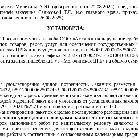
вителя Милехина А.Ю. (доверенность от 25.08.2025); предста
вителей заказчика Салисовой Т.Л. (и.о. главного врача, прик
 (доверенность от 26.08.2025),
УСТАНОВИЛА:
АС России поступила жалоба ООО «Амелис» на нарушение требо
пок товаров, работ, услуг для обеспечения государственны
очинская ЦРБ» при осуществлении закупки №089120000062500743
ии с позицией плана-графика №25275120002397512010010161000
емонта здания пищеблока ГУЗ «Могочинская ЦРБ» на общую сумму
я удовлетворения единой потребности, Заказчик разместил
432, 0891200000625007433, 0891200000625007434, 08912000006
ески единых работ. Данные действия Заказчика являются класс
дой отдельной закупки и уклонения от установленных законом
т
29.12.2021 №2571
и установления требований по СРО.
б аннулировании закупок с целью последующего размещения еди
ченного учреждения с доводами заявителя не согласились,
ж
рок выполнения работ по капитальному ремонту являются
ыми, принято решение для осуществления нескольких закупок
ли работы в соответствии с согласованным календарным графи