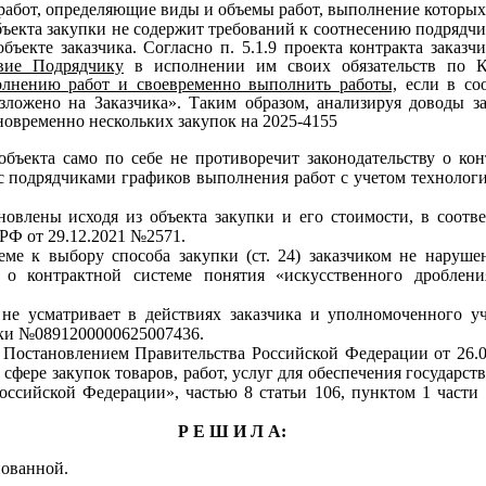
работ, определяющие виды и объемы работ, выполнение которых
бъекта закупки не содержит требований к соотнесению подрядч
бъекте заказчика. Согласно п.
5.1.9
проекта контракта заказч
вие Подрядчику
в исполнении им своих обязательств по К
лнению работ и своевременно выполнить работы,
если в соо
ложено на Заказчика». Таким образом, анализируя доводы за
новременно нескольких закупок на
2025-4155
бъекта само по себе не противоречит законодательству о кон
 с подрядчиками графиков выполнения работ с учетом технологи
новлены исходя из объекта закупки и его стоимости, в соотв
 РФ от
29.12.2021 №2571.
еме к выбору способа закупки (ст.
24)
заказчиком не наруше
ве о контрактной системе понятия «искусственного дробле
не усматривает в действиях заказчика и уполномоченного у
пки
№0891200000625007436.
ь Постановлением Правительства Российской Федерации от
26.
сфере закупок товаров, работ, услуг для обеспечения государ
Российской Федерации», частью
8
статьи
106,
пунктом
1
части
Р Е Ш И Л А:
ованной.