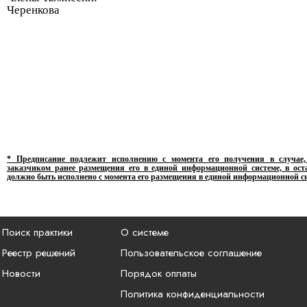
Черенк
о
ва
* Предписание подлежит исполнению с момента его получения в случае,
заказчиком ранее размещения его в единой информационной системе, в ост
должно быть исполнено
с момента его размещения в единой информационной с
Поиск практики
О системе
Реестр решений
Пользовательское соглашение
Новости
Порядок оплаты
Политика конфиденциальности