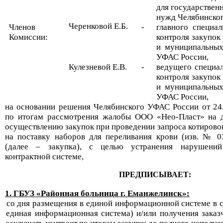
для государствен
нужд
Челябинско
Черенковой Е.Б.
Членов
-
главного
специал
Комиссии:
контроля закупок
и муниципальных
УФАС России
,
К
улезневой
Е
.
В
.
-
ведущего специал
контроля закупок
и муниципальных
УФАС России,
на основании решен
и
я Чел
ябинск
ого УФАС России от 24
по итогам рассмотрения жалобы
ООО «Нео-Пласт»
на 
осуществлению закупок при проведении
запроса котирово
на поставку наборов для переливания крови (изв. № 
(далее –
закупка
)
, с целью устранения нарушений 
контрактной системе,
ПРЕДПИСЫВАЕТ:
1
.
ГБУЗ «Районная
больница
г. Еманжелинск
»
:
со дня размещения в единой информационной системе в с
единая информационная система) и/или получения заказ