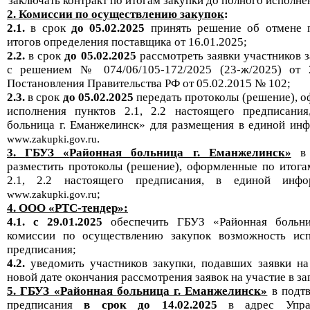
заключать контракт по итогам
закупки
до полного исполне
2.
К
омиссии
по осуществлению закупок
:
2.1.
в срок
до
05
.
02
.2
025
принять решение об отмене
итогов
определения поставщика
от
16
.
01.2025
;
2.2.
в срок
до
05.02.2025
рассмотреть
заявки
участников 
с решением
№
074/06/105-172/2025
(23-ж/2025)
от 
Постановления Правительства РФ от
05.02.2015 №
102
;
2.3.
в срок
до
05.02.2025
передать протоколы (решение), 
исполнения пунктов 2.1, 2.2 настоящего предписани
больница
г. Еманжелинск
»
для размещения в единой ин
.
www.zakupki.gov.ru
3.
ГБУЗ «
Районная
больница г. Еманжелинск
»
в
разместить протоколы (решение), оформленные по итога
2.1, 2.2 настоящего предписания, в единой инфо
;
www.zakupki.gov.ru
4
.
ООО «РТС-тендер»
:
4.1. с
29
.
01.2025
обеспечить
ГБУЗ «
Районная
больн
комиссии
по осуществлению закупок
возможность ис
предписания;
4.2.
уведомить участников закупки, подавших заявки н
новой дате окончания рассмотрения заявок на
участие в
за
5
.
ГБУЗ «
Районная
больница г. Еманжелинск
»
в подт
предписания
в срок до
14.02
.20
2
5
в адрес Упра