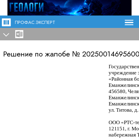
ПРОФАС.ЭКСПЕРТ
Решение по жалобе №
2025001469560
Государстве
учреждение 
«Районная бо
Еманжелинс
456580, Челя
Еман
желински
Еманжелинск
ул. Титова, д.
ООО «РТС-т
121151, г. Мо
набережная Т