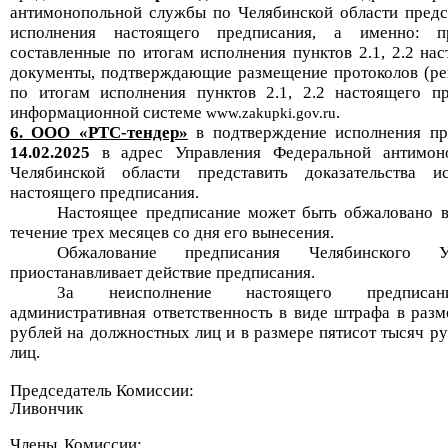
антимонопольной службы по Челябинской области предст
исполнения настоящего предписания, а именно: пр
составленные по итогам исполнения пунктов 2.1, 2.2 на
документы, подтверждающие
размещение протоколов (ре
по итогам исполнения пунктов 2.1, 2.2 настоящего п
информационной системе
.
www.zakupki.gov.ru
6.
ООО «РТС-тендер»
в подтверждение исполнения пр
14.02
.20
25
в адрес Управления Федеральной антимо
Челябинской области представить
доказательства
и
настоящего предписания.
Настоящее предписание может быть обжаловано в
течение трех месяцев со дня его вынесения.
Обжалование предписания Челябинского
приостанавливает действие
предписания.
За неисполнение настоящего предписан
административная ответственность в виде штрафа в разм
рублей на должностных лиц и в размере пятисот тысяч р
лиц.
Председатель Комиссии:
Ливончик
Члены Комиссии: