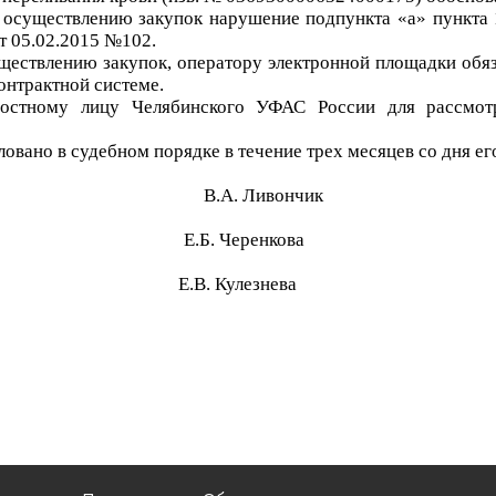
 осуществлению закупок
нарушение
подпункта «а» пункта 
т 05.02.2015 №102
.
ществлению закупок
, оператору электронной площадки обя
онтрактной системе
.
остному лицу Челябинского УФАС России для рассмот
вано в судебном порядке в течение трех месяцев со дня ег
В
.А.
Ливончик
Е.Б
.
Черенк
о
в
а
Е.В
.
Кулезне
ва