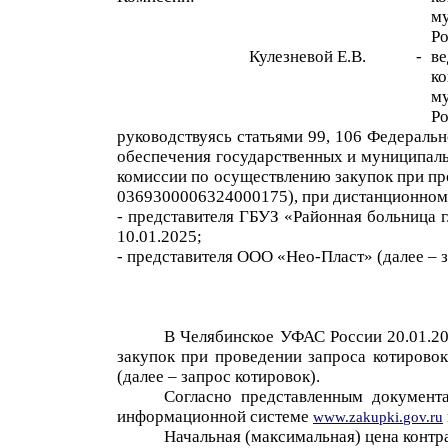
м
Ро
Кулезневой Е.В.
-
в
к
м
Ро
руководствуясь статьями 99, 106 Федеральн
обеспечения государственных и муниципаль
комиссии по осуществлению закупок при п
0369300006324000175)
,
при дис
танционном
-
представител
я
ГБУЗ «Районная больница
10.01.2025
;
- представителя
ООО «Нео-Пласт»
(далее – 
В Челябинское УФА
С России
20.01.2
закупок при проведении
запроса котирово
(далее –
запрос котировок
)
.
Сог
ласно представленным документ
информационной системе
www
.
za
kupki
.
gov
.
ru
Начальная (макси
мальная) цена контр