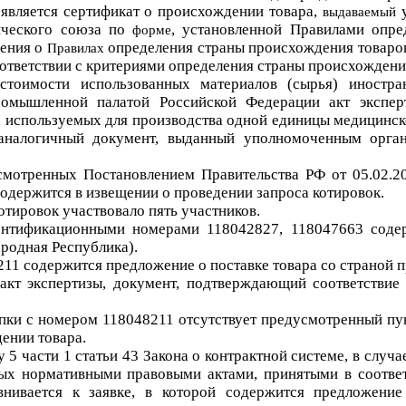
 является сертификат о происхождении товара,
у
выдаваемый
мического союза по
, установленной Правилами опре
форме
ения о
определения страны происхождения товаро
Правилах
в соответствии с критериями определения страны происхожде
стоимости использованных материалов (сырья) иностра
ромышленной палатой Российской Федерации акт экспе
, используемых для производства одной единицы медицинско
налогичный документ, выданный уполномоченным органо
смотренных
Постановлением Правительства РФ от 05.02.
содержится в
извещении о проведении
запроса котировок
.
котировок
участвовало
пять участников
.
нт
ификационными номерами 118042827, 118047663
соде
ародная Республика
).
211
содержится предложение о поставке тов
ара со страной 
 акт экспертизы,
документ, подтверждающий
соответствие 
упки с номером
118048211
отсутствуе
т предусмотр
енный
пу
дении товара
.
ту
5
части
1
статьи
43
Закона о контрактной системе
,
в случа
ых нормативными правовыми актами, принятыми в соотве
авнивается к заявке, в которой содержится предложени