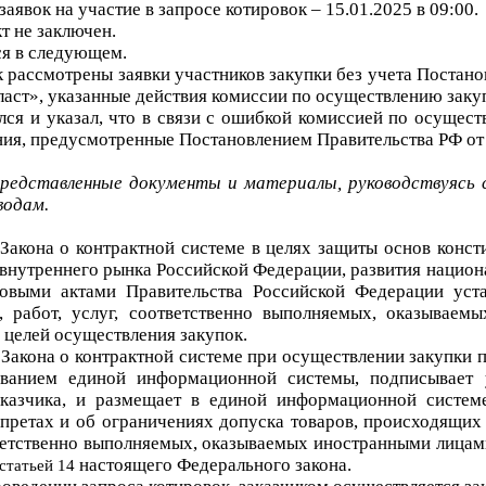
з
аявок на участие в
запросе котировок
–
15.01.2025
в
09:00
.
кт
не
заключен.
ся в следующем.
к
рассмотрены заявки участников
закупки
без учета
Постано
аст»
, указанные действия ком
иссии
по осуществлению зак
ся и указал, что в связи с ошибкой комиссией по осущест
ния, предусмотренные
Постановлением
Правительства РФ от
представленные документы и м
атериалы, р
уководствуясь
водам.
 Закона о контрактной системе в
целях защиты основ конст
ы внутреннего рынка Российской Федерации, развития нацио
овыми актами Правительства Российской Федерации уста
, работ, услуг, соответственно выполняемых, оказываем
я целей осуществления закупок.
 Закона о контрактной системе
при осуществлении закупки 
ованием единой информационной системы, подписывает 
казчика, и размещает в единой информационной системе
претах и об ограничениях допуска товаров, происходящих 
тветственно выполняемых, оказываемых иностранными лицами,
настоящего Федерального закона.
статьей 14