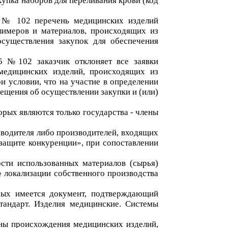
акупка
набор
ов
для переливания крови
(код
5 № 102
перечень
медицинских изделий
лимеров и материалов
, происходящих из
осуществления закупок для обеспечения
015 №102
заказчик отклоняет все заявки
медицинских изделий, происходящих из
и условии, что на участие в определении
ещения об осуществлении закупки и (или)
рых являются только государства - члены
зводителя либо производителей, входящих
защите конкуренции»
, при сопоставлении
сти использованных материалов (сырья)
локализации собственного производства
е
рых имеется документ, подтверждающий
тандарт. Изделия медицинские. Системы
ны происхождения медицинских изделий,