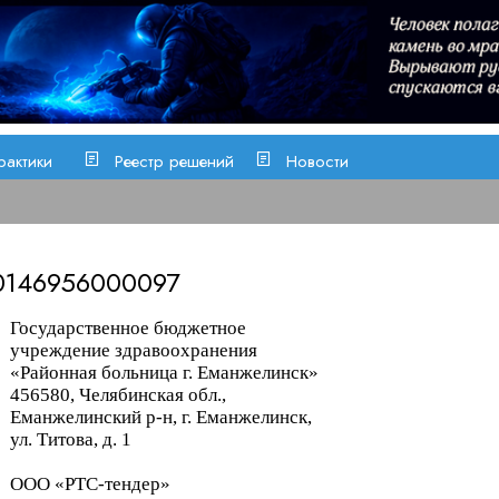
рактики
Реестр решений
Новости
0146956000097
Государственное бюджетное
учреждение здравоохранения
«Районная больница г. Еманжелинск»
456580, Челябинская обл.,
Еман
желинский р-н, г. Еманжелинск,
ул. Титова, д. 1
ООО «РТС-тендер»