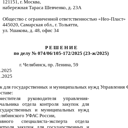
121151, г. Москва,
набережная Тараса Шевченко, д. 23А
Общество с ограниченной ответственностью «
Нео-Пласт
»
445020, Самарская обл., г. Тольятти,
ул. Ушакова, д. 48, офис 34
Р Е Ш Е Н И Е
по делу
№
074/06/105-172/2025
(23-ж/2025)
г.
Челябинск, пр. Ленина, 59
1.2025
1.2025
ок для государственных и муниципальных нужд
Управления 
ставе:
аместителя
руководителя
управления-
ачальника
отдела
контроля
закупок для
осударственных и муниципальных нужд
лябинского УФАС России,
авного
специалиста-эксперта
отдела
онтроля
закупок для государственных и