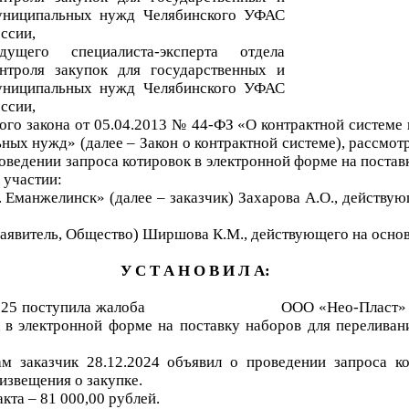
униципальных нужд Челябинского УФАС
ссии,
едущего специалиста-эксперта отдела
онтроля
закупок для государственных и
униципальных нужд Челябинского УФАС
ссии,
ого закона от 05.04.2013 № 44-ФЗ «О контрактной системе в
ных нужд» (далее – Закон о контрактной системе), рассмот
роведении
запроса котировок в электронной форме на постав
 участии
:
г. Еманжелинск
»
(далее – заказчик)
Захарова А.О.
, действу
заявитель, Общество)
Ширшова К.М.
, действующего на осно
У С Т А Н О В И Л А:
025
поступила жалоба
ООО «Нео-Пласт
к в электронной форме на поставку наборов для перелива
ам
заказчик
28
.12.2024
объявил о проведении
запроса к
извещения о закупке.
акта –
81
000
,
00
рублей.