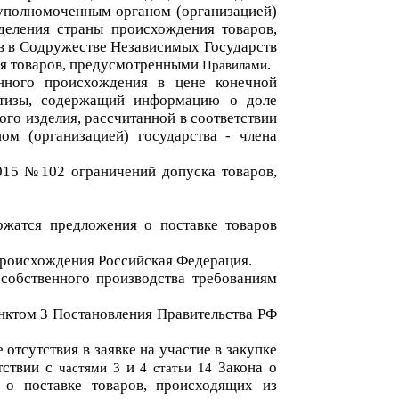
полномоченным органом (организацией)
деления страны происхождения товаров,
в в Содружестве Независимых Государств
ния товаров, предусмотренными
.
Правилами
нного происхождения в цене конечной
ртизы, содержащий информацию о доле
го изделия, рассчитанной в соответствии
м (организацией) государства - члена
2015 №102
ограниче
ний допуска товаров,
ржатся предложения о поставке товаров
происхождения
Российская Федерация
.
собственного производства требованиям
нктом 3
Постановления
Правительства РФ
е отсутствия в заявке на участие в закупке
тствии с
и
Закона о
частями 3
4 статьи 14
е о поставке товаров, происходящих из