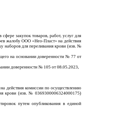
 сфере закупок товаров, работ, услуг для
рев
жалобу
ООО «Нео-Пласт»
на действия
ку наборов для переливания крови (изв. №
ющего
на основании доверенности
№ 77 от
вании доверенности №
105 от 08.05.2023
,
»
на действия комиссии по осуществлению
ния крови (изв. № 0369300006324000175)
отировок
путем
опубликования в единой