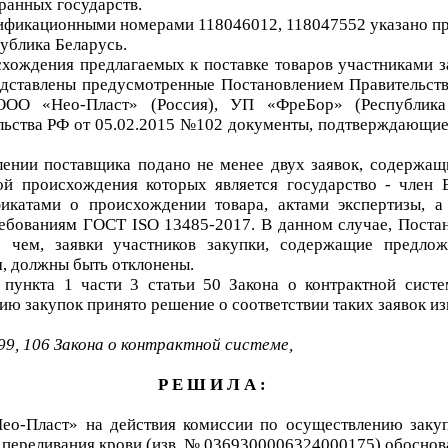
ранных государств.
тификационными номерами
118046012, 118047552
указан
о п
публика Беларусь
.
схождения п
редлагаемых к поставке товаров
участниками 
редставлены
предусмотренные Постановлением Правительств
ООО «
Нео-Пласт
» (Россия
),
УП
«
ФреБор» (Республика
ьства РФ от 05.02.2015 №102
документы, подтверждающие 
лении поставщика подано не менее двух заявок, содержа
ой происхождения которых является государство - член 
фикатами о происхождении товара, актами экспертизы, 
ребованиям ГОСТ ISO 13485-2017. В данном случае, Постан
чем, заявки участников
закупки, содержащие предлож
м
, должны быть отклонены.
пункта 1 части 3 статьи 50
Закона о контрактной систе
нию закупок
принято решение о соответствии
таких заявок
из
9, 106 Закона о контрактной системе
,
РЕШИЛА:
ео-Пласт»
на действия комиссии по осуществлению зак
я переливания крови (изв. № 0369300006324000175)
о
босно