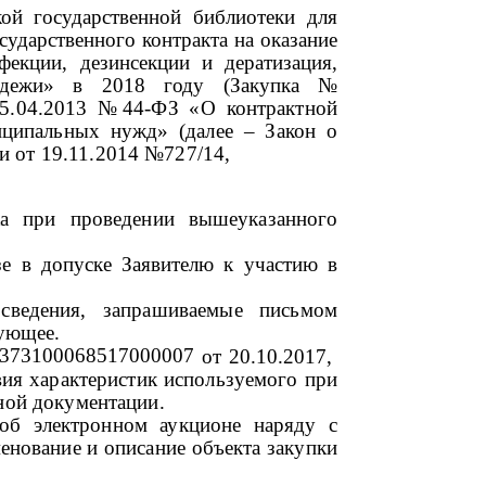
кой государственной библиотеки для
сударственного контракта на оказание
екции, дезинсекции и дератизация,
лодежи» в 2018 году (Закупка №
5.04.2013 №44-ФЗ «О контрактной
иципальных нужд» (далее – Закон о
 от 19.11.2014 №727/14,
а при проведении вышеуказанного
зе в допуске
Заявителю
к участию в
сведения, запрашиваемые письмом
ующее.
373100068517000007
от 20.10.2017,
вия характеристик используемого при
нной документации
.
 об электронном аукционе наряду с
енование и описание объекта закупки