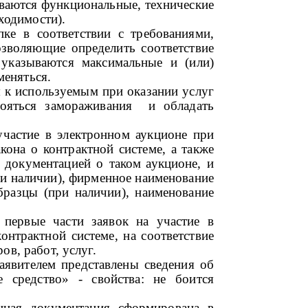
ваются функциональные, технические
ходимости).
пке в соответствии с требованиями,
озволяющие определить соответствие
 указываются максимальные и (или)
меняться.
я к используемым при оказании услуг
ояться замораживания и обладать
 участие в электронном аукционе при
кона о контрактной системе, а также
м документацией о таком
аукционе, и
при наличии), фирменное наименование
бразцы (при наличии), наименование
 первые части заявок на участие в
нтрактной системе, на соответствие
в, работ, услуг.
явителем представлены сведения об
средство» - свойства: не боится
нная документация сформирована в