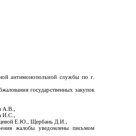
ной антимонопольной службы по г.
обжалования государственных закупок
 А.В.,
 И.С.,
евой Е.Ю., Щербань Д.И.,
трения жалобы уведомлены письмом