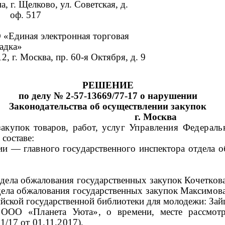
а, г. Щелково, ул. Советская, д.
 оф. 517
 «Единая электронная торговая
адка»
2, г. Москва, пр. 60-я Октября, д. 9
РЕШЕНИЕ
по делу №
2-57
-13669
/
77-17
о нарушении
Законодательства об осуществлении закупок
 Москва
акупок товаров, работ, услуг
Управления Федераль
 составе:
ии — главного государственного инспектора отдела 
тдела обжалования государственных закупок Кочеткова
тдела обжалования государственных закупок Максимова
йской государственной библиотеки для молодежи
:
Зайц
ООО «Планета Уюта»
, о времени, месте рассмо
/17 от 01.11.2017),