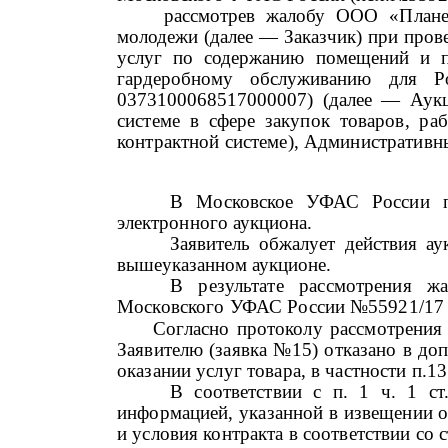
р
ассмотрев
жалобу
ООО «Плане
молодежи (далее — Заказчик) при прове
услуг по содержанию помещений и пр
гардеробному обслуживанию для Р
0373100068517000007)
(далее — Аукц
системе в сфере закупок товаров, раб
контрактной системе), Административ
В Московское УФАС России по
электронного аукциона
.
Заявитель обжалует действия ау
вышеуказанном аукционе
.
В результате рассмотрения ж
Московского УФАС России
№
55921/17 
Согласно протоколу рассмот
Заявителю (заявка №15) отказано в доп
оказании услуг товара, в частности п
В соответствии с п. 1 ч. 1 с
информацией, указанной в извещении о
и условия контракта в соответствии со с