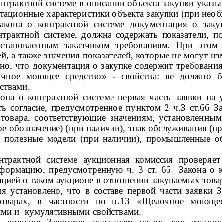
трактной системе в описании объекта закупки указы
атационные характеристики объекта закупки (при необ
Закона о контрактной системе документация о заку
нтрактной системе, должна содержать показатели, п
установленным заказчиком требованиям. При этом
, а также значения показателей, которые не могут из
но, что документация о закупке содержит требовани
чное моющее средство»
- свойства: не должно б
ствами.
кона о контрактной системе первая часть заявки на
ь согласие, предусмотренное пунктом 2 ч.3 ст.66 За
 товара, соответствующие значениям, установленны
ное обозначение) (при наличии), знак обслуживания (
), полезные модели (при наличии), промышленные о
нтрактной системе а
укционная комиссия проверяет
формацию, предусмотренную ч. 3 ст. 66 Закона о ко
ией о таком аукционе в отношении закупаемых товаро
становлено, что в составе первой части заявки
За
оварах,
в частности по
п.13 «Щелочное моющее 
кими и кумулятивными свойствами
.
 доводов Заявитель указывает на то, что аукцио