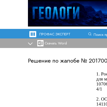
ПРОФАС.ЭКСПЕРТ
Поиск п
Скачать Word
Решение по жалобе №
20170
1. Ро
для 
10706
4/1
2. О
14110