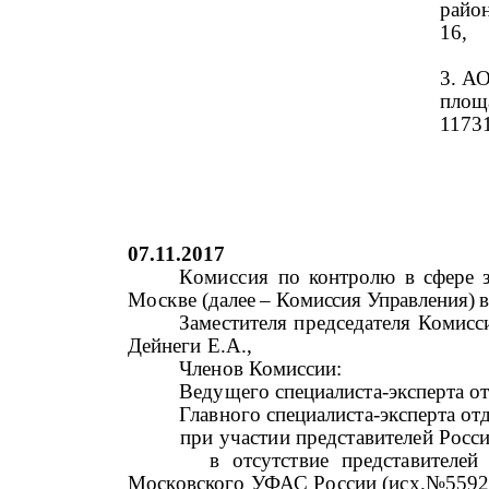
район
16,
3. АО
площ
11731
07.11.2017
г.
Комиссия
по контролю в
сфере з
Москве
(далее – Комиссия Управления) в
Заместителя председателя Комисс
Дейнеги Е.А.,
Членов Комиссии:
Ведущего специалиста-эксперта о
Главного специалиста-эксперта о
при участии представителей
Росси
в отсутствие представителей
Московского УФАС России (исх.№55921