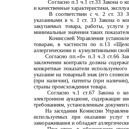
Согласно п.1 ч.1 ст.33 Закона о кон
и качественные характеристики, эксплу
В соответствии с ч. 2 ст. 33 
указанными в ч. 1 ст. 33 Закона о ко
закупаемых товара, работы, услуги 
минимальные значения таких показателей
Комиссией Управления установле
товарам, в частности по
п.13 «Щело
аллергическими и кумулятивными свой
Согласно пп.«б» п.3 ч.3 ст.66 За
заключении контракта должна содержат
конкретные показатели используемого
указание на товарный знак (его словес
(при наличии), патенты (при наличии
страны происхождения товара.
Согласно ч.1 ст.67 Закона о ко
электронном аукционе, содержащие ин
требованиям, установленным документац
На заседании Комиссии Управления у
используемых при оказании услуг т
замораживания и обладает аллергичес
При этом, в обоснование своих