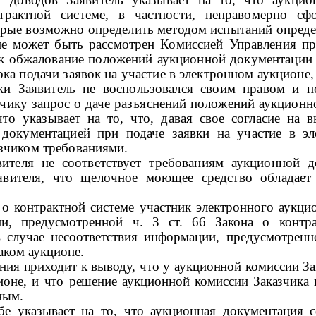
рактной системе, в частности, неправомерно сф
орые возможно определить методом испытаний опреде
не может быть рассмотрен Комиссией Управления п
ак обжалование положений аукционной документации 
ка подачи заявок на участие в электронном аукционе, 
ки Заявитель не воспользовался своим правом и 
зчику запрос о даче разъяснений положений аукционн
что указывает на то, что, давая свое согласие на 
 документацией при подаче заявки на участие в эл
азчиком требованиями.
вителя не соответствует требованиям аукционной д
аявителя, что щелочное моющее средство обладае
о контрактной системе участник электронного аукцио
и, предусмотренной ч. 3 ст. 66 Закона о контра
 случае
несоответствия информации, предусмотренно
аком аукционе.
ия приходит к выводу, что у аукционной комиссии За
ионе, и что решение аукционной комиссии Заказчика в
ным.
бе указывает на то, что аукционная документация