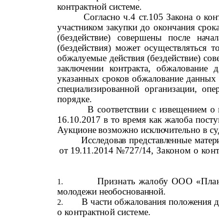
контрактной системе.
Согласно ч.4 ст.105 Закона о ко
участником закупки до окончания срока
(бездействие) совершены после нача
(бездействия) может осуществляться т
обжалуемые действия (бездействие) сов
заключении контракта, обжалование д
указанных сроков обжалование данных 
специализированной организации, опе
порядке.
В соответствии с извещением о 
16.10.2017 в то время как жалоба пост
Аукционе возможно исключительно в су
Исследовав представленные материа
от 19.11.2014 №727/14,
Законом о конт
Признать жалобу
ООО «План
молодежи
не
обоснованной
.
В части обжалования положения до
о контрактной системе
.