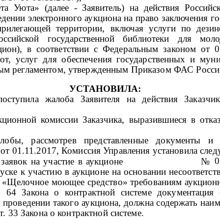
та Уюта»
(далее - Заявитель) на действия Российс
дении электронного аукциона на право заключения го
илегающей территории, включая услуги по дезинф
оссийской государственной библиотеки для мо
ион)
,
в соответствии с
Федеральным законом от 0
от, услуг для обеспечения
государственных и мун
ным регламентом, утвержденным Приказом ФАС России
УСТАНОВИЛА:
ступила жалоба Заявителя на действия Заказчик
кционной комиссии Заказчика, выразившиеся в отка
алобы, рассмотрев представленные документы и 
от 01.11.2017
,
Комиссия Управления установила след
0
рения заявок на участие в аукционе
№
уске к участию в аукционе на основании
несоответст
.13 «Щелочное моющее средство» требованиям аукцио
т. 64 Закона о контрактной системе документация
 проведении такого аукциона, должна содержать наим
т. 33 Закона о контрактной системе.