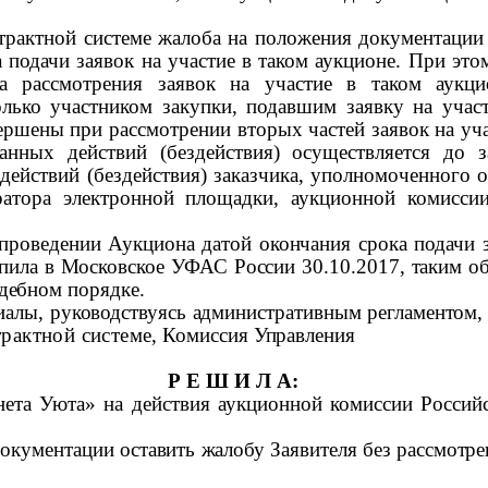
нтрактной системе жалоба на положения документации
 подачи заявок на участие в таком аукционе. При это
ла рассмотрения заявок на участие в таком аукц
олько участником закупки, подавшим заявку на участ
ершены при рассмотрении вторых частей заявок на уч
анных действий (бездействия) осуществляется до 
действий (бездействия) заказчика, уполномоченного 
ратора электронной площадки, аукционной комисси
проведении Аукциона датой окончания срока подачи з
упила в Московское УФАС России 30.10.2017, таким о
дебном порядке.
лы, руководствуясь
административным регламентом,
рактной системе
, Комиссия Управления
Р Е Ш И Л А:
ета Уюта»
на действия
аукционной комиссии
Российс
кументации оставить жалобу Заявителя без рассмотрен