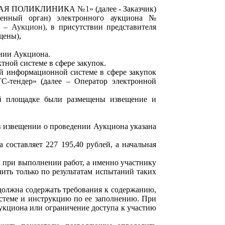
КАЯ ПОЛИКЛИНИКА
№1»
(далее - Заказчик)
ченный орган) электронного аукциона №
е – Аукцион)
,
в присутствии представителя
щены),
ении Аукциона.
ктной системе в сфере закупок.
й информационной системе в сфере закупок
С-тендер»
(далее – Оператор электронной
ой площадке были размещены извещение и
, в извещении о проведении Аукциона указана
а составляет
227
195,40 рублей, а начальная
 при выполнении работ, а именно участнику
чить только по результатам испытаний таких
е должна содержать требования к содержанию,
системе и инструкцию по ее заполнению. При
аукциона или ограничение доступа к участию