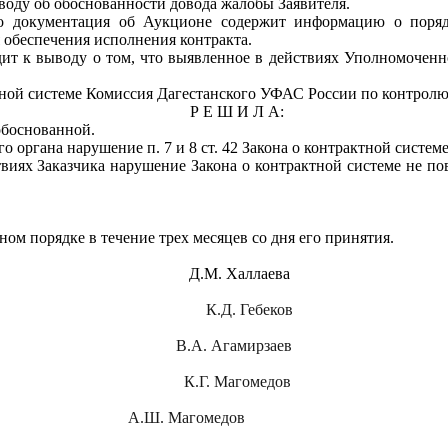
воду об обоснованности довода жалобы Заявителя.
то документация об Аукционе содержит информацию о поряд
я обеспечения исполнения контракта.
ит к выводу о том, что выявленное в действиях Уполномоченн
ктной системе Комиссия Дагестанского УФАС России по контролю 
Р Е Ш И Л А:
обоснованной.
 органа нарушение п. 7 и 8 ст. 42 Закона о контрактной системе
ствиях Заказчика нарушение Закона о контрактной системе не по
ом порядке в течение трех месяцев со дня его принятия.
Д.М. Халлаева
К.Д. Гебеков
В.А. Агамирзаев
К.Г. Магомедов
А.Ш. Магомедов