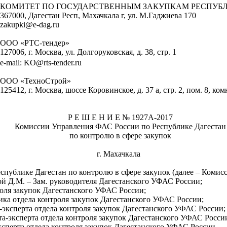
КОМИТЕТ ПО ГОСУДАРСТВЕННЫМ ЗАКУПКАМ РЕСПУБ
367000, Дагестан Респ, Махачкала г, ул. М.Гаджиева 170
zakupki@e-dag.ru
ООО «РТС-тендер»
127006, г
. Москва, ул. Долгоруковская, д. 38, стр. 1
e
-
mail
:
KO
@
rts
-
tender
.
ru
ООО «
ТехноСтрой
»
125412, г
. Москва, шоссе Коровинское, д. 37 а, стр. 2, пом. 8, ком
Р Е Ш Е Н И Е № 1927
А-2017
Комиссии Управления ФАС России по Республике Дагестан
по контролю в сфере закупок
г. Махачкала
ублике Дагестан по контролю в сфере закупок (далее – Комисси
й Д.М. – Зам. руководителя Дагестанского УФАС России;
роля закупок Дагестанского УФАС России;
ика отдела контроля закупок Дагестанского УФАС России;
-эксперта отдела контроля закупок Дагестанского УФАС России;
а-эксперта отдела контроля закупок Дагестанского УФАС Росси
эксперта отдела контроля закупок Дагестанского УФАС России,