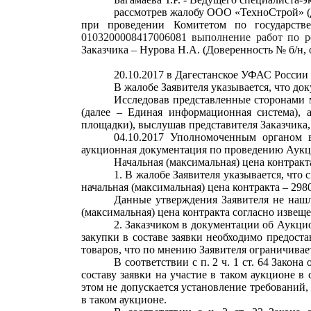
рассмотрев жалобу
ООО «
ТехноСтрой
»
(
при проведении Комитетом по государств
0103200008417006081 выполнение работ по 
Заказчика – Нурова Н.А. (
Д
оверенность № б/н, о
2
0
.10.2017 в Дагестанское УФАС России
В жалобе Заявителя указывается, что док
Исследовав представленные сторонами 
(далее – Единая информационная система), 
площадки), выслушав представителя Заказчика
04.10.2017 Уполномоченным органом 
аукционная документация по проведению Аукц
Начальная (максимальная) цена контракта
1.
В жалобе Заявителя указывается, что
с
начальная (максимальная) цена контракта – 2980
Данные утверждения Заявителя не нашл
(максимальная) цена контракта согласно извещ
2.
Заказчиком в документации об Аукци
закупки в составе заявки необходимо предоста
товаров, что по мнению Заявителя ограничивае
В соответствии с п. 2 ч. 1 ст. 64 Зако
составу заявки на участие в таком аукционе в
этом не допускается установление требований,
в таком аукционе.