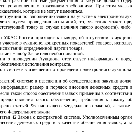
 о контрактной системе документация о закупке должна соде
слуги установленным заказчиком требованиям. При этом указ
оказателей, которые не могут изменяться.
Инструкция по заполнению заявки на участие в электронном ау
ляется путем проведения испытаний, то, участник может пред
етствующий товар (в случае наличия такого документа), либо
го УФАС России приходит к выводу, об отсутствии в аукцио
а участие в аукционе, конкретных показателей товаров, исполь
 испытаний определенной партии товара.
итает жалобу Заявителя необоснованной.
ении о проведении Аукциона отсутствует информация о поряд
обеспечения исполнения контракта.
тной системе в извещении о проведении электронного аукциона
нтрактной системе в извещении об осуществлении закупки долж
информация: размер и порядок внесения денежных средств в 
 (если такой способ обеспечения заявок применим в соответстви
 предоставления такого обеспечения, требования к такому о
отрено
статьей 96
настоящего Федерального закона), а такж
го Федерального закона.
статьи 42 Закона о контрактной системе, Уполномоченным орга
несения денежных средств в качестве обеспечения заявок, а 