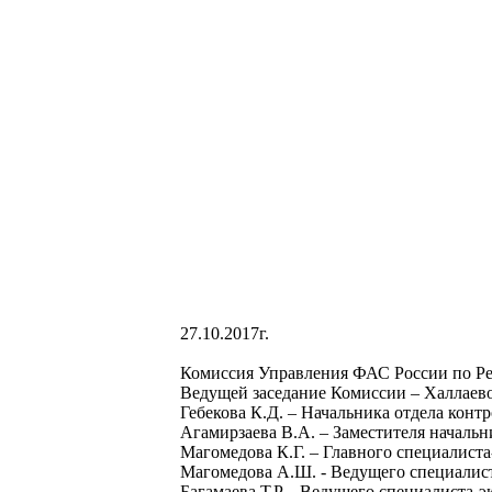
27
.10.2017г.
Комиссия Управления ФАС России по Респ
Ведущей заседание Комиссии – Халлаево
Гебекова К.Д. – Начальника отдела конт
Агамирзаева В.А. – Заместителя начальн
Магомедова К.Г. – Главного специалиста
Магомедова А.Ш. - Ведущего специалист
Багамаева Т.Р. - Ведущего специалиста-