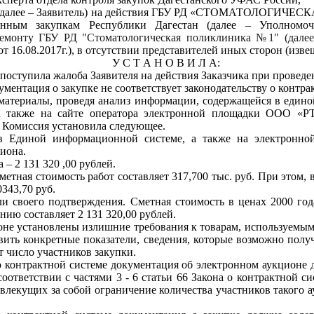
далее – Заявитель) на действия
ГБУ РД «СТОМАТОЛОГИЧЕС
енным закупкам Республики Дагестан (далее – Уполномо
ремонту ГБУ РД "Стоматологическая поликлиника №1" (дале
т 16.08.2017г.),
в отсутствии представителей иных сторон (изве
У С Т А Н О В И Л А:
 поступила жалоба Заявителя на действия Заказчика при провед
ументация о закупке не соответствует законодательству о контра
материалы, проведя анализ информации, содержащейся в едино
а также на сайте оператора электронной площадки
ООО «РТ
, Комиссия установила следующее.
в Единой информационной системе, а также на электронн
иона.
 – 2
131
320 ,00 рублей.
метная стоимость работ составляет 317,700 тыс. руб. При этом
343,70 руб.
и своего подтверждения. Сметная стоимость в ценах 2000 год
ению составляет
2
131
320,00 рублей
.
оне установлены излишние требования к товарам, используемым
вить конкретные показатели, сведения, которые возможно полу
т число участников закупки.
на о контрактной системе документация об электронном аукцион
 соответствии с частями 3 - 6 статьи 66 Закона о контрактной 
 влекущих за собой ограничение количества участников такого 