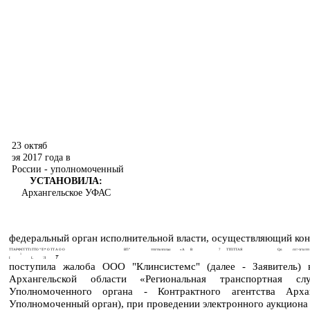
23 октяб
эя 2017 года в
России - уполномоченный
УСТАНОВИЛА:
Архангельское УФАС
федеральный орган исполнительной власти, осуществляющий конт
ТТАРФ\ГГТТ1ТТО "\Т/* О ТТ А О О
ВТ/”
тттгттотгптал
«А
В
7
ТТПТТАЯ
Qn
ггг>тгтлттт
1
Т
I
L
'Л
поступила жалоба ООО "Клинсистемс" (далее - Заявитель) 
Архангельской области «Региональная транспортная сл
Уполномоченного органа - Контрактного агентства Арха
Уполномоченный орган), при проведении электронного аукциона 