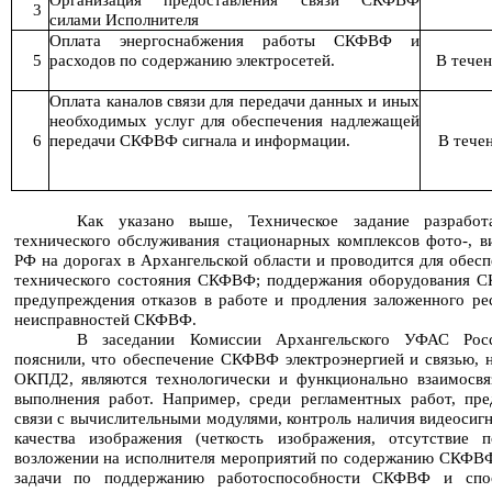
3
силами Исполнителя
Оплата энергоснабжения работы СКФВФ и
5
расходов по содержанию электросетей.
В течен
Оплата каналов связи для передачи данных и иных
необходимых услуг для обеспечения надлежащей
6
передачи СКФВФ сигнала и информации.
В тече
Как указано выше, Техническое задание разрабо
технического обслуживания стационарных комплексов фото-,
РФ на дорогах в Архангельской области и проводится для обесп
технического состояния СКФВФ; поддержания оборудования С
предупреждения отказов в работе и продления заложенного ре
неисправностей СКФВФ.
В заседании Комиссии Архангельского УФАС Росс
пояснили, что обеспечение СКФВФ электроэнергией и связью, 
ОКПД2, являются технологически и функционально взаимосв
выполнения работ. Например, среди регламентных работ, пр
связи с вычислительными модулями, контроль наличия видеосигн
качества изображения (четкость изображения, отсутствие п
возложении на исполнителя мероприятий по содержанию СКФВФ
задачи по поддержанию работоспособности СКФВФ и спос