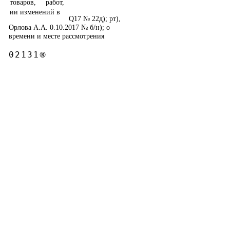
товаров, работ,
ии изменений в
Q17
№ 22д); рт),
Орлова А.А. 0.10.2017 № б/н); о
времени и месте рассмотрения
02131
®