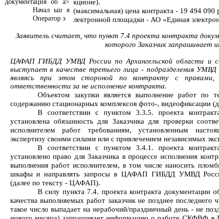
кционе).
документация об а>
Начал ьш я
(максимальная) цена контракта - 19 494 090 
Оператор э
лектронной площадки - АО «Единая электрон
Заявитель считает, что пункт 7.4 проекта контракта докум
которого Заказчик запрашивает 
ЦАФАП ГИБДД УМВД России по Архангельской области и с
выступает в качестве третьего лица - подразделения УМВД 
являясь при этом стороной по контракту с правами, 
ответственности за не исполнение контракта.
Объектом закупки является выполнение работ по т
содержанию стационарных комплексов фото-, видеофиксации (д
В соответствии с пунктом 3.3.5. проекта контрак
установлена обязанность для Заказчика для проверки соотв
исполнителем работ требованиям, установленным настоя
экспертизу своими силами или с привлечением независимых экс
В соответствии с пунктом 3.4.1. проекта контрак
установлено право для Заказчика в процессе исполнения контр
выполнения работ исполнителем, в том числе наносить пломб
шкафы и направлять запросы в ЦАФАП ГИБДД УМВД России
(далее по тексту - ЦАФАП).
В силу пункта 7.4. проекта контракта документации о
качества выполняемых работ заказчик не позднее последнего ч
такое число выпадает на нерабочий/праздничный день - не по
нового месяца) запрашивает информацию о работе СКФВФ