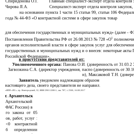
Спиридонова О.Г.
Главный специалист-эксперт отдела контроля 
Чирова
JI.A.
Специалист-эксперт отдела контроля закупок,
на основании пункта 1 части 15 статьи 99, статьи 106 Федерал
года № 44-ФЗ «О контрактной системе в сфере закупок товар
для обеспечения государственных и муниципальных нужд» (далее - ФЗ
1
Постановления Правительства РФ от 26.08.2013 № 728 «О
полномочи
органов исполнительной власти в сфере закупок услуг для обеспечени
государственных и муниципальных нужд и о внесев: некоторые акты 
Российской Федерации»,
в присутствии представителей от:
Уполномоченного органа:
Панова О.И. (доверенность от 31.03.2
Загвозкина С.А. (директор учреждения, паспо (доверенность от 30.1
н), Максаковой Т.Н. (довере
Заявитель
уведомлен надлежащим образом
настоящего дела, своего представителя не направил.
«ИПП «ПС», пр. Новгородский, 32, ИНН 2901120811, зак. 787, т. 2500, 16.08.2017
г. Архангельск
Архангельской
ФАС России) в
го закона от 05
ов, работ, услуг :
<0 контрактной
б определении