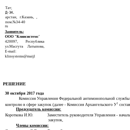
Тат;
Д-34.
арстан, г.Казань, ,
пом.№34-40
ru
Заявитель:
ООО "Клинсистемс'
420097, Республика
ул.Масгута Латыпова,
E-mail:
klinsystems@maijl
РЕШЕНИЕ
30 октября 2017 года
Комиссия Управления Федеральной антимонопольной службы 
1
контролю в сфере закупок (далее - Комиссия Архангельского У
состав
Председатель комиссии:
Короткова И.Ю.
Заместитель руководителя Управления - начал
закупок,
Члены комиссии: