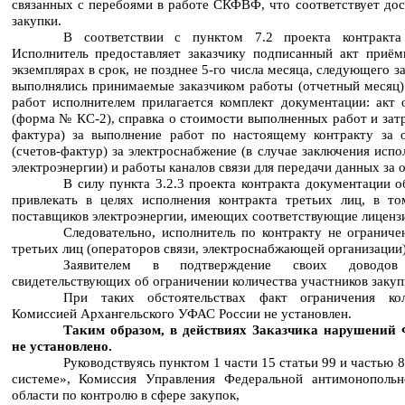
связанных с перебоями в работе СКФВФ, что соответствует до
закупки.
В соответствии с пунктом 7.2 проекта контракта
Исполнитель предоставляет заказчику подписанный акт приё
экземплярах в срок, не позднее 5-го числа месяца, следующего з
выполнялись принимаемые заказчиком работы (отчетный месяц)
работ исполнителем прилагается комплект документации: акт
(форма № КС-2), справка о стоимости выполненных работ и затр
фактура) за выполнение работ по настоящему контракту за 
(счетов-фактур) за электроснабжение (в случае заключения исп
электроэнергии) и работы каналов связи для передачи данных за 
В силу пункта 3.2.3 проекта контракта документации о
привлекать в целях исполнения контракта третьих лиц, в т
поставщиков электроэнергии, имеющих соответствующие лиценз
Следовательно, исполнитель по контракту не огранич
третьих лиц (операторов связи, электроснабжающей организации)
Заявителем в подтверждение своих доводов к
свидетельствующих об ограничении количества участников закуп
При таких обстоятельствах факт ограничения кол
Комиссией Архангельского УФАС России не установлен.
Таким образом, в действиях Заказчика нарушений 
не установлено.
Руководствуясь пунктом 1 части 15 статьи 99 и частью 
системе», Комиссия Управления Федеральной антимонополь
области по контролю в сфере закупок,