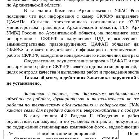
по Архангельской области.
В заседании Комиссии Архангельского УФАС Росс
пояснили, что вся информация с камер СКФВФ направляетс
ЦАФАПе. Согласно трехстороннего соглашения от 07.07
министерством транспорта Архангельской области, ГБУ Ар
УМВД России по Архангельской области, на последнего воз
информации с СКФВФ о нарушениях ПДД и вынесению п
административных правонарушениях. ЦАФАП обладает да
СКФВФ и может предоставить информацию о технических не
работе СКФВФ, вследствие ненадлежащего исполнения контракт
Следовательно, осуществление запроса в ЦАФАП и пр
информации о работе СКФВФ является одним из мероприятий,
целях контроля качества и выполнения работ и проведения эксп
Таким образом, в действиях Заказчика нарушений 
не установлено.
Заявитель считает, что Заказчиком необоснованн
объединены работы, функционально и технологически не в
работы по техническому обслуживанию и содержанию СКФ
каналов связи для передачи данных и энергоснабжение с соде
В силу пункта 4.2 Раздела II «Сведения о рабо
осуществляется закупка, и об условиях контракта» документа
по содержанию стационарных комплексов фото-, видеофиксации 
№
Наименование мероприятий
Пери
Организация предоставления связи СКФВФ