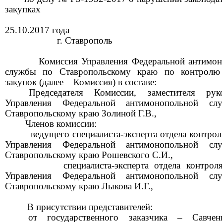
закупках
25
.
10
.
201
7
года
г. Ставр
о
поль
Комиссия Управления Федеральной антимо
службы по Ставропольскому краю по контролю
закупок
(далее – Комиссия) в с
о
ставе:
Председателя Комиссии
, заместителя руко
Управления Федеральной антимонопольной с
Ставропольскому краю
Золиной Г.В.,
Членов комиссии:
ведущего специалиста-эксперта отдела контрол
Управления Федеральной антимонопольной с
Ставропольскому краю
Рошевского С.И.
,
специалиста-эксперта отдела контроля 
Управления Федеральной антимонопольной с
Ставропольскому краю Лыкова И.Г.,
В присутствии представителей:
от
государственного
заказчик
а
–
Савчен