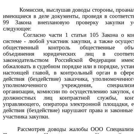
Комиссия, выслушав доводы сторон
ы
, проана
имеющиеся в деле документы, проведя в соответств
99 Закона внеплановую проверку закупки ус
следующее:
Согласно части 1 статьи 105 Закона о кон
системе -
любой участник закупки, а также осуще
общественный контроль общественные объе
объединения юридических лиц в соответ
законодательством Российской Федерации име
обжаловать в судебном порядке или в порядке, уста
настоящей главой, в контрольный орган в сфер
действия (бездействие) заказчика, уполномоченног
уполномоченного учреждения, специализир
организации, комиссии по осуществлению закупок, е
должностных лиц контрактной службы, конт
управляющего, оператора электронной площадки, е
действия (бездействие) нарушают права и законные
участника закупки.
Рассмотрев доводы жалобы
ООО Специализи