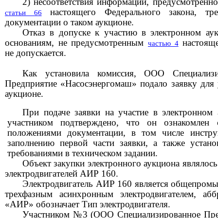
2) несоответствия информации, предусмотренн
настоящего Федерального закона, тре
статьи 66
документации о таком аукционе.
Отказ в допуске к участию в электронном ау
основаниям, не
предусмотренным
настояще
частью 4
не допускается.
Как установила комиссия,
ООО Специализи
Предприятие «Насосэнергомаш»
подал
о
заявку для 
аукционе.
При подаче
заявки на участие в электронном 
участником подтверждено, что он ознакомлен 
положениями документации, в том числе инстру
заполнению первой части заявки, а также устан
требованиями в техническом задании.
Объект закупки электронного аукциона
являлось
электродвигателей АИР 160.
Электродвигатель АИР 160 является общепро
трехфазным асинхронным электродвигателем, абб
«АИР» обозначает Тип электродвигателя.
Участником №3
(
ООО Специализированное Пре