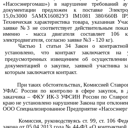
«Насосэнергомаш»)
в нарушение требований ау
документации предложен к поставке Электрод
15,0x3000 5АМХ16082УЗ IM1081 380/660В IP
Т
ехническая характеристика товара, указанная Уча
заявке №3 не соответствует действительным показ
именно - масса двигателя составляет
106 к
электродвигателя, согласно заявке №3 -
120 кг
).
Частью 1 статьи 34 Закон о контрактной
установлено, что контракт заключается на у
предусмотренных извещением об осуществлении 
документацией о закупке, заявкой участника з
которым заключается контракт.
При таких обстоятельствах, Комиссией Ставроп
УФАС России по контролю в сфере закупок, в д
заказчика –
ФКУ ИК-3 УФСИН России по Ставроп
краю
не установлено нарушение Закона при отклонен
ООО Специализированное Предприятие «Насосэнер
Комиссия, руководствуясь ст. 99, ст. 106 Фед
закона от 05.04.2013 года № 44-ФЗ «О контрактной 