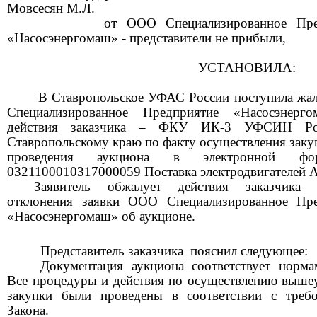
Мовсесян М.Л.
от
ООО Специализированное Пре
«Насосэнергомаш»
-
представители не прибыли,
УСТАНОВИЛА:
В Ставропольское УФАС России поступила жа
Специализированное Предприятие «Насосэнерго
действия заказчика – ФКУ ИК-3 УФСИН Ро
Ставропольскому краю по факту осуществления заку
проведения аукциона в электронной 
0321100010317000059 Поставка электродвигателей 
Заявитель обжалует действия заказчика
отклонения заявки
ООО Специализированное Пре
«Насосэнергомаш»
об аукционе.
Представител
ь
заказчика
пояснил следующее:
Документация аукциона соответствует норма
Все процедуры
и действия
по
осуществлению выше
зак
упки
были проведены в соответствии с требо
Закона.