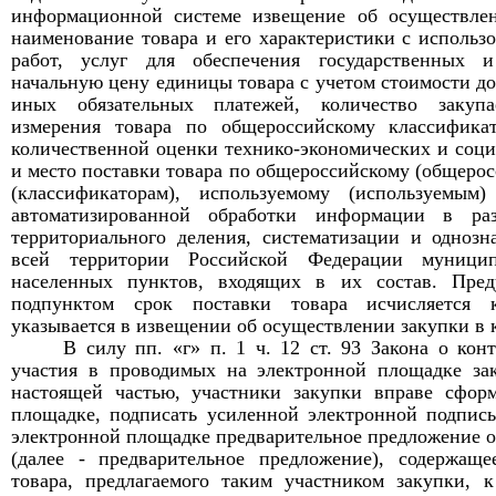
информационной системе извещение об осуществлен
наименование товара и его характеристики с использо
работ, услуг для обеспечения государственных 
начальную цену единицы товара с учетом стоимости дос
иных обязательных платежей, количество закупа
измерения товара по общероссийскому классификат
количественной оценки технико-экономических и соци
и место поставки товара по общероссийскому (общеро
(классификаторам), используемому (используемым
автоматизированной обработки информации в раз
территориального деления, систематизации и одноз
всей территории Российской Федерации муници
населенных пунктов, входящих в их состав. Пре
подпунктом срок поставки товара исчисляется
указывается в извещении об осуществлении закупки
в 
В силу пп. «г» п. 1
ч. 12 ст. 93 Закона о кон
участия в проводимых на электронной площадке за
настоящей частью, участники закупки вправе сфор
площадке, подписать усиленной электронной подпись
электронной площадке предварительное предложение о
(далее - предварительное предложение), содержащ
товара, предлагаемого таким участником закупки
,
к 