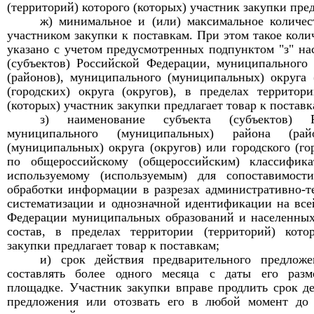
(территорий) которого (которых) участник закупки пред
ж) минимальное и (или) максимальное количест
участником закупки к поставкам. При этом такое коли
указано с учетом предусмотренных подпунктом "з" на
(субъектов) Российской Федерации, муниципального
(районов), муниципального (муниципальных) округа 
(городских) округа (округов), в пределах территор
(которых) участник закупки предлагает товар к поставк
з) наименование субъекта (субъектов) Р
муниципального (муниципальных) района (райо
(муниципальных) округа (округов) или городского (гор
по общероссийскому (общероссийским) классификат
используемому (используемым) для сопоставимост
обработки информации в разрезах административно-т
систематизации и однозначной идентификации на все
Федерации муниципальных образований и населенных
состав, в пределах территории (территорий) кото
закупки предлагает товар к поставкам;
и) срок действия предварительного предлож
составлять более одного месяца с даты его раз
площадке. Участник закупки вправе продлить срок д
предложения или отозвать его в любой момент до 