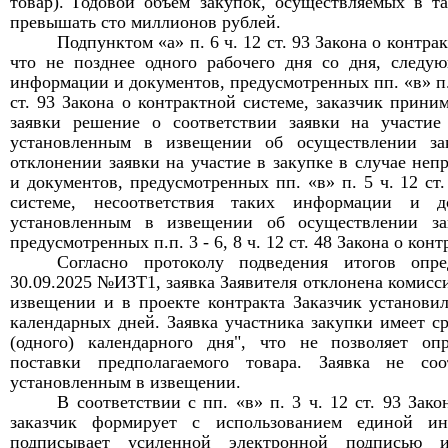
товар). Годовой объем закупок, осуществляемых в т
превышать сто миллионов рублей
.
Подпункто
м «а»
п
.
6 ч
.
12 ст
.
93 Закона о контрак
что не позднее одного рабочего дня со дня, следу
информации и документов, предусмотренных п
п. «в»
п
ст. 93 Закона о контрактной системе, заказчик прин
заявки решение о соответствии заявки на участие
установленным в извещении об осуществлении за
отклонении заявки на участие в закупке в случае не
и документов, предусмотренных п
п. «в»
п
.
5 ч. 12 ст
системе, несоответствия таких информации и до
установленным в извещении об осуществлении за
предусмотренных п
.п.
3 - 6, 8 ч
.
12 ст
.
48 Закона о конт
Согласно
п
ротокол
у
подведения итогов опре
30.09.2025 №ИЗТ1
,
заявка
Заявителя
отклонена
комисс
извещении и в проекте контракта Заказчик установил
календарных дней. Заявка участника закупки имеет ср
(одного) календарного дня", что не позволяет оп
поставки предполагаемого товара. Заявка не соот
установленным в извещении.
В соответствии с п
п. «в»
п
.
3 ч
.
12 ст
.
93 Закон
заказчик формирует с использованием единой ин
подписывает усиленной электронной подписью 