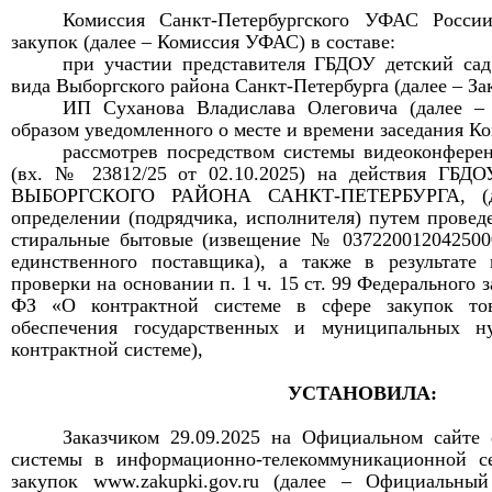
Комиссия Санкт-Петербургского УФАС Росс
закупок
(далее – Комиссия УФАС) в составе:
при участии
представител
я
ГБДОУ детский са
вида Выборгского района Санкт-Петербурга
(далее –
За
ИП Суханова Владислава Олеговича
(далее –
образом уведомленного о месте и времени заседания 
рассмотрев посредством системы видеоконферен
(вх. №
23812/25 от 02.10.2025) на действия 
ВЫБОРГСКОГО РАЙОНА САНКТ-ПЕТЕРБУРГА, (дал
определении (подрядчика, исполнителя) путем прове
стиральные бытовые (извещение №
037220012042500
единственного поставщика
), а также в результате
проверки на основании п. 1 ч. 15 ст. 99 Федерального з
ФЗ
«
О контрактной системе в сфере закупок тов
обеспечения государственных и муниципальных н
контрактной системе
),
УСТАНОВИЛА:
Заказчиком
29
.
09
.2025
на Официальном сайте
системы в информационно-телекоммуникационной с
закупок www.zakupki.gov.ru (далее – Официальны