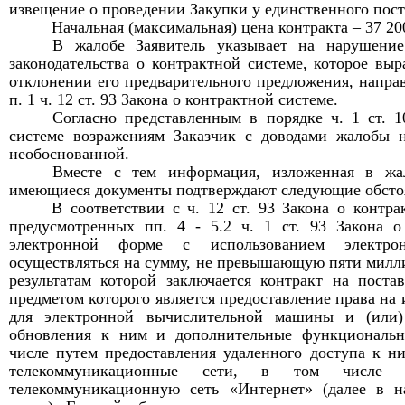
извещение о проведении
Закупки
у единственного пос
Начальная (максимальная) цена контракта –
37 20
В жалобе
Заявитель указывает на нарушение
законодательства о контр
актной системе, которое выр
отклонении его
предварительного предложения, направ
п. 1 ч. 12 ст. 93 Закона о контрактной системе
.
Согласно представленным в порядке ч. 1 ст. 1
системе возражениям Заказчик с доводами жалобы н
необоснованной.
Вместе с тем и
нформация, изложенная в жал
имеющиеся документы подтверждают следующие обстоя
В соответствии с ч
.
12 ст
.
93 Закона о контра
предусмотренных п
п.
4 - 5.2 ч
.
1 ст. 93 Закона о
электронной форме с использованием электр
осуществляться на сумму, не превышающую пяти милли
результатам которой заключается контракт на поста
предметом которого является предоставление права на
для электронной вычислительной машины и (или)
обновления к ним и дополнительные функциональн
числе путем предоставления удаленного доступа к н
телекоммуникационные сети, в том числе ч
телекоммуникационную сеть
«
Интернет
»
(далее в н