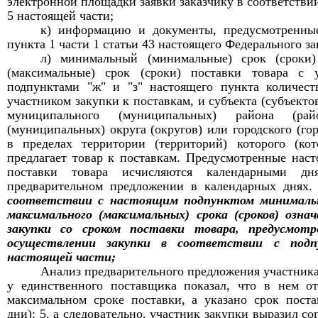
электронной площадки заявки заказчику в соответствии
5 настоящей части;
к) информацию и документы, предусмотренные
пункта 1 части 1 статьи 43 настоящего Федерального за
л) минимальный (минимальные) срок (сроки
(максимальные) срок (сроки) поставки товара с 
подпунктами "ж" и "з" настоящего пункта количеств
участником закупки к поставкам, и субъекта (субъекто
муниципального (муниципальных) района (райо
(муниципальных) округа (округов) или городского (гор
в пределах территории (территорий) которого (ко
предлагает товар к поставкам. Предусмотренные нас
поставки товара исчисляются календарными д
предварительном предложении в календарных днях
соответствии с настоящим подпунктом минимальн
максимального (максимальных) срока (сроков) озна
закупки со сроком поставки товара, предусмот
осуществлении закупки в соответствии с под
настоящей части;
Анализ
предварительн
ого
предложени
я
участник
у единственного поставщика
показал, что
в нем от
максимальном сроке поставки, а указано срок поста
дни): 5, а следовательно, участник закупки выразил со