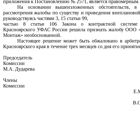
приложения к Постановлению № 2571
, является
правомерным
.
На осн
овании вышеизложенных обстоятельств, в р
рассмотрения жалобы по существу и проведения внеплановой
руководствуясь
частями 3, 15 статьи 99,
частью 8 статьи 10
6
Закона о контрактной системе
Красноярского УФАС России решила признать жалобу ООО 
Монтаж» необоснованной.
Настоящее решение может быть обжаловано в арбит
Красноярского края в течение трех месяцев со дня его принятия
Председатель
Комиссии
М.А.
Дударева
Члены
Комиссии
Е.
В.С