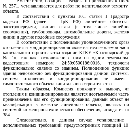
Вместе с тем,
позиция 11 Р
аздела II приложения к Пос
№ 2571,
устанавливается для работ по капитальному ремонту
объекта.
В
соответствии с пунктом 10.1 статьи 1 Градостр
кодекса РФ (далее — ГрК РФ) линейные объекты
электропередачи, линии связи (в том числе линейно-
сооружения), трубопроводы, автомобильные дороги, желез
линии и другие подобные сооружения.
В соответствии с пояснениями уполномоченного орган
отопления и кондиционирования является неотъемлемой част
капитального строительства «здание КГКУ «Красноярский д
№ 1», так как расположено с ним на одном земельном 
кадастровым номером 24:50:0500186:0016, техноло
функционально связано со зданием. Полноценное функци
здания невозможно без функционирования данной системы
система отопления и кондиционирования не имеет 
самостоятельного объекта капитального строительства.
Таким образом
,
Комиссия
приходит к выводу
, ч
отопления и кондиционирования является неотъемлемой часть
предназначена для его функционирования, данный объект 
квалификации в качестве
лин
ейн
ого
объект
а
,
являясь п
системой инженерно-технического обеспечения,
исходя из 
384.
Следовательно, в данном случае установление з
дополнительных требований предусмотренных
позицией
10