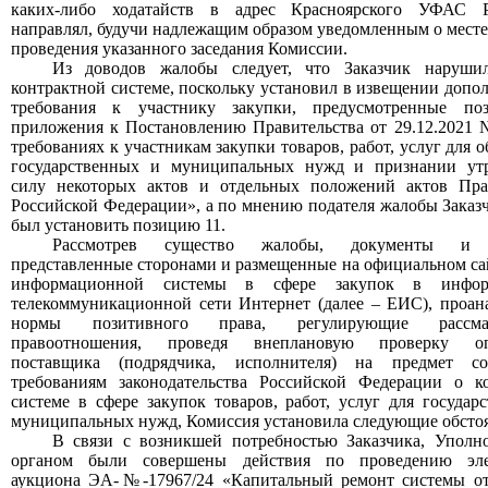
каких-либо ходатайств в адрес Красноярского УФАС 
направ
лял
, будучи надлежащим образом уведомленным о месте
проведения указанного заседания Комиссии.
Из доводов жалобы следует, что
Заказчик наруши
контрактной системе, поскольку
установил
в извещении допо
требования к участнику закупки, предусмотренные п
приложения к Постановлению Правительства от 29.12.2021
требованиях к участникам закупки товаров, работ, услуг для 
государственных и муниципальных нужд и признании ут
силу некоторых актов и отдельных положений актов Пра
Российской Федерации»,
а по мнению подателя жалобы Заказ
был установить позицию 11
.
Рассмотрев существо жалобы, документы и с
представленные сторонами и размещенные на официальном са
информационной системы в сфере закупок в инфор
телекоммуникационной сети Интернет (далее – ЕИС), проан
нормы позитивного права, регулирующие рассмат
правоотношения, проведя внеплановую проверку оп
поставщика (подрядчика, исполнителя) на предмет соо
требованиям законодательства Российской Федерации о к
системе в сфере закупок товаров, работ, услуг для государ
муниципальных нужд, Комиссия установила следующие обстоя
В связи с возникшей потребностью
Заказчика, Упол
органом
были совершены действия по проведени
ю
эл
аукциона
ЭА-№-17967/24 «Капитальный ремонт системы от