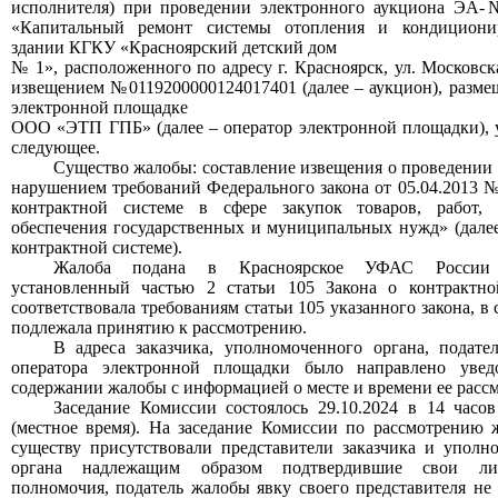
исполнителя)
при
проведени
и
электронного аукциона
ЭА-№
«Капитальный ремонт системы отопления и кондициони
здании КГКУ «Красноярский детский дом
№ 1», расположенного по адресу г. Красноярск, ул. Московск
извещение
м
№0119200000124017401 (далее –
аукцион
), разм
электронной площадке
ООО «ЭТП ГПБ» (далее –
о
ператор электронной площадки), 
следующее.
Существо жалобы:
составление извещения о проведении
нарушением
требований Федерального закона от 05.04.2013 
контрактной системе в сфере закупок товаров, работ, 
обеспечения государственных и муниципальных нужд» (далее
контрактной системе).
Жалоба подана в Красноярское УФАС России
установленный частью 2 статьи 105 Закон
а
о контрактной
соответствовала требованиям статьи 105 указанного закона, в 
подлежала принятию к рассмотрению.
В адрес
а
з
аказчика,
уполномоченного органа,
п
одате
о
ператора электронной площадки был
о
направлен
о
увед
содержании жалобы с информацией о месте и времени
ее
расс
Заседание Комиссии состоялось
29
.
10
.2024 в
14
часо
(местное время).
На заседани
е
Комиссии по рассмотрению 
существу
присутствовали представител
и
заказчика и уполн
органа надлежащим образом подтвердившие свои л
полномочия,
податель жалобы явку
своего
представител
я
не 