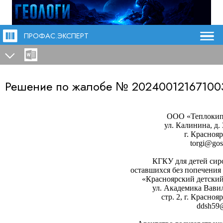
ПРОФАС.ЭКСПЕРТ
Решение по жалобе №
20240012167100
ООО «Теплоки
ул. Калинина, д. 
г. Красноя
torgi@gos
КГКУ для детей сиро
оставшихся без попечения
«Красноярский детски
ул. Академика Вавил
стр. 2, г. Красноя
ddsh59