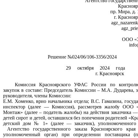
Агентство государственн
Краснояр
пр. Мира, д. 
г. Красноя
agz_nazarenk
agz_pri
ООО «
info
Решение №024/06/106-3356/2024
29
октября
202
4
года
г. Красноярск
Комиссия Красноярского УФАС России по контрол
закупок в составе: Председатель Комиссии – М.А. Дударева, 
руководителя, члены Комиссии:
Е.М. Хоменко
,
врио
начальник
а
отдела; В.С. Гамазина, госуд
инспектор (далее — Комиссия), рассмотрев жалобу ООО 
Монтаж»
(далее –
п
одатель жалобы) на действия заказчика 
детей сирот и детей, оставшихся без попечения родителей «К
детский дом № 1» (далее — заказчик),
уполномоченного
Агентство государственного заказа Красноярского кра
уполномоченный орган)
при определении поставщика (п