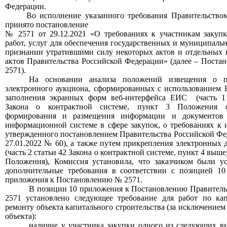
Федерации.
Во исполнение указанного требования Правительств
принято
п
остановление
№ 2571 от 29.12.2021 «О требованиях к участникам закупк
работ, услуг для обеспечения государственных и муниципаль
признании утратившими силу некоторых актов и отдельных
актов Правительства Российской Федерации» (далее – Поста
2571).
На основании анализа положений извещения о п
электронного
аукциона
, сформированных с использованием
заполнения экранных форм веб-интерфейса ЕИС
(часть 1
Закона о контрактной системе, пункт 3 Положения 
формирования и
размещения информации и документов
информационной системе в сфере закупок, о требованиях к 
утвержденного постановлением Правительства Российской Фе
27.01.2022 № 60), а также путем прикрепления электронных 
(часть 2 статьи 42 Закона о контрактной системе, пункт 4 выш
Положения), Комиссия установила, что заказчиком
были
у
дополнительные требования
в соответствии с позицией
10
приложения к Постановлению № 2571
.
В позиции
10
приложения к Постановлению Правител
2571 установлено
следующее требование
для работ по ка
ремонту объекта капитального строительства (за исключением
объекта)
:
наличие у участника закупки одного из следующих в