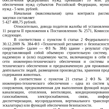
обеспечения федеральных нужд превышает 10 млн. ру
обеспечения нужд субъектов Российской Федерации, мун
нужд - 5 млн. рублей.
Начальная (максимальная) цена контракта рассма
закупки составляет
5 427 488,75 рублей.
Относительно, довода подателя жалобы об установлен
11 раздела II приложения к Постановлению № 2571, Комисси
следующее.
В соответствии с пунктом 6 статьи 2 Федерального
30.12.2009 № 384-ФЗ
«Технический регламент о безопасност
сооружений» (далее — ФЗ № 384) здание - результат стро
представляющий собой объемную строительную систему
надземную и (или) подземную части, включающую в себя 
сети инженерно-технического обеспечения и системы и
технического обеспечения и предназначенную для проживан
деятельности людей, размещения производства, хранения про
содержания животных.
В
соответствии с пунктом 21 статьи 2 ФЗ № 38
инженерно-технического обеспечения - одна из систем 
сооружения, предназначенная для выполнения функций водо
канализации, отопления, вентиляции, кондиционировани
газоснабжения, электроснабжения, связи, информ
диспетчеризации, мусороудаления, вертикального транспор
эскалаторы) или функций обеспечения безопасности.