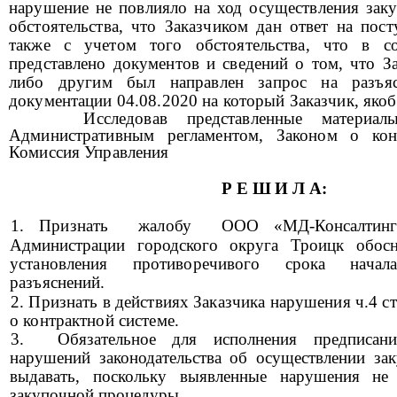
нарушение не повлияло на ход осуществления заку
обстоятельства, что Заказчиком дан ответ на пос
также с учетом того обстоятельства, что
в со
представлено документов
и сведений о том, что З
либо другим был направлен запрос на разъя
документации 04.08.2020 на который Заказчик, якоб
Исследовав представленные материалы
Административным регламентом, Законом о конт
Комиссия Управления
Р Е Ш И Л А:
1.
Признать жалобу
ООО «МД-Консалтинг
Администрации городского округа Троицк
обосн
установления противоречивого срока начала
разъяснений.
2. Признать в действиях Заказчика нарушения
ч.4 ст
о контрактной системе.
3.
Обязательное для исполнения предписан
нарушений законодательства об осуществлении зак
выдавать, поскольку выявленные нарушения не
закупочной процедуры.