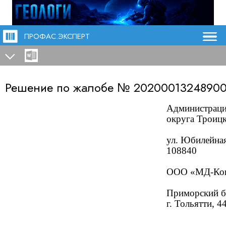
ПРОФАС.ЭКСПЕРТ
Решение по жалобе №
2020001324890
Администраци
округа Троиц
ул. Юбилейная,
108840
ООО «МД-Кон
Приморский б-р
г. Тольятти, 