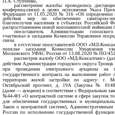
П.А. Ступченко,
рассмотрение жалобы проводилось дистанци
конференц-связи) в целях исполнения Указа През
Федерации от 11.05.2020 № 316 «Об определении 
действия мер по обеспечению санитарно-эпи
благополучия населения в субъектах Российской Ф
распространением новой кор
онавирусной инфекции 
представитель
Администрации городского
участвовал в заседании Комиссии Управления посре
связи,
в отсутствие представителей
ООО «МД-Консал
порядке заседания Комиссии Управления ув
Московского УФАС России от 13.08.2020 № ПО/452
рассмотре
в
жалоб
у
ООО «МД-Консалтинг»
(да
действия Администрации городского округа Троицк 
при проведении электронного аукциона на п
государственного контракта на выполнение работ 
территории жилой застройки по адресу: г. Мо
Октябрьский проспект, д. 19А (Закупка № 0148
(далее — аукцион)
в соответствии с Федеральным
зак
№44-ФЗ «О контрактной системе в сфере закупок тов
для обеспечения
государственных и муниципальны
Закон о контрактной системе),
Административным 
России по исполнению государственной функции