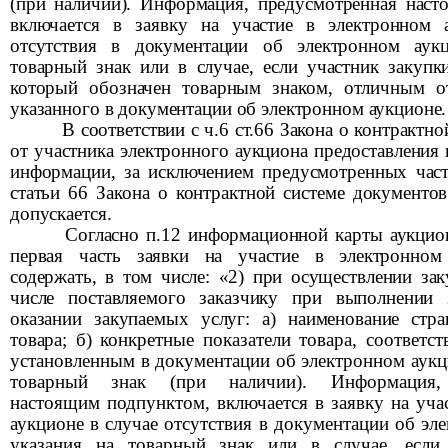
(при наличии). Информация, предусмотренная наст
включается в заявку на участие в электронном 
отсутствия в документации об электронном аук
товарный знак или в случае, если участник закупки
который обозначен товарным знаком, отличным от
указанного в документации об электронном аукционе.
В соответствии с ч.6 ст.66 Закона о контрактно
от участника электронного аукциона предоставления
информации, за исключением предусмотренных част
статьи 66 Закона о контрактной системе документо
допускается.
Согласно п.12 информационной карты аукцио
первая часть заявки на участие в электронном
содержать, в том числе: «
2) при осуществлении зак
числе поставляемого заказчику при выполнении 
оказании закупаемых услуг: а) наименование стр
товара;
б) конкретные показатели товара, соответс
установленным в документации об электронном
аукц
товарный знак (при наличии). Информация, 
настоящим подпунктом, включается в заявку на уча
аукционе в случае отсутствия в документации об эл
указания на товарный знак или в случае, если