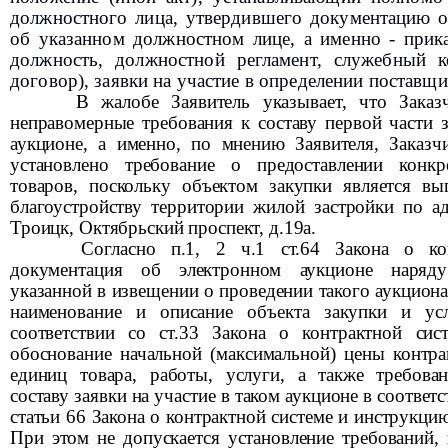
должностного лица, утвердившего документацию о 
об указанном должностном лице, а именно - прика
должность, должностной регламент, служебный к
договор), заявки на участие в определении поставщи
В жалобе Заявитель указывает, что Заказ
неправомерные требования к составу первой части з
аукционе, а именно, по мнению Заявителя, Заказч
установлено требование о предоставлении конкр
товаров, поскольку объектом закупки является вы
благоустройству территории жилой застройки по адр
Троицк, Октябрьский проспект, д.19а
.
Согласно п.1, 2 ч.1 ст.64 Закона о ко
документация об электронном аукционе наряд
указанной в извещении о
проведении такого аукциона
наименование и описание
объекта закупки и усл
соответствии со ст.33 Закона о контрактной сис
обоснование начальной (максимальной) цены контра
единиц товара, работы, услуги, а также требова
составу заявки на участие в таком аукционе в соответс
статьи 66 Закона о контрактной системе и инструкци
При этом не допускается установление требований,